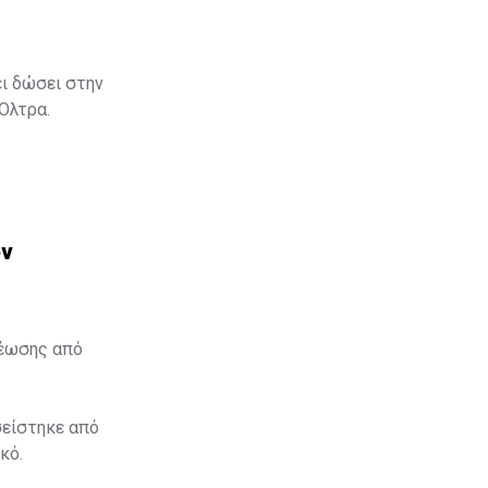
ει δώσει στην
 Όλτρα.
ον
θέωσης από
σείστηκε από
κό.