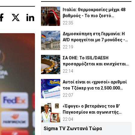
Ιταλία: Θερμοκρασίες μέχρι 48
βαθμούς - Το πιο ζεστό
καλοκαίρι των 100 χρόνων
22:35
Δημοσκόπηση στη Γερμανία: Η
AfD προηγείται με 7 μονάδες -
Διεύρυνε τη διαφορά
22:19
ΣΑ ΟΗΕ: Το ISIL/DAESH
προσαρμόζεται και ενισχύεται
στην Αφρική - Πώς απειλεί
22:14
Αυτοί είναι οι «χρυσοί» αριθμοί
του Τζόκερ για τα 2.500.000
ευρώ
22:07
«Έφυγε» ο βετεράνος του Β'
Παγκοσμίου και αγωνιστής
ΕΟΚΑ, Παύλος Μ. Κασάπης
22:04
Sigma TV Ζωντανά Τώρα
«Όχι» 9 χωρών σε ισχυρισμό