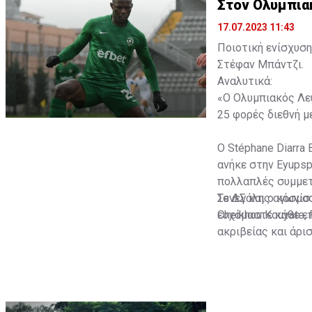
Στον Ολυμπια
17.07.2023 11:43
Ποιοτική ενίσχυση
Στέφαν Μπάντζι.
Αναλυτικά:
«Ο Ολυμπιακός Λευ
25 φορές διεθνή με
Ο Stéphane Diarra 
ανήκε στην Eyupsp
πολλαπλές συμμετο
Σενεγάλης αγωνίστ
Το ΔΣ και ο κόσμο
Cheikhou Kouyate,
ευχόμαστε κάθε επ
ακριβείας και άρι