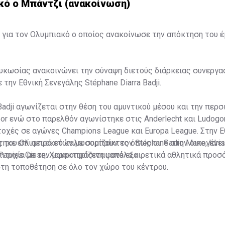
κό ο Μπάντζι (ανακοίνωση)
 για τον Ολυμπιακό ο οποίος ανακοίνωσε την απόκτηση του 
κωσίας ανακοινώνει την σύναψη διετούς διάρκειας συνεργασ
 την Εθνική Σενεγάλης Stéphane Diarra Badji.
Badji αγωνίζεται στην θέση του αμυντικού μέσου και την περσ
or ενώ στο παρελθόν αγωνίστηκε στις Anderlecht και Ludogo
χές σε αγώνες Champions League και Europa League. Στην Ε
ηκε επί σειρά ετών με συμπαίκτες όπως οι: Sadio Mane, Idris
ς του Ολυμπιακού καλωσορίζουν τον Stéphane στην οικογένει
 Papiss Cisse. Χαρακτηρίζεται από εξαιρετικά αθλητικά προσ
ιτυχία με την μαυροπράσινη φανέλα.»
στη τοποθέτηση σε όλο τον χώρο του κέντρου.