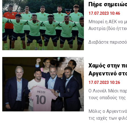
Πήρε σημειώσ
17.07.2023 10:46
Μπορεί η ΑΕΚ να μ
Αυστρία (δύο ήττε
Διαβάστε περισσ
Χαμός στην πα
Αργεντινό στ
17.07.2023 10:26
Ο Λιονέλ Μέσι παρ
τους οπαδούς της 
Μόλις ο Αργεντινό
τις ιαχές των φι