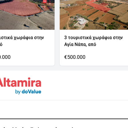
ιστικά χωράφια στην
3 τουριστικά χωράφια στην
νό
Αγία Νάπα, από
0.000
€500.000