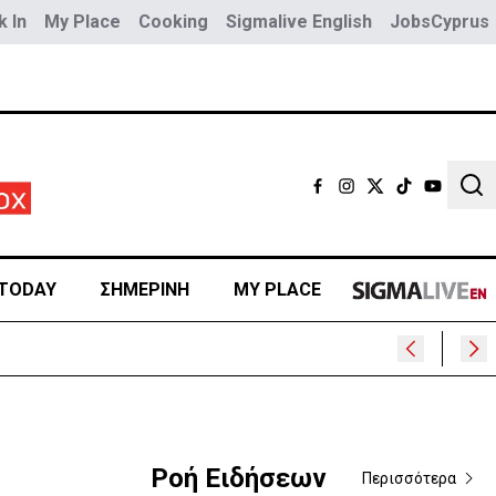
 In
My Place
Cooking
Sigmalive English
JobsCyprus
Sear
TODAY
ΣΗΜΕΡΙΝΗ
MY PLACE
α
Ροή Ειδήσεων
Περισσότερα