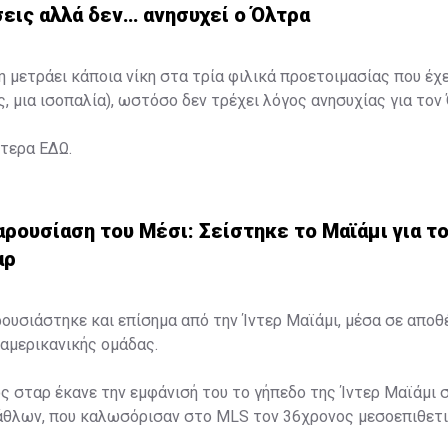
εις αλλά δεν… ανησυχεί ο Όλτρα
η μετράει κάποια νίκη στα τρία φιλικά προετοιμασίας που έχ
ς, μια ισοπαλία), ωστόσο δεν τρέχει λόγος ανησυχίας για τον
ότερα
ΕΔΩ
.
ρουσίαση του Μέσι: Σείστηκε το Μαϊάμι για τ
αρ
ουσιάστηκε και επίσημα από την Ίντερ Μαϊάμι, μέσα σε απο
αμερικανικής ομάδας.
ς σταρ έκανε την εμφάνισή του το γήπεδο της Ίντερ Μαϊάμι 
λάθλων, που καλωσόρισαν στο MLS τον 36χρονος μεσοεπιθετι