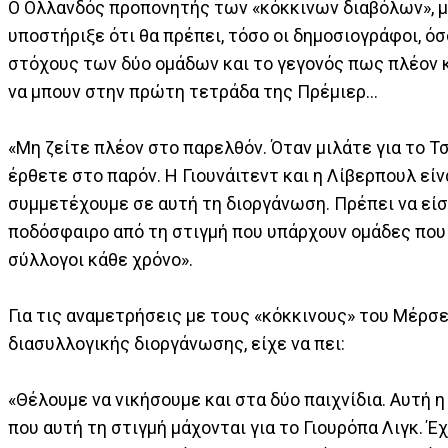
Ο Ολλανδός προπονητής των «κόκκινων διαβόλων», μ
υποστήριξε ότι θα πρέπει, τόσο οι δημοσιογράφοι, όσ
στόχους των δύο ομάδων και το γεγονός πως πλέον κ
να μπουν στην πρώτη τετράδα της Πρέμιερ...
«Μη ζείτε πλέον στο παρελθόν. Όταν μιλάτε για το Τσ
έρθετε στο παρόν. Η Γιουνάιτεντ και η Λίβερπουλ εί
συμμετέχουμε σε αυτή τη διοργάνωση. Πρέπει να εί
ποδόσφαιρο από τη στιγμή που υπάρχουν ομάδες που 
σύλλογοι κάθε χρόνο».
Για τις αναμετρήσεις με τους «κόκκινους» του Μέρσ
διασυλλογικής διοργάνωσης, είχε να πει:
«Θέλουμε να νικήσουμε και στα δύο παιχνίδια. Αυτή η
που αυτή τη στιγμή μάχονται για το Γιουρόπα Λιγκ. Έ