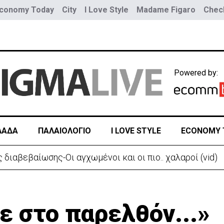
conomy Today
City
I Love Style
Madame Figaro
Check
Powered by:
ΛΑΔΑ
ΠΑΛΑΙΟΛΟΓΙΟ
I LOVE STYLE
ECONOMY 
ον εμπρησμό της πρώην μπυραρίας Corner στη Λευκωσί
ε στο παρελθόν...»