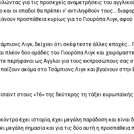
ιλώντας για τις προσεχείς αναμετρήσεις του αγγλικο
ο και οι οπαδοί θα πρέπει ν' αντιληφθούν τους... διαφ
άνουν προσπάθεια κυρίως για το Γιουρόπα Λιγκ, αφού
άμπιονς Λιγκ, δείχνει ότι σκέφτεστε άλλες εποχές... 
ναι πλέον δύο ομάδες του Γιουρόπα Λιγκ και χαιρόμαστ
στε περήφανοι ως Άγγλοι για τους εκπροσώπους σας σ
παίζουν ακόμα στο Τσάμπιονς Λιγκ και βγαίνουν στην
εϊσαϊντ στους «16» της δεύτερης τη τάξει ευρωπαϊκής
 κόντρα έχει ιστορία, έχει μεγάλη παράδοση και είναι 
χει μεγάλη σημασία και για τις δύο αυτή η προσπάθεια 