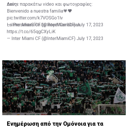
τους.
Δείτε παρακάτω video και φωτογραφίες:
Bienvenido a nuestra familia💗🖤
pic.twitter.com/k7VOSGo1lv
— Inter Miami CF (@InterMiamiCF)
La PresentaSÍon by Royal Caribbean
July 17, 2023
https://t.co/65qgCXyLiK
— Inter Miami CF (@InterMiamiCF)
July 17, 2023
Ενημέρωση από την Ομόνοια για τα