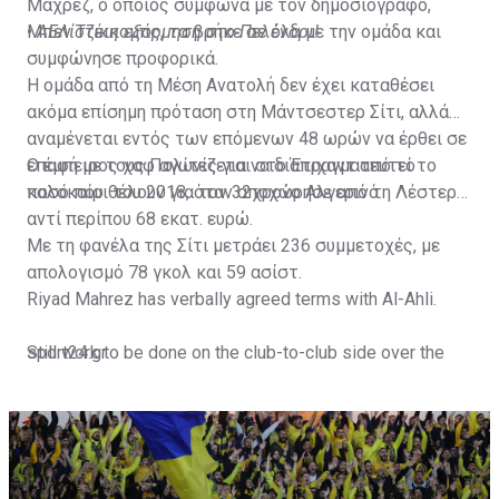
Μαχρέζ, ο οποίος σύμφωνα με τον δημοσιογράφο,
Μπεν Τζέικομπς, τα βρήκε σε όλα με την ομάδα και
•
ΑΕΛίστικη εξόρμηση στο Πελένδρι!
συμφώνησε προφορικά.
Η ομάδα από τη Μέση Ανατολή δεν έχει καταθέσει
ακόμα επίσημη πρόταση στη Μάντσεστερ Σίτι, αλλά
αναμένεται εντός των επόμενων 48 ωρών να έρθει σε
επαφή με τους Πολίτες για να διαπραγματευτεί το
Ο έμπειρος χαφ αγωνίζεται στο Έτιχαντ από το
ποσό που θέλουν για τον 32χρονο Αλγερινό.
καλοκαίρι του 2018, όταν αποχώρησε από τη Λέστερ
αντί περίπου 68 εκατ. ευρώ.
Με τη φανέλα της Σίτι μετράει 236 συμμετοχές, με
απολογισμό 78 γκολ και 59 ασίστ.
Riyad Mahrez has verbally agreed terms with Al-Ahli.
Still work to be done on the club-to-club side over the
sport24.gr
next 24-48 hours.
Not a done deal yet, but Mahrez is keen on the move and
Al-Ahli hope to move fast.🇸🇦
pic.twitter.com/Z0SmniQXIP