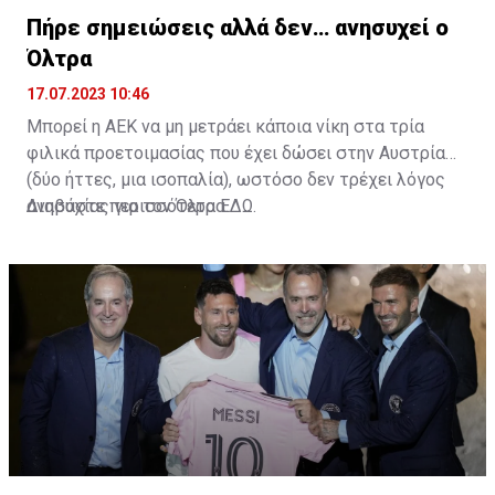
Πήρε σημειώσεις αλλά δεν… ανησυχεί ο
Όλτρα
17.07.2023 10:46
Μπορεί η ΑΕΚ να μη μετράει κάποια νίκη στα τρία
φιλικά προετοιμασίας που έχει δώσει στην Αυστρία
(δύο ήττες, μια ισοπαλία), ωστόσο δεν τρέχει λόγος
ανησυχίας για τον Όλτρα.
Διαβάστε περισσότερα
ΕΔΩ
.