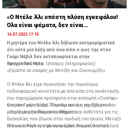
«Ο Ντέλε Άλι υπέστη πλύση εγκεφάλου!
Όλα είναι ψέματα, δεν είναι
υιοθετημένος»
16.07.2023 17:15
Η μητέρα του Ντέλε Άλι δήλωσε κατηγορηματικά
ότι ούτε μία λέξη από όσα είπε ο γιος της στον
Γκάρι Νέβιλ δεν ανταποκρίνεται στην
πραγματικότητα.
Έφυγαν δύο, θέλει τέσσερις (πληροφορίες)
«Είμαστε σε επαφές με Μυτίδη και Οικονομίδη»
Ο Ντέλε Άλι είχε συγκινήσει την παγκόσμια
ποδοσφαιρική κοινότητα με όσα είπε στη συνέντευξη
που παραχώρησε πρόσφατα στην εκπομπή «Overlap»
και τον Γκάρι Νέβιλ. Παρόλα αυτά, η μητέρα του δεν
Ο πρώην μέσος της Τότεναμ και νυν της Έβερτον
μοιράζεται τα ίδια συναισθήματα.
μίλησε με αξιοθαύμαστο θάρρος και ευθύτητα για τις
δυσκολίες που βίωσε στην παιδική του ηλικία. Μεταξύ
άλλων, ο Άγγλος είχε αναφερθεί στη σεξουαλική
Η γυναίκα που τον γέννησε όμως θεωρεί ότι τα λόγια