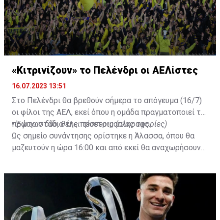
— Ben Jacobs (@JacobsBen)
July 15, 2023
«Κιτρινίζουν» το Πελένδρι οι ΑΕΛίστες
16.07.2023 13:51
Στο Πελένδρι θα βρεθούν σήμερα το απόγευμα (16/7)
οι φίλοι της ΑΕΛ, εκεί όπου η ομάδα πραγματοποιεί το
πρώτο στάδιο της προετοιμασίας της.
•
Έφυγαν δύο, θέλει τέσσερις (πληροφορίες)
Ως σημείο συνάντησης ορίστηκε η Άλασσα, όπου θα
μαζευτούν η ώρα 16:00 και από εκεί θα αναχωρήσουν
με προορισμό το κοινοτικό γήπεδο Πελενδρίου, για να
δώοσυν το παρών τους στην απογευματινή προπόνηση
της ομάδας.