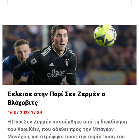
Η δημοσίευση κοινοποιήθηκε από το χρήστη サンフレッチェ広島 (@
Έκλεισε στην Παρί Σεν Ζερμέν ο
Βλάχοβιτς
16.07.2023 17:39
Η Παρί Σεν Ζερμέν αποσύρθηκε από τη διεκδίκηση
του Χάρι Κέιν, που οδεύει προς την Μπάγερν
Μονάχου, και στράφηκε προς την περίπτωση του