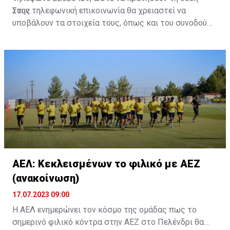
τους.
Στην τηλεφωνική επικοινωνία θα χρειαστεί να
υποβάλουν τα στοιχεία τους, όπως και του συνοδού
τους. Τα στοιχεία που χρειάζονται είναι:
ονοματεπώνυμο, αριθμός πινακίδας αυτοκινήτου,
κάρτα ΑμεΑ και αριθμός κάρτας φιλάθλου του
συνοδού.»
ΑΕΛ: Κεκλεισμένων το φιλικό με ΑΕΖ
(ανακοίνωση)
17.07.2023 09:00
Η ΑΕΛ ενημερώνει τον κόσμο της ομάδας πως το
σημερινό φιλικό κόντρα στην ΑΕΖ στο Πελένδρι θα