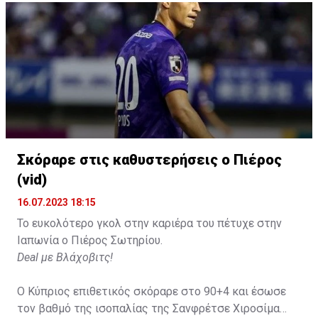
Σκόραρε στις καθυστερήσεις ο Πιέρος
Η δημοσίευση κοινοποιήθηκε από το χρήστη David Beckham (
(vid)
16.07.2023 18:15
Το ευκολότερο γκολ στην καριέρα του πέτυχε στην
Ιαπωνία ο Πιέρος Σωτηρίου.
Deal με Βλάχοβιτς!
Ο Κύπριος επιθετικός σκόραρε στο 90+4 και έσωσε
τον βαθμό της ισοπαλίας της Σανφρέτσε Χιροσίμα