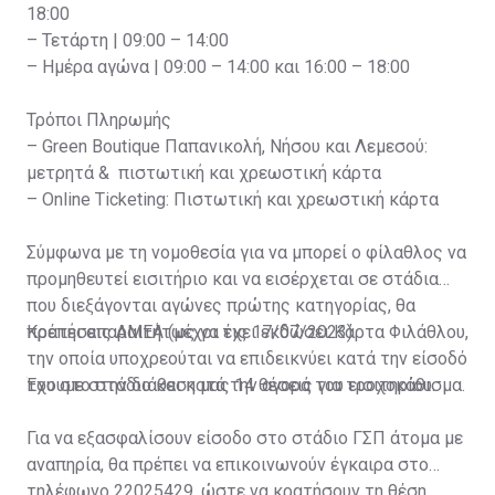
18:00
– Τετάρτη | 09:00 – 14:00
– Ημέρα αγώνα | 09:00 – 14:00 και 16:00 – 18:00
Τρόποι Πληρωμής
– Green Boutique Παπανικολή, Νήσου και Λεμεσού:
μετρητά & πιστωτική και χρεωστική κάρτα
– Online Ticketing: Πιστωτική και χρεωστική κάρτα
Σύμφωνα με τη νομοθεσία για να μπορεί ο φίλαθλος να
προμηθευτεί εισιτήριο και να εισέρχεται σε στάδια
που διεξάγονται αγώνες πρώτης κατηγορίας, θα
πρέπει απαραιτήτως να έχει εκδώσει Κάρτα Φιλάθλου,
Κρατήσεις ΑΜΕΑ (μέχρι τις 17/07/2023)
την οποία υποχρεούται να επιδεικνύει κατά την είσοδό
του στο στάδιο και κατά την αγορά του εισιτηρίου.
Έχουμε στην διάθεση μας 14 θέσεις για τροχοκάθισμα.
Για να εξασφαλίσουν είσοδο στο στάδιο ΓΣΠ άτομα με
αναπηρία, θα πρέπει να επικοινωνούν έγκαιρα στο
τηλέφωνο 22025429, ώστε να κρατήσουν τη θέση