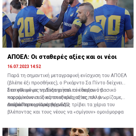
ΑΠΟΕΛ: Οι σταθερές αξίες και οι νέοι
16.07.2023 14:52
Παρά τη σημαντική μεταγραφική ενίσχυση του ΑΠΟΕΛ
(βλέπε έξι προσθήκες), ο Ρικάρντο Σα Πίντο δείχνει
διατεθειμένος να διατηρήσει τον περσινό βασικό
Στο φιλικό με τη Δόξα οι παλιοί έδειξαν ότι
κορμό, κάνοντας κάποιες ελάχιστες, αλλά
παραμένουν οι ίδιες σταθερές αξίες που γνωρίζαμε,
απαραίτητες παρεμβάσεις.
ενώ ο Πορτογάλος τεχνικός τρίβει τα χέρια του
Διαβάστε περισσότερα
ΕΔΩ
.
βλέποντας και τους νέους να «σμίγουν» ομοιόμορφα
στο γήπεδο με το περσινό ρόστερ.