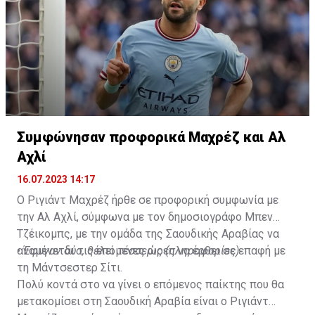
Συμφώνησαν προφορικά Μαχρέζ και Αλ
Αχλί
16.07.2023 14:17
Ο Ριγιάντ Μαχρέζ ήρθε σε προφορική συμφωνία με
την Αλ Αχλί, σύμφωνα με τον δημοσιογράφο Μπεν
Τζέικομπς, με την ομάδα της Σαουδικής Αραβίας να
αναμένεται τις επόμενες ώρες να έρθει σε επαφή με
•
Έφυγαν δύο, θέλει τέσσερις (πληροφορίες)
τη Μάντσεστερ Σίτι.
Πολύ κοντά στο να γίνει ο επόμενος παίκτης που θα
μετακομίσει στη Σαουδική Αραβία είναι ο Ριγιάντ