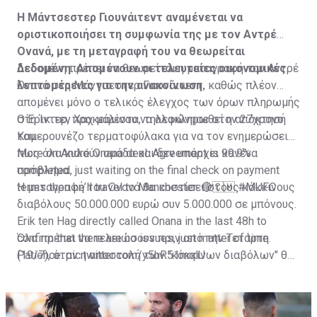
Η Μάντσεστερ Γιουνάιτεντ αναμένεται να
οριστικοποιήσει τη συμφωνία της με τον Αντρέ
Ονανά, με τη μεταγραφή του να θεωρείται
δεδομένη. Απομένουν οι τελευταίες οικονομικές
Δεδομένη πρέπει να θεωρείται η μεταγραφή του Αντρέ
λεπτομέρειες για την ανακοίνωση.
Ονανά στη Μάντσεστερ Γιουνάιτεντ, καθώς πλέον
απομένει μόνο ο τελικός έλεγχος των όρων πληρωμής
στη Ίντερ, προκειμένου να ολοκληρωθεί η απόκτησή
Ο Έρικ τεν Χαχ μάλιστα, τηλεφώνησε στον 27χρονο
του.
Καμερουνέζο τερματοφύλακα για να τον ενημερώσει
πως όλα κυλούν ομάδα και δεν υπάρχει κανένα
More on André Onana deal. Agreement is 99.9%
πρόβλημα.
completed, just waiting on the final check on payment
terms then he’ll travel to Manchester. 🔴🇨🇲
Η μεταγραφή του Ονανά θα κοστίσει στους κόκκινους
#MUFC
διαβόλους 50.000.000 ευρώ συν 5.000.000 σε μπόνους.
Erik ten Hag directly called Onana in the last 48h to
confirm that there are no issues, just matter of time.
Όλα πρέπει να τελειώσουν πριν από την Τετάρτη
Patience.
(19/7), όταν η αποστολή των "κόκκινων διαβόλων" θα
pic.twitter.com/y5hR51mqlU
— Fabrizio Romano (@FabrizioRomano)
αναχωρήσει για περιοδεία στις ΗΠΑ.
July 16, 2023