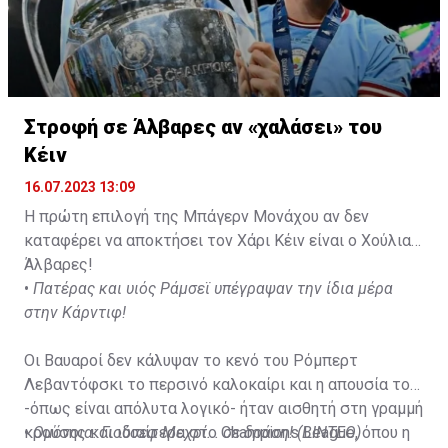
Στροφή σε Άλβαρες αν «χαλάσει» του
Κέιν
16.07.2023 13:09
Η πρώτη επιλογή της Μπάγερν Μονάχου αν δεν
καταφέρει να αποκτήσει τον Χάρι Κέιν είναι ο Χούλιαν
Άλβαρες!
•
Πατέρας και υιός Ράμσεϊ υπέγραψαν την ίδια μέρα
στην Κάρντιφ!
Οι Βαυαροί δεν κάλυψαν το κενό του Ρόμπερτ
Λεβαντόφσκι το περσινό καλοκαίρι και η απουσία του
-όπως είναι απόλυτα λογικό- ήταν αισθητή στη γραμμή
κρούσης και ιδιαίτερα στο Champions League, όπου η
•
Ομόνοια: Γιούσεφ Μεχρί... σε δράση! (ΒΙΝΤΕΟ)