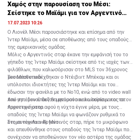
Χαμός στην παρουσίαση του Μέσι:
Σείστηκε το Μαϊάμι για τον Αργεντινό
σταρ
17.07.2023 10:26
Ο Λιονέλ Μέσι παρουσιάστηκε και επίσημα από την
Ίντερ Μαϊάμι, μέσα σε αποθέωσης από τους οπαδούς
της αμερικανικής ομάδας.
Μόλις ο Αργεντινός σταρ έκανε την εμφάνισή του το
γήπεδο της Ίντερ Μαϊάμι σείστηκε από τις ιαχές των
φιλάθλων, που καλωσόρισαν στο MLS τον 36χρονος
μεσοεπιθετικό.
Τον Μέσι υποδέχθηκαν ο Ντέιβιντ Μπέκαμ και οι
υπόλοιποι ιδιοκτήτες της Ίντερ Μαϊάμι και του
έδωσαν την φανέλα με το Νο10, ενώ από το video wall
του γηπέδου έπαιζαν μηνύματα καλωσορίσματος στον
Από το... μενού δεν θα μπορούσαν να λείπουν και τα
Αργεντινό σταρ.
πυροτεχνήματα αφού η νύχτα έγινε μέρα, με τους
οπαδούς της Ίντερ Μαϊάμι να φωνάζουν ρυθμικά το
όνομα του Λιονέλ Μέσι.
Στη συνέχεια ο Αργεντινός σταρ, πήρε το μικρόφωνο
και απευθύνθηκε στους οπαδούς της Ίντερ Μαϊάμι που
συνέχισαν να αποθεώνουν τον νέο αστέρα της ομάδας