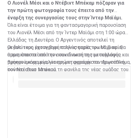
Ο Λιονέλ Μέσι και ο Ντέβιντ Μπέκαμ πόζαραν για
την πρώτη φωτογραφία τους έπειτα από την
έναρξη της συνεργασίας τους στην Ίντερ Μαϊάμι.
Όλα είναι έτοιμα για τη φαντασμαγορική παρουσίαση
του Λιονέλ Μέσι από την Ίντερ Μαϊάμι στη 1:00 ώρα
Ελλάδας τη Δευτέρα. Ο Αργεντινός αποτελεί τη
μεγαλύτερη μεταγραφή στην ιστορία του MLS και θα
Οι δυο τους έχουν βγει πολλές φορές φωτογραφία,
παρουσιαστεί από τον συνιδιοκτήτη του συλλόγου και
όμως έπειτα από την ανακοίνωση της μεταγραφής
προηγούμενη μεγαλύτερη μεταγραφή στο πρωτάθλημα,
βγήκαν ακόμα μία, για πρώτη φορά με τον Αργεντινό
τον Ντέιβιντ Μπέκαμ.
σούπερ σταρ να φορά τη φανέλα της νέας ομάδας του.