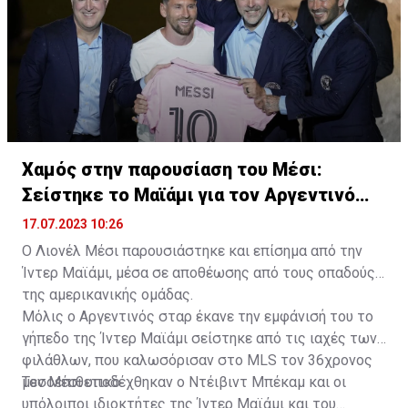
Χαμός στην παρουσίαση του Μέσι:
Σείστηκε το Μαϊάμι για τον Αργεντινό
σταρ
17.07.2023 10:26
Ο Λιονέλ Μέσι παρουσιάστηκε και επίσημα από την
Ίντερ Μαϊάμι, μέσα σε αποθέωσης από τους οπαδούς
της αμερικανικής ομάδας.
Μόλις ο Αργεντινός σταρ έκανε την εμφάνισή του το
γήπεδο της Ίντερ Μαϊάμι σείστηκε από τις ιαχές των
φιλάθλων, που καλωσόρισαν στο MLS τον 36χρονος
μεσοεπιθετικό.
Τον Μέσι υποδέχθηκαν ο Ντέιβιντ Μπέκαμ και οι
υπόλοιποι ιδιοκτήτες της Ίντερ Μαϊάμι και του