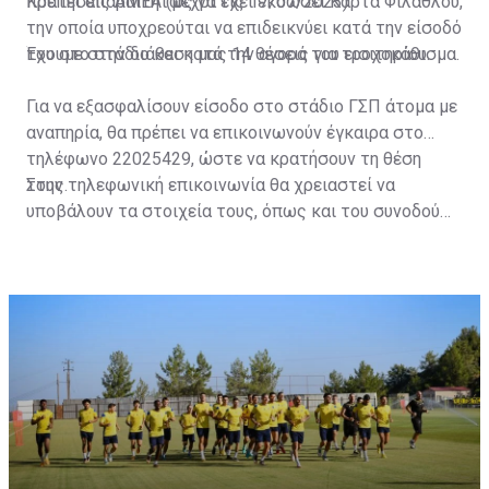
πρέπει απαραιτήτως να έχει εκδώσει Κάρτα Φιλάθλου,
Κρατήσεις ΑΜΕΑ (μέχρι τις 17/07/2023)
την οποία υποχρεούται να επιδεικνύει κατά την είσοδό
του στο στάδιο και κατά την αγορά του εισιτηρίου.
Έχουμε στην διάθεση μας 14 θέσεις για τροχοκάθισμα.
Για να εξασφαλίσουν είσοδο στο στάδιο ΓΣΠ άτομα με
αναπηρία, θα πρέπει να επικοινωνούν έγκαιρα στο
τηλέφωνο 22025429, ώστε να κρατήσουν τη θέση
τους.
Στην τηλεφωνική επικοινωνία θα χρειαστεί να
υποβάλουν τα στοιχεία τους, όπως και του συνοδού
τους. Τα στοιχεία που χρειάζονται είναι:
ονοματεπώνυμο, αριθμός πινακίδας αυτοκινήτου,
κάρτα ΑμεΑ και αριθμός κάρτας φιλάθλου του
συνοδού.»