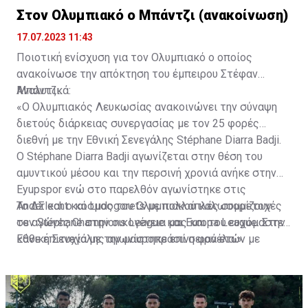
Στον Ολυμπιακό ο Μπάντζι (ανακοίνωση)
17.07.2023 11:43
Ποιοτική ενίσχυση για τον Ολυμπιακό ο οποίος
ανακοίνωσε την απόκτηση του έμπειρου Στέφαν
Μπάντζι.
Αναλυτικά:
«Ο Ολυμπιακός Λευκωσίας ανακοινώνει την σύναψη
διετούς διάρκειας συνεργασίας με τον 25 φορές
διεθνή με την Εθνική Σενεγάλης Stéphane Diarra Badji.
Ο Stéphane Diarra Badji αγωνίζεται στην θέση του
αμυντικού μέσου και την περσινή χρονιά ανήκε στην
Eyupspor ενώ στο παρελθόν αγωνίστηκε στις
Anderlecht και Ludogorets με πολλαπλές συμμετοχές
Το ΔΣ και ο κόσμος του Ολυμπιακού καλωσορίζουν
σε αγώνες Champions League και Europa League. Στην
τον Stéphane στην οικογένεια μας και του ευχόμαστε
Εθνική Σενεγάλης αγωνίστηκε επί σειρά ετών με
κάθε επιτυχία με την μαυροπράσινη φανέλα.»
συμπαίκτες όπως οι: Sadio Mane, Idrissa Gueye,
Cheikhou Kouyate, Papiss Cisse. Χαρακτηρίζεται από
εξαιρετικά αθλητικά προσόντα, τάκλιν ακριβείας και
άριστη τοποθέτηση σε όλο τον χώρο του κέντρου.