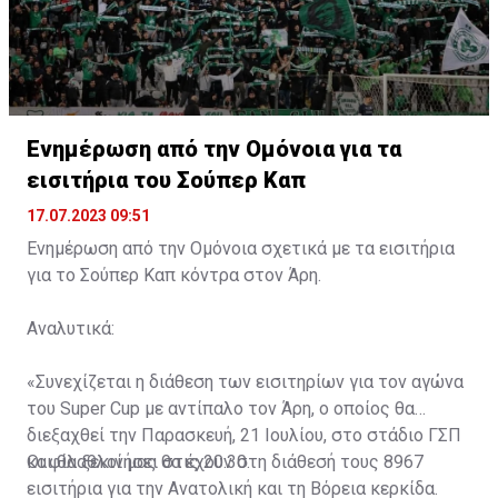
Ενημέρωση από την Ομόνοια για τα
εισιτήρια του Σούπερ Καπ
17.07.2023 09:51
Ενημέρωση από την Ομόνοια σχετικά με τα εισιτήρια
για το Σούπερ Καπ κόντρα στον Άρη.
Αναλυτικά:
«Συνεχίζεται η διάθεση των εισιτηρίων για τον αγώνα
του Super Cup με αντίπαλο τον Άρη, ο οποίος θα
διεξαχθεί την Παρασκευή, 21 Ιουλίου, στο στάδιο ΓΣΠ
και θα ξεκινήσει στις 20:30.
Οι φίλαθλοί μας θα έχουν στη διάθεσή τους 8967
εισιτήρια για την Ανατολική και τη Βόρεια κερκίδα.