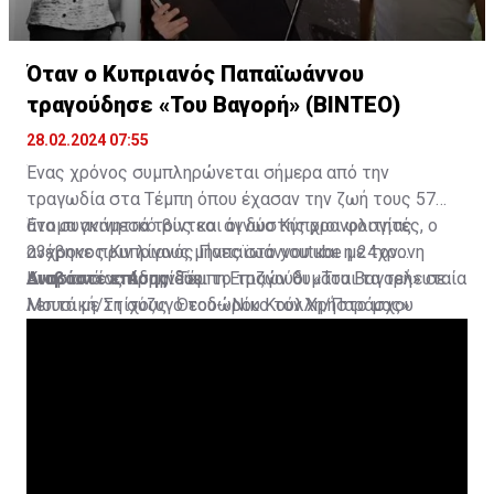
Όταν ο Κυπριανός Παπαϊωάννου
τραγούδησε «Του Βαγορή» (ΒΙΝΤΕΟ)
28.02.2024 07:55
Ένας χρόνος συμπληρώνεται σήμερα από την
τραγωδία στα Τέμπη όπου έχασαν την ζωή τους 57
άτομα ανάμεσά τους και οι δύο Κύπριοι φοιτητές, ο
Ένα συγκινητικό βίντεο άγνωστης χρονολογίας
23χρονος Κυπριανός Παπαϊωάννου και η 24χρονη
ανέβηκε πριν λίγους μήνες στο youtube με τον
Αναστασίας Αδαμίδου.
Κυπριανό να ερμηνεύει το τραγούδι «Του Βαγορή» σε
Διαβάστε επίσης:
Τέμπη:Επιζών θυμάται τα τελευταία
Μουσική/Στίχους Θεοδώρου Κούλλη/Παράσχου
λεπτά με τη σύζυγό του-«Νίκο τον Χρήστο μας»
Ανδρέα.