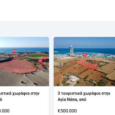
ιστικά χωράφια στην
3 τουριστικά χωράφια στην
νό
Αγία Νάπα, από
0.000
€500.000