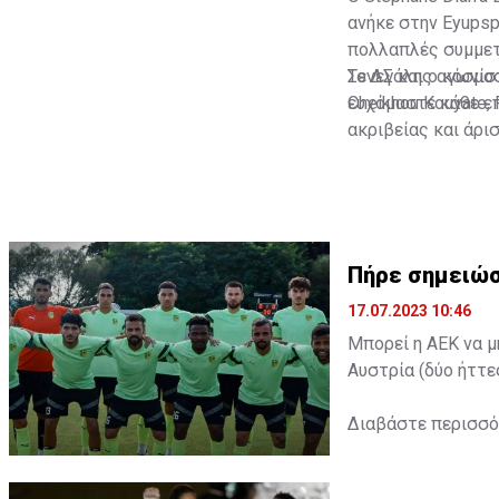
ανήκε στην Eyupsp
πολλαπλές συμμετο
Σενεγάλης αγωνίστ
Το ΔΣ και ο κόσμο
Cheikhou Kouyate,
ευχόμαστε κάθε επ
ακριβείας και άρι
Πήρε σημειώσ
17.07.2023 10:46
Μπορεί η ΑΕΚ να μ
Αυστρία (δύο ήττε
Διαβάστε περισσ