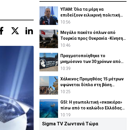
ΥΠΑΜ: Όλα τα μέρη να
επιδείξουν ειλικρινή πολιτική
βούληση στο Κυπριακό
10:56
Μεγάλο πακέτο όπλων από
Τουρκία προς Ουκρανία -Κίνηση
με μήνυμα προς Μόσχα;
10:46
Πραγματοποίηθηκε το
μνημόσυνο των 30 χρόνων από
τις θυσίες Ισαάκ-Σολωμού (pic)
10:39
Χάλκινος Προμηθέας 15 μέτρων
υψώνεται δίπλα στη βάση
SpaceX του Έλον Μασκ
10:25
GSI: Η γεωπολιτική «σκακιέρα»
πίσω από το καλώδιο Ελλάδας–
Κύπρου–Ισραήλ
10:19
Sigma TV Ζωντανά Τώρα
ΚΕ: Σαφής προοπτική