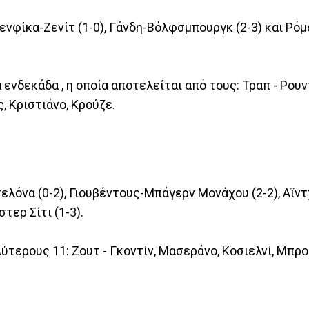
ενφίκα-Ζενίτ (1-0), Γάνδη-Βόλφσμπουργκ (2-3) και Ρό
ενδεκάδα , η οποία αποτελείται από τους: Τραπ - Ρουντ
, Κριστιάνο, Κρούζε.
λόνα (0-2), Γιουβέντους-Μπάγερν Μονάχου (2-2), Αϊν
τερ Σίτι (1-3).
τερους 11: Ζουτ - Γκοντίν, Μασεράνο, Κοσιελνί, Μπρο