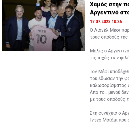
Χαμός στην πα
Αργεντινό στ
17.07.2023 10:26
Ο Λιονέλ Μέσι παρ
τους οπαδούς της 
Μόλις ο Αργεντινό
τις ιαχές των φι
Τον Μέσι υποδέχθη
του έδωσαν την φα
καλωσορίσματος σ
Από το... μενού δ
με τους οπαδούς τ
Στη συνέχεια ο Αρ
Ίντερ Μαϊάμι που 