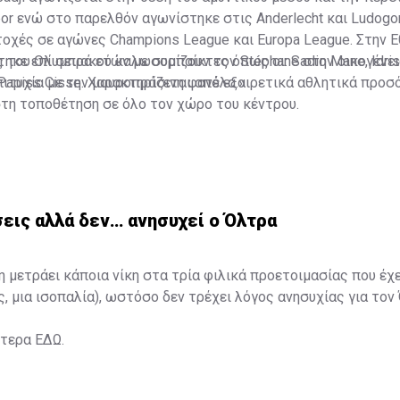
or ενώ στο παρελθόν αγωνίστηκε στις Anderlecht και Ludogo
χές σε αγώνες Champions League και Europa League. Στην Ε
ηκε επί σειρά ετών με συμπαίκτες όπως οι: Sadio Mane, Idris
ς του Ολυμπιακού καλωσορίζουν τον Stéphane στην οικογένει
 Papiss Cisse. Χαρακτηρίζεται από εξαιρετικά αθλητικά προσ
ιτυχία με την μαυροπράσινη φανέλα.»
στη τοποθέτηση σε όλο τον χώρο του κέντρου.
εις αλλά δεν… ανησυχεί ο Όλτρα
η μετράει κάποια νίκη στα τρία φιλικά προετοιμασίας που έχ
ς, μια ισοπαλία), ωστόσο δεν τρέχει λόγος ανησυχίας για τον
ότερα
ΕΔΩ
.