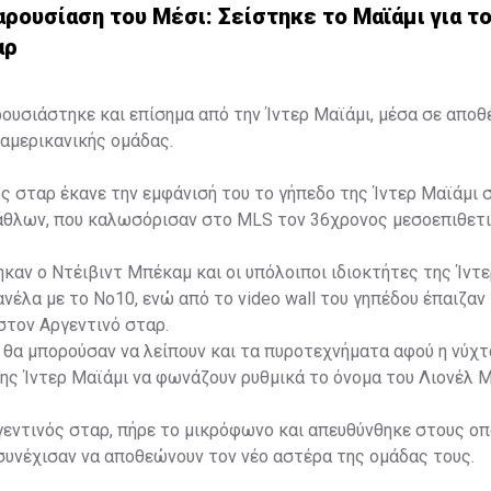
ρουσίαση του Μέσι: Σείστηκε το Μαϊάμι για τ
αρ
ουσιάστηκε και επίσημα από την Ίντερ Μαϊάμι, μέσα σε απο
αμερικανικής ομάδας.
ς σταρ έκανε την εμφάνισή του το γήπεδο της Ίντερ Μαϊάμι 
λάθλων, που καλωσόρισαν στο MLS τον 36χρονος μεσοεπιθετι
καν ο Ντέιβιντ Μπέκαμ και οι υπόλοιποι ιδιοκτήτες της Ίντε
νέλα με το Νο10, ενώ από το video wall του γηπέδου έπαιζαν
τον Αργεντινό σταρ.
εν θα μπορούσαν να λείπουν και τα πυροτεχνήματα αφού η νύχτα
ης Ίντερ Μαϊάμι να φωνάζουν ρυθμικά το όνομα του Λιονέλ Μ
γεντινός σταρ, πήρε το μικρόφωνο και απευθύνθηκε στους ο
συνέχισαν να αποθεώνουν τον νέο αστέρα της ομάδας τους.