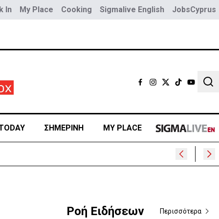
 In
My Place
Cooking
Sigmalive English
JobsCyprus
Sear
TODAY
ΣΗΜΕΡΙΝΗ
MY PLACE
Ροή Ειδήσεων
Περισσότερα