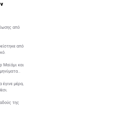
ον
θέωσης από
σείστηκε από
κό.
ρ Μαϊάμι και
 μηνύματα
 έγινε μέρα,
έσι.
παδούς της