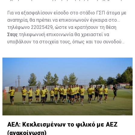
Για να εξασφαλίσουν είσοδο στο στάδιο ΓΣΠ άτομα με
αναπηρία, θα πρέπει να επικοινωνούν έγκαιρα στο
τηλέφωνο 22025429, ώστε να κρατήσουν τη θέση
τους.
Στην τηλεφωνική επικοινωνία θα χρειαστεί να
υποβάλουν τα στοιχεία τους, όπως και του συνοδού
τους. Τα στοιχεία που χρειάζονται είναι:
ονοματεπώνυμο, αριθμός πινακίδας αυτοκινήτου,
κάρτα ΑμεΑ και αριθμός κάρτας φιλάθλου του
συνοδού.»
ΑΕΛ: Κεκλεισμένων το φιλικό με ΑΕΖ
(ανακοίνωση)