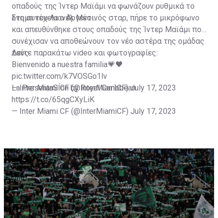
οπαδούς της Ίντερ Μαϊάμι να φωνάζουν ρυθμικά το
όνομα του Λιονέλ Μέσι.
Στη συνέχεια ο Αργεντινός σταρ, πήρε το μικρόφωνο
και απευθύνθηκε στους οπαδούς της Ίντερ Μαϊάμι που
συνέχισαν να αποθεώνουν τον νέο αστέρα της ομάδας
τους.
Δείτε παρακάτω video και φωτογραφίες:
Bienvenido a nuestra familia💗🖤
pic.twitter.com/k7VOSGo1lv
— Inter Miami CF (@InterMiamiCF)
La PresentaSÍon by Royal Caribbean
July 17, 2023
https://t.co/65qgCXyLiK
— Inter Miami CF (@InterMiamiCF)
July 17, 2023