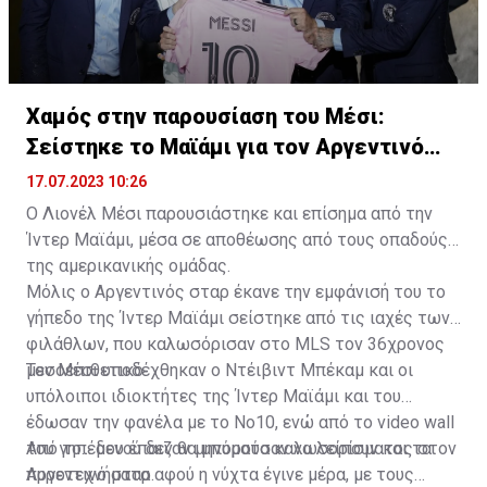
Χαμός στην παρουσίαση του Μέσι:
Σείστηκε το Μαϊάμι για τον Αργεντινό
σταρ
17.07.2023 10:26
Ο Λιονέλ Μέσι παρουσιάστηκε και επίσημα από την
Ίντερ Μαϊάμι, μέσα σε αποθέωσης από τους οπαδούς
της αμερικανικής ομάδας.
Μόλις ο Αργεντινός σταρ έκανε την εμφάνισή του το
γήπεδο της Ίντερ Μαϊάμι σείστηκε από τις ιαχές των
φιλάθλων, που καλωσόρισαν στο MLS τον 36χρονος
μεσοεπιθετικό.
Τον Μέσι υποδέχθηκαν ο Ντέιβιντ Μπέκαμ και οι
υπόλοιποι ιδιοκτήτες της Ίντερ Μαϊάμι και του
έδωσαν την φανέλα με το Νο10, ενώ από το video wall
του γηπέδου έπαιζαν μηνύματα καλωσορίσματος στον
Από το... μενού δεν θα μπορούσαν να λείπουν και τα
Αργεντινό σταρ.
πυροτεχνήματα αφού η νύχτα έγινε μέρα, με τους