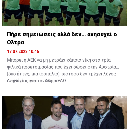
Πήρε σημειώσεις αλλά δεν… ανησυχεί ο
Όλτρα
17.07.2023 10:46
Μπορεί η ΑΕΚ να μη μετράει κάποια νίκη στα τρία
φιλικά προετοιμασίας που έχει δώσει στην Αυστρία
(δύο ήττες, μια ισοπαλία), ωστόσο δεν τρέχει λόγος
ανησυχίας για τον Όλτρα.
Διαβάστε περισσότερα
ΕΔΩ
.