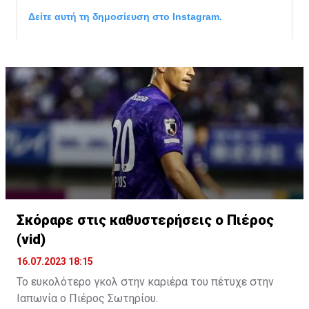
Δείτε αυτή τη δημοσίευση στο Instagram.
Σκόραρε στις καθυστερήσεις ο Πιέρος
Η δημοσίευση κοινοποιήθηκε από το χρήστη David Beckham (
(vid)
16.07.2023 18:15
Το ευκολότερο γκολ στην καριέρα του πέτυχε στην
Ιαπωνία ο Πιέρος Σωτηρίου.