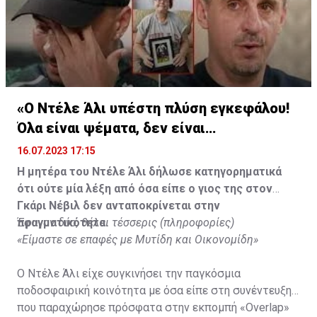
«Ο Ντέλε Άλι υπέστη πλύση εγκεφάλου!
Όλα είναι ψέματα, δεν είναι
υιοθετημένος»
16.07.2023 17:15
Η μητέρα του Ντέλε Άλι δήλωσε κατηγορηματικά
ότι ούτε μία λέξη από όσα είπε ο γιος της στον
Γκάρι Νέβιλ δεν ανταποκρίνεται στην
πραγματικότητα.
Έφυγαν δύο, θέλει τέσσερις (πληροφορίες)
«Είμαστε σε επαφές με Μυτίδη και Οικονομίδη»
Ο Ντέλε Άλι είχε συγκινήσει την παγκόσμια
ποδοσφαιρική κοινότητα με όσα είπε στη συνέντευξη
που παραχώρησε πρόσφατα στην εκπομπή «Overlap»