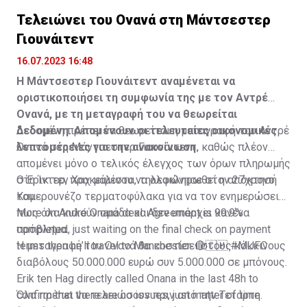
Τελειώνει του Ονανά στη Μάντσεστερ
Γιουνάιτεντ
16.07.2023 16:48
Η Μάντσεστερ Γιουνάιτεντ αναμένεται να
οριστικοποιήσει τη συμφωνία της με τον Αντρέ
Ονανά, με τη μεταγραφή του να θεωρείται
δεδομένη. Απομένουν οι τελευταίες οικονομικές
Δεδομένη πρέπει να θεωρείται η μεταγραφή του Αντρέ
λεπτομέρειες για την ανακοίνωση.
Ονανά στη Μάντσεστερ Γιουνάιτεντ, καθώς πλέον
απομένει μόνο ο τελικός έλεγχος των όρων πληρωμής
στη Ίντερ, προκειμένου να ολοκληρωθεί η απόκτησή
Ο Έρικ τεν Χαχ μάλιστα, τηλεφώνησε στον 27χρονο
του.
Καμερουνέζο τερματοφύλακα για να τον ενημερώσει
πως όλα κυλούν ομάδα και δεν υπάρχει κανένα
More on André Onana deal. Agreement is 99.9%
πρόβλημα.
completed, just waiting on the final check on payment
terms then he’ll travel to Manchester. 🔴🇨🇲
Η μεταγραφή του Ονανά θα κοστίσει στους κόκκινους
#MUFC
διαβόλους 50.000.000 ευρώ συν 5.000.000 σε μπόνους.
Erik ten Hag directly called Onana in the last 48h to
confirm that there are no issues, just matter of time.
Όλα πρέπει να τελειώσουν πριν από την Τετάρτη