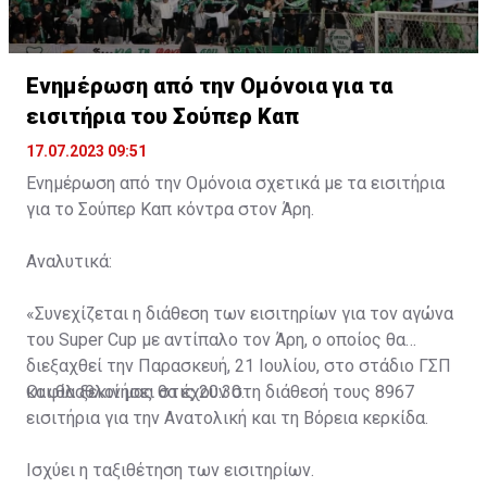
Ενημέρωση από την Ομόνοια για τα
εισιτήρια του Σούπερ Καπ
17.07.2023 09:51
Ενημέρωση από την Ομόνοια σχετικά με τα εισιτήρια
για το Σούπερ Καπ κόντρα στον Άρη.
Αναλυτικά:
«Συνεχίζεται η διάθεση των εισιτηρίων για τον αγώνα
του Super Cup με αντίπαλο τον Άρη, ο οποίος θα
διεξαχθεί την Παρασκευή, 21 Ιουλίου, στο στάδιο ΓΣΠ
και θα ξεκινήσει στις 20:30.
Οι φίλαθλοί μας θα έχουν στη διάθεσή τους 8967
εισιτήρια για την Ανατολική και τη Βόρεια κερκίδα.
Ισχύει η ταξιθέτηση των εισιτηρίων.