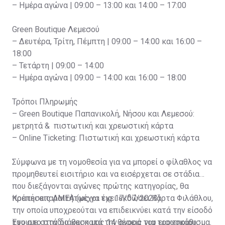
– Ημέρα αγώνα | 09:00 – 13:00 και 14:00 – 17:00
Green Boutique Λεμεσού
– Δευτέρα, Τρίτη, Πέμπτη | 09:00 – 14:00 και 16:00 –
18:00
– Τετάρτη | 09:00 – 14:00
– Ημέρα αγώνα | 09:00 – 14:00 και 16:00 – 18:00
Τρόποι Πληρωμής
– Green Boutique Παπανικολή, Νήσου και Λεμεσού:
μετρητά & πιστωτική και χρεωστική κάρτα
– Online Ticketing: Πιστωτική και χρεωστική κάρτα
Σύμφωνα με τη νομοθεσία για να μπορεί ο φίλαθλος να
προμηθευτεί εισιτήριο και να εισέρχεται σε στάδια
που διεξάγονται αγώνες πρώτης κατηγορίας, θα
πρέπει απαραιτήτως να έχει εκδώσει Κάρτα Φιλάθλου,
Κρατήσεις ΑΜΕΑ (μέχρι τις 17/07/2023)
την οποία υποχρεούται να επιδεικνύει κατά την είσοδό
του στο στάδιο και κατά την αγορά του εισιτηρίου.
Έχουμε στην διάθεση μας 14 θέσεις για τροχοκάθισμα.