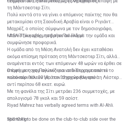
αναμένεται τις επόμενες ώρες να έρθει σε επαφή με
•
Έφυγαν δύο, θέλει τέσσερις (πληροφορίες)
τη Μάντσεστερ Σίτι.
Πολύ κοντά στο να γίνει ο επόμενος παίκτης που θα
μετακομίσει στη Σαουδική Αραβία είναι ο Ριγιάντ
Μαχρέζ, ο οποίος σύμφωνα με τον δημοσιογράφο,
Μπεν Τζέικομπς, τα βρήκε σε όλα με την ομάδα και
•
ΑΕΛίστικη εξόρμηση στο Πελένδρι!
συμφώνησε προφορικά.
Η ομάδα από τη Μέση Ανατολή δεν έχει καταθέσει
ακόμα επίσημη πρόταση στη Μάντσεστερ Σίτι, αλλά
αναμένεται εντός των επόμενων 48 ωρών να έρθει σε
επαφή με τους Πολίτες για να διαπραγματευτεί το
Ο έμπειρος χαφ αγωνίζεται στο Έτιχαντ από το
ποσό που θέλουν για τον 32χρονο Αλγερινό.
καλοκαίρι του 2018, όταν αποχώρησε από τη Λέστερ
αντί περίπου 68 εκατ. ευρώ.
Με τη φανέλα της Σίτι μετράει 236 συμμετοχές, με
απολογισμό 78 γκολ και 59 ασίστ.
Riyad Mahrez has verbally agreed terms with Al-Ahli.
Still work to be done on the club-to-club side over the
sport24.gr
next 24-48 hours.