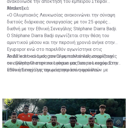
ανακοίνωσε την απόκτηση του έμπειρου Στέφαν
Μπάντζι.
Αναλυτικά:
«Ο Ολυμπιακός Λευκωσίας ανακοινώνει την σύναψη
διετούς διάρκειας συνεργασίας με τον 25 φορές
διεθνή με την Εθνική Σενεγάλης Stéphane Diarra Badji.
Ο Stéphane Diarra Badji αγωνίζεται στην θέση του
αμυντικού μέσου και την περσινή χρονιά ανήκε στην
Eyupspor ενώ στο παρελθόν αγωνίστηκε στις
Anderlecht και Ludogorets με πολλαπλές συμμετοχές
Το ΔΣ και ο κόσμος του Ολυμπιακού καλωσορίζουν
σε αγώνες Champions League και Europa League. Στην
τον Stéphane στην οικογένεια μας και του ευχόμαστε
Εθνική Σενεγάλης αγωνίστηκε επί σειρά ετών με
κάθε επιτυχία με την μαυροπράσινη φανέλα.»
συμπαίκτες όπως οι: Sadio Mane, Idrissa Gueye,
Cheikhou Kouyate, Papiss Cisse. Χαρακτηρίζεται από
εξαιρετικά αθλητικά προσόντα, τάκλιν ακριβείας και
άριστη τοποθέτηση σε όλο τον χώρο του κέντρου.