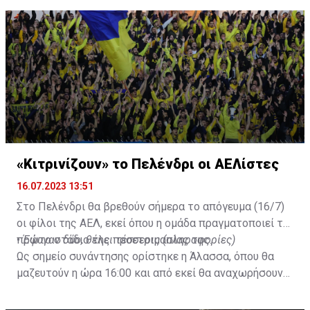
Not a done deal yet, but Mahrez is keen on the move and
Al-Ahli hope to move fast.🇸🇦
pic.twitter.com/Z0SmniQXIP
— Ben Jacobs (@JacobsBen)
July 15, 2023
«Κιτρινίζουν» το Πελένδρι οι ΑΕΛίστες
16.07.2023 13:51
Στο Πελένδρι θα βρεθούν σήμερα το απόγευμα (16/7)
οι φίλοι της ΑΕΛ, εκεί όπου η ομάδα πραγματοποιεί το
πρώτο στάδιο της προετοιμασίας της.
•
Έφυγαν δύο, θέλει τέσσερις (πληροφορίες)
Ως σημείο συνάντησης ορίστηκε η Άλασσα, όπου θα
μαζευτούν η ώρα 16:00 και από εκεί θα αναχωρήσουν
με προορισμό το κοινοτικό γήπεδο Πελενδρίου, για να
δώοσυν το παρών τους στην απογευματινή προπόνηση