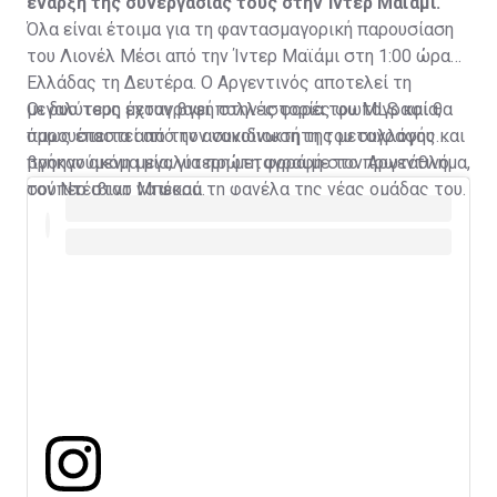
έναρξη της συνεργασίας τους στην Ίντερ Μαϊάμι.
Όλα είναι έτοιμα για τη φαντασμαγορική παρουσίαση
του Λιονέλ Μέσι από την Ίντερ Μαϊάμι στη 1:00 ώρα
Ελλάδας τη Δευτέρα. Ο Αργεντινός αποτελεί τη
μεγαλύτερη μεταγραφή στην ιστορία του MLS και θα
Οι δυο τους έχουν βγει πολλές φορές φωτογραφία,
παρουσιαστεί από τον συνιδιοκτήτη του συλλόγου και
όμως έπειτα από την ανακοίνωση της μεταγραφής
προηγούμενη μεγαλύτερη μεταγραφή στο πρωτάθλημα,
βγήκαν ακόμα μία, για πρώτη φορά με τον Αργεντινό
τον Ντέιβιντ Μπέκαμ.
σούπερ σταρ να φορά τη φανέλα της νέας ομάδας του.