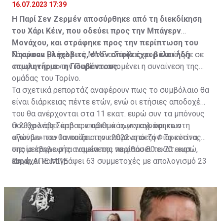
16.07.2023 17:39
Η Παρί Σεν Ζερμέν αποσύρθηκε από τη διεκδίκηση
του Χάρι Κέιν, που οδεύει προς την Μπάγερν
Μονάχου, και στράφηκε προς την περίπτωση του
Ντούσαν Βλάχοβιτς, στον οποίο έχει βάλει ήδη
Σύμφωνα με γαλλικά ΜΜΕ ο Σέρβος φορ κατέληξε σε
«πωλητήριο» η Γιουβέντους.
συμφωνία με την Παρί και απομένει η συναίνεση της
ομάδας του Τορίνο.
Τα σχετικά ρεπορτάζ αναφέρουν πως το συμβόλαιο θα
είναι διάρκειας πέντε ετών, ενώ οι ετήσιες αποδοχές
του θα ανέρχονται στα 11 εκατ. ευρώ συν τα μπόνους
που θα λάβει από τον αριθμό των γκολ και των
Ο 23χρονος Σέρβος επιθετικός μεταγράφηκε στη
αγώνων που θα παίξει την επόμενη σεζόν. Το κόστος
«Γιούβε» τον Ιανουάριο του 2022 από τη Φιορεντίνα, η
της μεταγραφής αναμένεται να φθάσει τα 70 εκατ.
οποία έβαλε στα ταμεία της περίπου 80 εκατ. ευρώ,
ευρώ.
και έχει καταγράψει 63 συμμετοχές με απολογισμό 23
Πηγή: ΑΠΕ ΜΠΕ
γκολ και έξι ασίστ.