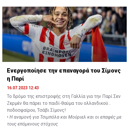
pic.twitter.com/eGi61fRc5O
— Ekrem KONUR (@Ekremkonur)
July 15, 2023
Ενεργοποίησε την επαναγορά του Σίμονς
η Παρί
16.07.2023 12:43
Το δρόμο της επιστροφής στη Γαλλία για την Παρί Σεν
Ζερμέν θα πάρει το παιδί-θαύμα του ολλανδικού
ποδοσφαίρου, Τσάβι Σίμονς!
•
Η αναμονή για Τσιμπόλα και Μούριελ και οι επαφές με
τους επόμενους στόχους