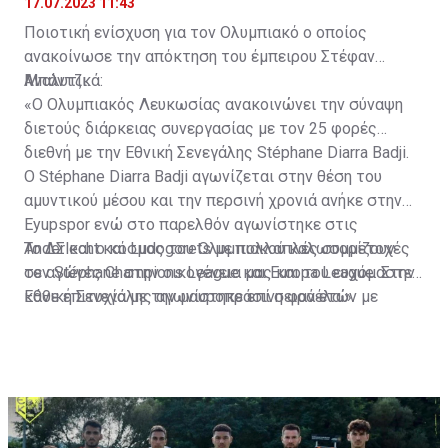
17.07.2023 11:43
Ποιοτική ενίσχυση για τον Ολυμπιακό ο οποίος
ανακοίνωσε την απόκτηση του έμπειρου Στέφαν
Μπάντζι.
Αναλυτικά:
«Ο Ολυμπιακός Λευκωσίας ανακοινώνει την σύναψη
διετούς διάρκειας συνεργασίας με τον 25 φορές
διεθνή με την Εθνική Σενεγάλης Stéphane Diarra Badji.
Ο Stéphane Diarra Badji αγωνίζεται στην θέση του
αμυντικού μέσου και την περσινή χρονιά ανήκε στην
Eyupspor ενώ στο παρελθόν αγωνίστηκε στις
Anderlecht και Ludogorets με πολλαπλές συμμετοχές
Το ΔΣ και ο κόσμος του Ολυμπιακού καλωσορίζουν
σε αγώνες Champions League και Europa League. Στην
τον Stéphane στην οικογένεια μας και του ευχόμαστε
Εθνική Σενεγάλης αγωνίστηκε επί σειρά ετών με
κάθε επιτυχία με την μαυροπράσινη φανέλα.»
συμπαίκτες όπως οι: Sadio Mane, Idrissa Gueye,
Cheikhou Kouyate, Papiss Cisse. Χαρακτηρίζεται από
εξαιρετικά αθλητικά προσόντα, τάκλιν ακριβείας και
άριστη τοποθέτηση σε όλο τον χώρο του κέντρου.