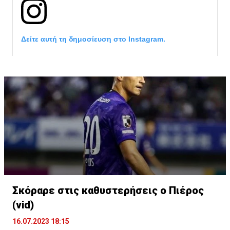
Δείτε αυτή τη δημοσίευση στο Instagram.
Σκόραρε στις καθυστερήσεις ο Πιέρος
Η δημοσίευση κοινοποιήθηκε από το χρήστη David Beckham (
(vid)
16.07.2023 18:15