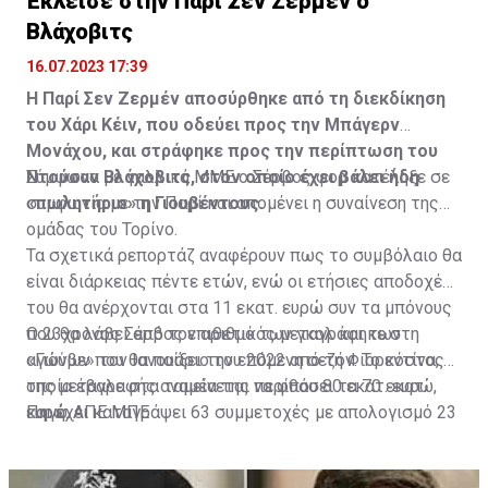
Έκλεισε στην Παρί Σεν Ζερμέν ο
Βλάχοβιτς
16.07.2023 17:39
Η Παρί Σεν Ζερμέν αποσύρθηκε από τη διεκδίκηση
του Χάρι Κέιν, που οδεύει προς την Μπάγερν
Μονάχου, και στράφηκε προς την περίπτωση του
Ντούσαν Βλάχοβιτς, στον οποίο έχει βάλει ήδη
Σύμφωνα με γαλλικά ΜΜΕ ο Σέρβος φορ κατέληξε σε
«πωλητήριο» η Γιουβέντους.
συμφωνία με την Παρί και απομένει η συναίνεση της
ομάδας του Τορίνο.
Τα σχετικά ρεπορτάζ αναφέρουν πως το συμβόλαιο θα
είναι διάρκειας πέντε ετών, ενώ οι ετήσιες αποδοχές
του θα ανέρχονται στα 11 εκατ. ευρώ συν τα μπόνους
που θα λάβει από τον αριθμό των γκολ και των
Ο 23χρονος Σέρβος επιθετικός μεταγράφηκε στη
αγώνων που θα παίξει την επόμενη σεζόν. Το κόστος
«Γιούβε» τον Ιανουάριο του 2022 από τη Φιορεντίνα, η
της μεταγραφής αναμένεται να φθάσει τα 70 εκατ.
οποία έβαλε στα ταμεία της περίπου 80 εκατ. ευρώ,
ευρώ.
και έχει καταγράψει 63 συμμετοχές με απολογισμό 23
Πηγή: ΑΠΕ ΜΠΕ
γκολ και έξι ασίστ.