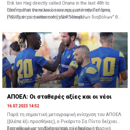
Erik ten Hag directly called Onana in the last 48h to
confirm that there are no issues, just matter of time.
Όλα πρέπει να τελειώσουν πριν από την Τετάρτη
Patience.
(19/7), όταν η αποστολή των "κόκκινων διαβόλων" θα
pic.twitter.com/y5hR51mqlU
— Fabrizio Romano (@FabrizioRomano)
αναχωρήσει για περιοδεία στις ΗΠΑ.
July 16, 2023
ΑΠΟΕΛ: Οι σταθερές αξίες και οι νέοι
16.07.2023 14:52
Παρά τη σημαντική μεταγραφική ενίσχυση του ΑΠΟΕΛ
(βλέπε έξι προσθήκες), ο Ρικάρντο Σα Πίντο δείχνει
διατεθειμένος να διατηρήσει τον περσινό βασικό
Στο φιλικό με τη Δόξα οι παλιοί έδειξαν ότι