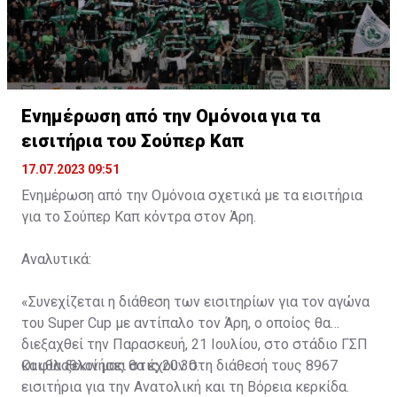
Ενημέρωση από την Ομόνοια για τα
εισιτήρια του Σούπερ Καπ
17.07.2023 09:51
Ενημέρωση από την Ομόνοια σχετικά με τα εισιτήρια
για το Σούπερ Καπ κόντρα στον Άρη.
Αναλυτικά:
«Συνεχίζεται η διάθεση των εισιτηρίων για τον αγώνα
του Super Cup με αντίπαλο τον Άρη, ο οποίος θα
διεξαχθεί την Παρασκευή, 21 Ιουλίου, στο στάδιο ΓΣΠ
και θα ξεκινήσει στις 20:30.
Οι φίλαθλοί μας θα έχουν στη διάθεσή τους 8967
εισιτήρια για την Ανατολική και τη Βόρεια κερκίδα.