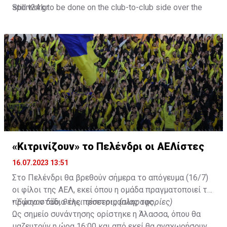
Still work to be done on the club-to-club side over the
sport24.gr
next 24-48 hours.
Not a done deal yet, but Mahrez is keen on the move and
Al-Ahli hope to move fast.🇸🇦
pic.twitter.com/Z0SmniQXIP
— Ben Jacobs (@JacobsBen)
July 15, 2023
«Κιτρινίζουν» το Πελένδρι οι ΑΕΛίστες
16.07.2023 13:51
Στο Πελένδρι θα βρεθούν σήμερα το απόγευμα (16/7)
οι φίλοι της ΑΕΛ, εκεί όπου η ομάδα πραγματοποιεί το
πρώτο στάδιο της προετοιμασίας της.
•
Έφυγαν δύο, θέλει τέσσερις (πληροφορίες)
Ως σημείο συνάντησης ορίστηκε η Άλασσα, όπου θα
μαζευτούν η ώρα 16:00 και από εκεί θα αναχωρήσουν