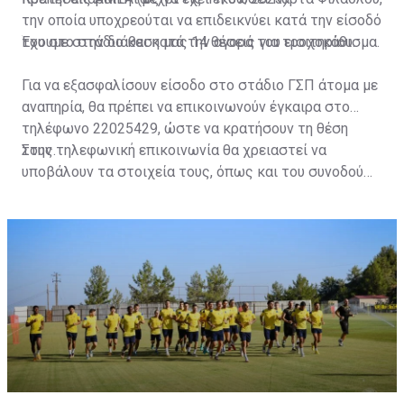
την οποία υποχρεούται να επιδεικνύει κατά την είσοδό
του στο στάδιο και κατά την αγορά του εισιτηρίου.
Έχουμε στην διάθεση μας 14 θέσεις για τροχοκάθισμα.
Για να εξασφαλίσουν είσοδο στο στάδιο ΓΣΠ άτομα με
αναπηρία, θα πρέπει να επικοινωνούν έγκαιρα στο
τηλέφωνο 22025429, ώστε να κρατήσουν τη θέση
τους.
Στην τηλεφωνική επικοινωνία θα χρειαστεί να
υποβάλουν τα στοιχεία τους, όπως και του συνοδού
τους. Τα στοιχεία που χρειάζονται είναι:
ονοματεπώνυμο, αριθμός πινακίδας αυτοκινήτου,
κάρτα ΑμεΑ και αριθμός κάρτας φιλάθλου του
συνοδού.»