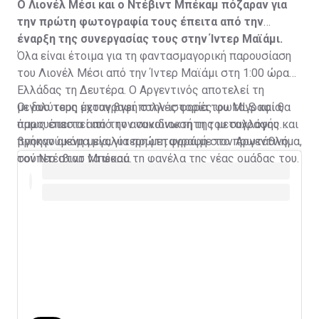
Ο Λιονέλ Μέσι και ο Ντέβιντ Μπέκαμ πόζαραν για
την πρώτη φωτογραφία τους έπειτα από την
έναρξη της συνεργασίας τους στην Ίντερ Μαϊάμι.
Όλα είναι έτοιμα για τη φαντασμαγορική παρουσίαση
του Λιονέλ Μέσι από την Ίντερ Μαϊάμι στη 1:00 ώρα
Ελλάδας τη Δευτέρα. Ο Αργεντινός αποτελεί τη
μεγαλύτερη μεταγραφή στην ιστορία του MLS και θα
Οι δυο τους έχουν βγει πολλές φορές φωτογραφία,
παρουσιαστεί από τον συνιδιοκτήτη του συλλόγου και
όμως έπειτα από την ανακοίνωση της μεταγραφής
προηγούμενη μεγαλύτερη μεταγραφή στο πρωτάθλημα,
βγήκαν ακόμα μία, για πρώτη φορά με τον Αργεντινό
τον Ντέιβιντ Μπέκαμ.
σούπερ σταρ να φορά τη φανέλα της νέας ομάδας του.