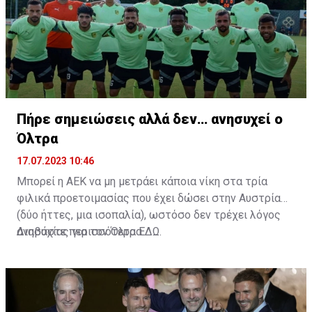
Πήρε σημειώσεις αλλά δεν… ανησυχεί ο
Όλτρα
17.07.2023 10:46
Μπορεί η ΑΕΚ να μη μετράει κάποια νίκη στα τρία
φιλικά προετοιμασίας που έχει δώσει στην Αυστρία
(δύο ήττες, μια ισοπαλία), ωστόσο δεν τρέχει λόγος
ανησυχίας για τον Όλτρα.
Διαβάστε περισσότερα
ΕΔΩ
.