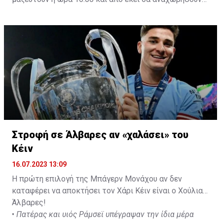
με προορισμό το κοινοτικό γήπεδο Πελενδρίου, για να
δώοσυν το παρών τους στην απογευματινή προπόνηση
της ομάδας.
Στροφή σε Άλβαρες αν «χαλάσει» του
Κέιν
16.07.2023 13:09
Η πρώτη επιλογή της Μπάγερν Μονάχου αν δεν
καταφέρει να αποκτήσει τον Χάρι Κέιν είναι ο Χούλιαν
Άλβαρες!
•
Πατέρας και υιός Ράμσεϊ υπέγραψαν την ίδια μέρα