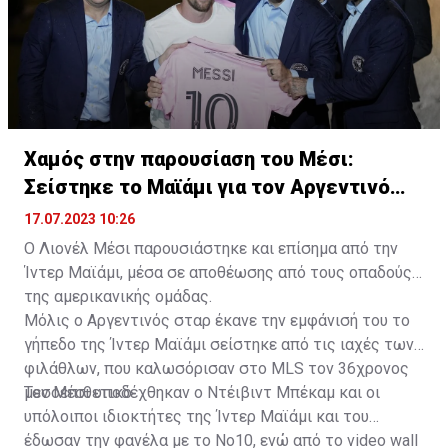
Χαμός στην παρουσίαση του Μέσι:
Σείστηκε το Μαϊάμι για τον Αργεντινό
σταρ
17.07.2023 10:26
Ο Λιονέλ Μέσι παρουσιάστηκε και επίσημα από την
Ίντερ Μαϊάμι, μέσα σε αποθέωσης από τους οπαδούς
της αμερικανικής ομάδας.
Μόλις ο Αργεντινός σταρ έκανε την εμφάνισή του το
γήπεδο της Ίντερ Μαϊάμι σείστηκε από τις ιαχές των
φιλάθλων, που καλωσόρισαν στο MLS τον 36χρονος
μεσοεπιθετικό.
Τον Μέσι υποδέχθηκαν ο Ντέιβιντ Μπέκαμ και οι
υπόλοιποι ιδιοκτήτες της Ίντερ Μαϊάμι και του
έδωσαν την φανέλα με το Νο10, ενώ από το video wall