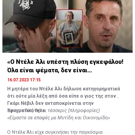
«Ο Ντέλε Άλι υπέστη πλύση εγκεφάλου!
Όλα είναι ψέματα, δεν είναι
υιοθετημένος»
16.07.2023 17:15
Η μητέρα του Ντέλε Άλι δήλωσε κατηγορηματικά
ότι ούτε μία λέξη από όσα είπε ο γιος της στον
Γκάρι Νέβιλ δεν ανταποκρίνεται στην
πραγματικότητα.
Έφυγαν δύο, θέλει τέσσερις (πληροφορίες)
«Είμαστε σε επαφές με Μυτίδη και Οικονομίδη»
Ο Ντέλε Άλι είχε συγκινήσει την παγκόσμια