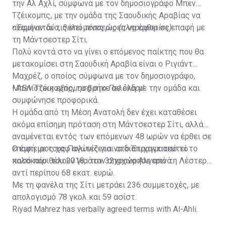
την Αλ Αχλί, σύμφωνα με τον δημοσιογράφο Μπεν
Τζέικομπς, με την ομάδα της Σαουδικής Αραβίας να
αναμένεται τις επόμενες ώρες να έρθει σε επαφή με
•
Έφυγαν δύο, θέλει τέσσερις (πληροφορίες)
τη Μάντσεστερ Σίτι.
Πολύ κοντά στο να γίνει ο επόμενος παίκτης που θα
μετακομίσει στη Σαουδική Αραβία είναι ο Ριγιάντ
Μαχρέζ, ο οποίος σύμφωνα με τον δημοσιογράφο,
Μπεν Τζέικομπς, τα βρήκε σε όλα με την ομάδα και
•
ΑΕΛίστικη εξόρμηση στο Πελένδρι!
συμφώνησε προφορικά.
Η ομάδα από τη Μέση Ανατολή δεν έχει καταθέσει
ακόμα επίσημη πρόταση στη Μάντσεστερ Σίτι, αλλά
αναμένεται εντός των επόμενων 48 ωρών να έρθει σε
επαφή με τους Πολίτες για να διαπραγματευτεί το
Ο έμπειρος χαφ αγωνίζεται στο Έτιχαντ από το
ποσό που θέλουν για τον 32χρονο Αλγερινό.
καλοκαίρι του 2018, όταν αποχώρησε από τη Λέστερ
αντί περίπου 68 εκατ. ευρώ.
Με τη φανέλα της Σίτι μετράει 236 συμμετοχές, με
απολογισμό 78 γκολ και 59 ασίστ.
Riyad Mahrez has verbally agreed terms with Al-Ahli.