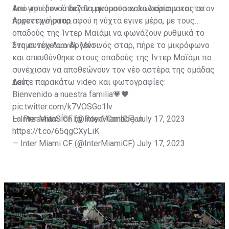
του γηπέδου έπαιζαν μηνύματα καλωσορίσματος στον
Από το... μενού δεν θα μπορούσαν να λείπουν και τα
Αργεντινό σταρ.
πυροτεχνήματα αφού η νύχτα έγινε μέρα, με τους
οπαδούς της Ίντερ Μαϊάμι να φωνάζουν ρυθμικά το
όνομα του Λιονέλ Μέσι.
Στη συνέχεια ο Αργεντινός σταρ, πήρε το μικρόφωνο
και απευθύνθηκε στους οπαδούς της Ίντερ Μαϊάμι που
συνέχισαν να αποθεώνουν τον νέο αστέρα της ομάδας
τους.
Δείτε παρακάτω video και φωτογραφίες:
Bienvenido a nuestra familia💗🖤
pic.twitter.com/k7VOSGo1lv
— Inter Miami CF (@InterMiamiCF)
La PresentaSÍon by Royal Caribbean
July 17, 2023
https://t.co/65qgCXyLiK
— Inter Miami CF (@InterMiamiCF)
July 17, 2023