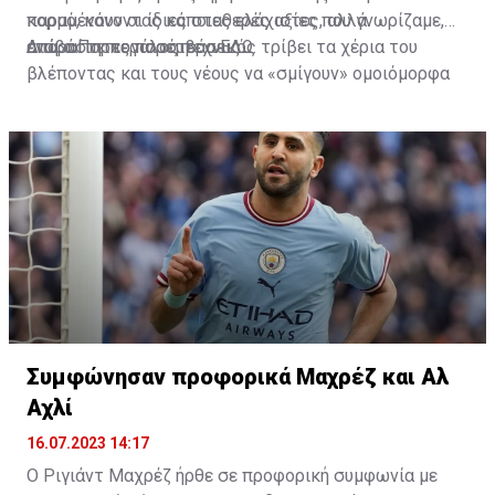
κορμό, κάνοντας κάποιες ελάχιστες, αλλά
παραμένουν οι ίδιες σταθερές αξίες που γνωρίζαμε,
απαραίτητες παρεμβάσεις.
ενώ ο Πορτογάλος τεχνικός τρίβει τα χέρια του
Διαβάστε περισσότερα
ΕΔΩ
.
βλέποντας και τους νέους να «σμίγουν» ομοιόμορφα
στο γήπεδο με το περσινό ρόστερ.
Συμφώνησαν προφορικά Μαχρέζ και Αλ
Αχλί
16.07.2023 14:17
Ο Ριγιάντ Μαχρέζ ήρθε σε προφορική συμφωνία με