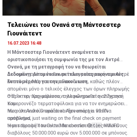
Τελειώνει του Ονανά στη Μάντσεστερ
Γιουνάιτεντ
16.07.2023 16:48
Η Μάντσεστερ Γιουνάιτεντ αναμένεται να
οριστικοποιήσει τη συμφωνία της με τον Αντρέ
Ονανά, με τη μεταγραφή του να θεωρείται
δεδομένη. Απομένουν οι τελευταίες οικονομικές
Δεδομένη πρέπει να θεωρείται η μεταγραφή του Αντρέ
λεπτομέρειες για την ανακοίνωση.
Ονανά στη Μάντσεστερ Γιουνάιτεντ, καθώς πλέον
απομένει μόνο ο τελικός έλεγχος των όρων πληρωμής
στη Ίντερ, προκειμένου να ολοκληρωθεί η απόκτησή
Ο Έρικ τεν Χαχ μάλιστα, τηλεφώνησε στον 27χρονο
του.
Καμερουνέζο τερματοφύλακα για να τον ενημερώσει
πως όλα κυλούν ομάδα και δεν υπάρχει κανένα
More on André Onana deal. Agreement is 99.9%
πρόβλημα.
completed, just waiting on the final check on payment
terms then he’ll travel to Manchester. 🔴🇨🇲
Η μεταγραφή του Ονανά θα κοστίσει στους κόκκινους
#MUFC
διαβόλους 50.000.000 ευρώ συν 5.000.000 σε μπόνους.