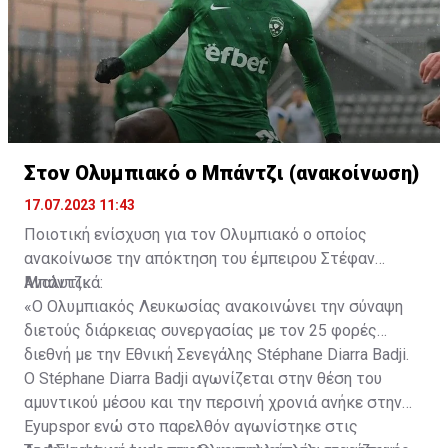
Στον Ολυμπιακό ο Μπάντζι (ανακοίνωση)
17.07.2023 11:43
Ποιοτική ενίσχυση για τον Ολυμπιακό ο οποίος
ανακοίνωσε την απόκτηση του έμπειρου Στέφαν
Μπάντζι.
Αναλυτικά:
«Ο Ολυμπιακός Λευκωσίας ανακοινώνει την σύναψη
διετούς διάρκειας συνεργασίας με τον 25 φορές
διεθνή με την Εθνική Σενεγάλης Stéphane Diarra Badji.
Ο Stéphane Diarra Badji αγωνίζεται στην θέση του
αμυντικού μέσου και την περσινή χρονιά ανήκε στην
Eyupspor ενώ στο παρελθόν αγωνίστηκε στις