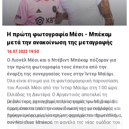
Η πρώτη φωτογραφία Μέσι - Μπέκαμ
μετά την ανακοίνωση της μεταγραφής
16.07.2023 19:50
Ο Λιονέλ Μέσι και ο Ντέβιντ Μπέκαμ πόζαραν για
την πρώτη φωτογραφία τους έπειτα από την
έναρξη της συνεργασίας τους στην Ίντερ Μαϊάμι.
Όλα είναι έτοιμα για τη φαντασμαγορική παρουσίαση
του Λιονέλ Μέσι από την Ίντερ Μαϊάμι στη 1:00 ώρα
Ελλάδας τη Δευτέρα. Ο Αργεντινός αποτελεί τη
μεγαλύτερη μεταγραφή στην ιστορία του MLS και θα
Οι δυο τους έχουν βγει πολλές φορές φωτογραφία,
παρουσιαστεί από τον συνιδιοκτήτη του συλλόγου και
όμως έπειτα από την ανακοίνωση της μεταγραφής
προηγούμενη μεγαλύτερη μεταγραφή στο πρωτάθλημα,
βγήκαν ακόμα μία, για πρώτη φορά με τον Αργεντινό
τον Ντέιβιντ Μπέκαμ.
σούπερ σταρ να φορά τη φανέλα της νέας ομάδας του.