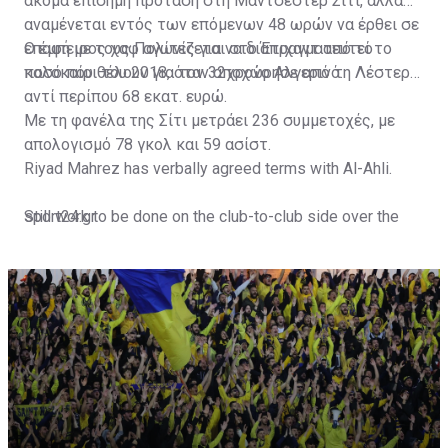
ακόμα επίσημη πρόταση στη Μάντσεστερ Σίτι, αλλά
αναμένεται εντός των επόμενων 48 ωρών να έρθει σε
επαφή με τους Πολίτες για να διαπραγματευτεί το
Ο έμπειρος χαφ αγωνίζεται στο Έτιχαντ από το
ποσό που θέλουν για τον 32χρονο Αλγερινό.
καλοκαίρι του 2018, όταν αποχώρησε από τη Λέστερ
αντί περίπου 68 εκατ. ευρώ.
Με τη φανέλα της Σίτι μετράει 236 συμμετοχές, με
απολογισμό 78 γκολ και 59 ασίστ.
Riyad Mahrez has verbally agreed terms with Al-Ahli.
Still work to be done on the club-to-club side over the
sport24.gr
next 24-48 hours.
Not a done deal yet, but Mahrez is keen on the move and
Al-Ahli hope to move fast.🇸🇦
pic.twitter.com/Z0SmniQXIP
— Ben Jacobs (@JacobsBen)
July 15, 2023