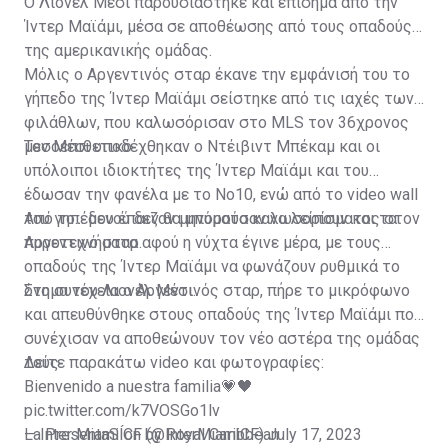
Ο Λιονέλ Μέσι παρουσιάστηκε και επίσημα από την
Ίντερ Μαϊάμι, μέσα σε αποθέωσης από τους οπαδούς
της αμερικανικής ομάδας.
Μόλις ο Αργεντινός σταρ έκανε την εμφάνισή του το
γήπεδο της Ίντερ Μαϊάμι σείστηκε από τις ιαχές των
φιλάθλων, που καλωσόρισαν στο MLS τον 36χρονος
μεσοεπιθετικό.
Τον Μέσι υποδέχθηκαν ο Ντέιβιντ Μπέκαμ και οι
υπόλοιποι ιδιοκτήτες της Ίντερ Μαϊάμι και του
έδωσαν την φανέλα με το Νο10, ενώ από το video wall
του γηπέδου έπαιζαν μηνύματα καλωσορίσματος στον
Από το... μενού δεν θα μπορούσαν να λείπουν και τα
Αργεντινό σταρ.
πυροτεχνήματα αφού η νύχτα έγινε μέρα, με τους
οπαδούς της Ίντερ Μαϊάμι να φωνάζουν ρυθμικά το
όνομα του Λιονέλ Μέσι.
Στη συνέχεια ο Αργεντινός σταρ, πήρε το μικρόφωνο
και απευθύνθηκε στους οπαδούς της Ίντερ Μαϊάμι που
συνέχισαν να αποθεώνουν τον νέο αστέρα της ομάδας
τους.
Δείτε παρακάτω video και φωτογραφίες:
Bienvenido a nuestra familia💗🖤
pic.twitter.com/k7VOSGo1lv
— Inter Miami CF (@InterMiamiCF)
La PresentaSÍon by Royal Caribbean
July 17, 2023