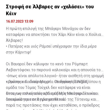
Στροφή σε Άλβαρες αν «χαλάσει» του
Κέιν
16.07.2023 13:09
Η πρώτη επιλογή της Μπάγερν Μονάχου αν δεν
καταφέρει να αποκτήσει τον Χάρι Κέιν είναι ο Χούλιαν
Άλβαρες!
•
Πατέρας και υιός Ράμσεϊ υπέγραψαν την ίδια μέρα
στην Κάρντιφ!
Οι Βαυαροί δεν κάλυψαν το κενό του Ρόμπερτ
Λεβαντόφσκι το περσινό καλοκαίρι και η απουσία του
-όπως είναι απόλυτα λογικό- ήταν αισθητή στη γραμμή
κρούσης και ιδιαίτερα στο Champions League, όπου η
•
Ομόνοια: Γιούσεφ Μεχρί... σε δράση! (ΒΙΝΤΕΟ)
ομάδα του Τόμας Τούχελ δεν κατάφερε να είναι
ανταγωνιστική απέναντι στη Μάντσεστερ Σίτι και
Έτσι, τις τελευταίες εβδομάδες η Μπάγερν κινείται
αποκλείστηκε στα προημιτελικά.
δυναμικά για τον Άγγλο επιθετικό της Τότεναμ και
παρά τις προτάσεις που έχει καταθέσει, ο πρόεδρος