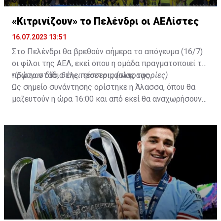
«Κιτρινίζουν» το Πελένδρι οι ΑΕΛίστες
16.07.2023 13:51
Στο Πελένδρι θα βρεθούν σήμερα το απόγευμα (16/7)
οι φίλοι της ΑΕΛ, εκεί όπου η ομάδα πραγματοποιεί το
πρώτο στάδιο της προετοιμασίας της.
•
Έφυγαν δύο, θέλει τέσσερις (πληροφορίες)
Ως σημείο συνάντησης ορίστηκε η Άλασσα, όπου θα
μαζευτούν η ώρα 16:00 και από εκεί θα αναχωρήσουν
με προορισμό το κοινοτικό γήπεδο Πελενδρίου, για να
δώοσυν το παρών τους στην απογευματινή προπόνηση
της ομάδας.