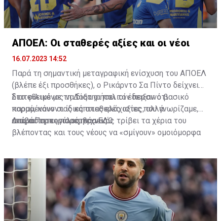
ΑΠΟΕΛ: Οι σταθερές αξίες και οι νέοι
16.07.2023 14:52
Παρά τη σημαντική μεταγραφική ενίσχυση του ΑΠΟΕΛ
(βλέπε έξι προσθήκες), ο Ρικάρντο Σα Πίντο δείχνει
διατεθειμένος να διατηρήσει τον περσινό βασικό
Στο φιλικό με τη Δόξα οι παλιοί έδειξαν ότι
κορμό, κάνοντας κάποιες ελάχιστες, αλλά
παραμένουν οι ίδιες σταθερές αξίες που γνωρίζαμε,
απαραίτητες παρεμβάσεις.
ενώ ο Πορτογάλος τεχνικός τρίβει τα χέρια του
Διαβάστε περισσότερα
ΕΔΩ
.
βλέποντας και τους νέους να «σμίγουν» ομοιόμορφα
στο γήπεδο με το περσινό ρόστερ.