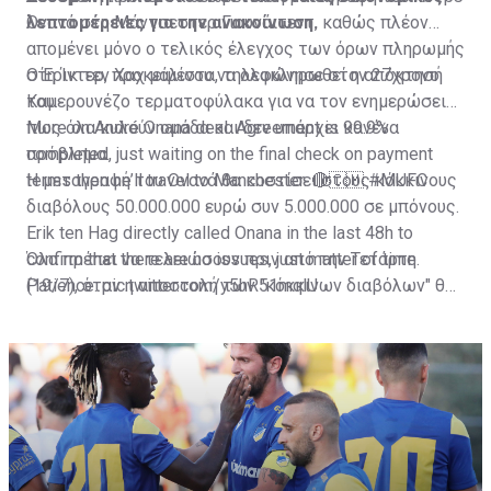
λεπτομέρειες για την ανακοίνωση.
Ονανά στη Μάντσεστερ Γιουνάιτεντ, καθώς πλέον
απομένει μόνο ο τελικός έλεγχος των όρων πληρωμής
στη Ίντερ, προκειμένου να ολοκληρωθεί η απόκτησή
Ο Έρικ τεν Χαχ μάλιστα, τηλεφώνησε στον 27χρονο
του.
Καμερουνέζο τερματοφύλακα για να τον ενημερώσει
πως όλα κυλούν ομάδα και δεν υπάρχει κανένα
More on André Onana deal. Agreement is 99.9%
πρόβλημα.
completed, just waiting on the final check on payment
terms then he’ll travel to Manchester. 🔴🇨🇲
Η μεταγραφή του Ονανά θα κοστίσει στους κόκκινους
#MUFC
διαβόλους 50.000.000 ευρώ συν 5.000.000 σε μπόνους.
Erik ten Hag directly called Onana in the last 48h to
confirm that there are no issues, just matter of time.
Όλα πρέπει να τελειώσουν πριν από την Τετάρτη
Patience.
(19/7), όταν η αποστολή των "κόκκινων διαβόλων" θα
pic.twitter.com/y5hR51mqlU
— Fabrizio Romano (@FabrizioRomano)
αναχωρήσει για περιοδεία στις ΗΠΑ.
July 16, 2023