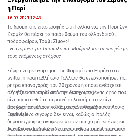
η Παρί
16.07.2023 12:43
Το δρόμο της επιστροφής στη Γαλλία για την Παρί Σεν
Ζερμέν θα πάρει το παιδί-θαύμα του ολλανδικού
ποδοσφαίρου, Τσάβι Σίμονς!
•
Η αναμονή για Τσιμπόλα και Μούριελ και οι επαφές με
τους επόμενους στόχους
Σύμφωνα με ανάρτηση του Φαμπρίτσιο Ρομάνο στο
twitter, η πρωταθλήτρια Γαλλίας θα ενεργοποιήσει τη
ρήτρα επαναγοράς του 20χρονου η οποία ανέρχεται
στα έξι εκατ. ευρώ από την Αϊντχόφεν, ένας όρος που
•
Χρησιμοποίησε 22 παίκτες ο Αυγουστή!
είχε προστεθεί το περσινό καλοκαίρι όταν είχε
αποχωρήσει από την Παρί ως ελεύθερος για την
Ωστόσο, το μέλλον του Σίμονς στην ομάδα του Λουίς
Eredivisie.
Ενρίκε μόνο σίγουρο δεν είναι, καθώς ο Ιταλός
δημοσιογράφος αναφέρει ότι αν αποχωρήσει ένας εκ
των Κίλιαν Εμπαπέ ή Νεϊμάρ o ταλαντούχος παίκτης
Αναμένονται εξελίξεις στην υπόθεση του 20χρονου, ο