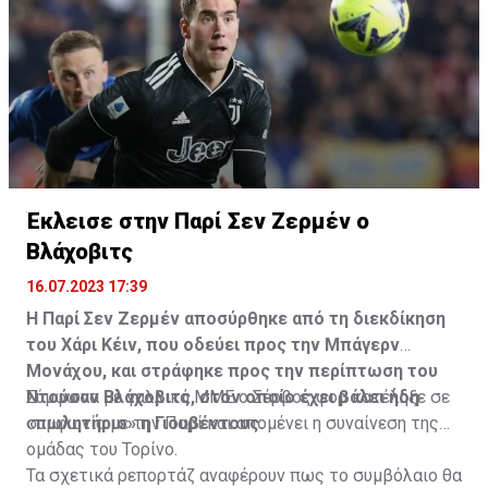
Η δημοσίευση κοινοποιήθηκε από το χρήστη サンフレッチェ広島 (@
Έκλεισε στην Παρί Σεν Ζερμέν ο
Βλάχοβιτς
16.07.2023 17:39
Η Παρί Σεν Ζερμέν αποσύρθηκε από τη διεκδίκηση
του Χάρι Κέιν, που οδεύει προς την Μπάγερν
Μονάχου, και στράφηκε προς την περίπτωση του
Ντούσαν Βλάχοβιτς, στον οποίο έχει βάλει ήδη
Σύμφωνα με γαλλικά ΜΜΕ ο Σέρβος φορ κατέληξε σε
«πωλητήριο» η Γιουβέντους.
συμφωνία με την Παρί και απομένει η συναίνεση της
ομάδας του Τορίνο.
Τα σχετικά ρεπορτάζ αναφέρουν πως το συμβόλαιο θα