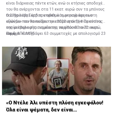
είναι διάρκειας πέντε ετών, ενώ οι ετήσιες αποδοχές
του θα ανέρχονται στα 11 εκατ. ευρώ συν τα μπόνους
που θα λάβει από τον αριθμό των γκολ και των
Ο 23χρονος Σέρβος επιθετικός μεταγράφηκε στη
αγώνων που θα παίξει την επόμενη σεζόν. Το κόστος
«Γιούβε» τον Ιανουάριο του 2022 από τη Φιορεντίνα, η
της μεταγραφής αναμένεται να φθάσει τα 70 εκατ.
οποία έβαλε στα ταμεία της περίπου 80 εκατ. ευρώ,
ευρώ.
και έχει καταγράψει 63 συμμετοχές με απολογισμό 23
Πηγή: ΑΠΕ ΜΠΕ
γκολ και έξι ασίστ.
«Ο Ντέλε Άλι υπέστη πλύση εγκεφάλου!
Όλα είναι ψέματα, δεν είναι