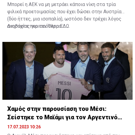
Μπορεί η ΑΕΚ να μη μετράει κάποια νίκη στα τρία
φιλικά προετοιμασίας που έχει δώσει στην Αυστρία
(δύο ήττες, μια ισοπαλία), ωστόσο δεν τρέχει λόγος
ανησυχίας για τον Όλτρα.
Διαβάστε περισσότερα
ΕΔΩ
.
Χαμός στην παρουσίαση του Μέσι:
Σείστηκε το Μαϊάμι για τον Αργεντινό
σταρ
17.07.2023 10:26