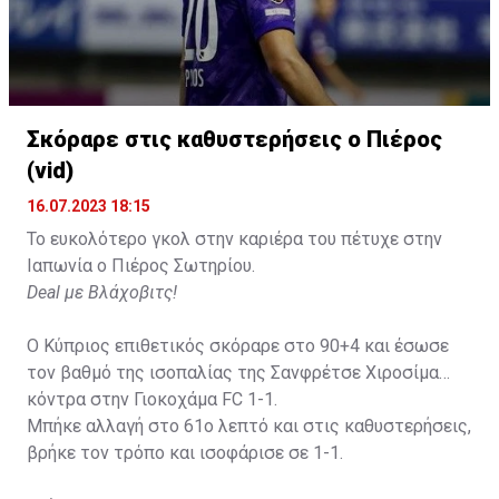
Σκόραρε στις καθυστερήσεις ο Πιέρος
Η δημοσίευση κοινοποιήθηκε από το χρήστη David Beckham (
(vid)
16.07.2023 18:15
Το ευκολότερο γκολ στην καριέρα του πέτυχε στην
Ιαπωνία ο Πιέρος Σωτηρίου.
Deal με Βλάχοβιτς!
Ο Κύπριος επιθετικός σκόραρε στο 90+4 και έσωσε
τον βαθμό της ισοπαλίας της Σανφρέτσε Χιροσίμα
κόντρα στην Γιοκοχάμα FC 1-1.
Μπήκε αλλαγή στο 61ο λεπτό και στις καθυστερήσεις,
βρήκε τον τρόπο και ισοφάρισε σε 1-1.