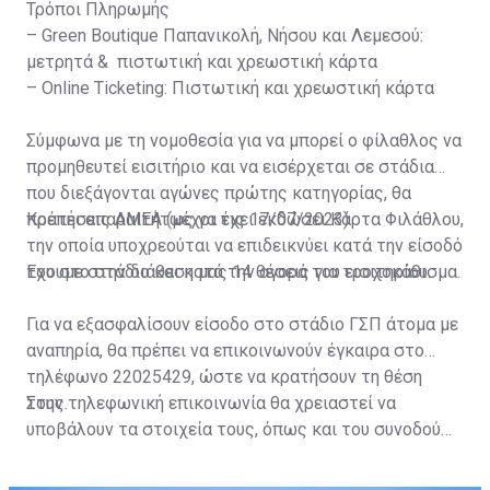
Τρόποι Πληρωμής
– Green Boutique Παπανικολή, Νήσου και Λεμεσού:
μετρητά & πιστωτική και χρεωστική κάρτα
– Online Ticketing: Πιστωτική και χρεωστική κάρτα
Σύμφωνα με τη νομοθεσία για να μπορεί ο φίλαθλος να
προμηθευτεί εισιτήριο και να εισέρχεται σε στάδια
που διεξάγονται αγώνες πρώτης κατηγορίας, θα
πρέπει απαραιτήτως να έχει εκδώσει Κάρτα Φιλάθλου,
Κρατήσεις ΑΜΕΑ (μέχρι τις 17/07/2023)
την οποία υποχρεούται να επιδεικνύει κατά την είσοδό
του στο στάδιο και κατά την αγορά του εισιτηρίου.
Έχουμε στην διάθεση μας 14 θέσεις για τροχοκάθισμα.
Για να εξασφαλίσουν είσοδο στο στάδιο ΓΣΠ άτομα με
αναπηρία, θα πρέπει να επικοινωνούν έγκαιρα στο
τηλέφωνο 22025429, ώστε να κρατήσουν τη θέση
τους.
Στην τηλεφωνική επικοινωνία θα χρειαστεί να
υποβάλουν τα στοιχεία τους, όπως και του συνοδού
τους. Τα στοιχεία που χρειάζονται είναι:
ονοματεπώνυμο, αριθμός πινακίδας αυτοκινήτου,