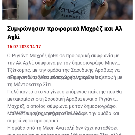
Συμφώνησαν προφορικά Μαχρέζ και Αλ
Αχλί
16.07.2023 14:17
Ο Ριγιάντ Μαχρέζ ήρθε σε προφορική συμφωνία με
την Αλ Αχλί, σύμφωνα με τον δημοσιογράφο Μπεν
Τζέικομπς, με την ομάδα της Σαουδικής Αραβίας να
αναμένεται τις επόμενες ώρες να έρθει σε επαφή με
•
Έφυγαν δύο, θέλει τέσσερις (πληροφορίες)
τη Μάντσεστερ Σίτι.
Πολύ κοντά στο να γίνει ο επόμενος παίκτης που θα
μετακομίσει στη Σαουδική Αραβία είναι ο Ριγιάντ
Μαχρέζ, ο οποίος σύμφωνα με τον δημοσιογράφο,
Μπεν Τζέικομπς, τα βρήκε σε όλα με την ομάδα και
•
ΑΕΛίστικη εξόρμηση στο Πελένδρι!
συμφώνησε προφορικά.
Η ομάδα από τη Μέση Ανατολή δεν έχει καταθέσει