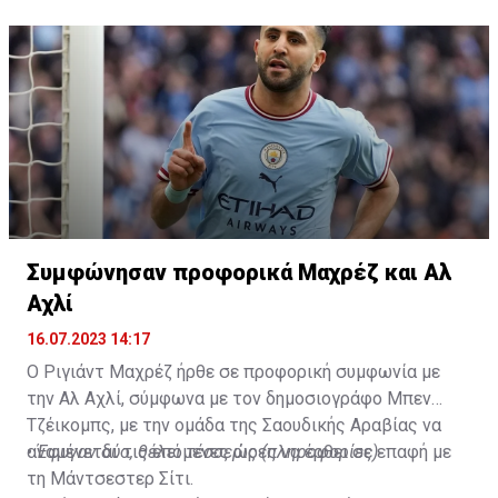
Συμφώνησαν προφορικά Μαχρέζ και Αλ
Αχλί
16.07.2023 14:17
Ο Ριγιάντ Μαχρέζ ήρθε σε προφορική συμφωνία με
την Αλ Αχλί, σύμφωνα με τον δημοσιογράφο Μπεν
Τζέικομπς, με την ομάδα της Σαουδικής Αραβίας να
αναμένεται τις επόμενες ώρες να έρθει σε επαφή με
•
Έφυγαν δύο, θέλει τέσσερις (πληροφορίες)
τη Μάντσεστερ Σίτι.