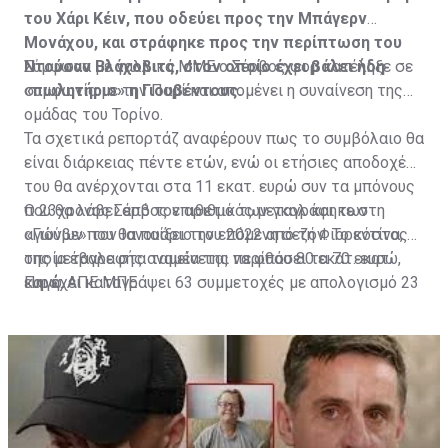
του Χάρι Κέιν, που οδεύει προς την Μπάγερν
Μονάχου, και στράφηκε προς την περίπτωση του
Ντούσαν Βλάχοβιτς, στον οποίο έχει βάλει ήδη
Σύμφωνα με γαλλικά ΜΜΕ ο Σέρβος φορ κατέληξε σε
«πωλητήριο» η Γιουβέντους.
συμφωνία με την Παρί και απομένει η συναίνεση της
ομάδας του Τορίνο.
Τα σχετικά ρεπορτάζ αναφέρουν πως το συμβόλαιο θα
είναι διάρκειας πέντε ετών, ενώ οι ετήσιες αποδοχές
του θα ανέρχονται στα 11 εκατ. ευρώ συν τα μπόνους
που θα λάβει από τον αριθμό των γκολ και των
Ο 23χρονος Σέρβος επιθετικός μεταγράφηκε στη
αγώνων που θα παίξει την επόμενη σεζόν. Το κόστος
«Γιούβε» τον Ιανουάριο του 2022 από τη Φιορεντίνα, η
της μεταγραφής αναμένεται να φθάσει τα 70 εκατ.
οποία έβαλε στα ταμεία της περίπου 80 εκατ. ευρώ,
ευρώ.
και έχει καταγράψει 63 συμμετοχές με απολογισμό 23
Πηγή: ΑΠΕ ΜΠΕ
γκολ και έξι ασίστ.