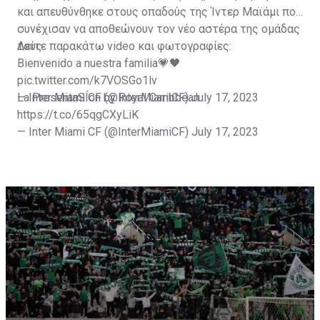
και απευθύνθηκε στους οπαδούς της Ίντερ Μαϊάμι που
συνέχισαν να αποθεώνουν τον νέο αστέρα της ομάδας
τους.
Δείτε παρακάτω video και φωτογραφίες:
Bienvenido a nuestra familia💗🖤
pic.twitter.com/k7VOSGo1lv
— Inter Miami CF (@InterMiamiCF)
La PresentaSÍon by Royal Caribbean
July 17, 2023
https://t.co/65qgCXyLiK
— Inter Miami CF (@InterMiamiCF)
July 17, 2023