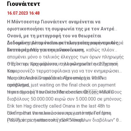
Γιουνάιτεντ
16.07.2023 16:48
Η Μάντσεστερ Γιουνάιτεντ αναμένεται να
οριστικοποιήσει τη συμφωνία της με τον Αντρέ
Ονανά, με τη μεταγραφή του να θεωρείται
δεδομένη. Απομένουν οι τελευταίες οικονομικές
Δεδομένη πρέπει να θεωρείται η μεταγραφή του Αντρέ
λεπτομέρειες για την ανακοίνωση.
Ονανά στη Μάντσεστερ Γιουνάιτεντ, καθώς πλέον
απομένει μόνο ο τελικός έλεγχος των όρων πληρωμής
στη Ίντερ, προκειμένου να ολοκληρωθεί η απόκτησή
Ο Έρικ τεν Χαχ μάλιστα, τηλεφώνησε στον 27χρονο
του.
Καμερουνέζο τερματοφύλακα για να τον ενημερώσει
πως όλα κυλούν ομάδα και δεν υπάρχει κανένα
More on André Onana deal. Agreement is 99.9%
πρόβλημα.
completed, just waiting on the final check on payment
terms then he’ll travel to Manchester. 🔴🇨🇲
Η μεταγραφή του Ονανά θα κοστίσει στους κόκκινους
#MUFC
διαβόλους 50.000.000 ευρώ συν 5.000.000 σε μπόνους.
Erik ten Hag directly called Onana in the last 48h to
confirm that there are no issues, just matter of time.
Όλα πρέπει να τελειώσουν πριν από την Τετάρτη
Patience.
(19/7), όταν η αποστολή των "κόκκινων διαβόλων" θα
pic.twitter.com/y5hR51mqlU
— Fabrizio Romano (@FabrizioRomano)
αναχωρήσει για περιοδεία στις ΗΠΑ.
July 16, 2023