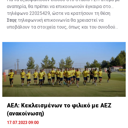
αναπηρία, θα πρέπει να επικοινωνούν έγκαιρα στο
τηλέφωνο 22025429, ώστε να κρατήσουν τη θέση
τους.
Στην τηλεφωνική επικοινωνία θα χρειαστεί να
υποβάλουν τα στοιχεία τους, όπως και του συνοδού
τους. Τα στοιχεία που χρειάζονται είναι:
ονοματεπώνυμο, αριθμός πινακίδας αυτοκινήτου,
κάρτα ΑμεΑ και αριθμός κάρτας φιλάθλου του
συνοδού.»
ΑΕΛ: Κεκλεισμένων το φιλικό με ΑΕΖ
(ανακοίνωση)
17.07.2023 09:00