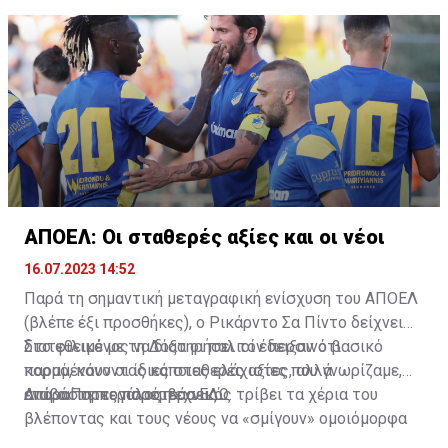
ΑΠΟΕΛ: Οι σταθερές αξίες και οι νέοι
16.07.2023 14:52
Παρά τη σημαντική μεταγραφική ενίσχυση του ΑΠΟΕΛ
(βλέπε έξι προσθήκες), ο Ρικάρντο Σα Πίντο δείχνει
διατεθειμένος να διατηρήσει τον περσινό βασικό
Στο φιλικό με τη Δόξα οι παλιοί έδειξαν ότι
κορμό, κάνοντας κάποιες ελάχιστες, αλλά
παραμένουν οι ίδιες σταθερές αξίες που γνωρίζαμε,
απαραίτητες παρεμβάσεις.
ενώ ο Πορτογάλος τεχνικός τρίβει τα χέρια του
Διαβάστε περισσότερα
ΕΔΩ
.
βλέποντας και τους νέους να «σμίγουν» ομοιόμορφα
στο γήπεδο με το περσινό ρόστερ.