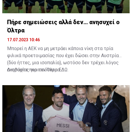
Πήρε σημειώσεις αλλά δεν… ανησυχεί ο
Όλτρα
17.07.2023 10:46
Μπορεί η ΑΕΚ να μη μετράει κάποια νίκη στα τρία
φιλικά προετοιμασίας που έχει δώσει στην Αυστρία
(δύο ήττες, μια ισοπαλία), ωστόσο δεν τρέχει λόγος
ανησυχίας για τον Όλτρα.
Διαβάστε περισσότερα
ΕΔΩ
.