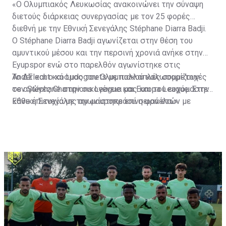
«Ο Ολυμπιακός Λευκωσίας ανακοινώνει την σύναψη
διετούς διάρκειας συνεργασίας με τον 25 φορές
διεθνή με την Εθνική Σενεγάλης Stéphane Diarra Badji.
Ο Stéphane Diarra Badji αγωνίζεται στην θέση του
αμυντικού μέσου και την περσινή χρονιά ανήκε στην
Eyupspor ενώ στο παρελθόν αγωνίστηκε στις
Anderlecht και Ludogorets με πολλαπλές συμμετοχές
Το ΔΣ και ο κόσμος του Ολυμπιακού καλωσορίζουν
σε αγώνες Champions League και Europa League. Στην
τον Stéphane στην οικογένεια μας και του ευχόμαστε
Εθνική Σενεγάλης αγωνίστηκε επί σειρά ετών με
κάθε επιτυχία με την μαυροπράσινη φανέλα.»
συμπαίκτες όπως οι: Sadio Mane, Idrissa Gueye,
Cheikhou Kouyate, Papiss Cisse. Χαρακτηρίζεται από
εξαιρετικά αθλητικά προσόντα, τάκλιν ακριβείας και
άριστη τοποθέτηση σε όλο τον χώρο του κέντρου.