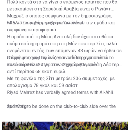
Πολύ κοντά στο να γίνει ο επόμενος παίκτης που θα
μετακομίσει στη Σαουδική Αραβία είναι ο Ριγιάντ
Μαχρέζ, ο οποίος σύμφωνα με τον δημοσιογράφο,
Μπεν Τζέικομπς, τα βρήκε σε όλα με την ομάδα και
•
ΑΕΛίστικη εξόρμηση στο Πελένδρι!
συμφώνησε προφορικά.
Η ομάδα από τη Μέση Ανατολή δεν έχει καταθέσει
ακόμα επίσημη πρόταση στη Μάντσεστερ Σίτι, αλλά
αναμένεται εντός των επόμενων 48 ωρών να έρθει σε
επαφή με τους Πολίτες για να διαπραγματευτεί το
Ο έμπειρος χαφ αγωνίζεται στο Έτιχαντ από το
ποσό που θέλουν για τον 32χρονο Αλγερινό.
καλοκαίρι του 2018, όταν αποχώρησε από τη Λέστερ
αντί περίπου 68 εκατ. ευρώ.
Με τη φανέλα της Σίτι μετράει 236 συμμετοχές, με
απολογισμό 78 γκολ και 59 ασίστ.
Riyad Mahrez has verbally agreed terms with Al-Ahli.
Still work to be done on the club-to-club side over the
sport24.gr
next 24-48 hours.
Not a done deal yet, but Mahrez is keen on the move and