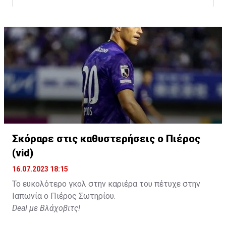
Σκόραρε στις καθυστερήσεις ο Πιέρος
Η δημοσίευση κοινοποιήθηκε από το χρήστη David Beckham (
(vid)
16.07.2023 18:15
Το ευκολότερο γκολ στην καριέρα του πέτυχε στην
Ιαπωνία ο Πιέρος Σωτηρίου.
Deal με Βλάχοβιτς!