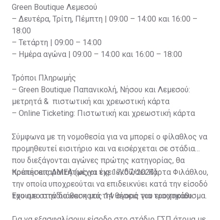
Green Boutique Λεμεσού
– Δευτέρα, Τρίτη, Πέμπτη | 09:00 – 14:00 και 16:00 –
18:00
– Τετάρτη | 09:00 – 14:00
– Ημέρα αγώνα | 09:00 – 14:00 και 16:00 – 18:00
Τρόποι Πληρωμής
– Green Boutique Παπανικολή, Νήσου και Λεμεσού:
μετρητά & πιστωτική και χρεωστική κάρτα
– Online Ticketing: Πιστωτική και χρεωστική κάρτα
Σύμφωνα με τη νομοθεσία για να μπορεί ο φίλαθλος να
προμηθευτεί εισιτήριο και να εισέρχεται σε στάδια
που διεξάγονται αγώνες πρώτης κατηγορίας, θα
πρέπει απαραιτήτως να έχει εκδώσει Κάρτα Φιλάθλου,
Κρατήσεις ΑΜΕΑ (μέχρι τις 17/07/2023)
την οποία υποχρεούται να επιδεικνύει κατά την είσοδό
του στο στάδιο και κατά την αγορά του εισιτηρίου.
Έχουμε στην διάθεση μας 14 θέσεις για τροχοκάθισμα.
Για να εξασφαλίσουν είσοδο στο στάδιο ΓΣΠ άτομα με