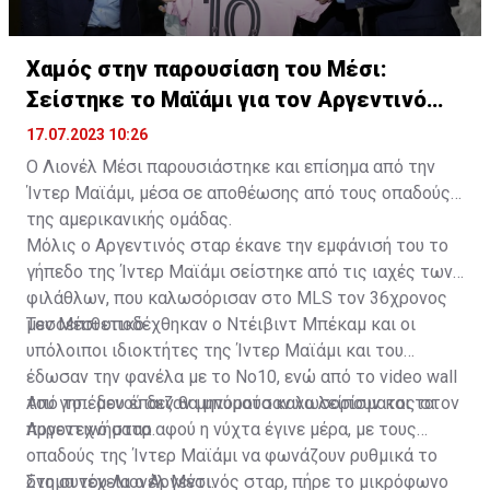
Χαμός στην παρουσίαση του Μέσι:
Σείστηκε το Μαϊάμι για τον Αργεντινό
σταρ
17.07.2023 10:26
Ο Λιονέλ Μέσι παρουσιάστηκε και επίσημα από την
Ίντερ Μαϊάμι, μέσα σε αποθέωσης από τους οπαδούς
της αμερικανικής ομάδας.
Μόλις ο Αργεντινός σταρ έκανε την εμφάνισή του το
γήπεδο της Ίντερ Μαϊάμι σείστηκε από τις ιαχές των
φιλάθλων, που καλωσόρισαν στο MLS τον 36χρονος
μεσοεπιθετικό.
Τον Μέσι υποδέχθηκαν ο Ντέιβιντ Μπέκαμ και οι
υπόλοιποι ιδιοκτήτες της Ίντερ Μαϊάμι και του
έδωσαν την φανέλα με το Νο10, ενώ από το video wall
του γηπέδου έπαιζαν μηνύματα καλωσορίσματος στον
Από το... μενού δεν θα μπορούσαν να λείπουν και τα
Αργεντινό σταρ.
πυροτεχνήματα αφού η νύχτα έγινε μέρα, με τους
οπαδούς της Ίντερ Μαϊάμι να φωνάζουν ρυθμικά το
όνομα του Λιονέλ Μέσι.
Στη συνέχεια ο Αργεντινός σταρ, πήρε το μικρόφωνο