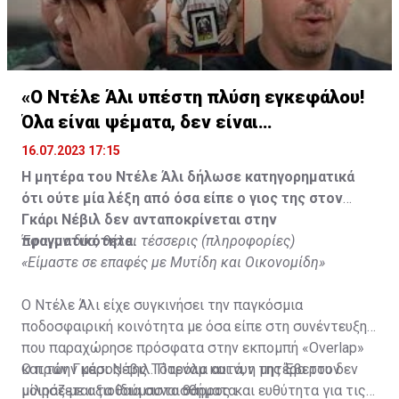
«Ο Ντέλε Άλι υπέστη πλύση εγκεφάλου!
Όλα είναι ψέματα, δεν είναι
υιοθετημένος»
16.07.2023 17:15
Η μητέρα του Ντέλε Άλι δήλωσε κατηγορηματικά
ότι ούτε μία λέξη από όσα είπε ο γιος της στον
Γκάρι Νέβιλ δεν ανταποκρίνεται στην
πραγματικότητα.
Έφυγαν δύο, θέλει τέσσερις (πληροφορίες)
«Είμαστε σε επαφές με Μυτίδη και Οικονομίδη»
Ο Ντέλε Άλι είχε συγκινήσει την παγκόσμια
ποδοσφαιρική κοινότητα με όσα είπε στη συνέντευξη
που παραχώρησε πρόσφατα στην εκπομπή «Overlap»
και τον Γκάρι Νέβιλ. Παρόλα αυτά, η μητέρα του δεν
Ο πρώην μέσος της Τότεναμ και νυν της Έβερτον
μοιράζεται τα ίδια συναισθήματα.
μίλησε με αξιοθαύμαστο θάρρος και ευθύτητα για τις