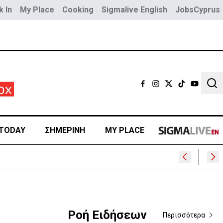
 In
My Place
Cooking
Sigmalive English
JobsCyprus
Sear
TODAY
ΣΗΜΕΡΙΝΗ
MY PLACE
Ροή Ειδήσεων
Περισσότερα