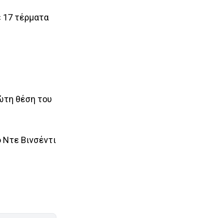
ε 17 τέρματα
ρώτη θέση του
ο Ντε Βινσέντι