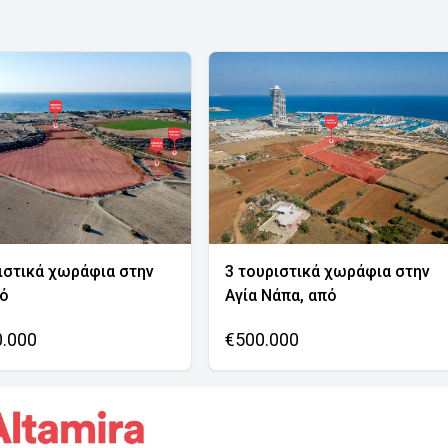
ιστικά χωράφια στην
3 τουριστικά χωράφια στην
νό
Αγία Νάπα, από
0.000
€500.000