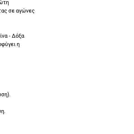
ρώτη
τας σε αγώνες
ίνα - Δόξα
οφύγει η
ωση).
ση.