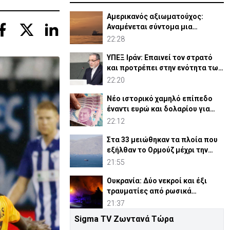
Αμερικανός αξιωματούχος:
Αναμένεται σύντομα μια
συμφωνία για Ορμούζ
22:28
ΥΠΕΞ Ιράν: Επαινεί τον στρατό
και προτρέπει στην ενότητα των
μουσουλμάνων
22:20
Νέο ιστορικό χαμηλό επίπεδο
έναντι ευρώ και δολαρίου για
τουρκική λίρα
22:12
Στα 33 μειώθηκαν τα πλοία που
εξήλθαν το Ορμούζ μέχρι την
Πέμπτη
21:55
Ουκρανία: Δύο νεκροί και έξι
τραυματίες από ρωσικά
πλήγματα
21:37
Sigma TV Ζωντανά Τώρα
ΗΠΑ: Η Γερουσία ενέκρινε νέες