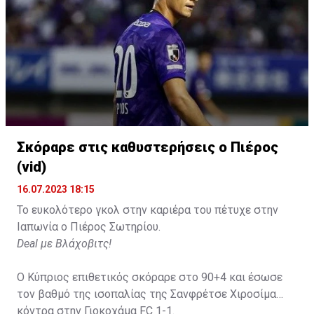
Σκόραρε στις καθυστερήσεις ο Πιέρος
Η δημοσίευση κοινοποιήθηκε από το χρήστη David Beckham (
(vid)
16.07.2023 18:15
Το ευκολότερο γκολ στην καριέρα του πέτυχε στην
Ιαπωνία ο Πιέρος Σωτηρίου.
Deal με Βλάχοβιτς!
Ο Κύπριος επιθετικός σκόραρε στο 90+4 και έσωσε
τον βαθμό της ισοπαλίας της Σανφρέτσε Χιροσίμα
κόντρα στην Γιοκοχάμα FC 1-1.