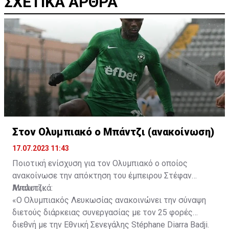
ΣΧΕΤΙΚΑ ΑΡΘΡΑ
Στον Ολυμπιακό ο Μπάντζι (ανακοίνωση)
17.07.2023 11:43
Ποιοτική ενίσχυση για τον Ολυμπιακό ο οποίος
ανακοίνωσε την απόκτηση του έμπειρου Στέφαν
Μπάντζι.
Αναλυτικά:
«Ο Ολυμπιακός Λευκωσίας ανακοινώνει την σύναψη
διετούς διάρκειας συνεργασίας με τον 25 φορές
διεθνή με την Εθνική Σενεγάλης Stéphane Diarra Badji.