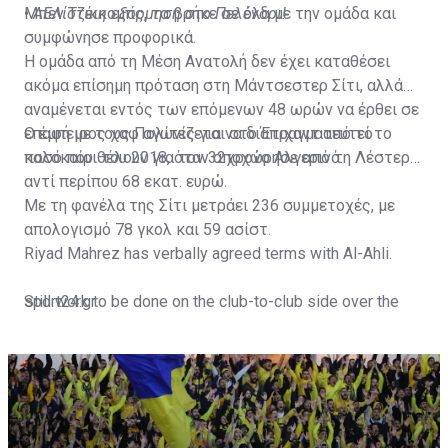
Μπεν Τζέικομπς, τα βρήκε σε όλα με την ομάδα και
•
ΑΕΛίστικη εξόρμηση στο Πελένδρι!
συμφώνησε προφορικά.
Η ομάδα από τη Μέση Ανατολή δεν έχει καταθέσει
ακόμα επίσημη πρόταση στη Μάντσεστερ Σίτι, αλλά
αναμένεται εντός των επόμενων 48 ωρών να έρθει σε
επαφή με τους Πολίτες για να διαπραγματευτεί το
Ο έμπειρος χαφ αγωνίζεται στο Έτιχαντ από το
ποσό που θέλουν για τον 32χρονο Αλγερινό.
καλοκαίρι του 2018, όταν αποχώρησε από τη Λέστερ
αντί περίπου 68 εκατ. ευρώ.
Με τη φανέλα της Σίτι μετράει 236 συμμετοχές, με
απολογισμό 78 γκολ και 59 ασίστ.
Riyad Mahrez has verbally agreed terms with Al-Ahli.
Still work to be done on the club-to-club side over the
sport24.gr
next 24-48 hours.
Not a done deal yet, but Mahrez is keen on the move and
Al-Ahli hope to move fast.🇸🇦
pic.twitter.com/Z0SmniQXIP
— Ben Jacobs (@JacobsBen)
July 15, 2023