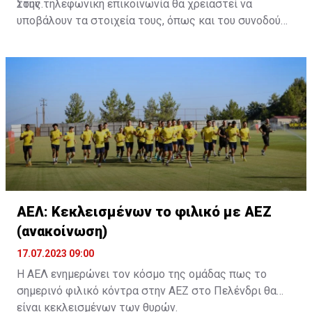
τους.
Στην τηλεφωνική επικοινωνία θα χρειαστεί να
υποβάλουν τα στοιχεία τους, όπως και του συνοδού
τους. Τα στοιχεία που χρειάζονται είναι:
ονοματεπώνυμο, αριθμός πινακίδας αυτοκινήτου,
κάρτα ΑμεΑ και αριθμός κάρτας φιλάθλου του
συνοδού.»
ΑΕΛ: Κεκλεισμένων το φιλικό με ΑΕΖ
(ανακοίνωση)
17.07.2023 09:00
Η ΑΕΛ ενημερώνει τον κόσμο της ομάδας πως το
σημερινό φιλικό κόντρα στην ΑΕΖ στο Πελένδρι θα
είναι κεκλεισμένων των θυρών.