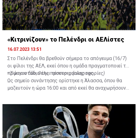
«Κιτρινίζουν» το Πελένδρι οι ΑΕΛίστες
16.07.2023 13:51
Στο Πελένδρι θα βρεθούν σήμερα το απόγευμα (16/7)
οι φίλοι της ΑΕΛ, εκεί όπου η ομάδα πραγματοποιεί το
πρώτο στάδιο της προετοιμασίας της.
•
Έφυγαν δύο, θέλει τέσσερις (πληροφορίες)
Ως σημείο συνάντησης ορίστηκε η Άλασσα, όπου θα
μαζευτούν η ώρα 16:00 και από εκεί θα αναχωρήσουν
με προορισμό το κοινοτικό γήπεδο Πελενδρίου, για να
δώοσυν το παρών τους στην απογευματινή προπόνηση
της ομάδας.