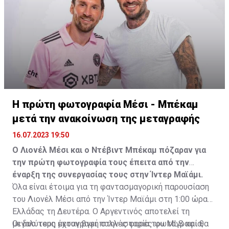
Η πρώτη φωτογραφία Μέσι - Μπέκαμ
μετά την ανακοίνωση της μεταγραφής
16.07.2023 19:50
Ο Λιονέλ Μέσι και ο Ντέβιντ Μπέκαμ πόζαραν για
την πρώτη φωτογραφία τους έπειτα από την
έναρξη της συνεργασίας τους στην Ίντερ Μαϊάμι.
Όλα είναι έτοιμα για τη φαντασμαγορική παρουσίαση
του Λιονέλ Μέσι από την Ίντερ Μαϊάμι στη 1:00 ώρα
Ελλάδας τη Δευτέρα. Ο Αργεντινός αποτελεί τη
μεγαλύτερη μεταγραφή στην ιστορία του MLS και θα
Οι δυο τους έχουν βγει πολλές φορές φωτογραφία,