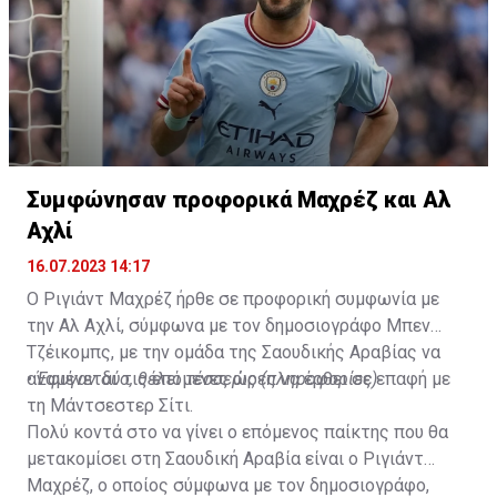
Συμφώνησαν προφορικά Μαχρέζ και Αλ
Αχλί
16.07.2023 14:17
Ο Ριγιάντ Μαχρέζ ήρθε σε προφορική συμφωνία με
την Αλ Αχλί, σύμφωνα με τον δημοσιογράφο Μπεν
Τζέικομπς, με την ομάδα της Σαουδικής Αραβίας να
αναμένεται τις επόμενες ώρες να έρθει σε επαφή με
•
Έφυγαν δύο, θέλει τέσσερις (πληροφορίες)
τη Μάντσεστερ Σίτι.
Πολύ κοντά στο να γίνει ο επόμενος παίκτης που θα
μετακομίσει στη Σαουδική Αραβία είναι ο Ριγιάντ
Μαχρέζ, ο οποίος σύμφωνα με τον δημοσιογράφο,