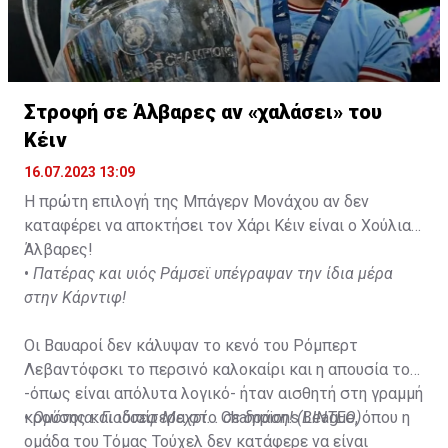
Στροφή σε Άλβαρες αν «χαλάσει» του
Κέιν
16.07.2023 13:09
Η πρώτη επιλογή της Μπάγερν Μονάχου αν δεν
καταφέρει να αποκτήσει τον Χάρι Κέιν είναι ο Χούλιαν
Άλβαρες!
•
Πατέρας και υιός Ράμσεϊ υπέγραψαν την ίδια μέρα
στην Κάρντιφ!
Οι Βαυαροί δεν κάλυψαν το κενό του Ρόμπερτ
Λεβαντόφσκι το περσινό καλοκαίρι και η απουσία του
-όπως είναι απόλυτα λογικό- ήταν αισθητή στη γραμμή
κρούσης και ιδιαίτερα στο Champions League, όπου η
•
Ομόνοια: Γιούσεφ Μεχρί... σε δράση! (ΒΙΝΤΕΟ)
ομάδα του Τόμας Τούχελ δεν κατάφερε να είναι