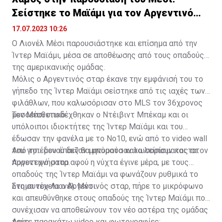
Σείστηκε το Μαϊάμι για τον Αργεντινό
σταρ
17.07.2023 10:26
Ο Λιονέλ Μέσι παρουσιάστηκε και επίσημα από την
Ίντερ Μαϊάμι, μέσα σε αποθέωσης από τους οπαδούς
της αμερικανικής ομάδας.
Μόλις ο Αργεντινός σταρ έκανε την εμφάνισή του το
γήπεδο της Ίντερ Μαϊάμι σείστηκε από τις ιαχές των
φιλάθλων, που καλωσόρισαν στο MLS τον 36χρονος
μεσοεπιθετικό.
Τον Μέσι υποδέχθηκαν ο Ντέιβιντ Μπέκαμ και οι
υπόλοιποι ιδιοκτήτες της Ίντερ Μαϊάμι και του
έδωσαν την φανέλα με το Νο10, ενώ από το video wall
του γηπέδου έπαιζαν μηνύματα καλωσορίσματος στον
Από το... μενού δεν θα μπορούσαν να λείπουν και τα
Αργεντινό σταρ.
πυροτεχνήματα αφού η νύχτα έγινε μέρα, με τους
οπαδούς της Ίντερ Μαϊάμι να φωνάζουν ρυθμικά το
όνομα του Λιονέλ Μέσι.
Στη συνέχεια ο Αργεντινός σταρ, πήρε το μικρόφωνο
και απευθύνθηκε στους οπαδούς της Ίντερ Μαϊάμι που
συνέχισαν να αποθεώνουν τον νέο αστέρα της ομάδας
τους.
Δείτε παρακάτω video και φωτογραφίες: