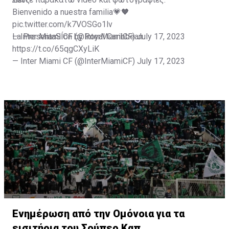
Bienvenido a nuestra familia💗🖤
pic.twitter.com/k7VOSGo1lv
— Inter Miami CF (@InterMiamiCF)
La PresentaSÍon by Royal Caribbean
July 17, 2023
https://t.co/65qgCXyLiK
— Inter Miami CF (@InterMiamiCF)
July 17, 2023
Ενημέρωση από την Ομόνοια για τα
εισιτήρια του Σούπερ Καπ