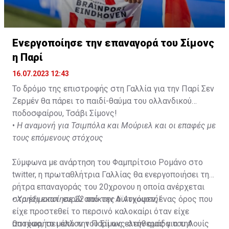
Ενεργοποίησε την επαναγορά του Σίμονς
η Παρί
16.07.2023 12:43
Το δρόμο της επιστροφής στη Γαλλία για την Παρί Σεν
Ζερμέν θα πάρει το παιδί-θαύμα του ολλανδικού
ποδοσφαίρου, Τσάβι Σίμονς!
•
Η αναμονή για Τσιμπόλα και Μούριελ και οι επαφές με
τους επόμενους στόχους
Σύμφωνα με ανάρτηση του Φαμπρίτσιο Ρομάνο στο
twitter, η πρωταθλήτρια Γαλλίας θα ενεργοποιήσει τη
ρήτρα επαναγοράς του 20χρονου η οποία ανέρχεται
στα έξι εκατ. ευρώ από την Αϊντχόφεν, ένας όρος που
•
Χρησιμοποίησε 22 παίκτες ο Αυγουστή!
είχε προστεθεί το περσινό καλοκαίρι όταν είχε
αποχωρήσει από την Παρί ως ελεύθερος για την
Ωστόσο, το μέλλον του Σίμονς στην ομάδα του Λουίς