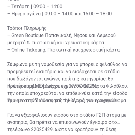
– Τετάρτη | 09:00 – 14:00
– Ημέρα αγώνα | 09:00 – 14:00 και 16:00 – 18:00
Τρόποι Πληρωμής
– Green Boutique Παπανικολή, Νήσου και Λεμεσού:
μετρητά & πιστωτική και χρεωστική κάρτα
– Online Ticketing: Πιστωτική και χρεωστική κάρτα
Σύμφωνα με τη νομοθεσία για να μπορεί ο φίλαθλος να
προμηθευτεί εισιτήριο και να εισέρχεται σε στάδια
που διεξάγονται αγώνες πρώτης κατηγορίας, θα
πρέπει απαραιτήτως να έχει εκδώσει Κάρτα Φιλάθλου,
Κρατήσεις ΑΜΕΑ (μέχρι τις 17/07/2023)
την οποία υποχρεούται να επιδεικνύει κατά την είσοδό
του στο στάδιο και κατά την αγορά του εισιτηρίου.
Έχουμε στην διάθεση μας 14 θέσεις για τροχοκάθισμα.
Για να εξασφαλίσουν είσοδο στο στάδιο ΓΣΠ άτομα με
αναπηρία, θα πρέπει να επικοινωνούν έγκαιρα στο
τηλέφωνο 22025429, ώστε να κρατήσουν τη θέση