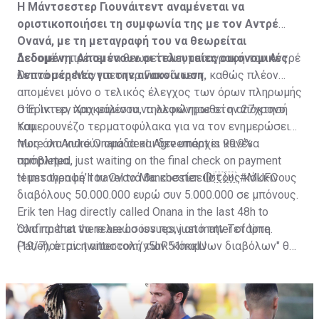
Η Μάντσεστερ Γιουνάιτεντ αναμένεται να
οριστικοποιήσει τη συμφωνία της με τον Αντρέ
Ονανά, με τη μεταγραφή του να θεωρείται
δεδομένη. Απομένουν οι τελευταίες οικονομικές
Δεδομένη πρέπει να θεωρείται η μεταγραφή του Αντρέ
λεπτομέρειες για την ανακοίνωση.
Ονανά στη Μάντσεστερ Γιουνάιτεντ, καθώς πλέον
απομένει μόνο ο τελικός έλεγχος των όρων πληρωμής
στη Ίντερ, προκειμένου να ολοκληρωθεί η απόκτησή
Ο Έρικ τεν Χαχ μάλιστα, τηλεφώνησε στον 27χρονο
του.
Καμερουνέζο τερματοφύλακα για να τον ενημερώσει
πως όλα κυλούν ομάδα και δεν υπάρχει κανένα
More on André Onana deal. Agreement is 99.9%
πρόβλημα.
completed, just waiting on the final check on payment
terms then he’ll travel to Manchester. 🔴🇨🇲
Η μεταγραφή του Ονανά θα κοστίσει στους κόκκινους
#MUFC
διαβόλους 50.000.000 ευρώ συν 5.000.000 σε μπόνους.
Erik ten Hag directly called Onana in the last 48h to
confirm that there are no issues, just matter of time.
Όλα πρέπει να τελειώσουν πριν από την Τετάρτη
Patience.
(19/7), όταν η αποστολή των "κόκκινων διαβόλων" θα
pic.twitter.com/y5hR51mqlU
— Fabrizio Romano (@FabrizioRomano)
αναχωρήσει για περιοδεία στις ΗΠΑ.
July 16, 2023