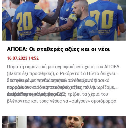
ΑΠΟΕΛ: Οι σταθερές αξίες και οι νέοι
16.07.2023 14:52
Παρά τη σημαντική μεταγραφική ενίσχυση του ΑΠΟΕΛ
(βλέπε έξι προσθήκες), ο Ρικάρντο Σα Πίντο δείχνει
διατεθειμένος να διατηρήσει τον περσινό βασικό
Στο φιλικό με τη Δόξα οι παλιοί έδειξαν ότι
κορμό, κάνοντας κάποιες ελάχιστες, αλλά
παραμένουν οι ίδιες σταθερές αξίες που γνωρίζαμε,
απαραίτητες παρεμβάσεις.
ενώ ο Πορτογάλος τεχνικός τρίβει τα χέρια του
Διαβάστε περισσότερα
ΕΔΩ
.
βλέποντας και τους νέους να «σμίγουν» ομοιόμορφα
στο γήπεδο με το περσινό ρόστερ.