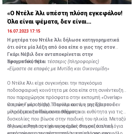
«Ο Ντέλε Άλι υπέστη πλύση εγκεφάλου!
Όλα είναι ψέματα, δεν είναι
υιοθετημένος»
16.07.2023 17:15
Η μητέρα του Ντέλε Άλι δήλωσε κατηγορηματικά
ότι ούτε μία λέξη από όσα είπε ο γιος της στον
Γκάρι Νέβιλ δεν ανταποκρίνεται στην
πραγματικότητα.
Έφυγαν δύο, θέλει τέσσερις (πληροφορίες)
«Είμαστε σε επαφές με Μυτίδη και Οικονομίδη»
Ο Ντέλε Άλι είχε συγκινήσει την παγκόσμια
ποδοσφαιρική κοινότητα με όσα είπε στη συνέντευξη
που παραχώρησε πρόσφατα στην εκπομπή «Overlap»
και τον Γκάρι Νέβιλ. Παρόλα αυτά, η μητέρα του δεν
Ο πρώην μέσος της Τότεναμ και νυν της Έβερτον
μοιράζεται τα ίδια συναισθήματα.
μίλησε με αξιοθαύμαστο θάρρος και ευθύτητα για τις
δυσκολίες που βίωσε στην παιδική του ηλικία. Μεταξύ
άλλων, ο Άγγλος είχε αναφερθεί στη σεξουαλική
Η γυναίκα που τον γέννησε όμως θεωρεί ότι τα λόγια
κακοποίηση που υπέστη από τον σύντροφο της
αυτά του γιου της είναι προϊόν της πλύσης εγκεφάλου