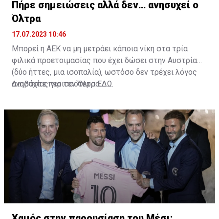
Πήρε σημειώσεις αλλά δεν… ανησυχεί ο
Όλτρα
17.07.2023 10:46
Μπορεί η ΑΕΚ να μη μετράει κάποια νίκη στα τρία
φιλικά προετοιμασίας που έχει δώσει στην Αυστρία
(δύο ήττες, μια ισοπαλία), ωστόσο δεν τρέχει λόγος
ανησυχίας για τον Όλτρα.
Διαβάστε περισσότερα
ΕΔΩ
.
Χαμός στην παρουσίαση του Μέσι: