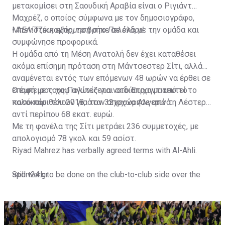
μετακομίσει στη Σαουδική Αραβία είναι ο Ριγιάντ
Μαχρέζ, ο οποίος σύμφωνα με τον δημοσιογράφο,
Μπεν Τζέικομπς, τα βρήκε σε όλα με την ομάδα και
•
ΑΕΛίστικη εξόρμηση στο Πελένδρι!
συμφώνησε προφορικά.
Η ομάδα από τη Μέση Ανατολή δεν έχει καταθέσει
ακόμα επίσημη πρόταση στη Μάντσεστερ Σίτι, αλλά
αναμένεται εντός των επόμενων 48 ωρών να έρθει σε
επαφή με τους Πολίτες για να διαπραγματευτεί το
Ο έμπειρος χαφ αγωνίζεται στο Έτιχαντ από το
ποσό που θέλουν για τον 32χρονο Αλγερινό.
καλοκαίρι του 2018, όταν αποχώρησε από τη Λέστερ
αντί περίπου 68 εκατ. ευρώ.
Με τη φανέλα της Σίτι μετράει 236 συμμετοχές, με
απολογισμό 78 γκολ και 59 ασίστ.
Riyad Mahrez has verbally agreed terms with Al-Ahli.
Still work to be done on the club-to-club side over the
sport24.gr
next 24-48 hours.
Not a done deal yet, but Mahrez is keen on the move and
Al-Ahli hope to move fast.🇸🇦