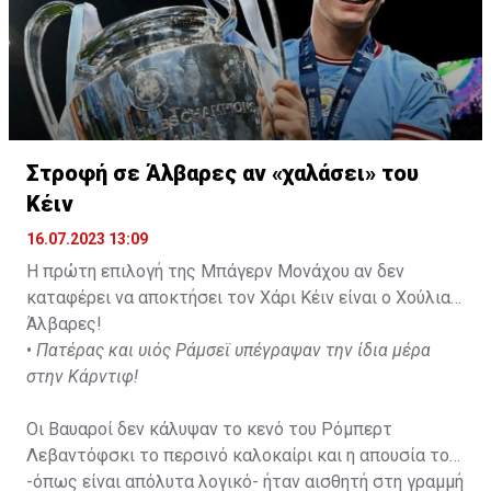
Στροφή σε Άλβαρες αν «χαλάσει» του
Κέιν
16.07.2023 13:09
Η πρώτη επιλογή της Μπάγερν Μονάχου αν δεν
καταφέρει να αποκτήσει τον Χάρι Κέιν είναι ο Χούλιαν
Άλβαρες!
•
Πατέρας και υιός Ράμσεϊ υπέγραψαν την ίδια μέρα
στην Κάρντιφ!
Οι Βαυαροί δεν κάλυψαν το κενό του Ρόμπερτ
Λεβαντόφσκι το περσινό καλοκαίρι και η απουσία του
-όπως είναι απόλυτα λογικό- ήταν αισθητή στη γραμμή