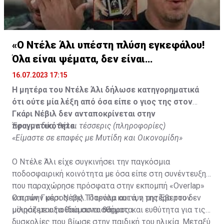
«Ο Ντέλε Άλι υπέστη πλύση εγκεφάλου!
Όλα είναι ψέματα, δεν είναι
υιοθετημένος»
16.07.2023 17:15
Η μητέρα του Ντέλε Άλι δήλωσε κατηγορηματικά
ότι ούτε μία λέξη από όσα είπε ο γιος της στον
Γκάρι Νέβιλ δεν ανταποκρίνεται στην
πραγματικότητα.
Έφυγαν δύο, θέλει τέσσερις (πληροφορίες)
«Είμαστε σε επαφές με Μυτίδη και Οικονομίδη»
Ο Ντέλε Άλι είχε συγκινήσει την παγκόσμια
ποδοσφαιρική κοινότητα με όσα είπε στη συνέντευξη
που παραχώρησε πρόσφατα στην εκπομπή «Overlap»
και τον Γκάρι Νέβιλ. Παρόλα αυτά, η μητέρα του δεν
Ο πρώην μέσος της Τότεναμ και νυν της Έβερτον
μοιράζεται τα ίδια συναισθήματα.
μίλησε με αξιοθαύμαστο θάρρος και ευθύτητα για τις
δυσκολίες που βίωσε στην παιδική του ηλικία. Μεταξύ