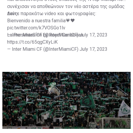
συνέχισαν να αποθεώνουν τον νέο αστέρα της ομάδας
τους.
Δείτε παρακάτω video και φωτογραφίες:
Bienvenido a nuestra familia💗🖤
pic.twitter.com/k7VOSGo1lv
— Inter Miami CF (@InterMiamiCF)
La PresentaSÍon by Royal Caribbean
July 17, 2023
https://t.co/65qgCXyLiK
— Inter Miami CF (@InterMiamiCF)
July 17, 2023