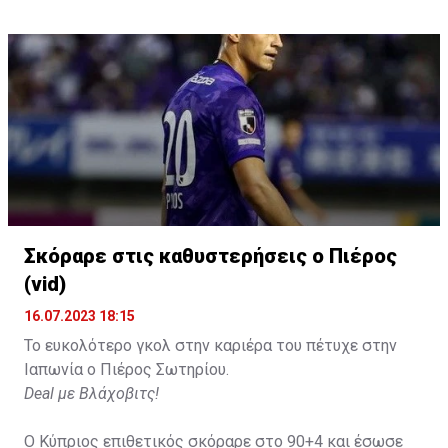
Σκόραρε στις καθυστερήσεις ο Πιέρος
Η δημοσίευση κοινοποιήθηκε από το χρήστη David Beckham (
(vid)
16.07.2023 18:15
Το ευκολότερο γκολ στην καριέρα του πέτυχε στην
Ιαπωνία ο Πιέρος Σωτηρίου.
Deal με Βλάχοβιτς!
Ο Κύπριος επιθετικός σκόραρε στο 90+4 και έσωσε