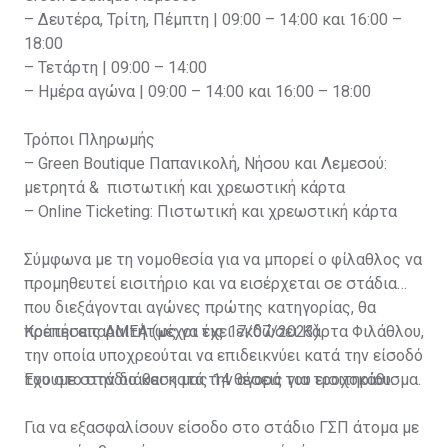
– Δευτέρα, Τρίτη, Πέμπτη | 09:00 – 14:00 και 16:00 –
18:00
– Τετάρτη | 09:00 – 14:00
– Ημέρα αγώνα | 09:00 – 14:00 και 16:00 – 18:00
Τρόποι Πληρωμής
– Green Boutique Παπανικολή, Νήσου και Λεμεσού:
μετρητά & πιστωτική και χρεωστική κάρτα
– Online Ticketing: Πιστωτική και χρεωστική κάρτα
Σύμφωνα με τη νομοθεσία για να μπορεί ο φίλαθλος να
προμηθευτεί εισιτήριο και να εισέρχεται σε στάδια
που διεξάγονται αγώνες πρώτης κατηγορίας, θα
πρέπει απαραιτήτως να έχει εκδώσει Κάρτα Φιλάθλου,
Κρατήσεις ΑΜΕΑ (μέχρι τις 17/07/2023)
την οποία υποχρεούται να επιδεικνύει κατά την είσοδό
του στο στάδιο και κατά την αγορά του εισιτηρίου.
Έχουμε στην διάθεση μας 14 θέσεις για τροχοκάθισμα.
Για να εξασφαλίσουν είσοδο στο στάδιο ΓΣΠ άτομα με