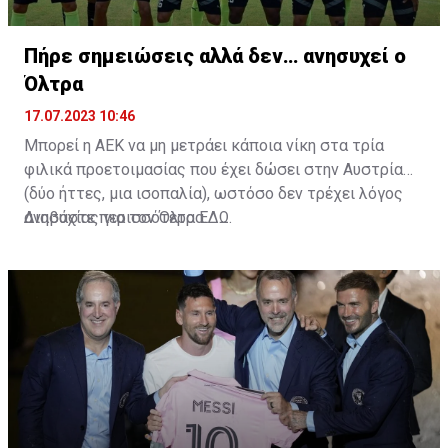
Πήρε σημειώσεις αλλά δεν… ανησυχεί ο
Όλτρα
17.07.2023 10:46
Μπορεί η ΑΕΚ να μη μετράει κάποια νίκη στα τρία
φιλικά προετοιμασίας που έχει δώσει στην Αυστρία
(δύο ήττες, μια ισοπαλία), ωστόσο δεν τρέχει λόγος
ανησυχίας για τον Όλτρα.
Διαβάστε περισσότερα
ΕΔΩ
.