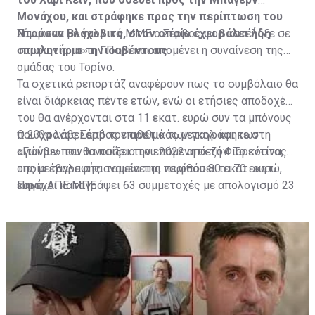
Μονάχου, και στράφηκε προς την περίπτωση του
Ντούσαν Βλάχοβιτς, στον οποίο έχει βάλει ήδη
Σύμφωνα με γαλλικά ΜΜΕ ο Σέρβος φορ κατέληξε σε
«πωλητήριο» η Γιουβέντους.
συμφωνία με την Παρί και απομένει η συναίνεση της
ομάδας του Τορίνο.
Τα σχετικά ρεπορτάζ αναφέρουν πως το συμβόλαιο θα
είναι διάρκειας πέντε ετών, ενώ οι ετήσιες αποδοχές
του θα ανέρχονται στα 11 εκατ. ευρώ συν τα μπόνους
που θα λάβει από τον αριθμό των γκολ και των
Ο 23χρονος Σέρβος επιθετικός μεταγράφηκε στη
αγώνων που θα παίξει την επόμενη σεζόν. Το κόστος
«Γιούβε» τον Ιανουάριο του 2022 από τη Φιορεντίνα, η
της μεταγραφής αναμένεται να φθάσει τα 70 εκατ.
οποία έβαλε στα ταμεία της περίπου 80 εκατ. ευρώ,
ευρώ.
και έχει καταγράψει 63 συμμετοχές με απολογισμό 23
Πηγή: ΑΠΕ ΜΠΕ
γκολ και έξι ασίστ.