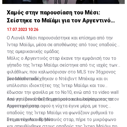
Χαμός στην παρουσίαση του Μέσι:
Σείστηκε το Μαϊάμι για τον Αργεντινό
σταρ
17.07.2023 10:26
Ο Λιονέλ Μέσι παρουσιάστηκε και επίσημα από την
Ίντερ Μαϊάμι, μέσα σε αποθέωσης από τους οπαδούς
της αμερικανικής ομάδας.
Μόλις ο Αργεντινός σταρ έκανε την εμφάνισή του το
γήπεδο της Ίντερ Μαϊάμι σείστηκε από τις ιαχές των
φιλάθλων, που καλωσόρισαν στο MLS τον 36χρονος
μεσοεπιθετικό.
Τον Μέσι υποδέχθηκαν ο Ντέιβιντ Μπέκαμ και οι
υπόλοιποι ιδιοκτήτες της Ίντερ Μαϊάμι και του
έδωσαν την φανέλα με το Νο10, ενώ από το video wall
του γηπέδου έπαιζαν μηνύματα καλωσορίσματος στον
Από το... μενού δεν θα μπορούσαν να λείπουν και τα
Αργεντινό σταρ.
πυροτεχνήματα αφού η νύχτα έγινε μέρα, με τους
οπαδούς της Ίντερ Μαϊάμι να φωνάζουν ρυθμικά το
όνομα του Λιονέλ Μέσι.
Στη συνέχεια ο Αργεντινός σταρ, πήρε το μικρόφωνο
και απευθύνθηκε στους οπαδούς της Ίντερ Μαϊάμι που