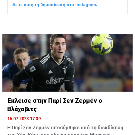
Δείτε αυτή τη δημοσίευση στο Instagram.
Η δημοσίευση κοινοποιήθηκε από το χρήστη サンフレッチェ広島 (@
Έκλεισε στην Παρί Σεν Ζερμέν ο
Βλάχοβιτς
16.07.2023 17:39
Η Παρί Σεν Ζερμέν αποσύρθηκε από τη διεκδίκηση
του Χάρι Κέιν, που οδεύει προς την Μπάγερν