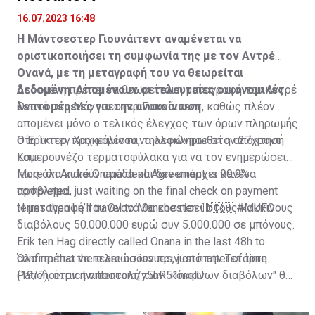
16.07.2023 16:48
Η Μάντσεστερ Γιουνάιτεντ αναμένεται να
οριστικοποιήσει τη συμφωνία της με τον Αντρέ
Ονανά, με τη μεταγραφή του να θεωρείται
δεδομένη. Απομένουν οι τελευταίες οικονομικές
Δεδομένη πρέπει να θεωρείται η μεταγραφή του Αντρέ
λεπτομέρειες για την ανακοίνωση.
Ονανά στη Μάντσεστερ Γιουνάιτεντ, καθώς πλέον
απομένει μόνο ο τελικός έλεγχος των όρων πληρωμής
στη Ίντερ, προκειμένου να ολοκληρωθεί η απόκτησή
Ο Έρικ τεν Χαχ μάλιστα, τηλεφώνησε στον 27χρονο
του.
Καμερουνέζο τερματοφύλακα για να τον ενημερώσει
πως όλα κυλούν ομάδα και δεν υπάρχει κανένα
More on André Onana deal. Agreement is 99.9%
πρόβλημα.
completed, just waiting on the final check on payment
terms then he’ll travel to Manchester. 🔴🇨🇲
Η μεταγραφή του Ονανά θα κοστίσει στους κόκκινους
#MUFC
διαβόλους 50.000.000 ευρώ συν 5.000.000 σε μπόνους.
Erik ten Hag directly called Onana in the last 48h to
confirm that there are no issues, just matter of time.
Όλα πρέπει να τελειώσουν πριν από την Τετάρτη
Patience.
(19/7), όταν η αποστολή των "κόκκινων διαβόλων" θα
pic.twitter.com/y5hR51mqlU
— Fabrizio Romano (@FabrizioRomano)
αναχωρήσει για περιοδεία στις ΗΠΑ.
July 16, 2023