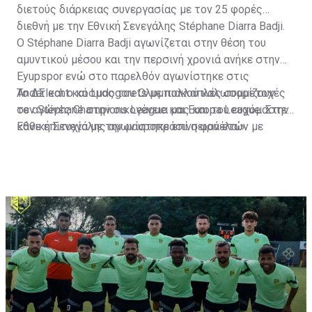
διετούς διάρκειας συνεργασίας με τον 25 φορές
διεθνή με την Εθνική Σενεγάλης Stéphane Diarra Badji.
Ο Stéphane Diarra Badji αγωνίζεται στην θέση του
αμυντικού μέσου και την περσινή χρονιά ανήκε στην
Eyupspor ενώ στο παρελθόν αγωνίστηκε στις
Anderlecht και Ludogorets με πολλαπλές συμμετοχές
Το ΔΣ και ο κόσμος του Ολυμπιακού καλωσορίζουν
σε αγώνες Champions League και Europa League. Στην
τον Stéphane στην οικογένεια μας και του ευχόμαστε
Εθνική Σενεγάλης αγωνίστηκε επί σειρά ετών με
κάθε επιτυχία με την μαυροπράσινη φανέλα.»
συμπαίκτες όπως οι: Sadio Mane, Idrissa Gueye,
Cheikhou Kouyate, Papiss Cisse. Χαρακτηρίζεται από
εξαιρετικά αθλητικά προσόντα, τάκλιν ακριβείας και
άριστη τοποθέτηση σε όλο τον χώρο του κέντρου.