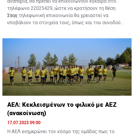
αναπηρία, θα πρέπει να επικοινωνούν έγκαιρα στο
τηλέφωνο 22025429, ώστε να κρατήσουν τη θέση
τους.
Στην τηλεφωνική επικοινωνία θα χρειαστεί να
υποβάλουν τα στοιχεία τους, όπως και του συνοδού
τους. Τα στοιχεία που χρειάζονται είναι:
ονοματεπώνυμο, αριθμός πινακίδας αυτοκινήτου,
κάρτα ΑμεΑ και αριθμός κάρτας φιλάθλου του
συνοδού.»
ΑΕΛ: Κεκλεισμένων το φιλικό με ΑΕΖ
(ανακοίνωση)
17.07.2023 09:00
Η ΑΕΛ ενημερώνει τον κόσμο της ομάδας πως το