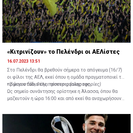
pic.twitter.com/Z0SmniQXIP
— Ben Jacobs (@JacobsBen)
July 15, 2023
«Κιτρινίζουν» το Πελένδρι οι ΑΕΛίστες
16.07.2023 13:51
Στο Πελένδρι θα βρεθούν σήμερα το απόγευμα (16/7)
οι φίλοι της ΑΕΛ, εκεί όπου η ομάδα πραγματοποιεί το
πρώτο στάδιο της προετοιμασίας της.
•
Έφυγαν δύο, θέλει τέσσερις (πληροφορίες)
Ως σημείο συνάντησης ορίστηκε η Άλασσα, όπου θα
μαζευτούν η ώρα 16:00 και από εκεί θα αναχωρήσουν
με προορισμό το κοινοτικό γήπεδο Πελενδρίου, για να
δώοσυν το παρών τους στην απογευματινή προπόνηση
της ομάδας.