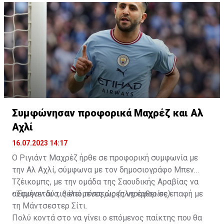
Συμφώνησαν προφορικά Μαχρέζ και Αλ
Αχλί
16.07.2023 14:17
Ο Ριγιάντ Μαχρέζ ήρθε σε προφορική συμφωνία με
την Αλ Αχλί, σύμφωνα με τον δημοσιογράφο Μπεν
Τζέικομπς, με την ομάδα της Σαουδικής Αραβίας να
αναμένεται τις επόμενες ώρες να έρθει σε επαφή με
•
Έφυγαν δύο, θέλει τέσσερις (πληροφορίες)
τη Μάντσεστερ Σίτι.
Πολύ κοντά στο να γίνει ο επόμενος παίκτης που θα