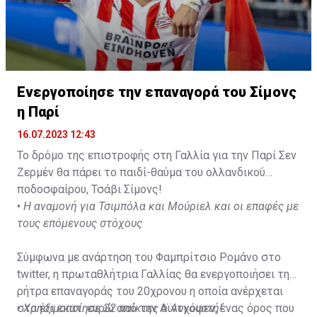
Ενεργοποίησε την επαναγορά του Σίμονς
η Παρί
16.07.2023 12:43
Το δρόμο της επιστροφής στη Γαλλία για την Παρί Σεν
Ζερμέν θα πάρει το παιδί-θαύμα του ολλανδικού
ποδοσφαίρου, Τσάβι Σίμονς!
•
Η αναμονή για Τσιμπόλα και Μούριελ και οι επαφές με
τους επόμενους στόχους
Σύμφωνα με ανάρτηση του Φαμπρίτσιο Ρομάνο στο
twitter, η πρωταθλήτρια Γαλλίας θα ενεργοποιήσει τη
ρήτρα επαναγοράς του 20χρονου η οποία ανέρχεται
στα έξι εκατ. ευρώ από την Αϊντχόφεν, ένας όρος που
•
Χρησιμοποίησε 22 παίκτες ο Αυγουστή!