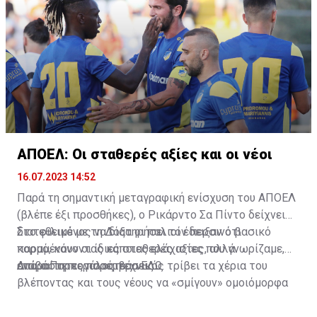
ΑΠΟΕΛ: Οι σταθερές αξίες και οι νέοι
16.07.2023 14:52
Παρά τη σημαντική μεταγραφική ενίσχυση του ΑΠΟΕΛ
(βλέπε έξι προσθήκες), ο Ρικάρντο Σα Πίντο δείχνει
διατεθειμένος να διατηρήσει τον περσινό βασικό
Στο φιλικό με τη Δόξα οι παλιοί έδειξαν ότι
κορμό, κάνοντας κάποιες ελάχιστες, αλλά
παραμένουν οι ίδιες σταθερές αξίες που γνωρίζαμε,
απαραίτητες παρεμβάσεις.
ενώ ο Πορτογάλος τεχνικός τρίβει τα χέρια του
Διαβάστε περισσότερα
ΕΔΩ
.
βλέποντας και τους νέους να «σμίγουν» ομοιόμορφα
στο γήπεδο με το περσινό ρόστερ.