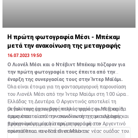
Η πρώτη φωτογραφία Μέσι - Μπέκαμ
μετά την ανακοίνωση της μεταγραφής
16.07.2023 19:50
Ο Λιονέλ Μέσι και ο Ντέβιντ Μπέκαμ πόζαραν για
την πρώτη φωτογραφία τους έπειτα από την
έναρξη της συνεργασίας τους στην Ίντερ Μαϊάμι.
Όλα είναι έτοιμα για τη φαντασμαγορική παρουσίαση
του Λιονέλ Μέσι από την Ίντερ Μαϊάμι στη 1:00 ώρα
Ελλάδας τη Δευτέρα. Ο Αργεντινός αποτελεί τη
μεγαλύτερη μεταγραφή στην ιστορία του MLS και θα
Οι δυο τους έχουν βγει πολλές φορές φωτογραφία,
παρουσιαστεί από τον συνιδιοκτήτη του συλλόγου και
όμως έπειτα από την ανακοίνωση της μεταγραφής
προηγούμενη μεγαλύτερη μεταγραφή στο
βγήκαν ακόμα μία, για πρώτη φορά με τον Αργεντινό
πρωτάθλημα, τον Ντέιβιντ Μπέκαμ.
σούπερ σταρ να φορά τη φανέλα της νέας ομάδας του.