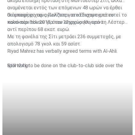
ακόμα επίσημη πρόταση στη Μάντσεστερ Σίτι, αλλά
αναμένεται εντός των επόμενων 48 ωρών να έρθει
σε επαφή με τους Πολίτες για να διαπραγματευτεί το
Ο έμπειρος χαφ αγωνίζεται στο Έτιχαντ από το
ποσό που θέλουν για τον 32χρονο Αλγερινό.
καλοκαίρι του 2018, όταν αποχώρησε από τη Λέστερ
αντί περίπου 68 εκατ. ευρώ.
Με τη φανέλα της Σίτι μετράει 236 συμμετοχές, με
απολογισμό 78 γκολ και 59 ασίστ.
Riyad Mahrez has verbally agreed terms with Al-Ahli.
Still work to be done on the club-to-club side over the
sport24.gr
next 24-48 hours.
Not a done deal yet, but Mahrez is keen on the move
and Al-Ahli hope to move fast.🇸🇦
pic.twitter.com/Z0SmniQXIP
— Ben Jacobs (@JacobsBen)
July 15, 2023