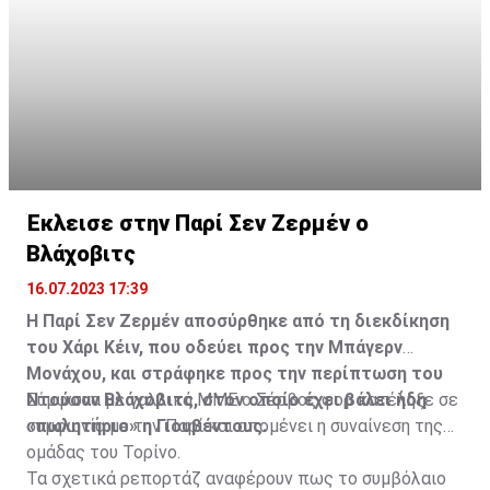
Η δημοσίευση κοινοποιήθηκε από το χρήστη サンフレッチェ広島 (@
Έκλεισε στην Παρί Σεν Ζερμέν ο
Βλάχοβιτς
16.07.2023 17:39
Η Παρί Σεν Ζερμέν αποσύρθηκε από τη διεκδίκηση
του Χάρι Κέιν, που οδεύει προς την Μπάγερν
Μονάχου, και στράφηκε προς την περίπτωση του
Ντούσαν Βλάχοβιτς, στον οποίο έχει βάλει ήδη
Σύμφωνα με γαλλικά ΜΜΕ ο Σέρβος φορ κατέληξε σε
«πωλητήριο» η Γιουβέντους.
συμφωνία με την Παρί και απομένει η συναίνεση της
ομάδας του Τορίνο.
Τα σχετικά ρεπορτάζ αναφέρουν πως το συμβόλαιο