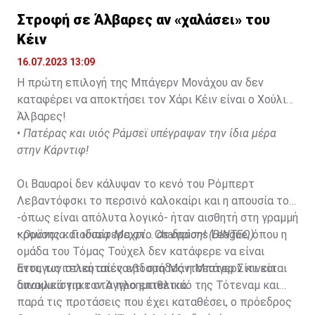
Στροφή σε Άλβαρες αν «χαλάσει» του
Κέιν
16.07.2023 13:09
Η πρώτη επιλογή της Μπάγερν Μονάχου αν δεν
καταφέρει να αποκτήσει τον Χάρι Κέιν είναι ο Χούλιαν
Άλβαρες!
•
Πατέρας και υιός Ράμσεϊ υπέγραψαν την ίδια μέρα
στην Κάρντιφ!
Οι Βαυαροί δεν κάλυψαν το κενό του Ρόμπερτ
Λεβαντόφσκι το περσινό καλοκαίρι και η απουσία του
-όπως είναι απόλυτα λογικό- ήταν αισθητή στη γραμμή
κρούσης και ιδιαίτερα στο Champions League, όπου η
•
Ομόνοια: Γιούσεφ Μεχρί... σε δράση! (ΒΙΝΤΕΟ)
ομάδα του Τόμας Τούχελ δεν κατάφερε να είναι
ανταγωνιστική απέναντι στη Μάντσεστερ Σίτι και
Έτσι, τις τελευταίες εβδομάδες η Μπάγερν κινείται
αποκλείστηκε στα προημιτελικά.
δυναμικά για τον Άγγλο επιθετικό της Τότεναμ και
παρά τις προτάσεις που έχει καταθέσει, ο πρόεδρος