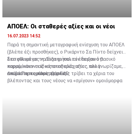
ΑΠΟΕΛ: Οι σταθερές αξίες και οι νέοι
16.07.2023 14:52
Παρά τη σημαντική μεταγραφική ενίσχυση του ΑΠΟΕΛ
(βλέπε έξι προσθήκες), ο Ρικάρντο Σα Πίντο δείχνει
διατεθειμένος να διατηρήσει τον περσινό βασικό
Στο φιλικό με τη Δόξα οι παλιοί έδειξαν ότι
κορμό, κάνοντας κάποιες ελάχιστες, αλλά
παραμένουν οι ίδιες σταθερές αξίες που γνωρίζαμε,
απαραίτητες παρεμβάσεις.
ενώ ο Πορτογάλος τεχνικός τρίβει τα χέρια του
Διαβάστε περισσότερα
ΕΔΩ
.
βλέποντας και τους νέους να «σμίγουν» ομοιόμορφα
στο γήπεδο με το περσινό ρόστερ.