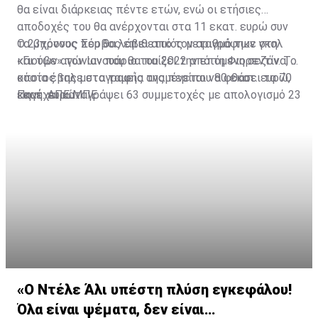
θα είναι διάρκειας πέντε ετών, ενώ οι ετήσιες
αποδοχές του θα ανέρχονται στα 11 εκατ. ευρώ συν
τα μπόνους που θα λάβει από τον αριθμό των γκολ
Ο 23χρονος Σέρβος επιθετικός μεταγράφηκε στη
και των αγώνων που θα παίξει την επόμενη σεζόν. Το
«Γιούβε» τον Ιανουάριο του 2022 από τη Φιορεντίνα, η
κόστος της μεταγραφής αναμένεται να φθάσει τα 70
οποία έβαλε στα ταμεία της περίπου 80 εκατ. ευρώ,
εκατ. ευρώ.
και έχει καταγράψει 63 συμμετοχές με απολογισμό 23
Πηγή: ΑΠΕ ΜΠΕ
γκολ και έξι ασίστ.
«Ο Ντέλε Άλι υπέστη πλύση εγκεφάλου!
Όλα είναι ψέματα, δεν είναι