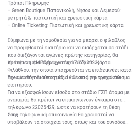
Τρόποι Πληρωμής
– Green Boutique Παπανικολή, Νήσου και Λεμεσού:
μετρητά & πιστωτική και χρεωστική κάρτα
– Online Ticketing: Πιστωτική και χρεωστική κάρτα
Σύμφωνα με τη νομοθεσία για να μπορεί ο φίλαθλος
να προμηθευτεί εισιτήριο και να εισέρχεται σε στάδια
που διεξάγονται αγώνες πρώτης κατηγορίας, θα
πρέπει απαραιτήτως να έχει εκδώσει Κάρτα
Κρατήσεις ΑΜΕΑ (μέχρι τις 17/07/2023)
Φιλάθλου, την οποία υποχρεούται να επιδεικνύει κατά
την είσοδό του στο στάδιο και κατά την αγορά του
Έχουμε στην διάθεση μας 14 θέσεις για τροχοκάθισμα.
εισιτηρίου.
Για να εξασφαλίσουν είσοδο στο στάδιο ΓΣΠ άτομα με
αναπηρία, θα πρέπει να επικοινωνούν έγκαιρα στο
τηλέφωνο 22025429, ώστε να κρατήσουν τη θέση
τους.
Στην τηλεφωνική επικοινωνία θα χρειαστεί να
υποβάλουν τα στοιχεία τους, όπως και του συνοδού
τους. Τα στοιχεία που χρειάζονται είναι:
ονοματεπώνυμο, αριθμός πινακίδας αυτοκινήτου,