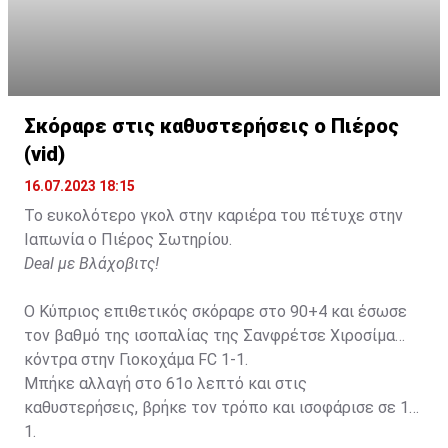
Σκόραρε στις καθυστερήσεις ο Πιέρος
Η δημοσίευση κοινοποιήθηκε από το χρήστη David Beckham (
(vid)
16.07.2023 18:15
Το ευκολότερο γκολ στην καριέρα του πέτυχε στην
Ιαπωνία ο Πιέρος Σωτηρίου.
Deal με Βλάχοβιτς!
Ο Κύπριος επιθετικός σκόραρε στο 90+4 και έσωσε
τον βαθμό της ισοπαλίας της Σανφρέτσε Χιροσίμα
κόντρα στην Γιοκοχάμα FC 1-1.
Μπήκε αλλαγή στο 61ο λεπτό και στις
καθυστερήσεις, βρήκε τον τρόπο και ισοφάρισε σε 1-
1.