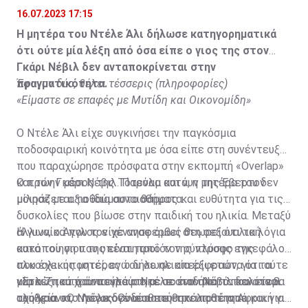
υιοθετημένος»
16.07.2023 17:15
Η μητέρα του Ντέλε Άλι δήλωσε κατηγορηματικά
ότι ούτε μία λέξη από όσα είπε ο γιος της στον
Γκάρι Νέβιλ δεν ανταποκρίνεται στην
πραγματικότητα.
Έφυγαν δύο, θέλει τέσσερις (πληροφορίες)
«Είμαστε σε επαφές με Μυτίδη και Οικονομίδη»
Ο Ντέλε Άλι είχε συγκινήσει την παγκόσμια
ποδοσφαιρική κοινότητα με όσα είπε στη συνέντευξη
που παραχώρησε πρόσφατα στην εκπομπή «Overlap»
και τον Γκάρι Νέβιλ. Παρόλα αυτά, η μητέρα του δεν
Ο πρώην μέσος της Τότεναμ και νυν της Έβερτον
μοιράζεται τα ίδια συναισθήματα.
μίλησε με αξιοθαύμαστο θάρρος και ευθύτητα για τις
δυσκολίες που βίωσε στην παιδική του ηλικία. Μεταξύ
άλλων, ο Άγγλος είχε αναφερθεί στη σεξουαλική
Η γυναίκα που τον γέννησε όμως θεωρεί ότι τα λόγια
κακοποίηση που υπέστη από τον σύντροφο της
αυτά του γιου της είναι προϊόν της πλύσης εγκεφάλου
αλκοολικής μητέρας του σε ηλικία έξι ετών, για τα
που έχει υποστεί, ενώ δήλωσε απερίφραστα ότι ούτε
ναρκωτικά που πουλούσε με το ποδήλατό του στα 8
μία λέξη από όσα είπε ο Ντέλε στον Νέβιλ δεν είναι
«Στα 7 του χρόνια γράφτηκε σε ένα από τα καλύτερα
του χρόνια, την οικογένεια που τον υιοθέτησε και για
αλήθεια. «Ο Ντέλε δεν υιοθετήθηκε ποτέ από
σχολεία στο Λάγος. Ουδέποτε εστάλη στην Αφρική για