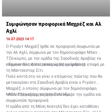
Συμφώνησαν προφορικά Μαχρέζ και Αλ
Αχλί
16.07.2023 14:17
Ο Ριγιάντ Μαχρέζ ήρθε σε προφορική συμφωνία με
την Αλ Αχλί, σύμφωνα με τον δημοσιογράφο Μπεν
Τζέικομπς, με την ομάδα της Σαουδικής Αραβίας να
αναμένεται τις επόμενες ώρες να έρθει σε επαφή με
•
Έφυγαν δύο, θέλει τέσσερις (πληροφορίες)
τη Μάντσεστερ Σίτι.
Πολύ κοντά στο να γίνει ο επόμενος παίκτης που θα
μετακομίσει στη Σαουδική Αραβία είναι ο Ριγιάντ
Μαχρέζ, ο οποίος σύμφωνα με τον δημοσιογράφο,
Μπεν Τζέικομπς, τα βρήκε σε όλα με την ομάδα και
•
ΑΕΛίστικη εξόρμηση στο Πελένδρι!
συμφώνησε προφορικά.
Η ομάδα από τη Μέση Ανατολή δεν έχει καταθέσει