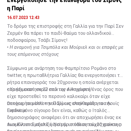
η Παρί
16.07.2023 12:43
Το δρόμο της επιστροφής στη Γαλλία για την Παρί Σεν
Ζερμέν θα πάρει το παιδί-θαύμα του ολλανδικού
ποδοσφαίρου, Τσάβι Σίμονς!
•
Η αναμονή για Τσιμπόλα και Μούριελ και οι επαφές με
τους επόμενους στόχους
Σύμφωνα με ανάρτηση του Φαμπρίτσιο Ρομάνο στο
twitter, η πρωταθλήτρια Γαλλίας θα ενεργοποιήσει τη
ρήτρα επαναγοράς του 20χρονου η οποία ανέρχεται
στα έξι εκατ. ευρώ από την Αϊντχόφεν, ένας όρος που
•
Χρησιμοποίησε 22 παίκτες ο Αυγουστή!
είχε προστεθεί το περσινό καλοκαίρι όταν είχε
αποχωρήσει από την Παρί ως ελεύθερος για την
Ωστόσο, το μέλλον του Σίμονς στην ομάδα του Λουίς
Eredivisie.
Ενρίκε μόνο σίγουρο δεν είναι, καθώς ο Ιταλός
δημοσιογράφος αναφέρει ότι αν αποχωρήσει ένας εκ
των Κίλιαν Εμπαπέ ή Νεϊμάρ o ταλαντούχος παίκτης
Αναμένονται εξελίξεις στην υπόθεση του 20χρονου, ο