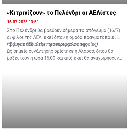
«Κιτρινίζουν» το Πελένδρι οι ΑΕΛίστες
16.07.2023 13:51
Στο Πελένδρι θα βρεθούν σήμερα το απόγευμα (16/7)
οι φίλοι της ΑΕΛ, εκεί όπου η ομάδα πραγματοποιεί το
πρώτο στάδιο της προετοιμασίας της.
•
Έφυγαν δύο, θέλει τέσσερις (πληροφορίες)
Ως σημείο συνάντησης ορίστηκε η Άλασσα, όπου θα
μαζευτούν η ώρα 16:00 και από εκεί θα αναχωρήσουν
με προορισμό το κοινοτικό γήπεδο Πελενδρίου, για να
δώοσυν το παρών τους στην απογευματινή
προπόνηση της ομάδας.