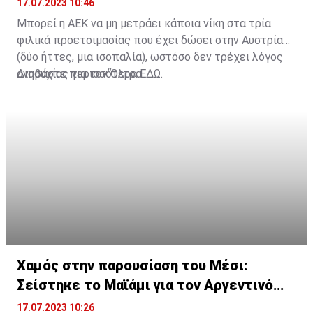
17.07.2023 10:46
Μπορεί η ΑΕΚ να μη μετράει κάποια νίκη στα τρία
φιλικά προετοιμασίας που έχει δώσει στην Αυστρία
(δύο ήττες, μια ισοπαλία), ωστόσο δεν τρέχει λόγος
ανησυχίας για τον Όλτρα.
Διαβάστε περισσότερα
ΕΔΩ
.
Χαμός στην παρουσίαση του Μέσι:
Σείστηκε το Μαϊάμι για τον Αργεντινό
σταρ
17.07.2023 10:26