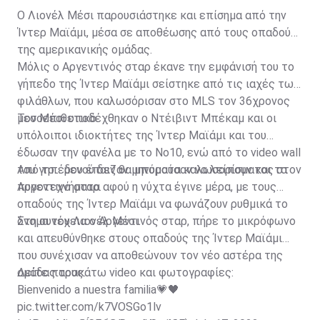
Ο Λιονέλ Μέσι παρουσιάστηκε και επίσημα από την
Ίντερ Μαϊάμι, μέσα σε αποθέωσης από τους οπαδούς
της αμερικανικής ομάδας.
Μόλις ο Αργεντινός σταρ έκανε την εμφάνισή του το
γήπεδο της Ίντερ Μαϊάμι σείστηκε από τις ιαχές των
φιλάθλων, που καλωσόρισαν στο MLS τον 36χρονος
μεσοεπιθετικό.
Τον Μέσι υποδέχθηκαν ο Ντέιβιντ Μπέκαμ και οι
υπόλοιποι ιδιοκτήτες της Ίντερ Μαϊάμι και του
έδωσαν την φανέλα με το Νο10, ενώ από το video wall
του γηπέδου έπαιζαν μηνύματα καλωσορίσματος στον
Από το... μενού δεν θα μπορούσαν να λείπουν και τα
Αργεντινό σταρ.
πυροτεχνήματα αφού η νύχτα έγινε μέρα, με τους
οπαδούς της Ίντερ Μαϊάμι να φωνάζουν ρυθμικά το
όνομα του Λιονέλ Μέσι.
Στη συνέχεια ο Αργεντινός σταρ, πήρε το μικρόφωνο
και απευθύνθηκε στους οπαδούς της Ίντερ Μαϊάμι
που συνέχισαν να αποθεώνουν τον νέο αστέρα της
ομάδας τους.
Δείτε παρακάτω video και φωτογραφίες:
Bienvenido a nuestra familia💗🖤
pic.twitter.com/k7VOSGo1lv