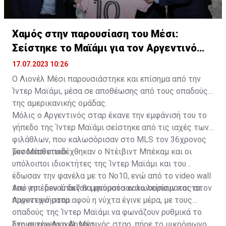
Χαμός στην παρουσίαση του Μέσι:
Σείστηκε το Μαϊάμι για τον Αργεντινό
σταρ
17.07.2023 10:26
Ο Λιονέλ Μέσι παρουσιάστηκε και επίσημα από την
Ίντερ Μαϊάμι, μέσα σε αποθέωσης από τους οπαδούς
της αμερικανικής ομάδας.
Μόλις ο Αργεντινός σταρ έκανε την εμφάνισή του το
γήπεδο της Ίντερ Μαϊάμι σείστηκε από τις ιαχές των
φιλάθλων, που καλωσόρισαν στο MLS τον 36χρονος
μεσοεπιθετικό.
Τον Μέσι υποδέχθηκαν ο Ντέιβιντ Μπέκαμ και οι
υπόλοιποι ιδιοκτήτες της Ίντερ Μαϊάμι και του
έδωσαν την φανέλα με το Νο10, ενώ από το video wall
του γηπέδου έπαιζαν μηνύματα καλωσορίσματος στον
Από το... μενού δεν θα μπορούσαν να λείπουν και τα
Αργεντινό σταρ.
πυροτεχνήματα αφού η νύχτα έγινε μέρα, με τους
οπαδούς της Ίντερ Μαϊάμι να φωνάζουν ρυθμικά το
όνομα του Λιονέλ Μέσι.
Στη συνέχεια ο Αργεντινός σταρ, πήρε το μικρόφωνο