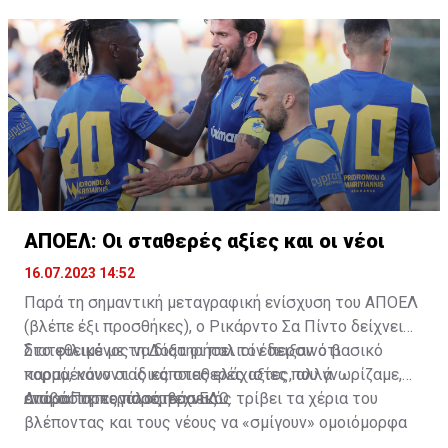
ΑΠΟΕΛ: Οι σταθερές αξίες και οι νέοι
16.07.2023 14:52
Παρά τη σημαντική μεταγραφική ενίσχυση του ΑΠΟΕΛ
(βλέπε έξι προσθήκες), ο Ρικάρντο Σα Πίντο δείχνει
διατεθειμένος να διατηρήσει τον περσινό βασικό
Στο φιλικό με τη Δόξα οι παλιοί έδειξαν ότι
κορμό, κάνοντας κάποιες ελάχιστες, αλλά
παραμένουν οι ίδιες σταθερές αξίες που γνωρίζαμε,
απαραίτητες παρεμβάσεις.
ενώ ο Πορτογάλος τεχνικός τρίβει τα χέρια του
Διαβάστε περισσότερα
ΕΔΩ
.
βλέποντας και τους νέους να «σμίγουν» ομοιόμορφα
στο γήπεδο με το περσινό ρόστερ.