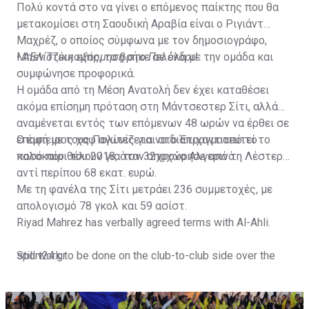
Πολύ κοντά στο να γίνει ο επόμενος παίκτης που θα
μετακομίσει στη Σαουδική Αραβία είναι ο Ριγιάντ
Μαχρέζ, ο οποίος σύμφωνα με τον δημοσιογράφο,
Μπεν Τζέικομπς, τα βρήκε σε όλα με την ομάδα και
•
ΑΕΛίστικη εξόρμηση στο Πελένδρι!
συμφώνησε προφορικά.
Η ομάδα από τη Μέση Ανατολή δεν έχει καταθέσει
ακόμα επίσημη πρόταση στη Μάντσεστερ Σίτι, αλλά
αναμένεται εντός των επόμενων 48 ωρών να έρθει σε
επαφή με τους Πολίτες για να διαπραγματευτεί το
Ο έμπειρος χαφ αγωνίζεται στο Έτιχαντ από το
ποσό που θέλουν για τον 32χρονο Αλγερινό.
καλοκαίρι του 2018, όταν αποχώρησε από τη Λέστερ
αντί περίπου 68 εκατ. ευρώ.
Με τη φανέλα της Σίτι μετράει 236 συμμετοχές, με
απολογισμό 78 γκολ και 59 ασίστ.
Riyad Mahrez has verbally agreed terms with Al-Ahli.
Still work to be done on the club-to-club side over the
sport24.gr
next 24-48 hours.
Not a done deal yet, but Mahrez is keen on the move and