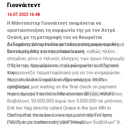
Γιουνάιτεντ
16.07.2023 16:48
Η Μάντσεστερ Γιουνάιτεντ αναμένεται να
οριστικοποιήσει τη συμφωνία της με τον Αντρέ
Ονανά, με τη μεταγραφή του να θεωρείται
δεδομένη. Απομένουν οι τελευταίες οικονομικές
Δεδομένη πρέπει να θεωρείται η μεταγραφή του Αντρέ
λεπτομέρειες για την ανακοίνωση.
Ονανά στη Μάντσεστερ Γιουνάιτεντ, καθώς πλέον
απομένει μόνο ο τελικός έλεγχος των όρων πληρωμής
στη Ίντερ, προκειμένου να ολοκληρωθεί η απόκτησή
Ο Έρικ τεν Χαχ μάλιστα, τηλεφώνησε στον 27χρονο
του.
Καμερουνέζο τερματοφύλακα για να τον ενημερώσει
πως όλα κυλούν ομάδα και δεν υπάρχει κανένα
More on André Onana deal. Agreement is 99.9%
πρόβλημα.
completed, just waiting on the final check on payment
terms then he’ll travel to Manchester. 🔴🇨🇲
Η μεταγραφή του Ονανά θα κοστίσει στους κόκκινους
#MUFC
διαβόλους 50.000.000 ευρώ συν 5.000.000 σε μπόνους.
Erik ten Hag directly called Onana in the last 48h to
confirm that there are no issues, just matter of time.
Όλα πρέπει να τελειώσουν πριν από την Τετάρτη
Patience.
(19/7), όταν η αποστολή των "κόκκινων διαβόλων" θα
pic.twitter.com/y5hR51mqlU
— Fabrizio Romano (@FabrizioRomano)
αναχωρήσει για περιοδεία στις ΗΠΑ.
July 16, 2023