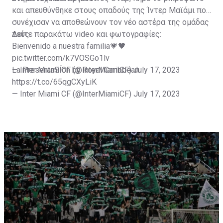
και απευθύνθηκε στους οπαδούς της Ίντερ Μαϊάμι που
συνέχισαν να αποθεώνουν τον νέο αστέρα της ομάδας
τους.
Δείτε παρακάτω video και φωτογραφίες:
Bienvenido a nuestra familia💗🖤
pic.twitter.com/k7VOSGo1lv
— Inter Miami CF (@InterMiamiCF)
La PresentaSÍon by Royal Caribbean
July 17, 2023
https://t.co/65qgCXyLiK
— Inter Miami CF (@InterMiamiCF)
July 17, 2023