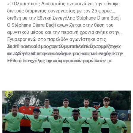
«Ο Ολυμπιακός Λευκωσίας ανακοινώνει την σύναψη
διετούς διάρκειας συνεργασίας με τον 25 φορές
διεθνή με την Εθνική Σενεγάλης Stéphane Diarra Badji.
Ο Stéphane Diarra Badji αγωνίζεται στην θέση του
αμυντικού μέσου και την περσινή χρονιά ανήκε στην
Eyupspor ενώ στο παρελθόν αγωνίστηκε στις
Anderlecht και Ludogorets με πολλαπλές συμμετοχές
Το ΔΣ και ο κόσμος του Ολυμπιακού καλωσορίζουν
σε αγώνες Champions League και Europa League. Στην
τον Stéphane στην οικογένεια μας και του ευχόμαστε
Εθνική Σενεγάλης αγωνίστηκε επί σειρά ετών με
κάθε επιτυχία με την μαυροπράσινη φανέλα.»
συμπαίκτες όπως οι: Sadio Mane, Idrissa Gueye,
Cheikhou Kouyate, Papiss Cisse. Χαρακτηρίζεται από
εξαιρετικά αθλητικά προσόντα, τάκλιν ακριβείας και
άριστη τοποθέτηση σε όλο τον χώρο του κέντρου.