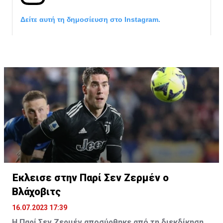
Δείτε αυτή τη δημοσίευση στο Instagram.
Η δημοσίευση κοινοποιήθηκε από το χρήστη サンフレッチェ広島 (@
Έκλεισε στην Παρί Σεν Ζερμέν ο
Βλάχοβιτς
16.07.2023 17:39
Η Παρί Σεν Ζερμέν αποσύρθηκε από τη διεκδίκηση