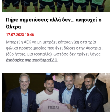
Πήρε σημειώσεις αλλά δεν… ανησυχεί ο
Όλτρα
17.07.2023 10:46
Μπορεί η ΑΕΚ να μη μετράει κάποια νίκη στα τρία
φιλικά προετοιμασίας που έχει δώσει στην Αυστρία
(δύο ήττες, μια ισοπαλία), ωστόσο δεν τρέχει λόγος
ανησυχίας για τον Όλτρα.
Διαβάστε περισσότερα
ΕΔΩ
.