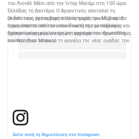
του Λιονέλ Μέσι από την Ίντερ Μαϊάμι στη 1:00 ώρα
Ελλάδας τη Δευτέρα. Ο Αργεντινός αποτελεί τη
μεγαλύτερη μεταγραφή στην ιστορία του MLS και θα
Οι δυο τους έχουν βγει πολλές φορές φωτογραφία,
παρουσιαστεί από τον συνιδιοκτήτη του συλλόγου και
όμως έπειτα από την ανακοίνωση της μεταγραφής
προηγούμενη μεγαλύτερη μεταγραφή στο πρωτάθλημα,
βγήκαν ακόμα μία, για πρώτη φορά με τον Αργεντινό
τον Ντέιβιντ Μπέκαμ.
σούπερ σταρ να φορά τη φανέλα της νέας ομάδας του.
Δείτε αυτή τη δημοσίευση στο Instagram.