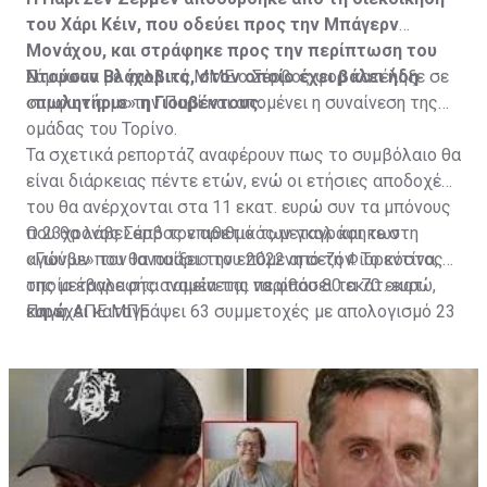
του Χάρι Κέιν, που οδεύει προς την Μπάγερν
Μονάχου, και στράφηκε προς την περίπτωση του
Ντούσαν Βλάχοβιτς, στον οποίο έχει βάλει ήδη
Σύμφωνα με γαλλικά ΜΜΕ ο Σέρβος φορ κατέληξε σε
«πωλητήριο» η Γιουβέντους.
συμφωνία με την Παρί και απομένει η συναίνεση της
ομάδας του Τορίνο.
Τα σχετικά ρεπορτάζ αναφέρουν πως το συμβόλαιο θα
είναι διάρκειας πέντε ετών, ενώ οι ετήσιες αποδοχές
του θα ανέρχονται στα 11 εκατ. ευρώ συν τα μπόνους
που θα λάβει από τον αριθμό των γκολ και των
Ο 23χρονος Σέρβος επιθετικός μεταγράφηκε στη
αγώνων που θα παίξει την επόμενη σεζόν. Το κόστος
«Γιούβε» τον Ιανουάριο του 2022 από τη Φιορεντίνα, η
της μεταγραφής αναμένεται να φθάσει τα 70 εκατ.
οποία έβαλε στα ταμεία της περίπου 80 εκατ. ευρώ,
ευρώ.
και έχει καταγράψει 63 συμμετοχές με απολογισμό 23
Πηγή: ΑΠΕ ΜΠΕ
γκολ και έξι ασίστ.