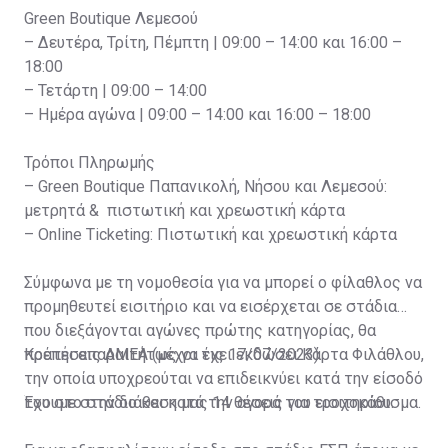
Green Boutique Λεμεσού
– Δευτέρα, Τρίτη, Πέμπτη | 09:00 – 14:00 και 16:00 –
18:00
– Τετάρτη | 09:00 – 14:00
– Ημέρα αγώνα | 09:00 – 14:00 και 16:00 – 18:00
Τρόποι Πληρωμής
– Green Boutique Παπανικολή, Νήσου και Λεμεσού:
μετρητά & πιστωτική και χρεωστική κάρτα
– Online Ticketing: Πιστωτική και χρεωστική κάρτα
Σύμφωνα με τη νομοθεσία για να μπορεί ο φίλαθλος να
προμηθευτεί εισιτήριο και να εισέρχεται σε στάδια
που διεξάγονται αγώνες πρώτης κατηγορίας, θα
πρέπει απαραιτήτως να έχει εκδώσει Κάρτα Φιλάθλου,
Κρατήσεις ΑΜΕΑ (μέχρι τις 17/07/2023)
την οποία υποχρεούται να επιδεικνύει κατά την είσοδό
του στο στάδιο και κατά την αγορά του εισιτηρίου.
Έχουμε στην διάθεση μας 14 θέσεις για τροχοκάθισμα.