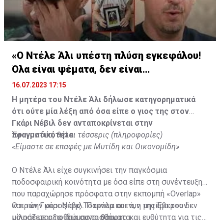
«Ο Ντέλε Άλι υπέστη πλύση εγκεφάλου!
Όλα είναι ψέματα, δεν είναι
υιοθετημένος»
16.07.2023 17:15
Η μητέρα του Ντέλε Άλι δήλωσε κατηγορηματικά
ότι ούτε μία λέξη από όσα είπε ο γιος της στον
Γκάρι Νέβιλ δεν ανταποκρίνεται στην
πραγματικότητα.
Έφυγαν δύο, θέλει τέσσερις (πληροφορίες)
«Είμαστε σε επαφές με Μυτίδη και Οικονομίδη»
Ο Ντέλε Άλι είχε συγκινήσει την παγκόσμια
ποδοσφαιρική κοινότητα με όσα είπε στη συνέντευξη
που παραχώρησε πρόσφατα στην εκπομπή «Overlap»
και τον Γκάρι Νέβιλ. Παρόλα αυτά, η μητέρα του δεν
Ο πρώην μέσος της Τότεναμ και νυν της Έβερτον
μοιράζεται τα ίδια συναισθήματα.
μίλησε με αξιοθαύμαστο θάρρος και ευθύτητα για τις