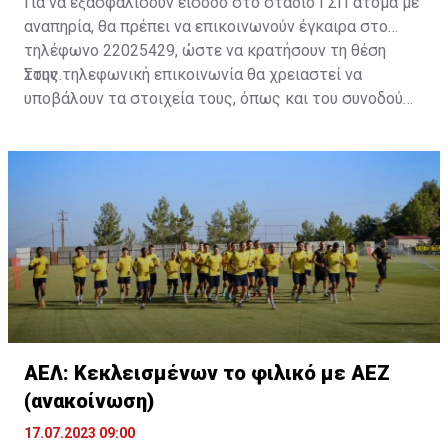
Για να εξασφαλίσουν είσοδο στο στάδιο ΓΣΠ άτομα με
αναπηρία, θα πρέπει να επικοινωνούν έγκαιρα στο
τηλέφωνο 22025429, ώστε να κρατήσουν τη θέση
τους.
Στην τηλεφωνική επικοινωνία θα χρειαστεί να
υποβάλουν τα στοιχεία τους, όπως και του συνοδού
τους. Τα στοιχεία που χρειάζονται είναι:
ονοματεπώνυμο, αριθμός πινακίδας αυτοκινήτου,
κάρτα ΑμεΑ και αριθμός κάρτας φιλάθλου του
συνοδού.»
ΑΕΛ: Κεκλεισμένων το φιλικό με ΑΕΖ
(ανακοίνωση)
17.07.2023 09:00