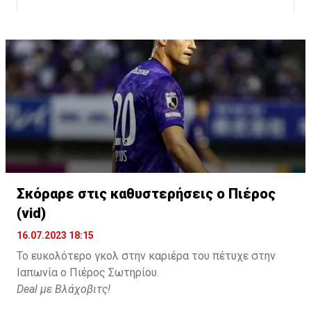
Σκόραρε στις καθυστερήσεις ο Πιέρος
Η δημοσίευση κοινοποιήθηκε από το χρήστη David Beckham (
(vid)
16.07.2023 18:15
Το ευκολότερο γκολ στην καριέρα του πέτυχε στην
Ιαπωνία ο Πιέρος Σωτηρίου.
Deal με Βλάχοβιτς!