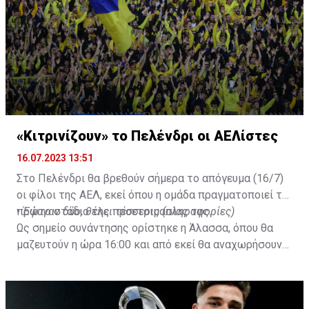
Al-Ahli hope to move fast.🇸🇦
pic.twitter.com/Z0SmniQXIP
— Ben Jacobs (@JacobsBen)
July 15, 2023
«Κιτρινίζουν» το Πελένδρι οι ΑΕΛίστες
16.07.2023 13:51
Στο Πελένδρι θα βρεθούν σήμερα το απόγευμα (16/7)
οι φίλοι της ΑΕΛ, εκεί όπου η ομάδα πραγματοποιεί το
πρώτο στάδιο της προετοιμασίας της.
•
Έφυγαν δύο, θέλει τέσσερις (πληροφορίες)
Ως σημείο συνάντησης ορίστηκε η Άλασσα, όπου θα
μαζευτούν η ώρα 16:00 και από εκεί θα αναχωρήσουν
με προορισμό το κοινοτικό γήπεδο Πελενδρίου, για να
δώοσυν το παρών τους στην απογευματινή προπόνηση
της ομάδας.