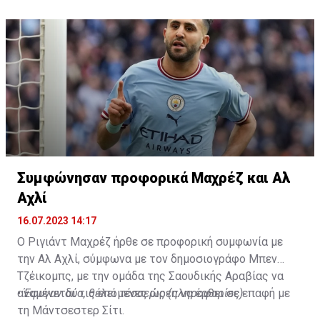
Συμφώνησαν προφορικά Μαχρέζ και Αλ
Αχλί
16.07.2023 14:17
Ο Ριγιάντ Μαχρέζ ήρθε σε προφορική συμφωνία με
την Αλ Αχλί, σύμφωνα με τον δημοσιογράφο Μπεν
Τζέικομπς, με την ομάδα της Σαουδικής Αραβίας να
αναμένεται τις επόμενες ώρες να έρθει σε επαφή με
•
Έφυγαν δύο, θέλει τέσσερις (πληροφορίες)
τη Μάντσεστερ Σίτι.