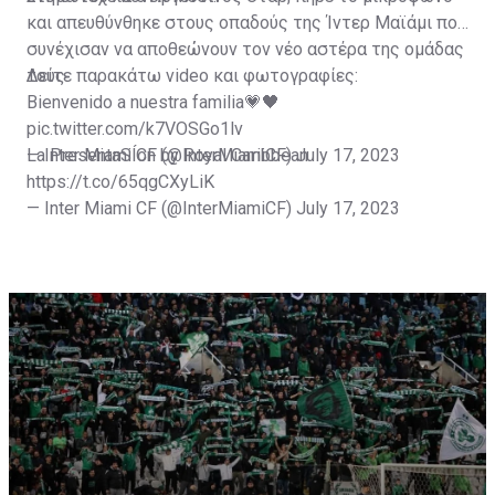
και απευθύνθηκε στους οπαδούς της Ίντερ Μαϊάμι που
συνέχισαν να αποθεώνουν τον νέο αστέρα της ομάδας
τους.
Δείτε παρακάτω video και φωτογραφίες:
Bienvenido a nuestra familia💗🖤
pic.twitter.com/k7VOSGo1lv
— Inter Miami CF (@InterMiamiCF)
La PresentaSÍon by Royal Caribbean
July 17, 2023
https://t.co/65qgCXyLiK
— Inter Miami CF (@InterMiamiCF)
July 17, 2023