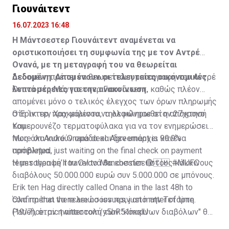
Γιουνάιτεντ
16.07.2023 16:48
Η Μάντσεστερ Γιουνάιτεντ αναμένεται να
οριστικοποιήσει τη συμφωνία της με τον Αντρέ
Ονανά, με τη μεταγραφή του να θεωρείται
δεδομένη. Απομένουν οι τελευταίες οικονομικές
Δεδομένη πρέπει να θεωρείται η μεταγραφή του Αντρέ
λεπτομέρειες για την ανακοίνωση.
Ονανά στη Μάντσεστερ Γιουνάιτεντ, καθώς πλέον
απομένει μόνο ο τελικός έλεγχος των όρων πληρωμής
στη Ίντερ, προκειμένου να ολοκληρωθεί η απόκτησή
Ο Έρικ τεν Χαχ μάλιστα, τηλεφώνησε στον 27χρονο
του.
Καμερουνέζο τερματοφύλακα για να τον ενημερώσει
πως όλα κυλούν ομάδα και δεν υπάρχει κανένα
More on André Onana deal. Agreement is 99.9%
πρόβλημα.
completed, just waiting on the final check on payment
terms then he’ll travel to Manchester. 🔴🇨🇲
Η μεταγραφή του Ονανά θα κοστίσει στους κόκκινους
#MUFC
διαβόλους 50.000.000 ευρώ συν 5.000.000 σε μπόνους.
Erik ten Hag directly called Onana in the last 48h to
confirm that there are no issues, just matter of time.
Όλα πρέπει να τελειώσουν πριν από την Τετάρτη
Patience.
(19/7), όταν η αποστολή των "κόκκινων διαβόλων" θα
pic.twitter.com/y5hR51mqlU
— Fabrizio Romano (@FabrizioRomano)
αναχωρήσει για περιοδεία στις ΗΠΑ.
July 16, 2023