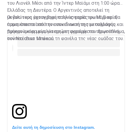
του Λιονέλ Μέσι από την Ίντερ Μαϊάμι στη 1:00 ώρα
Ελλάδας τη Δευτέρα. Ο Αργεντινός αποτελεί τη
μεγαλύτερη μεταγραφή στην ιστορία του MLS και θα
Οι δυο τους έχουν βγει πολλές φορές φωτογραφία,
παρουσιαστεί από τον συνιδιοκτήτη του συλλόγου και
όμως έπειτα από την ανακοίνωση της μεταγραφής
προηγούμενη μεγαλύτερη μεταγραφή στο πρωτάθλημα,
βγήκαν ακόμα μία, για πρώτη φορά με τον Αργεντινό
τον Ντέιβιντ Μπέκαμ.
σούπερ σταρ να φορά τη φανέλα της νέας ομάδας του.
Δείτε αυτή τη δημοσίευση στο Instagram.