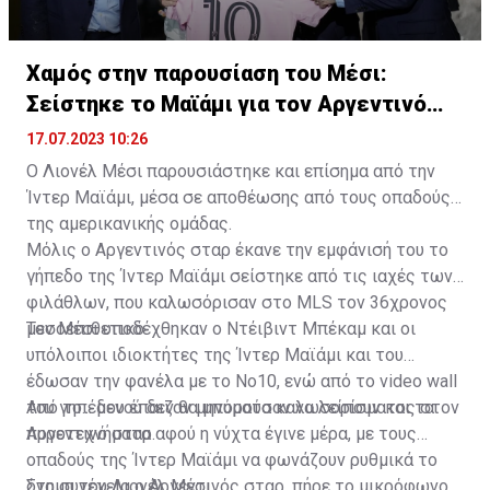
Χαμός στην παρουσίαση του Μέσι:
Σείστηκε το Μαϊάμι για τον Αργεντινό
σταρ
17.07.2023 10:26
Ο Λιονέλ Μέσι παρουσιάστηκε και επίσημα από την
Ίντερ Μαϊάμι, μέσα σε αποθέωσης από τους οπαδούς
της αμερικανικής ομάδας.
Μόλις ο Αργεντινός σταρ έκανε την εμφάνισή του το
γήπεδο της Ίντερ Μαϊάμι σείστηκε από τις ιαχές των
φιλάθλων, που καλωσόρισαν στο MLS τον 36χρονος
μεσοεπιθετικό.
Τον Μέσι υποδέχθηκαν ο Ντέιβιντ Μπέκαμ και οι
υπόλοιποι ιδιοκτήτες της Ίντερ Μαϊάμι και του
έδωσαν την φανέλα με το Νο10, ενώ από το video wall
του γηπέδου έπαιζαν μηνύματα καλωσορίσματος στον
Από το... μενού δεν θα μπορούσαν να λείπουν και τα
Αργεντινό σταρ.
πυροτεχνήματα αφού η νύχτα έγινε μέρα, με τους
οπαδούς της Ίντερ Μαϊάμι να φωνάζουν ρυθμικά το
όνομα του Λιονέλ Μέσι.
Στη συνέχεια ο Αργεντινός σταρ, πήρε το μικρόφωνο