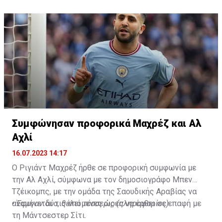
Συμφώνησαν προφορικά Μαχρέζ και Αλ
Αχλί
16.07.2023 14:17
Ο Ριγιάντ Μαχρέζ ήρθε σε προφορική συμφωνία με
την Αλ Αχλί, σύμφωνα με τον δημοσιογράφο Μπεν
Τζέικομπς, με την ομάδα της Σαουδικής Αραβίας να
αναμένεται τις επόμενες ώρες να έρθει σε επαφή με
•
Έφυγαν δύο, θέλει τέσσερις (πληροφορίες)
τη Μάντσεστερ Σίτι.