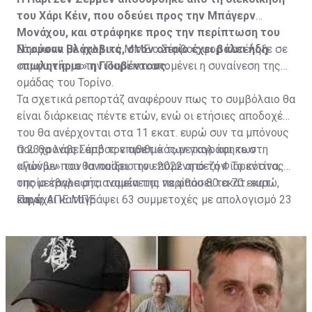
του Χάρι Κέιν, που οδεύει προς την Μπάγερν
Μονάχου, και στράφηκε προς την περίπτωση του
Ντούσαν Βλάχοβιτς, στον οποίο έχει βάλει ήδη
Σύμφωνα με γαλλικά ΜΜΕ ο Σέρβος φορ κατέληξε σε
«πωλητήριο» η Γιουβέντους.
συμφωνία με την Παρί και απομένει η συναίνεση της
ομάδας του Τορίνο.
Τα σχετικά ρεπορτάζ αναφέρουν πως το συμβόλαιο θα
είναι διάρκειας πέντε ετών, ενώ οι ετήσιες αποδοχές
του θα ανέρχονται στα 11 εκατ. ευρώ συν τα μπόνους
που θα λάβει από τον αριθμό των γκολ και των
Ο 23χρονος Σέρβος επιθετικός μεταγράφηκε στη
αγώνων που θα παίξει την επόμενη σεζόν. Το κόστος
«Γιούβε» τον Ιανουάριο του 2022 από τη Φιορεντίνα, η
της μεταγραφής αναμένεται να φθάσει τα 70 εκατ.
οποία έβαλε στα ταμεία της περίπου 80 εκατ. ευρώ,
ευρώ.
και έχει καταγράψει 63 συμμετοχές με απολογισμό 23
Πηγή: ΑΠΕ ΜΠΕ
γκολ και έξι ασίστ.