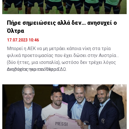
Πήρε σημειώσεις αλλά δεν… ανησυχεί ο
Όλτρα
17.07.2023 10:46
Μπορεί η ΑΕΚ να μη μετράει κάποια νίκη στα τρία
φιλικά προετοιμασίας που έχει δώσει στην Αυστρία
(δύο ήττες, μια ισοπαλία), ωστόσο δεν τρέχει λόγος
ανησυχίας για τον Όλτρα.
Διαβάστε περισσότερα
ΕΔΩ
.