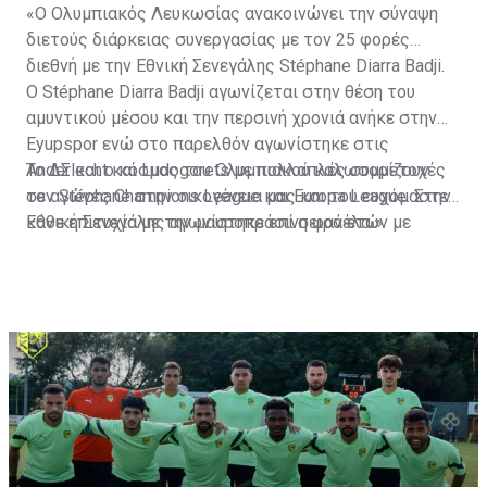
«Ο Ολυμπιακός Λευκωσίας ανακοινώνει την σύναψη
διετούς διάρκειας συνεργασίας με τον 25 φορές
διεθνή με την Εθνική Σενεγάλης Stéphane Diarra Badji.
Ο Stéphane Diarra Badji αγωνίζεται στην θέση του
αμυντικού μέσου και την περσινή χρονιά ανήκε στην
Eyupspor ενώ στο παρελθόν αγωνίστηκε στις
Anderlecht και Ludogorets με πολλαπλές συμμετοχές
Το ΔΣ και ο κόσμος του Ολυμπιακού καλωσορίζουν
σε αγώνες Champions League και Europa League. Στην
τον Stéphane στην οικογένεια μας και του ευχόμαστε
Εθνική Σενεγάλης αγωνίστηκε επί σειρά ετών με
κάθε επιτυχία με την μαυροπράσινη φανέλα.»
συμπαίκτες όπως οι: Sadio Mane, Idrissa Gueye,
Cheikhou Kouyate, Papiss Cisse. Χαρακτηρίζεται από
εξαιρετικά αθλητικά προσόντα, τάκλιν ακριβείας και
άριστη τοποθέτηση σε όλο τον χώρο του κέντρου.