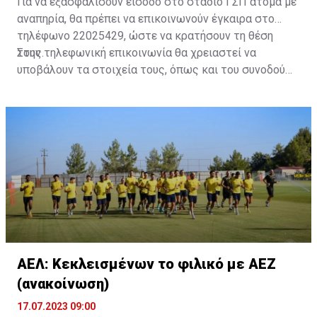
Για να εξασφαλίσουν είσοδο στο στάδιο ΓΣΠ άτομα με
αναπηρία, θα πρέπει να επικοινωνούν έγκαιρα στο
τηλέφωνο 22025429, ώστε να κρατήσουν τη θέση
τους.
Στην τηλεφωνική επικοινωνία θα χρειαστεί να
υποβάλουν τα στοιχεία τους, όπως και του συνοδού
τους. Τα στοιχεία που χρειάζονται είναι:
ονοματεπώνυμο, αριθμός πινακίδας αυτοκινήτου,
κάρτα ΑμεΑ και αριθμός κάρτας φιλάθλου του
συνοδού.»
ΑΕΛ: Κεκλεισμένων το φιλικό με ΑΕΖ
(ανακοίνωση)
17.07.2023 09:00