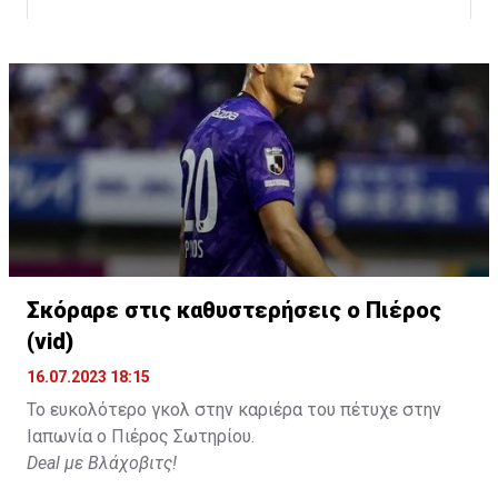
Σκόραρε στις καθυστερήσεις ο Πιέρος
Η δημοσίευση κοινοποιήθηκε από το χρήστη David Beckham (
(vid)
16.07.2023 18:15
Το ευκολότερο γκολ στην καριέρα του πέτυχε στην
Ιαπωνία ο Πιέρος Σωτηρίου.
Deal με Βλάχοβιτς!