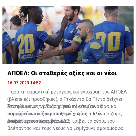
ΑΠΟΕΛ: Οι σταθερές αξίες και οι νέοι
16.07.2023 14:52
Παρά τη σημαντική μεταγραφική ενίσχυση του ΑΠΟΕΛ
(βλέπε έξι προσθήκες), ο Ρικάρντο Σα Πίντο δείχνει
διατεθειμένος να διατηρήσει τον περσινό βασικό
Στο φιλικό με τη Δόξα οι παλιοί έδειξαν ότι
κορμό, κάνοντας κάποιες ελάχιστες, αλλά
παραμένουν οι ίδιες σταθερές αξίες που γνωρίζαμε,
απαραίτητες παρεμβάσεις.
ενώ ο Πορτογάλος τεχνικός τρίβει τα χέρια του
Διαβάστε περισσότερα
ΕΔΩ
.
βλέποντας και τους νέους να «σμίγουν» ομοιόμορφα
στο γήπεδο με το περσινό ρόστερ.