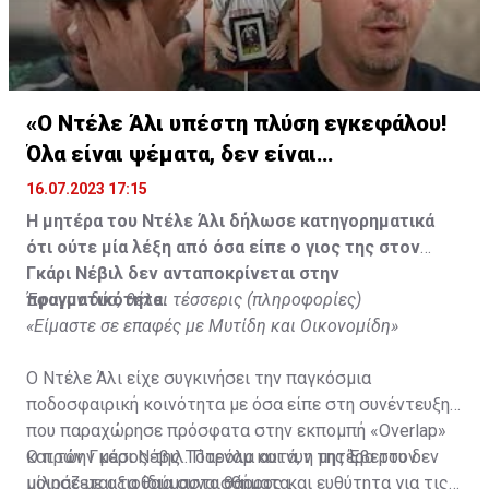
«Ο Ντέλε Άλι υπέστη πλύση εγκεφάλου!
Όλα είναι ψέματα, δεν είναι
υιοθετημένος»
16.07.2023 17:15
Η μητέρα του Ντέλε Άλι δήλωσε κατηγορηματικά
ότι ούτε μία λέξη από όσα είπε ο γιος της στον
Γκάρι Νέβιλ δεν ανταποκρίνεται στην
πραγματικότητα.
Έφυγαν δύο, θέλει τέσσερις (πληροφορίες)
«Είμαστε σε επαφές με Μυτίδη και Οικονομίδη»
Ο Ντέλε Άλι είχε συγκινήσει την παγκόσμια
ποδοσφαιρική κοινότητα με όσα είπε στη συνέντευξη
που παραχώρησε πρόσφατα στην εκπομπή «Overlap»
και τον Γκάρι Νέβιλ. Παρόλα αυτά, η μητέρα του δεν
Ο πρώην μέσος της Τότεναμ και νυν της Έβερτον
μοιράζεται τα ίδια συναισθήματα.
μίλησε με αξιοθαύμαστο θάρρος και ευθύτητα για τις