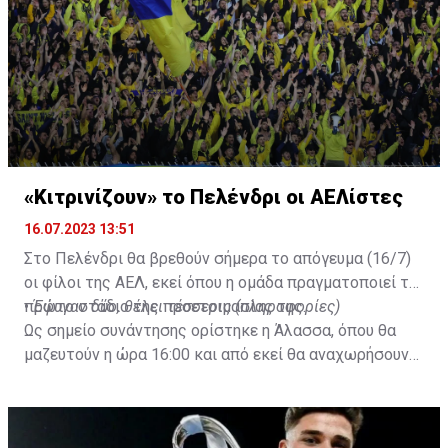
Al-Ahli hope to move fast.🇸🇦
pic.twitter.com/Z0SmniQXIP
— Ben Jacobs (@JacobsBen)
July 15, 2023
«Κιτρινίζουν» το Πελένδρι οι ΑΕΛίστες
16.07.2023 13:51
Στο Πελένδρι θα βρεθούν σήμερα το απόγευμα (16/7)
οι φίλοι της ΑΕΛ, εκεί όπου η ομάδα πραγματοποιεί το
πρώτο στάδιο της προετοιμασίας της.
•
Έφυγαν δύο, θέλει τέσσερις (πληροφορίες)
Ως σημείο συνάντησης ορίστηκε η Άλασσα, όπου θα
μαζευτούν η ώρα 16:00 και από εκεί θα αναχωρήσουν
με προορισμό το κοινοτικό γήπεδο Πελενδρίου, για να
δώοσυν το παρών τους στην απογευματινή προπόνηση
της ομάδας.