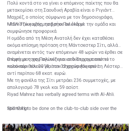
Πολύ κοντά στο να γίνει ο επόμενος παίκτης που θα
μετακομίσει στη Σαουδική Αραβία είναι ο Ριγιάντ
Μαχρέζ, ο οποίος σύμφωνα με τον δημοσιογράφο,
Μπεν Τζέικομπς, τα βρήκε σε όλα με την ομάδα και
•
ΑΕΛίστικη εξόρμηση στο Πελένδρι!
συμφώνησε προφορικά.
Η ομάδα από τη Μέση Ανατολή δεν έχει καταθέσει
ακόμα επίσημη πρόταση στη Μάντσεστερ Σίτι, αλλά
αναμένεται εντός των επόμενων 48 ωρών να έρθει σε
επαφή με τους Πολίτες για να διαπραγματευτεί το
Ο έμπειρος χαφ αγωνίζεται στο Έτιχαντ από το
ποσό που θέλουν για τον 32χρονο Αλγερινό.
καλοκαίρι του 2018, όταν αποχώρησε από τη Λέστερ
αντί περίπου 68 εκατ. ευρώ.
Με τη φανέλα της Σίτι μετράει 236 συμμετοχές, με
απολογισμό 78 γκολ και 59 ασίστ.
Riyad Mahrez has verbally agreed terms with Al-Ahli.
Still work to be done on the club-to-club side over the
sport24.gr
next 24-48 hours.
Not a done deal yet, but Mahrez is keen on the move and