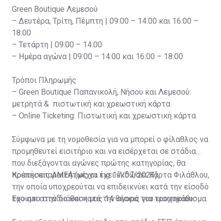
Green Boutique Λεμεσού
– Δευτέρα, Τρίτη, Πέμπτη | 09:00 – 14:00 και 16:00 –
18:00
– Τετάρτη | 09:00 – 14:00
– Ημέρα αγώνα | 09:00 – 14:00 και 16:00 – 18:00
Τρόποι Πληρωμής
– Green Boutique Παπανικολή, Νήσου και Λεμεσού:
μετρητά & πιστωτική και χρεωστική κάρτα
– Online Ticketing: Πιστωτική και χρεωστική κάρτα
Σύμφωνα με τη νομοθεσία για να μπορεί ο φίλαθλος να
προμηθευτεί εισιτήριο και να εισέρχεται σε στάδια
που διεξάγονται αγώνες πρώτης κατηγορίας, θα
πρέπει απαραιτήτως να έχει εκδώσει Κάρτα Φιλάθλου,
Κρατήσεις ΑΜΕΑ (μέχρι τις 17/07/2023)
την οποία υποχρεούται να επιδεικνύει κατά την είσοδό
του στο στάδιο και κατά την αγορά του εισιτηρίου.
Έχουμε στην διάθεση μας 14 θέσεις για τροχοκάθισμα.