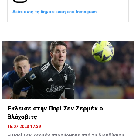
Δείτε αυτή τη δημοσίευση στο Instagram.
Η δημοσίευση κοινοποιήθηκε από το χρήστη サンフレッチェ広島 (@
Έκλεισε στην Παρί Σεν Ζερμέν ο
Βλάχοβιτς
16.07.2023 17:39
Η Παρί Σεν Ζερμέν αποσύρθηκε από τη διεκδίκηση