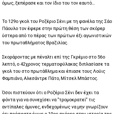
όμως, ξεπέρασε και τον ίδιο του τον εαυτό...
Το 129ο γκολ του Ροζέριο Σένι με τη φανέλα της Σάο
Πάουλο τον έφερε στην πρώτη θέση των σκόρερ
ύστερα από το πέρας των πρώτων έξι αγωνιστικών
του πρωταθλήματος Βραζιλίας.
Σκοράροντας με πέναλτι επί της Γκρέμιο στο 56ο
λεπτό, ο 42χρονος τερματοφύλακας διπλασίασε τα
γκολ του στο πρωτάθλημα και έπιασε τους Λούις
Φαμπιάνο, Αλεσάντρε Πάτο, Μίτσελ Μπάστος.
Όσοι πιστεύουν ότι ο Ροζέριο Σένι δεν έχει τα
φόντα για να συνεχίσει να "τρομοκρατεί" τις
αντίπαλες άμυνες, ενδεχομένως να μην γνωρίζουν
ότι πρόσφατα έγινε ο 10ος σκόρερ στην ιστορία της