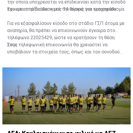
την οποία υποχρεούται να επιδεικνύει κατά την είσοδό
του στο στάδιο και κατά την αγορά του εισιτηρίου.
Έχουμε στην διάθεση μας 14 θέσεις για τροχοκάθισμα.
Για να εξασφαλίσουν είσοδο στο στάδιο ΓΣΠ άτομα με
αναπηρία, θα πρέπει να επικοινωνούν έγκαιρα στο
τηλέφωνο 22025429, ώστε να κρατήσουν τη θέση
τους.
Στην τηλεφωνική επικοινωνία θα χρειαστεί να
υποβάλουν τα στοιχεία τους, όπως και του συνοδού
τους. Τα στοιχεία που χρειάζονται είναι:
ονοματεπώνυμο, αριθμός πινακίδας αυτοκινήτου,
κάρτα ΑμεΑ και αριθμός κάρτας φιλάθλου του
συνοδού.»