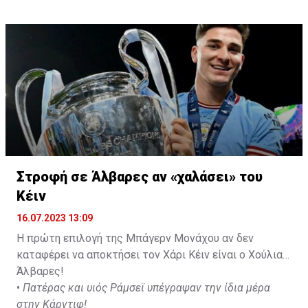
με προορισμό το κοινοτικό γήπεδο Πελενδρίου, για να
δώοσυν το παρών τους στην απογευματινή προπόνηση
της ομάδας.
Στροφή σε Άλβαρες αν «χαλάσει» του
Κέιν
16.07.2023 13:09
Η πρώτη επιλογή της Μπάγερν Μονάχου αν δεν
καταφέρει να αποκτήσει τον Χάρι Κέιν είναι ο Χούλιαν
Άλβαρες!
•
Πατέρας και υιός Ράμσεϊ υπέγραψαν την ίδια μέρα
στην Κάρντιφ!