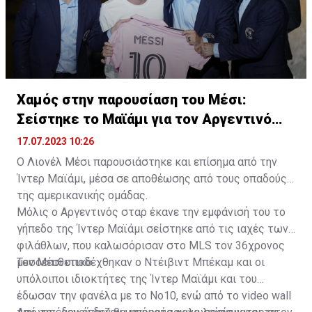
Χαμός στην παρουσίαση του Μέσι:
Σείστηκε το Μαϊάμι για τον Αργεντινό
σταρ
17.07.2023 10:26
Ο Λιονέλ Μέσι παρουσιάστηκε και επίσημα από την
Ίντερ Μαϊάμι, μέσα σε αποθέωσης από τους οπαδούς
της αμερικανικής ομάδας.
Μόλις ο Αργεντινός σταρ έκανε την εμφάνισή του το
γήπεδο της Ίντερ Μαϊάμι σείστηκε από τις ιαχές των
φιλάθλων, που καλωσόρισαν στο MLS τον 36χρονος
μεσοεπιθετικό.
Τον Μέσι υποδέχθηκαν ο Ντέιβιντ Μπέκαμ και οι
υπόλοιποι ιδιοκτήτες της Ίντερ Μαϊάμι και του
έδωσαν την φανέλα με το Νο10, ενώ από το video wall