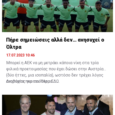
Πήρε σημειώσεις αλλά δεν… ανησυχεί ο
Όλτρα
17.07.2023 10:46
Μπορεί η ΑΕΚ να μη μετράει κάποια νίκη στα τρία
φιλικά προετοιμασίας που έχει δώσει στην Αυστρία
(δύο ήττες, μια ισοπαλία), ωστόσο δεν τρέχει λόγος
ανησυχίας για τον Όλτρα.
Διαβάστε περισσότερα
ΕΔΩ
.