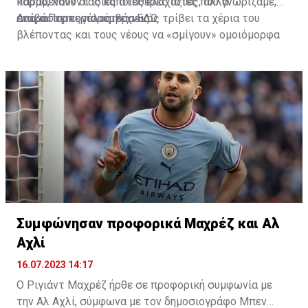
κορμό, κάνοντας κάποιες ελάχιστες, αλλά
παραμένουν οι ίδιες σταθερές αξίες που γνωρίζαμε,
απαραίτητες παρεμβάσεις.
ενώ ο Πορτογάλος τεχνικός τρίβει τα χέρια του
Διαβάστε περισσότερα
ΕΔΩ
.
βλέποντας και τους νέους να «σμίγουν» ομοιόμορφα
στο γήπεδο με το περσινό ρόστερ.
Συμφώνησαν προφορικά Μαχρέζ και Αλ
Αχλί
16.07.2023 14:17
Ο Ριγιάντ Μαχρέζ ήρθε σε προφορική συμφωνία με
την Αλ Αχλί, σύμφωνα με τον δημοσιογράφο Μπεν