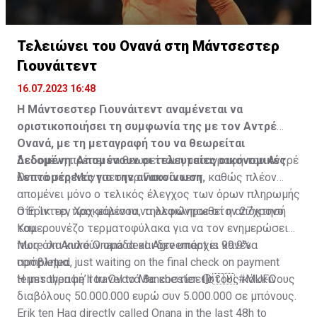
Τελειώνει του Ονανά στη Μάντσεστερ
Γιουνάιτεντ
16.07.2023 16:48
Η Μάντσεστερ Γιουνάιτεντ αναμένεται να
οριστικοποιήσει τη συμφωνία της με τον Αντρέ
Ονανά, με τη μεταγραφή του να θεωρείται
δεδομένη. Απομένουν οι τελευταίες οικονομικές
Δεδομένη πρέπει να θεωρείται η μεταγραφή του Αντρέ
λεπτομέρειες για την ανακοίνωση.
Ονανά στη Μάντσεστερ Γιουνάιτεντ, καθώς πλέον
απομένει μόνο ο τελικός έλεγχος των όρων πληρωμής
στη Ίντερ, προκειμένου να ολοκληρωθεί η απόκτησή
Ο Έρικ τεν Χαχ μάλιστα, τηλεφώνησε στον 27χρονο
του.
Καμερουνέζο τερματοφύλακα για να τον ενημερώσει
πως όλα κυλούν ομάδα και δεν υπάρχει κανένα
More on André Onana deal. Agreement is 99.9%
πρόβλημα.
completed, just waiting on the final check on payment
terms then he’ll travel to Manchester. 🔴🇨🇲
Η μεταγραφή του Ονανά θα κοστίσει στους κόκκινους
#MUFC
διαβόλους 50.000.000 ευρώ συν 5.000.000 σε μπόνους.
Erik ten Hag directly called Onana in the last 48h to