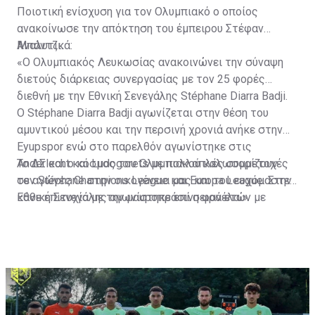
Ποιοτική ενίσχυση για τον Ολυμπιακό ο οποίος
ανακοίνωσε την απόκτηση του έμπειρου Στέφαν
Μπάντζι.
Αναλυτικά:
«Ο Ολυμπιακός Λευκωσίας ανακοινώνει την σύναψη
διετούς διάρκειας συνεργασίας με τον 25 φορές
διεθνή με την Εθνική Σενεγάλης Stéphane Diarra Badji.
Ο Stéphane Diarra Badji αγωνίζεται στην θέση του
αμυντικού μέσου και την περσινή χρονιά ανήκε στην
Eyupspor ενώ στο παρελθόν αγωνίστηκε στις
Anderlecht και Ludogorets με πολλαπλές συμμετοχές
Το ΔΣ και ο κόσμος του Ολυμπιακού καλωσορίζουν
σε αγώνες Champions League και Europa League. Στην
τον Stéphane στην οικογένεια μας και του ευχόμαστε
Εθνική Σενεγάλης αγωνίστηκε επί σειρά ετών με
κάθε επιτυχία με την μαυροπράσινη φανέλα.»
συμπαίκτες όπως οι: Sadio Mane, Idrissa Gueye,
Cheikhou Kouyate, Papiss Cisse. Χαρακτηρίζεται από
εξαιρετικά αθλητικά προσόντα, τάκλιν ακριβείας και
άριστη τοποθέτηση σε όλο τον χώρο του κέντρου.