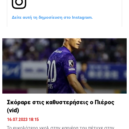
Δείτε αυτή τη δημοσίευση στο Instagram.
Σκόραρε στις καθυστερήσεις ο Πιέρος
Η δημοσίευση κοινοποιήθηκε από το χρήστη David Beckham (
(vid)
16.07.2023 18:15
Το ευκολότερο γκολ στην καριέρα του πέτυχε στην