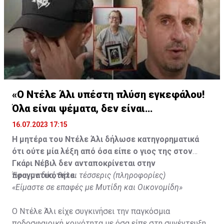
«Ο Ντέλε Άλι υπέστη πλύση εγκεφάλου!
Όλα είναι ψέματα, δεν είναι
υιοθετημένος»
16.07.2023 17:15
Η μητέρα του Ντέλε Άλι δήλωσε κατηγορηματικά
ότι ούτε μία λέξη από όσα είπε ο γιος της στον
Γκάρι Νέβιλ δεν ανταποκρίνεται στην
πραγματικότητα.
Έφυγαν δύο, θέλει τέσσερις (πληροφορίες)
«Είμαστε σε επαφές με Μυτίδη και Οικονομίδη»
Ο Ντέλε Άλι είχε συγκινήσει την παγκόσμια
ποδοσφαιρική κοινότητα με όσα είπε στη συνέντευξη