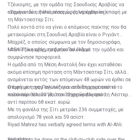
Τζέικομπς, με την ομάδα της Σαουδικής Αραβίας να
αναμένεται τις επόμενες ώρες να έρθει σε επαφή με
•
Έφυγαν δύο, θέλει τέσσερις (πληροφορίες)
τη Μάντσεστερ Σίτι.
Πολύ κοντά στο να γίνει ο επόμενος παίκτης που θα
μετακομίσει στη Σαουδική Αραβία είναι ο Ριγιάντ
Μαχρέζ, ο οποίος σύμφωνα με τον δημοσιογράφο,
Μπεν Τζέικομπς, τα βρήκε σε όλα με την ομάδα και
•
ΑΕΛίστικη εξόρμηση στο Πελένδρι!
συμφώνησε προφορικά.
Η ομάδα από τη Μέση Ανατολή δεν έχει καταθέσει
ακόμα επίσημη πρόταση στη Μάντσεστερ Σίτι, αλλά
αναμένεται εντός των επόμενων 48 ωρών να έρθει σε
επαφή με τους Πολίτες για να διαπραγματευτεί το
Ο έμπειρος χαφ αγωνίζεται στο Έτιχαντ από το
ποσό που θέλουν για τον 32χρονο Αλγερινό.
καλοκαίρι του 2018, όταν αποχώρησε από τη Λέστερ
αντί περίπου 68 εκατ. ευρώ.
Με τη φανέλα της Σίτι μετράει 236 συμμετοχές, με
απολογισμό 78 γκολ και 59 ασίστ.
Riyad Mahrez has verbally agreed terms with Al-Ahli.
Still work to be done on the club-to-club side over the
sport24.gr