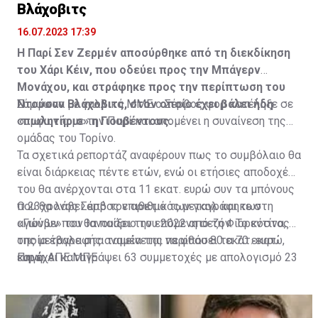
Βλάχοβιτς
16.07.2023 17:39
Η Παρί Σεν Ζερμέν αποσύρθηκε από τη διεκδίκηση
του Χάρι Κέιν, που οδεύει προς την Μπάγερν
Μονάχου, και στράφηκε προς την περίπτωση του
Ντούσαν Βλάχοβιτς, στον οποίο έχει βάλει ήδη
Σύμφωνα με γαλλικά ΜΜΕ ο Σέρβος φορ κατέληξε σε
«πωλητήριο» η Γιουβέντους.
συμφωνία με την Παρί και απομένει η συναίνεση της
ομάδας του Τορίνο.
Τα σχετικά ρεπορτάζ αναφέρουν πως το συμβόλαιο θα
είναι διάρκειας πέντε ετών, ενώ οι ετήσιες αποδοχές
του θα ανέρχονται στα 11 εκατ. ευρώ συν τα μπόνους
που θα λάβει από τον αριθμό των γκολ και των
Ο 23χρονος Σέρβος επιθετικός μεταγράφηκε στη
αγώνων που θα παίξει την επόμενη σεζόν. Το κόστος
«Γιούβε» τον Ιανουάριο του 2022 από τη Φιορεντίνα, η
της μεταγραφής αναμένεται να φθάσει τα 70 εκατ.
οποία έβαλε στα ταμεία της περίπου 80 εκατ. ευρώ,
ευρώ.
και έχει καταγράψει 63 συμμετοχές με απολογισμό 23
Πηγή: ΑΠΕ ΜΠΕ
γκολ και έξι ασίστ.