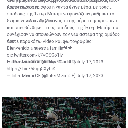
του γηπέδου έπαιζαν μηνύματα καλωσορίσματος στον
Από το... μενού δεν θα μπορούσαν να λείπουν και τα
Αργεντινό σταρ.
πυροτεχνήματα αφού η νύχτα έγινε μέρα, με τους
οπαδούς της Ίντερ Μαϊάμι να φωνάζουν ρυθμικά το
όνομα του Λιονέλ Μέσι.
Στη συνέχεια ο Αργεντινός σταρ, πήρε το μικρόφωνο
και απευθύνθηκε στους οπαδούς της Ίντερ Μαϊάμι που
συνέχισαν να αποθεώνουν τον νέο αστέρα της ομάδας
τους.
Δείτε παρακάτω video και φωτογραφίες:
Bienvenido a nuestra familia💗🖤
pic.twitter.com/k7VOSGo1lv
— Inter Miami CF (@InterMiamiCF)
La PresentaSÍon by Royal Caribbean
July 17, 2023
https://t.co/65qgCXyLiK
— Inter Miami CF (@InterMiamiCF)
July 17, 2023