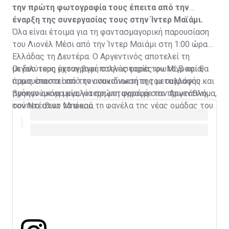
την πρώτη φωτογραφία τους έπειτα από την
έναρξη της συνεργασίας τους στην Ίντερ Μαϊάμι.
Όλα είναι έτοιμα για τη φαντασμαγορική παρουσίαση
του Λιονέλ Μέσι από την Ίντερ Μαϊάμι στη 1:00 ώρα
Ελλάδας τη Δευτέρα. Ο Αργεντινός αποτελεί τη
μεγαλύτερη μεταγραφή στην ιστορία του MLS και θα
Οι δυο τους έχουν βγει πολλές φορές φωτογραφία,
παρουσιαστεί από τον συνιδιοκτήτη του συλλόγου και
όμως έπειτα από την ανακοίνωση της μεταγραφής
προηγούμενη μεγαλύτερη μεταγραφή στο πρωτάθλημα,
βγήκαν ακόμα μία, για πρώτη φορά με τον Αργεντινό
τον Ντέιβιντ Μπέκαμ.
σούπερ σταρ να φορά τη φανέλα της νέας ομάδας του.