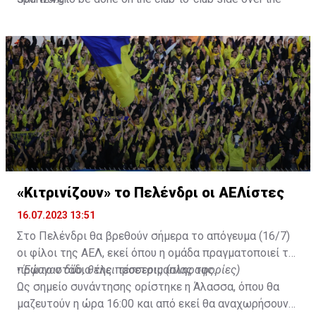
next 24-48 hours.
Not a done deal yet, but Mahrez is keen on the move and
Al-Ahli hope to move fast.🇸🇦
pic.twitter.com/Z0SmniQXIP
— Ben Jacobs (@JacobsBen)
July 15, 2023
«Κιτρινίζουν» το Πελένδρι οι ΑΕΛίστες
16.07.2023 13:51
Στο Πελένδρι θα βρεθούν σήμερα το απόγευμα (16/7)
οι φίλοι της ΑΕΛ, εκεί όπου η ομάδα πραγματοποιεί το
πρώτο στάδιο της προετοιμασίας της.
•
Έφυγαν δύο, θέλει τέσσερις (πληροφορίες)
Ως σημείο συνάντησης ορίστηκε η Άλασσα, όπου θα
μαζευτούν η ώρα 16:00 και από εκεί θα αναχωρήσουν