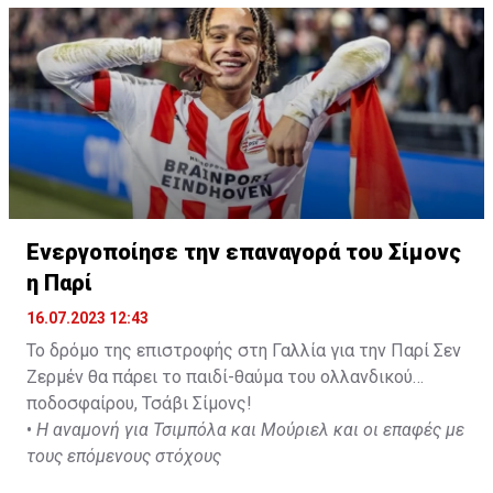
pic.twitter.com/eGi61fRc5O
— Ekrem KONUR (@Ekremkonur)
July 15, 2023
Ενεργοποίησε την επαναγορά του Σίμονς
η Παρί
16.07.2023 12:43
Το δρόμο της επιστροφής στη Γαλλία για την Παρί Σεν
Ζερμέν θα πάρει το παιδί-θαύμα του ολλανδικού
ποδοσφαίρου, Τσάβι Σίμονς!
•
Η αναμονή για Τσιμπόλα και Μούριελ και οι επαφές με
τους επόμενους στόχους