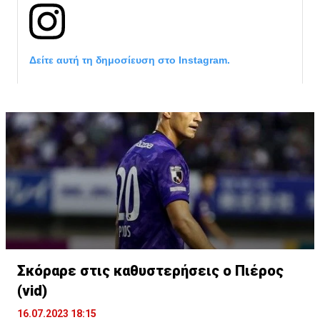
Δείτε αυτή τη δημοσίευση στο Instagram.
Σκόραρε στις καθυστερήσεις ο Πιέρος
Η δημοσίευση κοινοποιήθηκε από το χρήστη David Beckham (
(vid)
16.07.2023 18:15