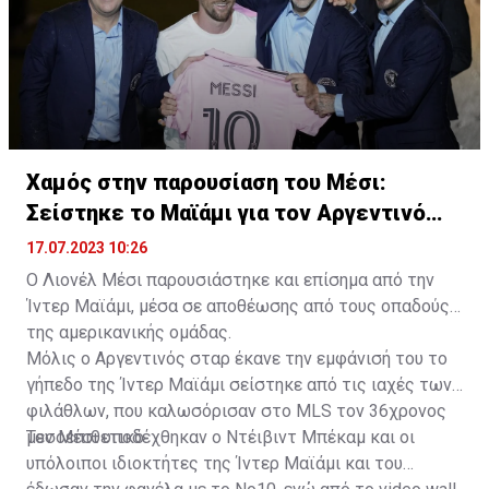
Χαμός στην παρουσίαση του Μέσι:
Σείστηκε το Μαϊάμι για τον Αργεντινό
σταρ
17.07.2023 10:26
Ο Λιονέλ Μέσι παρουσιάστηκε και επίσημα από την
Ίντερ Μαϊάμι, μέσα σε αποθέωσης από τους οπαδούς
της αμερικανικής ομάδας.
Μόλις ο Αργεντινός σταρ έκανε την εμφάνισή του το
γήπεδο της Ίντερ Μαϊάμι σείστηκε από τις ιαχές των
φιλάθλων, που καλωσόρισαν στο MLS τον 36χρονος
μεσοεπιθετικό.
Τον Μέσι υποδέχθηκαν ο Ντέιβιντ Μπέκαμ και οι
υπόλοιποι ιδιοκτήτες της Ίντερ Μαϊάμι και του