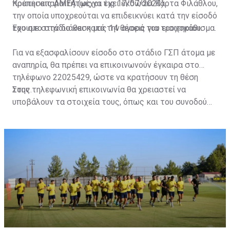
πρέπει απαραιτήτως να έχει εκδώσει Κάρτα Φιλάθλου,
Κρατήσεις ΑΜΕΑ (μέχρι τις 17/07/2023)
την οποία υποχρεούται να επιδεικνύει κατά την είσοδό
του στο στάδιο και κατά την αγορά του εισιτηρίου.
Έχουμε στην διάθεση μας 14 θέσεις για τροχοκάθισμα.
Για να εξασφαλίσουν είσοδο στο στάδιο ΓΣΠ άτομα με
αναπηρία, θα πρέπει να επικοινωνούν έγκαιρα στο
τηλέφωνο 22025429, ώστε να κρατήσουν τη θέση
τους.
Στην τηλεφωνική επικοινωνία θα χρειαστεί να
υποβάλουν τα στοιχεία τους, όπως και του συνοδού
τους. Τα στοιχεία που χρειάζονται είναι:
ονοματεπώνυμο, αριθμός πινακίδας αυτοκινήτου,
κάρτα ΑμεΑ και αριθμός κάρτας φιλάθλου του
συνοδού.»