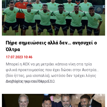
Πήρε σημειώσεις αλλά δεν… ανησυχεί ο
Όλτρα
17.07.2023 10:46
Μπορεί η ΑΕΚ να μη μετράει κάποια νίκη στα τρία
φιλικά προετοιμασίας που έχει δώσει στην Αυστρία
(δύο ήττες, μια ισοπαλία), ωστόσο δεν τρέχει λόγος
ανησυχίας για τον Όλτρα.
Διαβάστε περισσότερα
ΕΔΩ
.