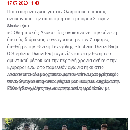
17.07.2023 11:43
Ποιοτική ενίσχυση για τον Ολυμπιακό ο οποίος
ανακοίνωσε την απόκτηση του έμπειρου Στέφαν
Μπάντζι.
Αναλυτικά:
«Ο Ολυμπιακός Λευκωσίας ανακοινώνει την σύναψη
διετούς διάρκειας συνεργασίας με τον 25 φορές
διεθνή με την Εθνική Σενεγάλης Stéphane Diarra Badji.
Ο Stéphane Diarra Badji αγωνίζεται στην θέση του
αμυντικού μέσου και την περσινή χρονιά ανήκε στην
Eyupspor ενώ στο παρελθόν αγωνίστηκε στις
Anderlecht και Ludogorets με πολλαπλές συμμετοχές
Το ΔΣ και ο κόσμος του Ολυμπιακού καλωσορίζουν
σε αγώνες Champions League και Europa League. Στην
τον Stéphane στην οικογένεια μας και του ευχόμαστε
Εθνική Σενεγάλης αγωνίστηκε επί σειρά ετών με
κάθε επιτυχία με την μαυροπράσινη φανέλα.»
συμπαίκτες όπως οι: Sadio Mane, Idrissa Gueye,
Cheikhou Kouyate, Papiss Cisse. Χαρακτηρίζεται από
εξαιρετικά αθλητικά προσόντα, τάκλιν ακριβείας και
άριστη τοποθέτηση σε όλο τον χώρο του κέντρου.