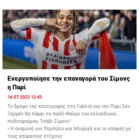
🇦🇷 🔵
#MCFC
🔴
#FCBayern
https://t.co/lj6Hu49mSu
pic.twitter.com/eGi61fRc5O
— Ekrem KONUR (@Ekremkonur)
July 15, 2023
Ενεργοποίησε την επαναγορά του Σίμονς
η Παρί
16.07.2023 12:43
Το δρόμο της επιστροφής στη Γαλλία για την Παρί Σεν
Ζερμέν θα πάρει το παιδί-θαύμα του ολλανδικού
ποδοσφαίρου, Τσάβι Σίμονς!
•
Η αναμονή για Τσιμπόλα και Μούριελ και οι επαφές με
τους επόμενους στόχους