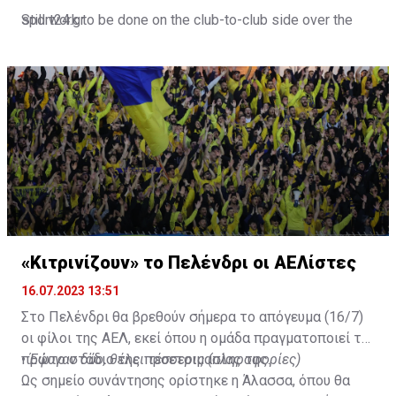
Still work to be done on the club-to-club side over the
sport24.gr
next 24-48 hours.
Not a done deal yet, but Mahrez is keen on the move and
Al-Ahli hope to move fast.🇸🇦
pic.twitter.com/Z0SmniQXIP
— Ben Jacobs (@JacobsBen)
July 15, 2023
«Κιτρινίζουν» το Πελένδρι οι ΑΕΛίστες
16.07.2023 13:51
Στο Πελένδρι θα βρεθούν σήμερα το απόγευμα (16/7)
οι φίλοι της ΑΕΛ, εκεί όπου η ομάδα πραγματοποιεί το
πρώτο στάδιο της προετοιμασίας της.
•
Έφυγαν δύο, θέλει τέσσερις (πληροφορίες)
Ως σημείο συνάντησης ορίστηκε η Άλασσα, όπου θα