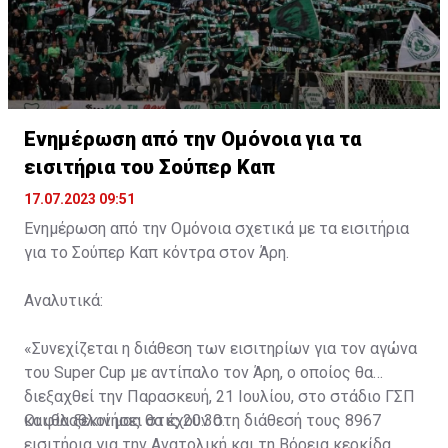
Ενημέρωση από την Ομόνοια για τα
εισιτήρια του Σούπερ Καπ
17.07.2023 09:51
Ενημέρωση από την Ομόνοια σχετικά με τα εισιτήρια
για το Σούπερ Καπ κόντρα στον Άρη.
Αναλυτικά:
«Συνεχίζεται η διάθεση των εισιτηρίων για τον αγώνα
του Super Cup με αντίπαλο τον Άρη, ο οποίος θα
διεξαχθεί την Παρασκευή, 21 Ιουλίου, στο στάδιο ΓΣΠ
και θα ξεκινήσει στις 20:30.
Οι φίλαθλοί μας θα έχουν στη διάθεσή τους 8967
εισιτήρια για την Ανατολική και τη Βόρεια κερκίδα.