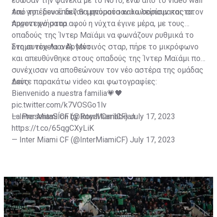
έδωσαν την φανέλα με το Νο10, ενώ από το video wall
του γηπέδου έπαιζαν μηνύματα καλωσορίσματος στον
Από το... μενού δεν θα μπορούσαν να λείπουν και τα
Αργεντινό σταρ.
πυροτεχνήματα αφού η νύχτα έγινε μέρα, με τους
οπαδούς της Ίντερ Μαϊάμι να φωνάζουν ρυθμικά το
όνομα του Λιονέλ Μέσι.
Στη συνέχεια ο Αργεντινός σταρ, πήρε το μικρόφωνο
και απευθύνθηκε στους οπαδούς της Ίντερ Μαϊάμι που
συνέχισαν να αποθεώνουν τον νέο αστέρα της ομάδας
τους.
Δείτε παρακάτω video και φωτογραφίες:
Bienvenido a nuestra familia💗🖤
pic.twitter.com/k7VOSGo1lv
— Inter Miami CF (@InterMiamiCF)
La PresentaSÍon by Royal Caribbean
July 17, 2023
https://t.co/65qgCXyLiK
— Inter Miami CF (@InterMiamiCF)
July 17, 2023