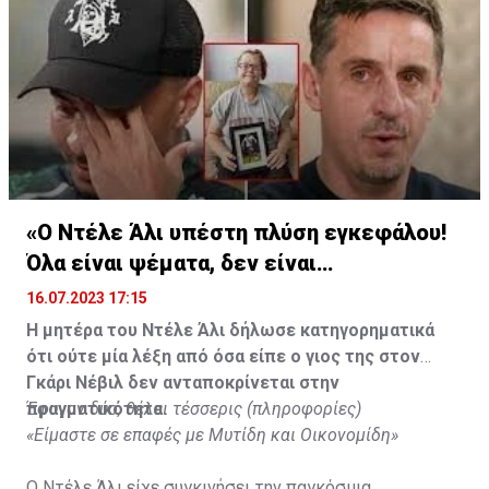
«Ο Ντέλε Άλι υπέστη πλύση εγκεφάλου!
Όλα είναι ψέματα, δεν είναι
υιοθετημένος»
16.07.2023 17:15
Η μητέρα του Ντέλε Άλι δήλωσε κατηγορηματικά
ότι ούτε μία λέξη από όσα είπε ο γιος της στον
Γκάρι Νέβιλ δεν ανταποκρίνεται στην
πραγματικότητα.
Έφυγαν δύο, θέλει τέσσερις (πληροφορίες)
«Είμαστε σε επαφές με Μυτίδη και Οικονομίδη»
Ο Ντέλε Άλι είχε συγκινήσει την παγκόσμια