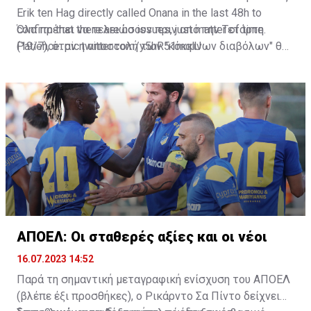
Erik ten Hag directly called Onana in the last 48h to
confirm that there are no issues, just matter of time.
Όλα πρέπει να τελειώσουν πριν από την Τετάρτη
Patience.
(19/7), όταν η αποστολή των "κόκκινων διαβόλων" θα
pic.twitter.com/y5hR51mqlU
— Fabrizio Romano (@FabrizioRomano)
αναχωρήσει για περιοδεία στις ΗΠΑ.
July 16, 2023
ΑΠΟΕΛ: Οι σταθερές αξίες και οι νέοι
16.07.2023 14:52
Παρά τη σημαντική μεταγραφική ενίσχυση του ΑΠΟΕΛ
(βλέπε έξι προσθήκες), ο Ρικάρντο Σα Πίντο δείχνει