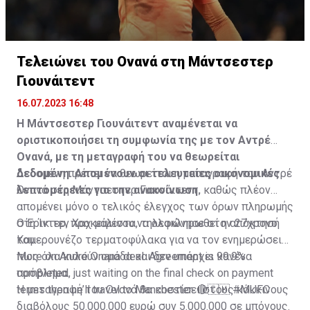
Τελειώνει του Ονανά στη Μάντσεστερ
Γιουνάιτεντ
16.07.2023 16:48
Η Μάντσεστερ Γιουνάιτεντ αναμένεται να
οριστικοποιήσει τη συμφωνία της με τον Αντρέ
Ονανά, με τη μεταγραφή του να θεωρείται
δεδομένη. Απομένουν οι τελευταίες οικονομικές
Δεδομένη πρέπει να θεωρείται η μεταγραφή του Αντρέ
λεπτομέρειες για την ανακοίνωση.
Ονανά στη Μάντσεστερ Γιουνάιτεντ, καθώς πλέον
απομένει μόνο ο τελικός έλεγχος των όρων πληρωμής
στη Ίντερ, προκειμένου να ολοκληρωθεί η απόκτησή
Ο Έρικ τεν Χαχ μάλιστα, τηλεφώνησε στον 27χρονο
του.
Καμερουνέζο τερματοφύλακα για να τον ενημερώσει
πως όλα κυλούν ομάδα και δεν υπάρχει κανένα
More on André Onana deal. Agreement is 99.9%
πρόβλημα.
completed, just waiting on the final check on payment
terms then he’ll travel to Manchester. 🔴🇨🇲
Η μεταγραφή του Ονανά θα κοστίσει στους κόκκινους
#MUFC
διαβόλους 50.000.000 ευρώ συν 5.000.000 σε μπόνους.