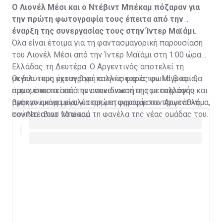
Ο Λιονέλ Μέσι και ο Ντέβιντ Μπέκαμ πόζαραν για
την πρώτη φωτογραφία τους έπειτα από την
έναρξη της συνεργασίας τους στην Ίντερ Μαϊάμι.
Όλα είναι έτοιμα για τη φαντασμαγορική παρουσίαση
του Λιονέλ Μέσι από την Ίντερ Μαϊάμι στη 1:00 ώρα
Ελλάδας τη Δευτέρα. Ο Αργεντινός αποτελεί τη
μεγαλύτερη μεταγραφή στην ιστορία του MLS και θα
Οι δυο τους έχουν βγει πολλές φορές φωτογραφία,
παρουσιαστεί από τον συνιδιοκτήτη του συλλόγου και
όμως έπειτα από την ανακοίνωση της μεταγραφής
προηγούμενη μεγαλύτερη μεταγραφή στο πρωτάθλημα,
βγήκαν ακόμα μία, για πρώτη φορά με τον Αργεντινό
τον Ντέιβιντ Μπέκαμ.
σούπερ σταρ να φορά τη φανέλα της νέας ομάδας του.