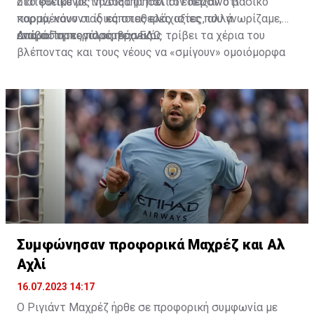
διατεθειμένος να διατηρήσει τον περσινό βασικό
Στο φιλικό με τη Δόξα οι παλιοί έδειξαν ότι
κορμό, κάνοντας κάποιες ελάχιστες, αλλά
παραμένουν οι ίδιες σταθερές αξίες που γνωρίζαμε,
απαραίτητες παρεμβάσεις.
ενώ ο Πορτογάλος τεχνικός τρίβει τα χέρια του
Διαβάστε περισσότερα
ΕΔΩ
.
βλέποντας και τους νέους να «σμίγουν» ομοιόμορφα
στο γήπεδο με το περσινό ρόστερ.
Συμφώνησαν προφορικά Μαχρέζ και Αλ
Αχλί
16.07.2023 14:17
Ο Ριγιάντ Μαχρέζ ήρθε σε προφορική συμφωνία με