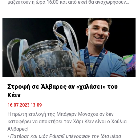
μαζευτούν η ώρα 16:00 και από εκεί θα αναχωρήσουν
με προορισμό το κοινοτικό γήπεδο Πελενδρίου, για να
δώοσυν το παρών τους στην απογευματινή προπόνηση
της ομάδας.
Στροφή σε Άλβαρες αν «χαλάσει» του
Κέιν
16.07.2023 13:09
Η πρώτη επιλογή της Μπάγερν Μονάχου αν δεν
καταφέρει να αποκτήσει τον Χάρι Κέιν είναι ο Χούλιαν
Άλβαρες!
•
Πατέρας και υιός Ράμσεϊ υπέγραψαν την ίδια μέρα