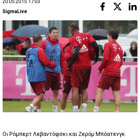
20.05.2015 17:03
SigmaLive
Οι Ρόμπερτ Λεβαντόφσκι και Ζερόμ Μπόατενγκ