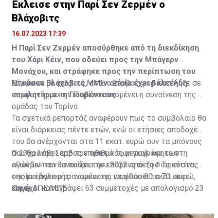
Έκλεισε στην Παρί Σεν Ζερμέν ο
Βλάχοβιτς
16.07.2023 17:39
Η Παρί Σεν Ζερμέν αποσύρθηκε από τη διεκδίκηση
του Χάρι Κέιν, που οδεύει προς την Μπάγερν
Μονάχου, και στράφηκε προς την περίπτωση του
Ντούσαν Βλάχοβιτς, στον οποίο έχει βάλει ήδη
Σύμφωνα με γαλλικά ΜΜΕ ο Σέρβος φορ κατέληξε σε
«πωλητήριο» η Γιουβέντους.
συμφωνία με την Παρί και απομένει η συναίνεση της
ομάδας του Τορίνο.
Τα σχετικά ρεπορτάζ αναφέρουν πως το συμβόλαιο θα
είναι διάρκειας πέντε ετών, ενώ οι ετήσιες αποδοχές
του θα ανέρχονται στα 11 εκατ. ευρώ συν τα μπόνους
που θα λάβει από τον αριθμό των γκολ και των
Ο 23χρονος Σέρβος επιθετικός μεταγράφηκε στη
αγώνων που θα παίξει την επόμενη σεζόν. Το κόστος
«Γιούβε» τον Ιανουάριο του 2022 από τη Φιορεντίνα, η
της μεταγραφής αναμένεται να φθάσει τα 70 εκατ.
οποία έβαλε στα ταμεία της περίπου 80 εκατ. ευρώ,
ευρώ.
και έχει καταγράψει 63 συμμετοχές με απολογισμό 23
Πηγή: ΑΠΕ ΜΠΕ
γκολ και έξι ασίστ.