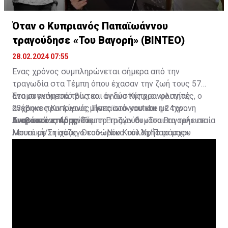
Όταν ο Κυπριανός Παπαϊωάννου
τραγούδησε «Του Βαγορή» (ΒΙΝΤΕΟ)
28.02.2024 07:55
Ένας χρόνος συμπληρώνεται σήμερα από την
τραγωδία στα Τέμπη όπου έχασαν την ζωή τους 57
άτομα ανάμεσά τους και οι δύο Κύπριοι φοιτητές, ο
Ένα συγκινητικό βίντεο άγνωστης χρονολογίας
23χρονος Κυπριανός Παπαϊωάννου και η 24χρονη
ανέβηκε πριν λίγους μήνες στο youtube με τον
Αναστασίας Αδαμίδου.
Κυπριανό να ερμηνεύει το τραγούδι «Του Βαγορή» σε
Διαβάστε επίσης:
Τέμπη:Επιζών θυμάται τα τελευταία
Μουσική/Στίχους Θεοδώρου Κούλλη/Παράσχου
λεπτά με τη σύζυγό του-«Νίκο τον Χρήστο μας»
Ανδρέα.