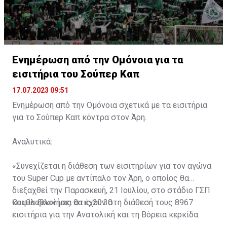
Ενημέρωση από την Ομόνοια για τα
εισιτήρια του Σούπερ Καπ
17.07.2023 09:51
Ενημέρωση από την Ομόνοια σχετικά με τα εισιτήρια
για το Σούπερ Καπ κόντρα στον Άρη.
Αναλυτικά:
«Συνεχίζεται η διάθεση των εισιτηρίων για τον αγώνα
του Super Cup με αντίπαλο τον Άρη, ο οποίος θα
διεξαχθεί την Παρασκευή, 21 Ιουλίου, στο στάδιο ΓΣΠ
και θα ξεκινήσει στις 20:30.
Οι φίλαθλοί μας θα έχουν στη διάθεσή τους 8967
εισιτήρια για την Ανατολική και τη Βόρεια κερκίδα.