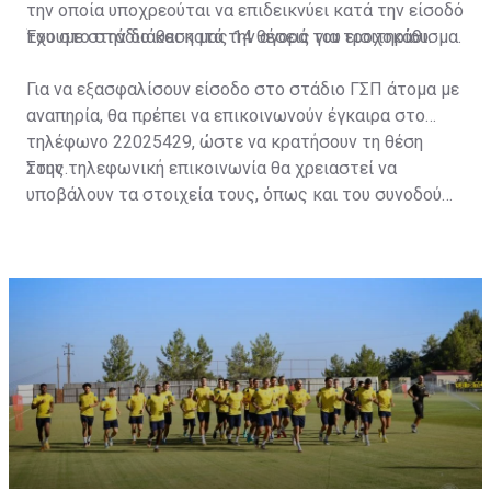
την οποία υποχρεούται να επιδεικνύει κατά την είσοδό
του στο στάδιο και κατά την αγορά του εισιτηρίου.
Έχουμε στην διάθεση μας 14 θέσεις για τροχοκάθισμα.
Για να εξασφαλίσουν είσοδο στο στάδιο ΓΣΠ άτομα με
αναπηρία, θα πρέπει να επικοινωνούν έγκαιρα στο
τηλέφωνο 22025429, ώστε να κρατήσουν τη θέση
τους.
Στην τηλεφωνική επικοινωνία θα χρειαστεί να
υποβάλουν τα στοιχεία τους, όπως και του συνοδού
τους. Τα στοιχεία που χρειάζονται είναι:
ονοματεπώνυμο, αριθμός πινακίδας αυτοκινήτου,
κάρτα ΑμεΑ και αριθμός κάρτας φιλάθλου του
συνοδού.»