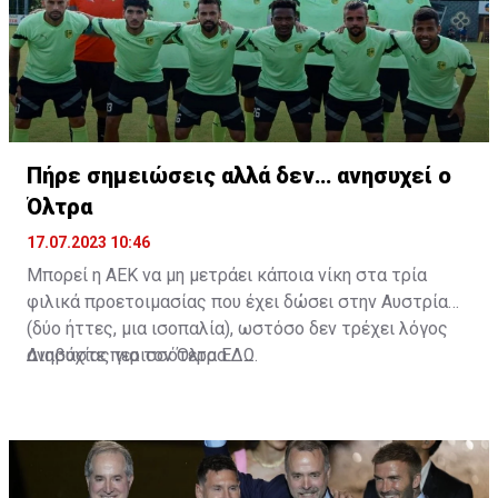
Πήρε σημειώσεις αλλά δεν… ανησυχεί ο
Όλτρα
17.07.2023 10:46
Μπορεί η ΑΕΚ να μη μετράει κάποια νίκη στα τρία
φιλικά προετοιμασίας που έχει δώσει στην Αυστρία
(δύο ήττες, μια ισοπαλία), ωστόσο δεν τρέχει λόγος
ανησυχίας για τον Όλτρα.
Διαβάστε περισσότερα
ΕΔΩ
.