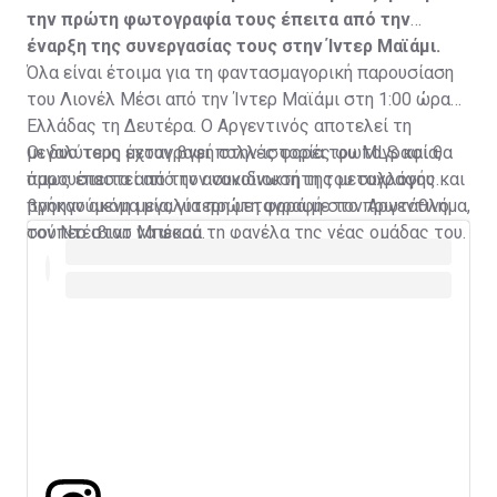
την πρώτη φωτογραφία τους έπειτα από την
έναρξη της συνεργασίας τους στην Ίντερ Μαϊάμι.
Όλα είναι έτοιμα για τη φαντασμαγορική παρουσίαση
του Λιονέλ Μέσι από την Ίντερ Μαϊάμι στη 1:00 ώρα
Ελλάδας τη Δευτέρα. Ο Αργεντινός αποτελεί τη
μεγαλύτερη μεταγραφή στην ιστορία του MLS και θα
Οι δυο τους έχουν βγει πολλές φορές φωτογραφία,
παρουσιαστεί από τον συνιδιοκτήτη του συλλόγου και
όμως έπειτα από την ανακοίνωση της μεταγραφής
προηγούμενη μεγαλύτερη μεταγραφή στο πρωτάθλημα,
βγήκαν ακόμα μία, για πρώτη φορά με τον Αργεντινό
τον Ντέιβιντ Μπέκαμ.
σούπερ σταρ να φορά τη φανέλα της νέας ομάδας του.