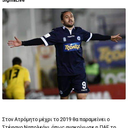
SigmaLive
Στον Ατρόμητο μέχρι το 2019 θα παραμείνει ο
Στέφανο Ναπολεόνι, όπως ανακοίνωσε η ΠΑΕ το