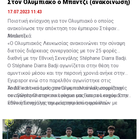
Στον Ολυμπιακό ο Μπάντζι (ανακοίνωση)
17.07.2023 11:43
Ποιοτική ενίσχυση για τον Ολυμπιακό ο οποίος
ανακοίνωσε την απόκτηση του έμπειρου Στέφαν
Μπάντζι.
Αναλυτικά:
«Ο Ολυμπιακός Λευκωσίας ανακοινώνει την σύναψη
διετούς διάρκειας συνεργασίας με τον 25 φορές
διεθνή με την Εθνική Σενεγάλης Stéphane Diarra Badji.
Ο Stéphane Diarra Badji αγωνίζεται στην θέση του
αμυντικού μέσου και την περσινή χρονιά ανήκε στην
Eyupspor ενώ στο παρελθόν αγωνίστηκε στις
Anderlecht και Ludogorets με πολλαπλές συμμετοχές
Το ΔΣ και ο κόσμος του Ολυμπιακού καλωσορίζουν
σε αγώνες Champions League και Europa League. Στην
τον Stéphane στην οικογένεια μας και του ευχόμαστε
Εθνική Σενεγάλης αγωνίστηκε επί σειρά ετών με
κάθε επιτυχία με την μαυροπράσινη φανέλα.»
συμπαίκτες όπως οι: Sadio Mane, Idrissa Gueye,
Cheikhou Kouyate, Papiss Cisse. Χαρακτηρίζεται από
εξαιρετικά αθλητικά προσόντα, τάκλιν ακριβείας και
άριστη τοποθέτηση σε όλο τον χώρο του κέντρου.