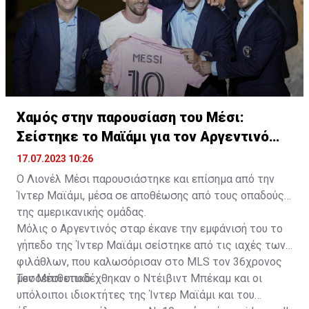
Χαμός στην παρουσίαση του Μέσι:
Σείστηκε το Μαϊάμι για τον Αργεντινό
σταρ
17.07.2023 10:26
Ο Λιονέλ Μέσι παρουσιάστηκε και επίσημα από την
Ίντερ Μαϊάμι, μέσα σε αποθέωσης από τους οπαδούς
της αμερικανικής ομάδας.
Μόλις ο Αργεντινός σταρ έκανε την εμφάνισή του το
γήπεδο της Ίντερ Μαϊάμι σείστηκε από τις ιαχές των
φιλάθλων, που καλωσόρισαν στο MLS τον 36χρονος
μεσοεπιθετικό.
Τον Μέσι υποδέχθηκαν ο Ντέιβιντ Μπέκαμ και οι
υπόλοιποι ιδιοκτήτες της Ίντερ Μαϊάμι και του