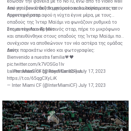
έδωσαν την φανέλα με το Νο10, ενώ από το video wall
του γηπέδου έπαιζαν μηνύματα καλωσορίσματος στον
Από το... μενού δεν θα μπορούσαν να λείπουν και τα
Αργεντινό σταρ.
πυροτεχνήματα αφού η νύχτα έγινε μέρα, με τους
οπαδούς της Ίντερ Μαϊάμι να φωνάζουν ρυθμικά το
όνομα του Λιονέλ Μέσι.
Στη συνέχεια ο Αργεντινός σταρ, πήρε το μικρόφωνο
και απευθύνθηκε στους οπαδούς της Ίντερ Μαϊάμι που
συνέχισαν να αποθεώνουν τον νέο αστέρα της ομάδας
τους.
Δείτε παρακάτω video και φωτογραφίες:
Bienvenido a nuestra familia💗🖤
pic.twitter.com/k7VOSGo1lv
— Inter Miami CF (@InterMiamiCF)
La PresentaSÍon by Royal Caribbean
July 17, 2023
https://t.co/65qgCXyLiK
— Inter Miami CF (@InterMiamiCF)
July 17, 2023