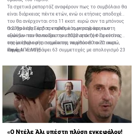
Τα σχετικά ρεπορτάζ αναφέρουν πως το συμβόλαιο θα
είναι διάρκειας πέντε ετών, ενώ οι ετήσιες αποδοχές
του θα ανέρχονται στα 11 εκατ. ευρώ συν τα μπόνους
που θα λάβει από τον αριθμό των γκολ και των
Ο 23χρονος Σέρβος επιθετικός μεταγράφηκε στη
αγώνων που θα παίξει την επόμενη σεζόν. Το κόστος
«Γιούβε» τον Ιανουάριο του 2022 από τη Φιορεντίνα, η
της μεταγραφής αναμένεται να φθάσει τα 70 εκατ.
οποία έβαλε στα ταμεία της περίπου 80 εκατ. ευρώ,
ευρώ.
και έχει καταγράψει 63 συμμετοχές με απολογισμό 23
Πηγή: ΑΠΕ ΜΠΕ
γκολ και έξι ασίστ.
«Ο Ντέλε Άλι υπέστη πλύση εγκεφάλου!