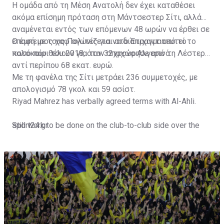
Η ομάδα από τη Μέση Ανατολή δεν έχει καταθέσει
ακόμα επίσημη πρόταση στη Μάντσεστερ Σίτι, αλλά
αναμένεται εντός των επόμενων 48 ωρών να έρθει σε
επαφή με τους Πολίτες για να διαπραγματευτεί το
Ο έμπειρος χαφ αγωνίζεται στο Έτιχαντ από το
ποσό που θέλουν για τον 32χρονο Αλγερινό.
καλοκαίρι του 2018, όταν αποχώρησε από τη Λέστερ
αντί περίπου 68 εκατ. ευρώ.
Με τη φανέλα της Σίτι μετράει 236 συμμετοχές, με
απολογισμό 78 γκολ και 59 ασίστ.
Riyad Mahrez has verbally agreed terms with Al-Ahli.
Still work to be done on the club-to-club side over the
sport24.gr
next 24-48 hours.
Not a done deal yet, but Mahrez is keen on the move and
Al-Ahli hope to move fast.🇸🇦
pic.twitter.com/Z0SmniQXIP
— Ben Jacobs (@JacobsBen)
July 15, 2023