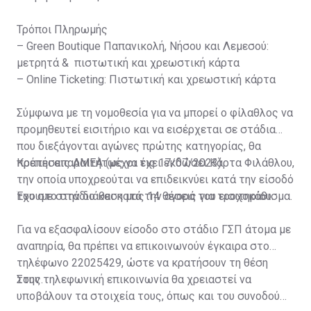
Τρόποι Πληρωμής
– Green Boutique Παπανικολή, Νήσου και Λεμεσού:
μετρητά & πιστωτική και χρεωστική κάρτα
– Online Ticketing: Πιστωτική και χρεωστική κάρτα
Σύμφωνα με τη νομοθεσία για να μπορεί ο φίλαθλος να
προμηθευτεί εισιτήριο και να εισέρχεται σε στάδια
που διεξάγονται αγώνες πρώτης κατηγορίας, θα
πρέπει απαραιτήτως να έχει εκδώσει Κάρτα Φιλάθλου,
Κρατήσεις ΑΜΕΑ (μέχρι τις 17/07/2023)
την οποία υποχρεούται να επιδεικνύει κατά την είσοδό
του στο στάδιο και κατά την αγορά του εισιτηρίου.
Έχουμε στην διάθεση μας 14 θέσεις για τροχοκάθισμα.
Για να εξασφαλίσουν είσοδο στο στάδιο ΓΣΠ άτομα με
αναπηρία, θα πρέπει να επικοινωνούν έγκαιρα στο
τηλέφωνο 22025429, ώστε να κρατήσουν τη θέση
τους.
Στην τηλεφωνική επικοινωνία θα χρειαστεί να
υποβάλουν τα στοιχεία τους, όπως και του συνοδού