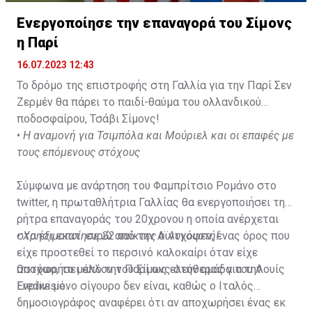
Ενεργοποίησε την επαναγορά του Σίμονς
η Παρί
16.07.2023 12:43
Το δρόμο της επιστροφής στη Γαλλία για την Παρί Σεν
Ζερμέν θα πάρει το παιδί-θαύμα του ολλανδικού
ποδοσφαίρου, Τσάβι Σίμονς!
•
Η αναμονή για Τσιμπόλα και Μούριελ και οι επαφές με
τους επόμενους στόχους
Σύμφωνα με ανάρτηση του Φαμπρίτσιο Ρομάνο στο
twitter, η πρωταθλήτρια Γαλλίας θα ενεργοποιήσει τη
ρήτρα επαναγοράς του 20χρονου η οποία ανέρχεται
στα έξι εκατ. ευρώ από την Αϊντχόφεν, ένας όρος που
•
Χρησιμοποίησε 22 παίκτες ο Αυγουστή!
είχε προστεθεί το περσινό καλοκαίρι όταν είχε
αποχωρήσει από την Παρί ως ελεύθερος για την
Ωστόσο, το μέλλον του Σίμονς στην ομάδα του Λουίς
Eredivisie.
Ενρίκε μόνο σίγουρο δεν είναι, καθώς ο Ιταλός
δημοσιογράφος αναφέρει ότι αν αποχωρήσει ένας εκ