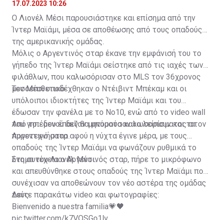
σταρ
17.07.2023 10:26
Ο Λιονέλ Μέσι παρουσιάστηκε και επίσημα από την
Ίντερ Μαϊάμι, μέσα σε αποθέωσης από τους οπαδούς
της αμερικανικής ομάδας.
Μόλις ο Αργεντινός σταρ έκανε την εμφάνισή του το
γήπεδο της Ίντερ Μαϊάμι σείστηκε από τις ιαχές των
φιλάθλων, που καλωσόρισαν στο MLS τον 36χρονος
μεσοεπιθετικό.
Τον Μέσι υποδέχθηκαν ο Ντέιβιντ Μπέκαμ και οι
υπόλοιποι ιδιοκτήτες της Ίντερ Μαϊάμι και του
έδωσαν την φανέλα με το Νο10, ενώ από το video wall
του γηπέδου έπαιζαν μηνύματα καλωσορίσματος στον
Από το... μενού δεν θα μπορούσαν να λείπουν και τα
Αργεντινό σταρ.
πυροτεχνήματα αφού η νύχτα έγινε μέρα, με τους
οπαδούς της Ίντερ Μαϊάμι να φωνάζουν ρυθμικά το
όνομα του Λιονέλ Μέσι.
Στη συνέχεια ο Αργεντινός σταρ, πήρε το μικρόφωνο
και απευθύνθηκε στους οπαδούς της Ίντερ Μαϊάμι που
συνέχισαν να αποθεώνουν τον νέο αστέρα της ομάδας
τους.
Δείτε παρακάτω video και φωτογραφίες:
Bienvenido a nuestra familia💗🖤
pic.twitter.com/k7VOSGo1lv