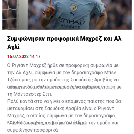
Συμφώνησαν προφορικά Μαχρέζ και Αλ
Αχλί
16.07.2023 14:17
Ο Ριγιάντ Μαχρέζ ήρθε σε προφορική συμφωνία με
την Αλ Αχλί, σύμφωνα με τον δημοσιογράφο Μπεν
Τζέικομπς, με την ομάδα της Σαουδικής Αραβίας να
αναμένεται τις επόμενες ώρες να έρθει σε επαφή με
•
Έφυγαν δύο, θέλει τέσσερις (πληροφορίες)
τη Μάντσεστερ Σίτι.
Πολύ κοντά στο να γίνει ο επόμενος παίκτης που θα
μετακομίσει στη Σαουδική Αραβία είναι ο Ριγιάντ
Μαχρέζ, ο οποίος σύμφωνα με τον δημοσιογράφο,
Μπεν Τζέικομπς, τα βρήκε σε όλα με την ομάδα και
•
ΑΕΛίστικη εξόρμηση στο Πελένδρι!
συμφώνησε προφορικά.