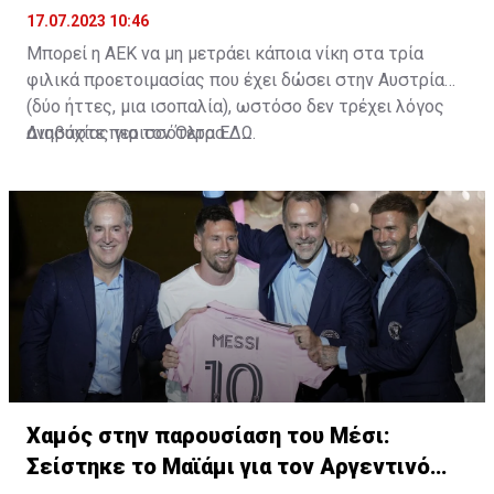
17.07.2023 10:46
Μπορεί η ΑΕΚ να μη μετράει κάποια νίκη στα τρία
φιλικά προετοιμασίας που έχει δώσει στην Αυστρία
(δύο ήττες, μια ισοπαλία), ωστόσο δεν τρέχει λόγος
ανησυχίας για τον Όλτρα.
Διαβάστε περισσότερα
ΕΔΩ
.
Χαμός στην παρουσίαση του Μέσι:
Σείστηκε το Μαϊάμι για τον Αργεντινό