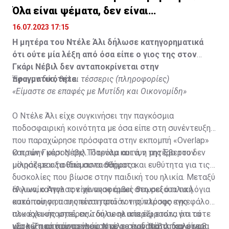
Όλα είναι ψέματα, δεν είναι
υιοθετημένος»
16.07.2023 17:15
Η μητέρα του Ντέλε Άλι δήλωσε κατηγορηματικά
ότι ούτε μία λέξη από όσα είπε ο γιος της στον
Γκάρι Νέβιλ δεν ανταποκρίνεται στην
πραγματικότητα.
Έφυγαν δύο, θέλει τέσσερις (πληροφορίες)
«Είμαστε σε επαφές με Μυτίδη και Οικονομίδη»
Ο Ντέλε Άλι είχε συγκινήσει την παγκόσμια
ποδοσφαιρική κοινότητα με όσα είπε στη συνέντευξη
που παραχώρησε πρόσφατα στην εκπομπή «Overlap»
και τον Γκάρι Νέβιλ. Παρόλα αυτά, η μητέρα του δεν
Ο πρώην μέσος της Τότεναμ και νυν της Έβερτον
μοιράζεται τα ίδια συναισθήματα.
μίλησε με αξιοθαύμαστο θάρρος και ευθύτητα για τις
δυσκολίες που βίωσε στην παιδική του ηλικία. Μεταξύ
άλλων, ο Άγγλος είχε αναφερθεί στη σεξουαλική
Η γυναίκα που τον γέννησε όμως θεωρεί ότι τα λόγια
κακοποίηση που υπέστη από τον σύντροφο της
αυτά του γιου της είναι προϊόν της πλύσης εγκεφάλου
αλκοολικής μητέρας του σε ηλικία έξι ετών, για τα
που έχει υποστεί, ενώ δήλωσε απερίφραστα ότι ούτε
ναρκωτικά που πουλούσε με το ποδήλατό του στα 8
μία λέξη από όσα είπε ο Ντέλε στον Νέβιλ δεν είναι
«Στα 7 του χρόνια γράφτηκε σε ένα από τα καλύτερα