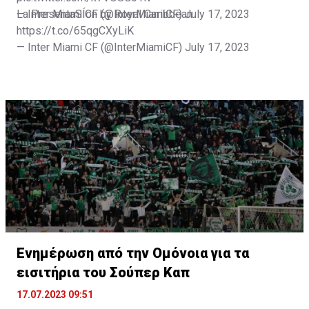
— Inter Miami CF (@InterMiamiCF)
La PresentaSÍon by Royal Caribbean
July 17, 2023
https://t.co/65qgCXyLiK
— Inter Miami CF (@InterMiamiCF)
July 17, 2023
Ενημέρωση από την Ομόνοια για τα
εισιτήρια του Σούπερ Καπ
17.07.2023 09:51