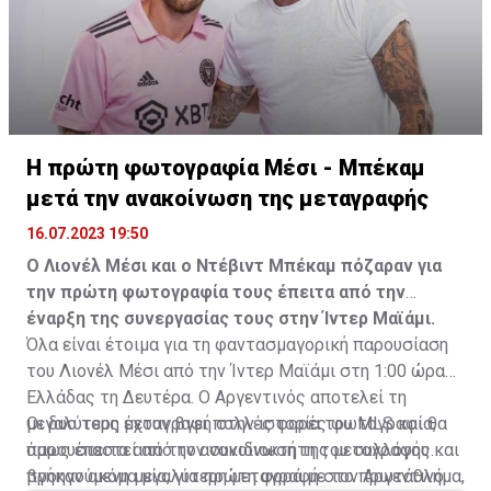
Η πρώτη φωτογραφία Μέσι - Μπέκαμ
μετά την ανακοίνωση της μεταγραφής
16.07.2023 19:50
Ο Λιονέλ Μέσι και ο Ντέβιντ Μπέκαμ πόζαραν για
την πρώτη φωτογραφία τους έπειτα από την
έναρξη της συνεργασίας τους στην Ίντερ Μαϊάμι.
Όλα είναι έτοιμα για τη φαντασμαγορική παρουσίαση
του Λιονέλ Μέσι από την Ίντερ Μαϊάμι στη 1:00 ώρα
Ελλάδας τη Δευτέρα. Ο Αργεντινός αποτελεί τη
μεγαλύτερη μεταγραφή στην ιστορία του MLS και θα
Οι δυο τους έχουν βγει πολλές φορές φωτογραφία,
παρουσιαστεί από τον συνιδιοκτήτη του συλλόγου και
όμως έπειτα από την ανακοίνωση της μεταγραφής
προηγούμενη μεγαλύτερη μεταγραφή στο πρωτάθλημα,
βγήκαν ακόμα μία, για πρώτη φορά με τον Αργεντινό