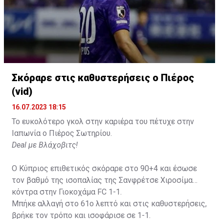
Σκόραρε στις καθυστερήσεις ο Πιέρος
Η δημοσίευση κοινοποιήθηκε από το χρήστη David Beckham (
(vid)
16.07.2023 18:15
Το ευκολότερο γκολ στην καριέρα του πέτυχε στην
Ιαπωνία ο Πιέρος Σωτηρίου.
Deal με Βλάχοβιτς!
Ο Κύπριος επιθετικός σκόραρε στο 90+4 και έσωσε
τον βαθμό της ισοπαλίας της Σανφρέτσε Χιροσίμα
κόντρα στην Γιοκοχάμα FC 1-1.
Μπήκε αλλαγή στο 61ο λεπτό και στις καθυστερήσεις,
βρήκε τον τρόπο και ισοφάρισε σε 1-1.