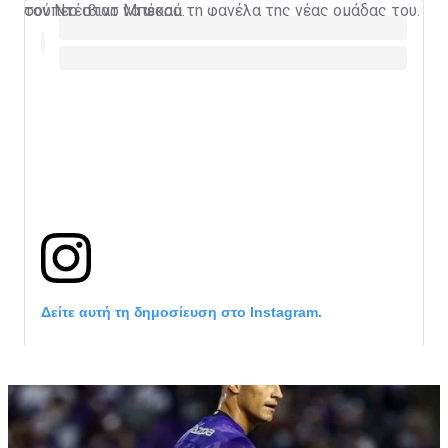
τον Ντέιβιντ Μπέκαμ.
σούπερ σταρ να φορά τη φανέλα της νέας ομάδας του.
Δείτε αυτή τη δημοσίευση στο Instagram.