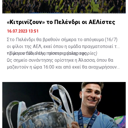
«Κιτρινίζουν» το Πελένδρι οι ΑΕΛίστες
16.07.2023 13:51
Στο Πελένδρι θα βρεθούν σήμερα το απόγευμα (16/7)
οι φίλοι της ΑΕΛ, εκεί όπου η ομάδα πραγματοποιεί το
πρώτο στάδιο της προετοιμασίας της.
•
Έφυγαν δύο, θέλει τέσσερις (πληροφορίες)
Ως σημείο συνάντησης ορίστηκε η Άλασσα, όπου θα
μαζευτούν η ώρα 16:00 και από εκεί θα αναχωρήσουν
με προορισμό το κοινοτικό γήπεδο Πελενδρίου, για να
δώοσυν το παρών τους στην απογευματινή προπόνηση
της ομάδας.