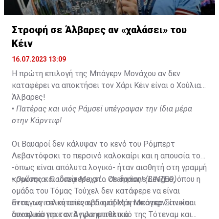
Στροφή σε Άλβαρες αν «χαλάσει» του
Κέιν
16.07.2023 13:09
Η πρώτη επιλογή της Μπάγερν Μονάχου αν δεν
καταφέρει να αποκτήσει τον Χάρι Κέιν είναι ο Χούλιαν
Άλβαρες!
•
Πατέρας και υιός Ράμσεϊ υπέγραψαν την ίδια μέρα
στην Κάρντιφ!
Οι Βαυαροί δεν κάλυψαν το κενό του Ρόμπερτ
Λεβαντόφσκι το περσινό καλοκαίρι και η απουσία του
-όπως είναι απόλυτα λογικό- ήταν αισθητή στη γραμμή
κρούσης και ιδιαίτερα στο Champions League, όπου η
•
Ομόνοια: Γιούσεφ Μεχρί... σε δράση! (ΒΙΝΤΕΟ)
ομάδα του Τόμας Τούχελ δεν κατάφερε να είναι
ανταγωνιστική απέναντι στη Μάντσεστερ Σίτι και
Έτσι, τις τελευταίες εβδομάδες η Μπάγερν κινείται
αποκλείστηκε στα προημιτελικά.
δυναμικά για τον Άγγλο επιθετικό της Τότεναμ και