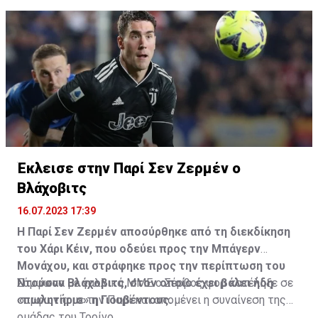
Η δημοσίευση κοινοποιήθηκε από το χρήστη サンフレッチェ広島 (@
Έκλεισε στην Παρί Σεν Ζερμέν ο
Βλάχοβιτς
16.07.2023 17:39
Η Παρί Σεν Ζερμέν αποσύρθηκε από τη διεκδίκηση
του Χάρι Κέιν, που οδεύει προς την Μπάγερν
Μονάχου, και στράφηκε προς την περίπτωση του
Ντούσαν Βλάχοβιτς, στον οποίο έχει βάλει ήδη
Σύμφωνα με γαλλικά ΜΜΕ ο Σέρβος φορ κατέληξε σε
«πωλητήριο» η Γιουβέντους.
συμφωνία με την Παρί και απομένει η συναίνεση της
ομάδας του Τορίνο.