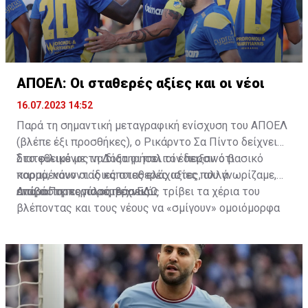
ΑΠΟΕΛ: Οι σταθερές αξίες και οι νέοι
16.07.2023 14:52
Παρά τη σημαντική μεταγραφική ενίσχυση του ΑΠΟΕΛ
(βλέπε έξι προσθήκες), ο Ρικάρντο Σα Πίντο δείχνει
διατεθειμένος να διατηρήσει τον περσινό βασικό
Στο φιλικό με τη Δόξα οι παλιοί έδειξαν ότι
κορμό, κάνοντας κάποιες ελάχιστες, αλλά
παραμένουν οι ίδιες σταθερές αξίες που γνωρίζαμε,
απαραίτητες παρεμβάσεις.
ενώ ο Πορτογάλος τεχνικός τρίβει τα χέρια του
Διαβάστε περισσότερα
ΕΔΩ
.
βλέποντας και τους νέους να «σμίγουν» ομοιόμορφα
στο γήπεδο με το περσινό ρόστερ.