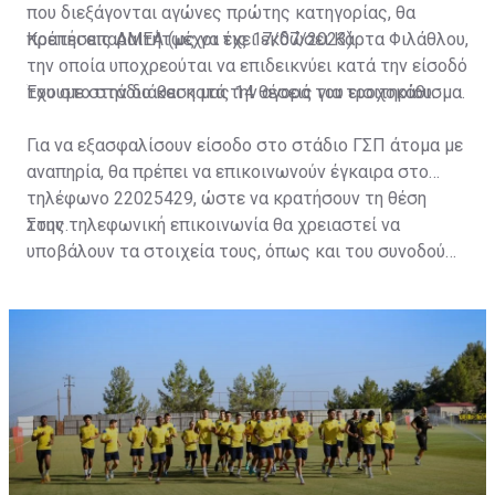
που διεξάγονται αγώνες πρώτης κατηγορίας, θα
πρέπει απαραιτήτως να έχει εκδώσει Κάρτα Φιλάθλου,
Κρατήσεις ΑΜΕΑ (μέχρι τις 17/07/2023)
την οποία υποχρεούται να επιδεικνύει κατά την είσοδό
του στο στάδιο και κατά την αγορά του εισιτηρίου.
Έχουμε στην διάθεση μας 14 θέσεις για τροχοκάθισμα.
Για να εξασφαλίσουν είσοδο στο στάδιο ΓΣΠ άτομα με
αναπηρία, θα πρέπει να επικοινωνούν έγκαιρα στο
τηλέφωνο 22025429, ώστε να κρατήσουν τη θέση
τους.
Στην τηλεφωνική επικοινωνία θα χρειαστεί να
υποβάλουν τα στοιχεία τους, όπως και του συνοδού
τους. Τα στοιχεία που χρειάζονται είναι:
ονοματεπώνυμο, αριθμός πινακίδας αυτοκινήτου,
κάρτα ΑμεΑ και αριθμός κάρτας φιλάθλου του
συνοδού.»