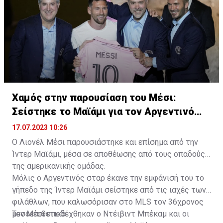
Χαμός στην παρουσίαση του Μέσι:
Σείστηκε το Μαϊάμι για τον Αργεντινό
σταρ
17.07.2023 10:26
Ο Λιονέλ Μέσι παρουσιάστηκε και επίσημα από την
Ίντερ Μαϊάμι, μέσα σε αποθέωσης από τους οπαδούς
της αμερικανικής ομάδας.
Μόλις ο Αργεντινός σταρ έκανε την εμφάνισή του το
γήπεδο της Ίντερ Μαϊάμι σείστηκε από τις ιαχές των
φιλάθλων, που καλωσόρισαν στο MLS τον 36χρονος
μεσοεπιθετικό.
Τον Μέσι υποδέχθηκαν ο Ντέιβιντ Μπέκαμ και οι