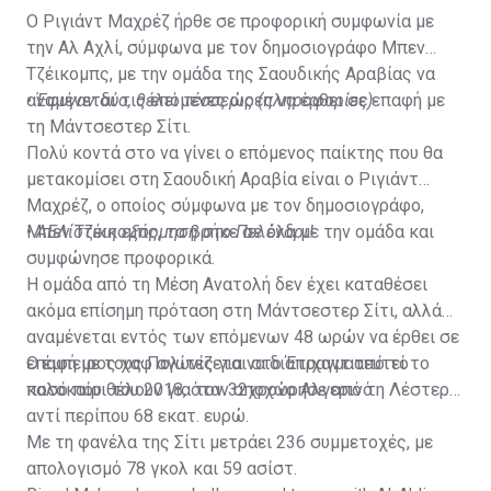
Ο Ριγιάντ Μαχρέζ ήρθε σε προφορική συμφωνία με
την Αλ Αχλί, σύμφωνα με τον δημοσιογράφο Μπεν
Τζέικομπς, με την ομάδα της Σαουδικής Αραβίας να
αναμένεται τις επόμενες ώρες να έρθει σε επαφή με
•
Έφυγαν δύο, θέλει τέσσερις (πληροφορίες)
τη Μάντσεστερ Σίτι.
Πολύ κοντά στο να γίνει ο επόμενος παίκτης που θα
μετακομίσει στη Σαουδική Αραβία είναι ο Ριγιάντ
Μαχρέζ, ο οποίος σύμφωνα με τον δημοσιογράφο,
Μπεν Τζέικομπς, τα βρήκε σε όλα με την ομάδα και
•
ΑΕΛίστικη εξόρμηση στο Πελένδρι!
συμφώνησε προφορικά.
Η ομάδα από τη Μέση Ανατολή δεν έχει καταθέσει
ακόμα επίσημη πρόταση στη Μάντσεστερ Σίτι, αλλά
αναμένεται εντός των επόμενων 48 ωρών να έρθει σε
επαφή με τους Πολίτες για να διαπραγματευτεί το
Ο έμπειρος χαφ αγωνίζεται στο Έτιχαντ από το
ποσό που θέλουν για τον 32χρονο Αλγερινό.
καλοκαίρι του 2018, όταν αποχώρησε από τη Λέστερ
αντί περίπου 68 εκατ. ευρώ.
Με τη φανέλα της Σίτι μετράει 236 συμμετοχές, με
απολογισμό 78 γκολ και 59 ασίστ.