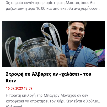
Ως σημείο συνάντησης ορίστηκε η Άλασσα, όπου θα
μαζευτούν η ώρα 16:00 και από εκεί θα αναχωρήσουν
με προορισμό το κοινοτικό γήπεδο Πελενδρίου, για να
δώοσυν το παρών τους στην απογευματινή προπόνηση
της ομάδας.
Στροφή σε Άλβαρες αν «χαλάσει» του
Κέιν
16.07.2023 13:09
Η πρώτη επιλογή της Μπάγερν Μονάχου αν δεν
καταφέρει να αποκτήσει τον Χάρι Κέιν είναι ο Χούλιαν
Άλβαρες!