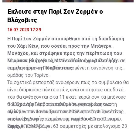
Η δημοσίευση κοινοποιήθηκε από το χρήστη サンフレッチェ広島 (@
Έκλεισε στην Παρί Σεν Ζερμέν ο
Βλάχοβιτς
16.07.2023 17:39
Η Παρί Σεν Ζερμέν αποσύρθηκε από τη διεκδίκηση
του Χάρι Κέιν, που οδεύει προς την Μπάγερν
Μονάχου, και στράφηκε προς την περίπτωση του
Ντούσαν Βλάχοβιτς, στον οποίο έχει βάλει ήδη
Σύμφωνα με γαλλικά ΜΜΕ ο Σέρβος φορ κατέληξε σε
«πωλητήριο» η Γιουβέντους.
συμφωνία με την Παρί και απομένει η συναίνεση της
ομάδας του Τορίνο.
Τα σχετικά ρεπορτάζ αναφέρουν πως το συμβόλαιο θα
είναι διάρκειας πέντε ετών, ενώ οι ετήσιες αποδοχές
του θα ανέρχονται στα 11 εκατ. ευρώ συν τα μπόνους
που θα λάβει από τον αριθμό των γκολ και των
Ο 23χρονος Σέρβος επιθετικός μεταγράφηκε στη
αγώνων που θα παίξει την επόμενη σεζόν. Το κόστος
«Γιούβε» τον Ιανουάριο του 2022 από τη Φιορεντίνα, η
της μεταγραφής αναμένεται να φθάσει τα 70 εκατ.
οποία έβαλε στα ταμεία της περίπου 80 εκατ. ευρώ,
ευρώ.
και έχει καταγράψει 63 συμμετοχές με απολογισμό 23
Πηγή: ΑΠΕ ΜΠΕ
γκολ και έξι ασίστ.