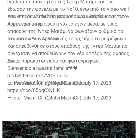
υπόλοιποι ιδιοκτήτες της Ίντερ Μαϊάμι και του
έδωσαν την φανέλα με το Νο10, ενώ από το video wall
του γηπέδου έπαιζαν μηνύματα καλωσορίσματος στον
Από το... μενού δεν θα μπορούσαν να λείπουν και τα
Αργεντινό σταρ.
πυροτεχνήματα αφού η νύχτα έγινε μέρα, με τους
οπαδούς της Ίντερ Μαϊάμι να φωνάζουν ρυθμικά το
όνομα του Λιονέλ Μέσι.
Στη συνέχεια ο Αργεντινός σταρ, πήρε το μικρόφωνο
και απευθύνθηκε στους οπαδούς της Ίντερ Μαϊάμι που
συνέχισαν να αποθεώνουν τον νέο αστέρα της ομάδας
τους.
Δείτε παρακάτω video και φωτογραφίες:
Bienvenido a nuestra familia💗🖤
pic.twitter.com/k7VOSGo1lv
— Inter Miami CF (@InterMiamiCF)
La PresentaSÍon by Royal Caribbean
July 17, 2023
https://t.co/65qgCXyLiK
— Inter Miami CF (@InterMiamiCF)
July 17, 2023