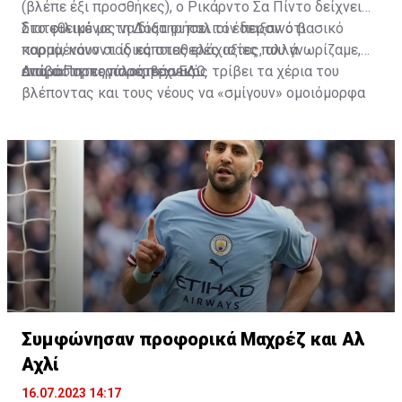
(βλέπε έξι προσθήκες), ο Ρικάρντο Σα Πίντο δείχνει
διατεθειμένος να διατηρήσει τον περσινό βασικό
Στο φιλικό με τη Δόξα οι παλιοί έδειξαν ότι
κορμό, κάνοντας κάποιες ελάχιστες, αλλά
παραμένουν οι ίδιες σταθερές αξίες που γνωρίζαμε,
απαραίτητες παρεμβάσεις.
ενώ ο Πορτογάλος τεχνικός τρίβει τα χέρια του
Διαβάστε περισσότερα
ΕΔΩ
.
βλέποντας και τους νέους να «σμίγουν» ομοιόμορφα
στο γήπεδο με το περσινό ρόστερ.
Συμφώνησαν προφορικά Μαχρέζ και Αλ
Αχλί
16.07.2023 14:17