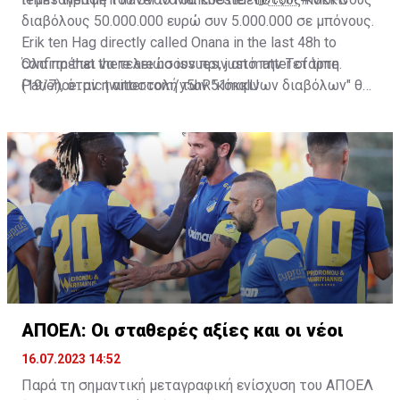
διαβόλους 50.000.000 ευρώ συν 5.000.000 σε μπόνους.
Erik ten Hag directly called Onana in the last 48h to
confirm that there are no issues, just matter of time.
Όλα πρέπει να τελειώσουν πριν από την Τετάρτη
Patience.
(19/7), όταν η αποστολή των "κόκκινων διαβόλων" θα
pic.twitter.com/y5hR51mqlU
— Fabrizio Romano (@FabrizioRomano)
αναχωρήσει για περιοδεία στις ΗΠΑ.
July 16, 2023
ΑΠΟΕΛ: Οι σταθερές αξίες και οι νέοι
16.07.2023 14:52
Παρά τη σημαντική μεταγραφική ενίσχυση του ΑΠΟΕΛ