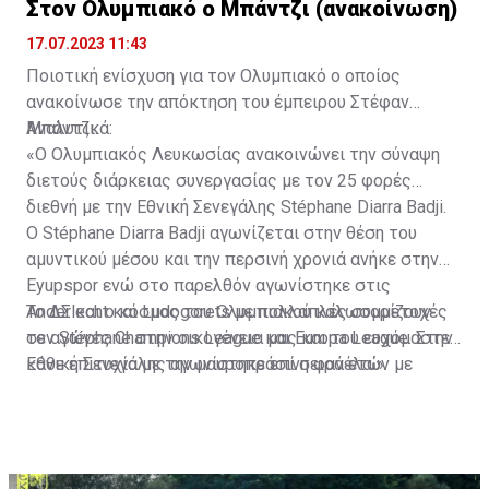
Στον Ολυμπιακό ο Μπάντζι (ανακοίνωση)
17.07.2023 11:43
Ποιοτική ενίσχυση για τον Ολυμπιακό ο οποίος
ανακοίνωσε την απόκτηση του έμπειρου Στέφαν
Μπάντζι.
Αναλυτικά:
«Ο Ολυμπιακός Λευκωσίας ανακοινώνει την σύναψη
διετούς διάρκειας συνεργασίας με τον 25 φορές
διεθνή με την Εθνική Σενεγάλης Stéphane Diarra Badji.
Ο Stéphane Diarra Badji αγωνίζεται στην θέση του
αμυντικού μέσου και την περσινή χρονιά ανήκε στην
Eyupspor ενώ στο παρελθόν αγωνίστηκε στις
Anderlecht και Ludogorets με πολλαπλές συμμετοχές
Το ΔΣ και ο κόσμος του Ολυμπιακού καλωσορίζουν
σε αγώνες Champions League και Europa League. Στην
τον Stéphane στην οικογένεια μας και του ευχόμαστε
Εθνική Σενεγάλης αγωνίστηκε επί σειρά ετών με
κάθε επιτυχία με την μαυροπράσινη φανέλα.»
συμπαίκτες όπως οι: Sadio Mane, Idrissa Gueye,
Cheikhou Kouyate, Papiss Cisse. Χαρακτηρίζεται από
εξαιρετικά αθλητικά προσόντα, τάκλιν ακριβείας και
άριστη τοποθέτηση σε όλο τον χώρο του κέντρου.