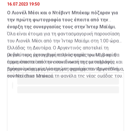
16.07.2023 19:50
Ο Λιονέλ Μέσι και ο Ντέβιντ Μπέκαμ πόζαραν για
την πρώτη φωτογραφία τους έπειτα από την
έναρξη της συνεργασίας τους στην Ίντερ Μαϊάμι.
Όλα είναι έτοιμα για τη φαντασμαγορική παρουσίαση
του Λιονέλ Μέσι από την Ίντερ Μαϊάμι στη 1:00 ώρα
Ελλάδας τη Δευτέρα. Ο Αργεντινός αποτελεί τη
μεγαλύτερη μεταγραφή στην ιστορία του MLS και θα
Οι δυο τους έχουν βγει πολλές φορές φωτογραφία,
παρουσιαστεί από τον συνιδιοκτήτη του συλλόγου και
όμως έπειτα από την ανακοίνωση της μεταγραφής
προηγούμενη μεγαλύτερη μεταγραφή στο πρωτάθλημα,
βγήκαν ακόμα μία, για πρώτη φορά με τον Αργεντινό
τον Ντέιβιντ Μπέκαμ.
σούπερ σταρ να φορά τη φανέλα της νέας ομάδας του.