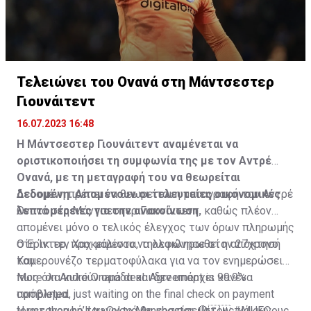
Τελειώνει του Ονανά στη Μάντσεστερ
Γιουνάιτεντ
16.07.2023 16:48
Η Μάντσεστερ Γιουνάιτεντ αναμένεται να
οριστικοποιήσει τη συμφωνία της με τον Αντρέ
Ονανά, με τη μεταγραφή του να θεωρείται
δεδομένη. Απομένουν οι τελευταίες οικονομικές
Δεδομένη πρέπει να θεωρείται η μεταγραφή του Αντρέ
λεπτομέρειες για την ανακοίνωση.
Ονανά στη Μάντσεστερ Γιουνάιτεντ, καθώς πλέον
απομένει μόνο ο τελικός έλεγχος των όρων πληρωμής
στη Ίντερ, προκειμένου να ολοκληρωθεί η απόκτησή
Ο Έρικ τεν Χαχ μάλιστα, τηλεφώνησε στον 27χρονο
του.
Καμερουνέζο τερματοφύλακα για να τον ενημερώσει
πως όλα κυλούν ομάδα και δεν υπάρχει κανένα
More on André Onana deal. Agreement is 99.9%
πρόβλημα.
completed, just waiting on the final check on payment
terms then he’ll travel to Manchester. 🔴🇨🇲
Η μεταγραφή του Ονανά θα κοστίσει στους κόκκινους
#MUFC