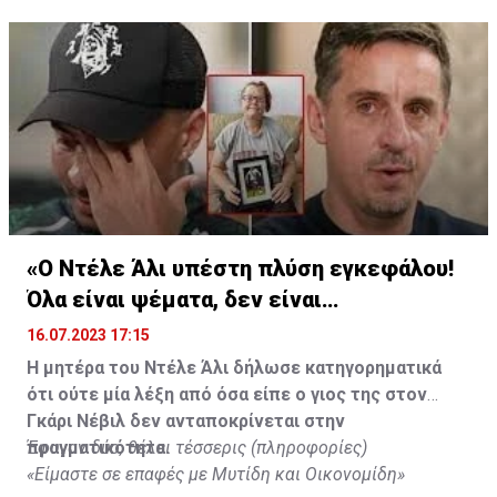
«Ο Ντέλε Άλι υπέστη πλύση εγκεφάλου!
Όλα είναι ψέματα, δεν είναι
υιοθετημένος»
16.07.2023 17:15
Η μητέρα του Ντέλε Άλι δήλωσε κατηγορηματικά
ότι ούτε μία λέξη από όσα είπε ο γιος της στον
Γκάρι Νέβιλ δεν ανταποκρίνεται στην
πραγματικότητα.
Έφυγαν δύο, θέλει τέσσερις (πληροφορίες)
«Είμαστε σε επαφές με Μυτίδη και Οικονομίδη»