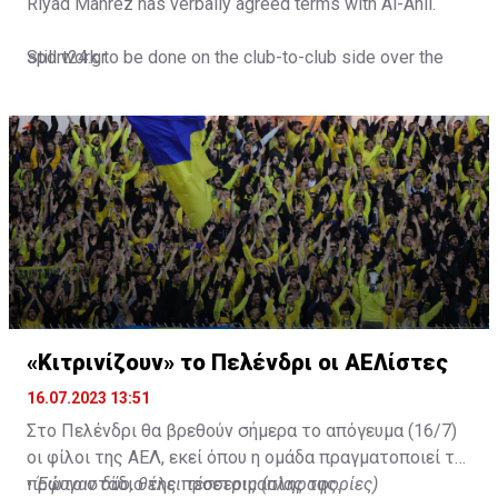
Riyad Mahrez has verbally agreed terms with Al-Ahli.
Still work to be done on the club-to-club side over the
sport24.gr
next 24-48 hours.
Not a done deal yet, but Mahrez is keen on the move and
Al-Ahli hope to move fast.🇸🇦
pic.twitter.com/Z0SmniQXIP
— Ben Jacobs (@JacobsBen)
July 15, 2023
«Κιτρινίζουν» το Πελένδρι οι ΑΕΛίστες
16.07.2023 13:51
Στο Πελένδρι θα βρεθούν σήμερα το απόγευμα (16/7)
οι φίλοι της ΑΕΛ, εκεί όπου η ομάδα πραγματοποιεί το
πρώτο στάδιο της προετοιμασίας της.
•
Έφυγαν δύο, θέλει τέσσερις (πληροφορίες)