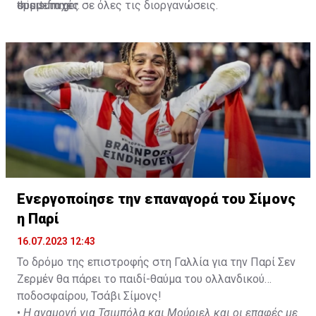
συμμετοχές σε όλες τις διοργανώσεις.
this summer.
sport-fm.gr
🇦🇷 🔵
#MCFC
🔴
#FCBayern
https://t.co/lj6Hu49mSu
pic.twitter.com/eGi61fRc5O
— Ekrem KONUR (@Ekremkonur)
July 15, 2023
Ενεργοποίησε την επαναγορά του Σίμονς
η Παρί
16.07.2023 12:43
Το δρόμο της επιστροφής στη Γαλλία για την Παρί Σεν
Ζερμέν θα πάρει το παιδί-θαύμα του ολλανδικού
ποδοσφαίρου, Τσάβι Σίμονς!
•
Η αναμονή για Τσιμπόλα και Μούριελ και οι επαφές με