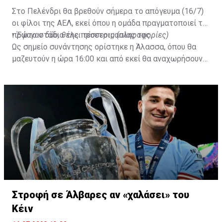
Στο Πελένδρι θα βρεθούν σήμερα το απόγευμα (16/7)
οι φίλοι της ΑΕΛ, εκεί όπου η ομάδα πραγματοποιεί το
πρώτο στάδιο της προετοιμασίας της.
•
Έφυγαν δύο, θέλει τέσσερις (πληροφορίες)
Ως σημείο συνάντησης ορίστηκε η Άλασσα, όπου θα
μαζευτούν η ώρα 16:00 και από εκεί θα αναχωρήσουν
με προορισμό το κοινοτικό γήπεδο Πελενδρίου, για να
δώοσυν το παρών τους στην απογευματινή προπόνηση
της ομάδας.
Στροφή σε Άλβαρες αν «χαλάσει» του
Κέιν