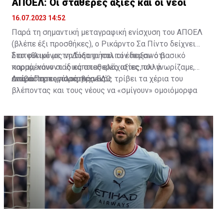
ΑΠΟΕΛ: Οι σταθερές αξίες και οι νέοι
16.07.2023 14:52
Παρά τη σημαντική μεταγραφική ενίσχυση του ΑΠΟΕΛ
(βλέπε έξι προσθήκες), ο Ρικάρντο Σα Πίντο δείχνει
διατεθειμένος να διατηρήσει τον περσινό βασικό
Στο φιλικό με τη Δόξα οι παλιοί έδειξαν ότι
κορμό, κάνοντας κάποιες ελάχιστες, αλλά
παραμένουν οι ίδιες σταθερές αξίες που γνωρίζαμε,
απαραίτητες παρεμβάσεις.
ενώ ο Πορτογάλος τεχνικός τρίβει τα χέρια του
Διαβάστε περισσότερα
ΕΔΩ
.
βλέποντας και τους νέους να «σμίγουν» ομοιόμορφα
στο γήπεδο με το περσινό ρόστερ.