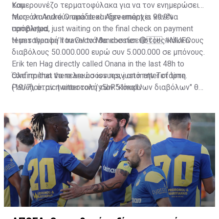
του.
Καμερουνέζο τερματοφύλακα για να τον ενημερώσει
πως όλα κυλούν ομάδα και δεν υπάρχει κανένα
More on André Onana deal. Agreement is 99.9%
πρόβλημα.
completed, just waiting on the final check on payment
terms then he’ll travel to Manchester. 🔴🇨🇲
Η μεταγραφή του Ονανά θα κοστίσει στους κόκκινους
#MUFC
διαβόλους 50.000.000 ευρώ συν 5.000.000 σε μπόνους.
Erik ten Hag directly called Onana in the last 48h to
confirm that there are no issues, just matter of time.
Όλα πρέπει να τελειώσουν πριν από την Τετάρτη
Patience.
(19/7), όταν η αποστολή των "κόκκινων διαβόλων" θα
pic.twitter.com/y5hR51mqlU
— Fabrizio Romano (@FabrizioRomano)
αναχωρήσει για περιοδεία στις ΗΠΑ.
July 16, 2023