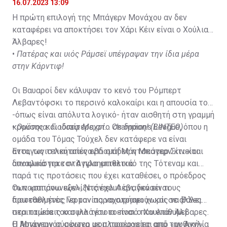
16.07.2023 13:09
Η πρώτη επιλογή της Μπάγερν Μονάχου αν δεν
καταφέρει να αποκτήσει τον Χάρι Κέιν είναι ο Χούλιαν
Άλβαρες!
•
Πατέρας και υιός Ράμσεϊ υπέγραψαν την ίδια μέρα
στην Κάρντιφ!
Οι Βαυαροί δεν κάλυψαν το κενό του Ρόμπερτ
Λεβαντόφσκι το περσινό καλοκαίρι και η απουσία του
-όπως είναι απόλυτα λογικό- ήταν αισθητή στη γραμμή
κρούσης και ιδιαίτερα στο Champions League, όπου η
•
Ομόνοια: Γιούσεφ Μεχρί... σε δράση! (ΒΙΝΤΕΟ)
ομάδα του Τόμας Τούχελ δεν κατάφερε να είναι
ανταγωνιστική απέναντι στη Μάντσεστερ Σίτι και
Έτσι, τις τελευταίες εβδομάδες η Μπάγερν κινείται
αποκλείστηκε στα προημιτελικά.
δυναμικά για τον Άγγλο επιθετικό της Τότεναμ και
παρά τις προτάσεις που έχει καταθέσει, ο πρόεδρος
των «σπιρουνιών», Ντάνιελ Λέβι, δεν είναι
Οι παραπάνω εξελίξεις έχουν αναγκάσει τους
διατεθειμένος να τον παραχωρήσει χωρίς να βάλει
πρωταθλητές Γερμανίας να στραφούν και σε άλλες
στα ταμεία του συλλόγου το ποσό που επιθυμεί.
περιπτώσεις και μια τέτοια είναι ο Χουλιάν Άλβαρες.
Η Μπάγερν σύμφωνα με πληροφορίες από την Αγγλία
Ο Αργεντινός σέντερ φορ προέρχεται από «μυθική»