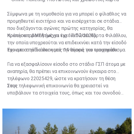
Σύμφωνα με τη νομοθεσία για να μπορεί ο φίλαθλος να
προμηθευτεί εισιτήριο και να εισέρχεται σε στάδια
που διεξάγονται αγώνες πρώτης κατηγορίας, θα
πρέπει απαραιτήτως να έχει εκδώσει Κάρτα Φιλάθλου,
Κρατήσεις ΑΜΕΑ (μέχρι τις 17/07/2023)
την οποία υποχρεούται να επιδεικνύει κατά την είσοδό
του στο στάδιο και κατά την αγορά του εισιτηρίου.
Έχουμε στην διάθεση μας 14 θέσεις για τροχοκάθισμα.
Για να εξασφαλίσουν είσοδο στο στάδιο ΓΣΠ άτομα με
αναπηρία, θα πρέπει να επικοινωνούν έγκαιρα στο
τηλέφωνο 22025429, ώστε να κρατήσουν τη θέση
τους.
Στην τηλεφωνική επικοινωνία θα χρειαστεί να
υποβάλουν τα στοιχεία τους, όπως και του συνοδού
τους. Τα στοιχεία που χρειάζονται είναι:
ονοματεπώνυμο, αριθμός πινακίδας αυτοκινήτου,
κάρτα ΑμεΑ και αριθμός κάρτας φιλάθλου του
συνοδού.»