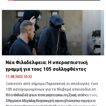
Νέα Φιλαδέλφεια: Η υπερασπιστική
γραμμή για τους 105 συλληφθέντες
11.08.2023 10:32
Ξεκινούν από σήμερα Παρασκευή οι απολογίες των
105 κατηγορουμένων για τα θλιβερά επεισόδια στη
Νέα Φιλαδέλφεια που κόστισαν τη ζωή στον
Οι απολογίες των κατηγορουμένων (ένας από αυτούς
29χρονο Μιχάλη Κατσουρή προκαλώντας οργή και
νοσηλεύεται ακόμα φρουρούμενος) αναμένεται να