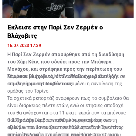
Έκλεισε στην Παρί Σεν Ζερμέν ο
Η δημοσίευση κοινοποιήθηκε από το χρήστη サンフレッチェ広島 (@
Βλάχοβιτς
16.07.2023 17:39
Η Παρί Σεν Ζερμέν αποσύρθηκε από τη διεκδίκηση
του Χάρι Κέιν, που οδεύει προς την Μπάγερν
Μονάχου, και στράφηκε προς την περίπτωση του
Ντούσαν Βλάχοβιτς, στον οποίο έχει βάλει ήδη
Σύμφωνα με γαλλικά ΜΜΕ ο Σέρβος φορ κατέληξε σε
«πωλητήριο» η Γιουβέντους.
συμφωνία με την Παρί και απομένει η συναίνεση της
ομάδας του Τορίνο.
Τα σχετικά ρεπορτάζ αναφέρουν πως το συμβόλαιο θα
είναι διάρκειας πέντε ετών, ενώ οι ετήσιες αποδοχές
του θα ανέρχονται στα 11 εκατ. ευρώ συν τα μπόνους
που θα λάβει από τον αριθμό των γκολ και των
Ο 23χρονος Σέρβος επιθετικός μεταγράφηκε στη
αγώνων που θα παίξει την επόμενη σεζόν. Το κόστος
«Γιούβε» τον Ιανουάριο του 2022 από τη Φιορεντίνα, η
της μεταγραφής αναμένεται να φθάσει τα 70 εκατ.
οποία έβαλε στα ταμεία της περίπου 80 εκατ. ευρώ,