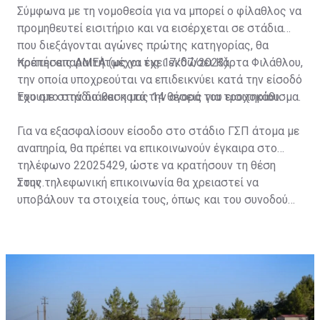
Σύμφωνα με τη νομοθεσία για να μπορεί ο φίλαθλος να
προμηθευτεί εισιτήριο και να εισέρχεται σε στάδια
που διεξάγονται αγώνες πρώτης κατηγορίας, θα
πρέπει απαραιτήτως να έχει εκδώσει Κάρτα Φιλάθλου,
Κρατήσεις ΑΜΕΑ (μέχρι τις 17/07/2023)
την οποία υποχρεούται να επιδεικνύει κατά την είσοδό
του στο στάδιο και κατά την αγορά του εισιτηρίου.
Έχουμε στην διάθεση μας 14 θέσεις για τροχοκάθισμα.
Για να εξασφαλίσουν είσοδο στο στάδιο ΓΣΠ άτομα με
αναπηρία, θα πρέπει να επικοινωνούν έγκαιρα στο
τηλέφωνο 22025429, ώστε να κρατήσουν τη θέση
τους.
Στην τηλεφωνική επικοινωνία θα χρειαστεί να
υποβάλουν τα στοιχεία τους, όπως και του συνοδού
τους. Τα στοιχεία που χρειάζονται είναι:
ονοματεπώνυμο, αριθμός πινακίδας αυτοκινήτου,
κάρτα ΑμεΑ και αριθμός κάρτας φιλάθλου του
συνοδού.»