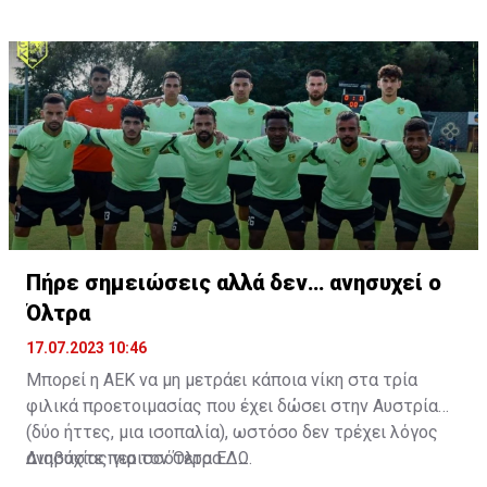
συμπαίκτες όπως οι: Sadio Mane, Idrissa Gueye,
Cheikhou Kouyate, Papiss Cisse. Χαρακτηρίζεται από
εξαιρετικά αθλητικά προσόντα, τάκλιν ακριβείας και
άριστη τοποθέτηση σε όλο τον χώρο του κέντρου.
Πήρε σημειώσεις αλλά δεν… ανησυχεί ο
Όλτρα
17.07.2023 10:46
Μπορεί η ΑΕΚ να μη μετράει κάποια νίκη στα τρία
φιλικά προετοιμασίας που έχει δώσει στην Αυστρία
(δύο ήττες, μια ισοπαλία), ωστόσο δεν τρέχει λόγος
ανησυχίας για τον Όλτρα.
Διαβάστε περισσότερα
ΕΔΩ
.