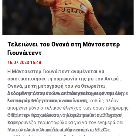
Τελειώνει του Ονανά στη Μάντσεστερ
Γιουνάιτεντ
16.07.2023 16:48
Η Μάντσεστερ Γιουνάιτεντ αναμένεται να
οριστικοποιήσει τη συμφωνία της με τον Αντρέ
Ονανά, με τη μεταγραφή του να θεωρείται
δεδομένη. Απομένουν οι τελευταίες οικονομικές
Δεδομένη πρέπει να θεωρείται η μεταγραφή του Αντρέ
λεπτομέρειες για την ανακοίνωση.
Ονανά στη Μάντσεστερ Γιουνάιτεντ, καθώς πλέον
απομένει μόνο ο τελικός έλεγχος των όρων πληρωμής
στη Ίντερ, προκειμένου να ολοκληρωθεί η απόκτησή
Ο Έρικ τεν Χαχ μάλιστα, τηλεφώνησε στον 27χρονο
του.
Καμερουνέζο τερματοφύλακα για να τον ενημερώσει
πως όλα κυλούν ομάδα και δεν υπάρχει κανένα
More on André Onana deal. Agreement is 99.9%