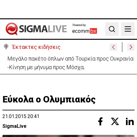
Powered by:
Search
Έκτακτες ειδήσεις
Μελέτησε το πόρισμα της φωτιάς στο Καλό Χωριό
ο Πάλμας- «Ουδέν σχόλιο»
Εύκολα ο Ολυμπιακός
21.01.2015 20:41
SigmaLive