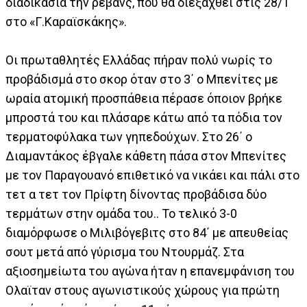
διαδικασία την ρεβάνς, που θα διεξαχθεί στις 28/1
στο «Γ.Καραϊσκάκης».
Οι πρωταθλητές Ελλάδας πήραν πολύ νωρίς το
προβάδισμά στο σκορ όταν στο 3΄ ο Μπενίτες με
ωραία ατομική προσπάθεια πέρασε όποιον βρήκε
μπροστά του και πλάσαρε κάτω από τα πόδια τον
τερματοφύλακα των γηπεδούχων. Στο 26΄ ο
Διαμαντάκος έβγαλε κάθετη πάσα στον Μπενίτες
με τον Παραγουανό επιθετικό να νικάει και πάλι στο
τετ α τετ τον Πρίφτη δίνοντας προβάδισα δύο
τερμάτων στην ομάδα του.. Το τελικό 3-0
διαμόρφωσε ο Μιλιβόγεβιτς στο 84΄ με απευθείας
σουτ μετά από γύρισμα του Ντουρμάζ. Στα
αξιοσημείωτα του αγώνα ήταν η επανεμφάνιση του
Ολαϊταν στους αγωνιστικούς χώρους για πρώτη