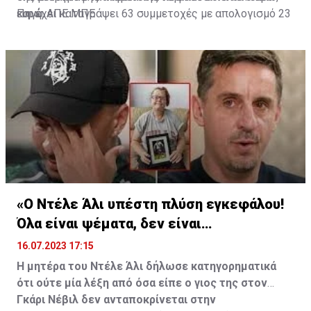
ευρώ.
και έχει καταγράψει 63 συμμετοχές με απολογισμό 23
Πηγή: ΑΠΕ ΜΠΕ
γκολ και έξι ασίστ.
«Ο Ντέλε Άλι υπέστη πλύση εγκεφάλου!
Όλα είναι ψέματα, δεν είναι
υιοθετημένος»
16.07.2023 17:15
Η μητέρα του Ντέλε Άλι δήλωσε κατηγορηματικά
ότι ούτε μία λέξη από όσα είπε ο γιος της στον
Γκάρι Νέβιλ δεν ανταποκρίνεται στην