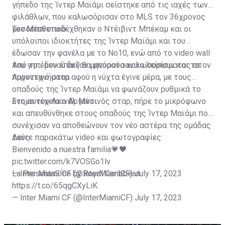
γήπεδο της Ίντερ Μαϊάμι σείστηκε από τις ιαχές των
φιλάθλων, που καλωσόρισαν στο MLS τον 36χρονος
μεσοεπιθετικό.
Τον Μέσι υποδέχθηκαν ο Ντέιβιντ Μπέκαμ και οι
υπόλοιποι ιδιοκτήτες της Ίντερ Μαϊάμι και του
έδωσαν την φανέλα με το Νο10, ενώ από το video wall
του γηπέδου έπαιζαν μηνύματα καλωσορίσματος στον
Από το... μενού δεν θα μπορούσαν να λείπουν και τα
Αργεντινό σταρ.
πυροτεχνήματα αφού η νύχτα έγινε μέρα, με τους
οπαδούς της Ίντερ Μαϊάμι να φωνάζουν ρυθμικά το
όνομα του Λιονέλ Μέσι.
Στη συνέχεια ο Αργεντινός σταρ, πήρε το μικρόφωνο
και απευθύνθηκε στους οπαδούς της Ίντερ Μαϊάμι που
συνέχισαν να αποθεώνουν τον νέο αστέρα της ομάδας
τους.
Δείτε παρακάτω video και φωτογραφίες:
Bienvenido a nuestra familia💗🖤
pic.twitter.com/k7VOSGo1lv
— Inter Miami CF (@InterMiamiCF)
La PresentaSÍon by Royal Caribbean
July 17, 2023
https://t.co/65qgCXyLiK
— Inter Miami CF (@InterMiamiCF)
July 17, 2023