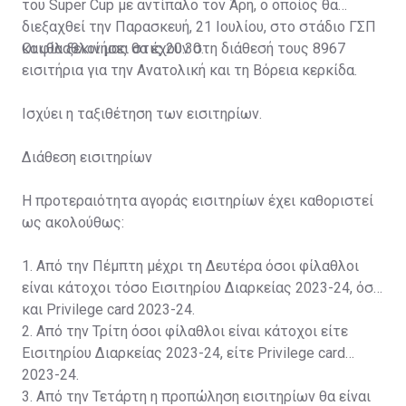
του Super Cup με αντίπαλο τον Άρη, ο οποίος θα
διεξαχθεί την Παρασκευή, 21 Ιουλίου, στο στάδιο ΓΣΠ
και θα ξεκινήσει στις 20:30.
Οι φίλαθλοί μας θα έχουν στη διάθεσή τους 8967
εισιτήρια για την Ανατολική και τη Βόρεια κερκίδα.
Ισχύει η ταξιθέτηση των εισιτηρίων.
Διάθεση εισιτηρίων
Η προτεραιότητα αγοράς εισιτηρίων έχει καθοριστεί
ως ακολούθως:
1. Από την Πέμπτη μέχρι τη Δευτέρα όσοι φίλαθλοι
είναι κάτοχοι τόσο Εισιτηρίου Διαρκείας 2023-24, όσο
και Privilege card 2023-24.
2. Από την Τρίτη όσοι φίλαθλοι είναι κάτοχοι είτε
Εισιτηρίου Διαρκείας 2023-24, είτε Privilege card
2023-24.
3. Από την Τετάρτη η προπώληση εισιτηρίων θα είναι