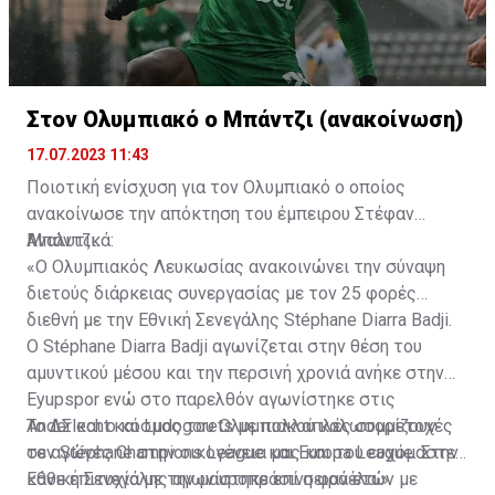
Στον Ολυμπιακό ο Μπάντζι (ανακοίνωση)
17.07.2023 11:43
Ποιοτική ενίσχυση για τον Ολυμπιακό ο οποίος
ανακοίνωσε την απόκτηση του έμπειρου Στέφαν
Μπάντζι.
Αναλυτικά:
«Ο Ολυμπιακός Λευκωσίας ανακοινώνει την σύναψη
διετούς διάρκειας συνεργασίας με τον 25 φορές
διεθνή με την Εθνική Σενεγάλης Stéphane Diarra Badji.
Ο Stéphane Diarra Badji αγωνίζεται στην θέση του
αμυντικού μέσου και την περσινή χρονιά ανήκε στην
Eyupspor ενώ στο παρελθόν αγωνίστηκε στις
Anderlecht και Ludogorets με πολλαπλές συμμετοχές
Το ΔΣ και ο κόσμος του Ολυμπιακού καλωσορίζουν
σε αγώνες Champions League και Europa League. Στην
τον Stéphane στην οικογένεια μας και του ευχόμαστε
Εθνική Σενεγάλης αγωνίστηκε επί σειρά ετών με
κάθε επιτυχία με την μαυροπράσινη φανέλα.»