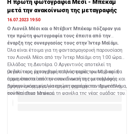
Η πρώτη φωτογραφία Μέσι - Μπέκαμ
μετά την ανακοίνωση της μεταγραφής
16.07.2023 19:50
Ο Λιονέλ Μέσι και ο Ντέβιντ Μπέκαμ πόζαραν για
την πρώτη φωτογραφία τους έπειτα από την
έναρξη της συνεργασίας τους στην Ίντερ Μαϊάμι.
Όλα είναι έτοιμα για τη φαντασμαγορική παρουσίαση
του Λιονέλ Μέσι από την Ίντερ Μαϊάμι στη 1:00 ώρα
Ελλάδας τη Δευτέρα. Ο Αργεντινός αποτελεί τη
μεγαλύτερη μεταγραφή στην ιστορία του MLS και θα
Οι δυο τους έχουν βγει πολλές φορές φωτογραφία,
παρουσιαστεί από τον συνιδιοκτήτη του συλλόγου και
όμως έπειτα από την ανακοίνωση της μεταγραφής
προηγούμενη μεγαλύτερη μεταγραφή στο πρωτάθλημα,
βγήκαν ακόμα μία, για πρώτη φορά με τον Αργεντινό
τον Ντέιβιντ Μπέκαμ.
σούπερ σταρ να φορά τη φανέλα της νέας ομάδας του.