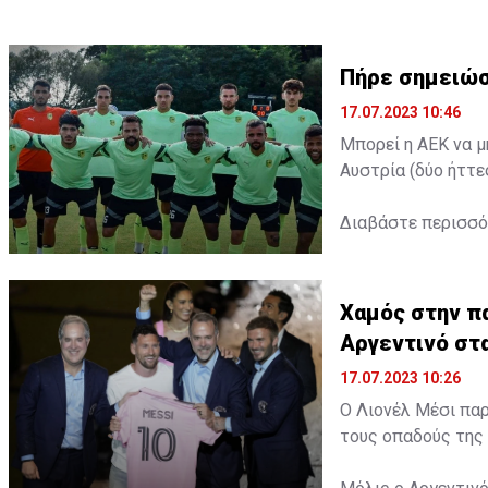
Πήρε σημειώσ
17.07.2023 10:46
Μπορεί η ΑΕΚ να μ
Αυστρία (δύο ήττε
Διαβάστε περισσ
Χαμός στην πα
Αργεντινό στ
17.07.2023 10:26
Ο Λιονέλ Μέσι παρ
τους οπαδούς της 