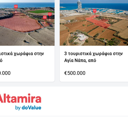
ιστικά χωράφια στην
3 τουριστικά χωράφια στην
νό
Αγία Νάπα, από
0.000
€500.000