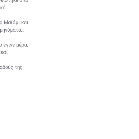
σείστηκε από
κό.
ρ Μαϊάμι και
 μηνύματα
 έγινε μέρα,
έσι.
παδούς της