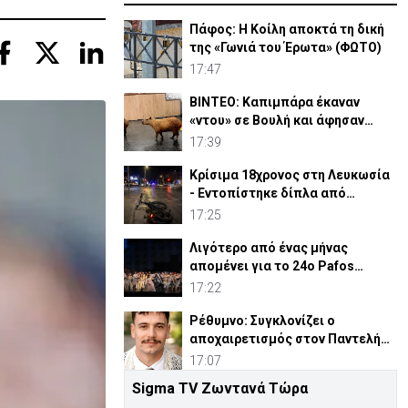
Πάφος: Η Κοίλη αποκτά τη δική
της «Γωνιά του Έρωτα» (ΦΩΤΟ)
17:47
ΒΙΝΤΕΟ: Καπιμπάρα έκαναν
«ντου» σε Βουλή και άφησαν
άφωνους βουλευτές
17:39
Κρίσιμα 18χρονος στη Λευκωσία
- Εντοπίστηκε δίπλα από
ηλεκτρικό ποδήλατο
17:25
Λιγότερο από ένας μήνας
απομένει για το 24ο Pafos
Aphrodite Festival
17:22
Ρέθυμνο: Συγκλονίζει ο
αποχαιρετισμός στον Παντελή
από τον Ιερέα Πατέρα του
17:07
Sigma TV Ζωντανά Τώρα
Το θαύμα του Χρυσοσωτήρα που