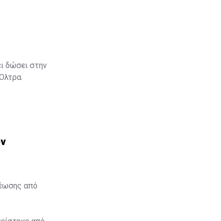
ει δώσει στην
 Όλτρα.
ον
θέωσης από