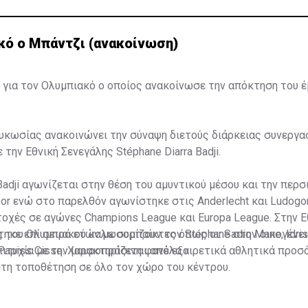
κό ο Μπάντζι (ανακοίνωση)
 για τον Ολυμπιακό ο οποίος ανακοίνωσε την απόκτηση του 
κωσίας ανακοινώνει την σύναψη διετούς διάρκειας συνεργασ
 την Εθνική Σενεγάλης Stéphane Diarra Badji.
Badji αγωνίζεται στην θέση του αμυντικού μέσου και την περσ
or ενώ στο παρελθόν αγωνίστηκε στις Anderlecht και Ludogo
χές σε αγώνες Champions League και Europa League. Στην Ε
ηκε επί σειρά ετών με συμπαίκτες όπως οι: Sadio Mane, Idris
ς του Ολυμπιακού καλωσορίζουν τον Stéphane στην οικογένει
 Papiss Cisse. Χαρακτηρίζεται από εξαιρετικά αθλητικά προσ
ιτυχία με την μαυροπράσινη φανέλα.»
στη τοποθέτηση σε όλο τον χώρο του κέντρου.