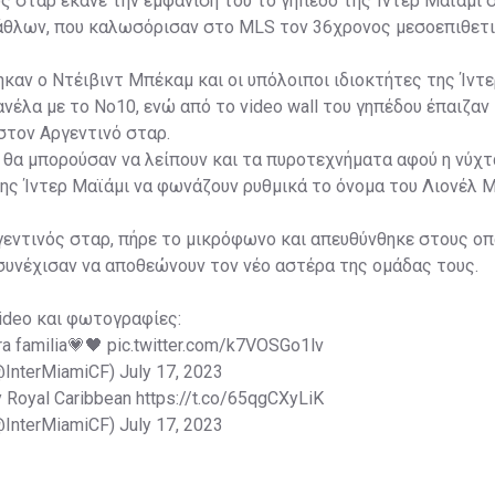
ς σταρ έκανε την εμφάνισή του το γήπεδο της Ίντερ Μαϊάμι 
λάθλων, που καλωσόρισαν στο MLS τον 36χρονος μεσοεπιθετι
καν ο Ντέιβιντ Μπέκαμ και οι υπόλοιποι ιδιοκτήτες της Ίντε
νέλα με το Νο10, ενώ από το video wall του γηπέδου έπαιζαν
τον Αργεντινό σταρ.
εν θα μπορούσαν να λείπουν και τα πυροτεχνήματα αφού η νύχτα
ης Ίντερ Μαϊάμι να φωνάζουν ρυθμικά το όνομα του Λιονέλ Μ
γεντινός σταρ, πήρε το μικρόφωνο και απευθύνθηκε στους ο
συνέχισαν να αποθεώνουν τον νέο αστέρα της ομάδας τους.
ideo και φωτογραφίες:
ra familia💗🖤
pic.twitter.com/k7VOSGo1lv
(@InterMiamiCF)
July 17, 2023
y Royal Caribbean
https://t.co/65qgCXyLiK
(@InterMiamiCF)
July 17, 2023