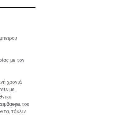
έμπειρου
ίας με τον
ινή χρονιά
rets με
θνική
sa Gueye,
α μας και του
όντα, τάκλιν