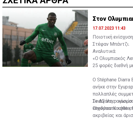
ΣΧΕΤΙΚΑ ΑΡΘΡΑ
Στον Ολυμπια
17.07.2023 11:43
Ποιοτική ενίσχυση
Στέφαν Μπάντζι.
Αναλυτικά:
«Ο Ολυμπιακός Λευ
25 φορές διεθνή με
Ο Stéphane Diarra 
ανήκε στην Eyupsp
πολλαπλές συμμετο
Σενεγάλης αγωνίστ
Το ΔΣ και ο κόσμο
Cheikhou Kouyate,
ευχόμαστε κάθε επ
ακριβείας και άρι