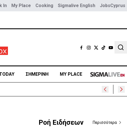
 In
My Place
Cooking
Sigmalive English
JobsCyprus
Sear
TODAY
ΣΗΜΕΡΙΝΗ
MY PLACE
Ροή Ειδήσεων
Περισσότερα