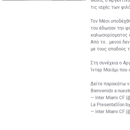
Μόλις ο Αργεντινό
τις ιαχές των φι
Τον Μέσι υποδέχθη
του έδωσαν την φα
καλωσορίσματος σ
Από το... μενού δ
με τους οπαδούς τ
Στη συνέχεια ο Αρ
Ίντερ Μαϊάμι που 
Δείτε παρακάτω v
Bienvenido a nuest
— Inter Miami CF 
La PresentaSÍon b
— Inter Miami CF 