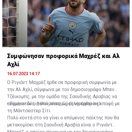
Συμφώνησαν προφορικά Μαχρέζ και Αλ
Αχλί
16.07.2023 14:17
Ο Ριγιάντ Μαχρέζ ήρθε σε προφορική συμφωνία με
την Αλ Αχλί, σύμφωνα με τον δημοσιογράφο Μπεν
Τζέικομπς, με την ομάδα της Σαουδικής Αραβίας να
αναμένεται τις επόμενες ώρες να έρθει σε επαφή με
•
Έφυγαν δύο, θέλει τέσσερις (πληροφορίες)
τη Μάντσεστερ Σίτι.
Πολύ κοντά στο να γίνει ο επόμενος παίκτης που θα
μετακομίσει στη Σαουδική Αραβία είναι ο Ριγιάντ
Μαχρέζ, ο οποίος σύμφωνα με τον δημοσιογράφο,