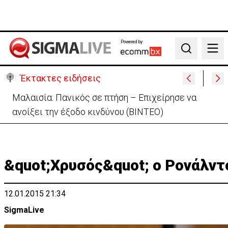
Powered by:
Search
Έκτακτες ειδήσεις
Τραγωδία Ξυλοφάγου: Απορρίφθηκε το αίτημα του
πατέρα αποφυλάκισης με εγγύηση
&quot;Χρυσός&quot; ο Ρονάλντ
12.01.2015 21:34
SigmaLive