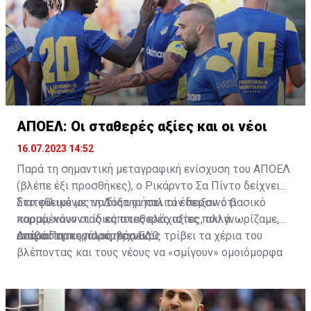
ΑΠΟΕΛ: Οι σταθερές αξίες και οι νέοι
16.07.2023 14:52
Παρά τη σημαντική μεταγραφική ενίσχυση του ΑΠΟΕΛ
(βλέπε έξι προσθήκες), ο Ρικάρντο Σα Πίντο δείχνει
διατεθειμένος να διατηρήσει τον περσινό βασικό
Στο φιλικό με τη Δόξα οι παλιοί έδειξαν ότι
κορμό, κάνοντας κάποιες ελάχιστες, αλλά
παραμένουν οι ίδιες σταθερές αξίες που γνωρίζαμε,
απαραίτητες παρεμβάσεις.
ενώ ο Πορτογάλος τεχνικός τρίβει τα χέρια του
Διαβάστε περισσότερα
ΕΔΩ
.
βλέποντας και τους νέους να «σμίγουν» ομοιόμορφα
στο γήπεδο με το περσινό ρόστερ.