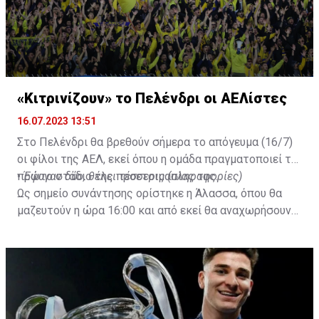
— Ben Jacobs (@JacobsBen)
July 15, 2023
«Κιτρινίζουν» το Πελένδρι οι ΑΕΛίστες
16.07.2023 13:51
Στο Πελένδρι θα βρεθούν σήμερα το απόγευμα (16/7)
οι φίλοι της ΑΕΛ, εκεί όπου η ομάδα πραγματοποιεί το
πρώτο στάδιο της προετοιμασίας της.
•
Έφυγαν δύο, θέλει τέσσερις (πληροφορίες)
Ως σημείο συνάντησης ορίστηκε η Άλασσα, όπου θα
μαζευτούν η ώρα 16:00 και από εκεί θα αναχωρήσουν
με προορισμό το κοινοτικό γήπεδο Πελενδρίου, για να
δώοσυν το παρών τους στην απογευματινή προπόνηση
της ομάδας.