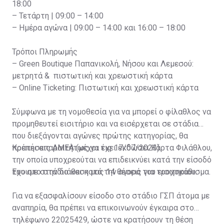
18:00
– Τετάρτη | 09:00 – 14:00
– Ημέρα αγώνα | 09:00 – 14:00 και 16:00 – 18:00
Τρόποι Πληρωμής
– Green Boutique Παπανικολή, Νήσου και Λεμεσού:
μετρητά & πιστωτική και χρεωστική κάρτα
– Online Ticketing: Πιστωτική και χρεωστική κάρτα
Σύμφωνα με τη νομοθεσία για να μπορεί ο φίλαθλος να
προμηθευτεί εισιτήριο και να εισέρχεται σε στάδια
που διεξάγονται αγώνες πρώτης κατηγορίας, θα
πρέπει απαραιτήτως να έχει εκδώσει Κάρτα Φιλάθλου,
Κρατήσεις ΑΜΕΑ (μέχρι τις 17/07/2023)
την οποία υποχρεούται να επιδεικνύει κατά την είσοδό
του στο στάδιο και κατά την αγορά του εισιτηρίου.
Έχουμε στην διάθεση μας 14 θέσεις για τροχοκάθισμα.
Για να εξασφαλίσουν είσοδο στο στάδιο ΓΣΠ άτομα με
αναπηρία, θα πρέπει να επικοινωνούν έγκαιρα στο
τηλέφωνο 22025429, ώστε να κρατήσουν τη θέση