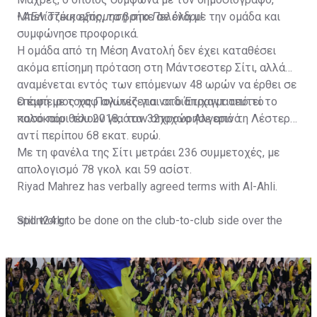
Μπεν Τζέικομπς, τα βρήκε σε όλα με την ομάδα και
•
ΑΕΛίστικη εξόρμηση στο Πελένδρι!
συμφώνησε προφορικά.
Η ομάδα από τη Μέση Ανατολή δεν έχει καταθέσει
ακόμα επίσημη πρόταση στη Μάντσεστερ Σίτι, αλλά
αναμένεται εντός των επόμενων 48 ωρών να έρθει σε
επαφή με τους Πολίτες για να διαπραγματευτεί το
Ο έμπειρος χαφ αγωνίζεται στο Έτιχαντ από το
ποσό που θέλουν για τον 32χρονο Αλγερινό.
καλοκαίρι του 2018, όταν αποχώρησε από τη Λέστερ
αντί περίπου 68 εκατ. ευρώ.
Με τη φανέλα της Σίτι μετράει 236 συμμετοχές, με
απολογισμό 78 γκολ και 59 ασίστ.
Riyad Mahrez has verbally agreed terms with Al-Ahli.
Still work to be done on the club-to-club side over the
sport24.gr
next 24-48 hours.
Not a done deal yet, but Mahrez is keen on the move and
Al-Ahli hope to move fast.🇸🇦
pic.twitter.com/Z0SmniQXIP