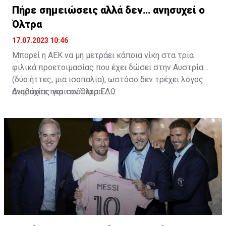
Πήρε σημειώσεις αλλά δεν… ανησυχεί ο
Όλτρα
17.07.2023 10:46
Μπορεί η ΑΕΚ να μη μετράει κάποια νίκη στα τρία
φιλικά προετοιμασίας που έχει δώσει στην Αυστρία
(δύο ήττες, μια ισοπαλία), ωστόσο δεν τρέχει λόγος
ανησυχίας για τον Όλτρα.
Διαβάστε περισσότερα
ΕΔΩ
.