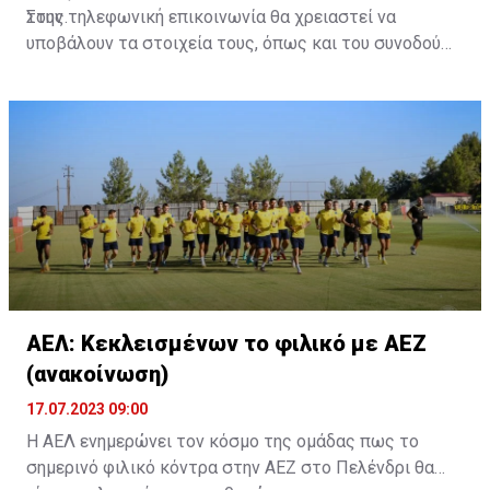
τους.
Στην τηλεφωνική επικοινωνία θα χρειαστεί να
υποβάλουν τα στοιχεία τους, όπως και του συνοδού
τους. Τα στοιχεία που χρειάζονται είναι:
ονοματεπώνυμο, αριθμός πινακίδας αυτοκινήτου,
κάρτα ΑμεΑ και αριθμός κάρτας φιλάθλου του
συνοδού.»
ΑΕΛ: Κεκλεισμένων το φιλικό με ΑΕΖ
(ανακοίνωση)
17.07.2023 09:00
Η ΑΕΛ ενημερώνει τον κόσμο της ομάδας πως το
σημερινό φιλικό κόντρα στην ΑΕΖ στο Πελένδρι θα