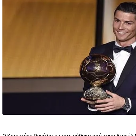
Ο Κριστιάνο Ρονάλντο προτιμήθηκε από τους Λιονέλ