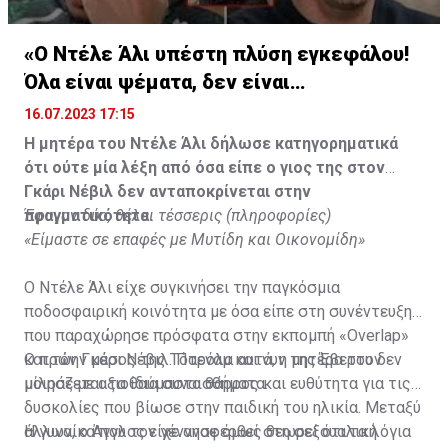
«Ο Ντέλε Άλι υπέστη πλύση εγκεφάλου!
Όλα είναι ψέματα, δεν είναι
υιοθετημένος»
16.07.2023 17:15
Η μητέρα του Ντέλε Άλι δήλωσε κατηγορηματικά
ότι ούτε μία λέξη από όσα είπε ο γιος της στον
Γκάρι Νέβιλ δεν ανταποκρίνεται στην
πραγματικότητα.
Έφυγαν δύο, θέλει τέσσερις (πληροφορίες)
«Είμαστε σε επαφές με Μυτίδη και Οικονομίδη»
Ο Ντέλε Άλι είχε συγκινήσει την παγκόσμια
ποδοσφαιρική κοινότητα με όσα είπε στη συνέντευξη
που παραχώρησε πρόσφατα στην εκπομπή «Overlap»
και τον Γκάρι Νέβιλ. Παρόλα αυτά, η μητέρα του δεν
Ο πρώην μέσος της Τότεναμ και νυν της Έβερτον
μοιράζεται τα ίδια συναισθήματα.
μίλησε με αξιοθαύμαστο θάρρος και ευθύτητα για τις
δυσκολίες που βίωσε στην παιδική του ηλικία. Μεταξύ
άλλων, ο Άγγλος είχε αναφερθεί στη σεξουαλική
Η γυναίκα που τον γέννησε όμως θεωρεί ότι τα λόγια