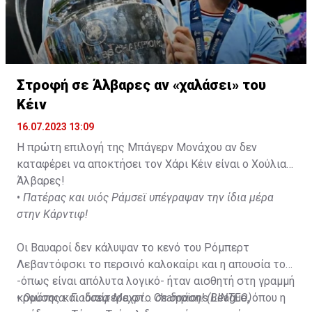
Στροφή σε Άλβαρες αν «χαλάσει» του
Κέιν
16.07.2023 13:09
Η πρώτη επιλογή της Μπάγερν Μονάχου αν δεν
καταφέρει να αποκτήσει τον Χάρι Κέιν είναι ο Χούλιαν
Άλβαρες!
•
Πατέρας και υιός Ράμσεϊ υπέγραψαν την ίδια μέρα
στην Κάρντιφ!
Οι Βαυαροί δεν κάλυψαν το κενό του Ρόμπερτ
Λεβαντόφσκι το περσινό καλοκαίρι και η απουσία του
-όπως είναι απόλυτα λογικό- ήταν αισθητή στη γραμμή
κρούσης και ιδιαίτερα στο Champions League, όπου η
•
Ομόνοια: Γιούσεφ Μεχρί... σε δράση! (ΒΙΝΤΕΟ)