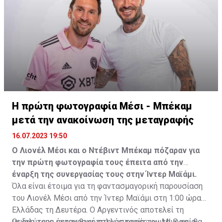
Η πρώτη φωτογραφία Μέσι - Μπέκαμ
μετά την ανακοίνωση της μεταγραφής
16.07.2023 19:50
Ο Λιονέλ Μέσι και ο Ντέβιντ Μπέκαμ πόζαραν για
την πρώτη φωτογραφία τους έπειτα από την
έναρξη της συνεργασίας τους στην Ίντερ Μαϊάμι.
Όλα είναι έτοιμα για τη φαντασμαγορική παρουσίαση
του Λιονέλ Μέσι από την Ίντερ Μαϊάμι στη 1:00 ώρα
Ελλάδας τη Δευτέρα. Ο Αργεντινός αποτελεί τη
μεγαλύτερη μεταγραφή στην ιστορία του MLS και θα
Οι δυο τους έχουν βγει πολλές φορές φωτογραφία,