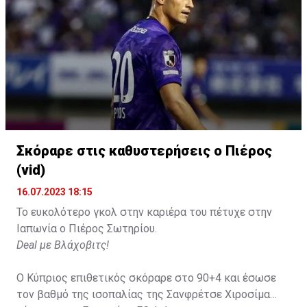
Σκόραρε στις καθυστερήσεις ο Πιέρος
Η δημοσίευση κοινοποιήθηκε από το χρήστη David Beckham (
(vid)
16.07.2023 18:15
Το ευκολότερο γκολ στην καριέρα του πέτυχε στην
Ιαπωνία ο Πιέρος Σωτηρίου.
Deal με Βλάχοβιτς!
Ο Κύπριος επιθετικός σκόραρε στο 90+4 και έσωσε
τον βαθμό της ισοπαλίας της Σανφρέτσε Χιροσίμα