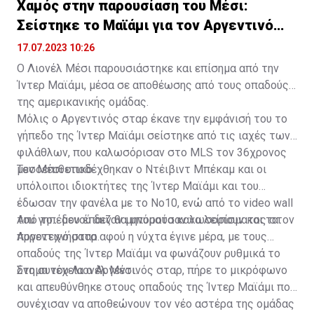
Χαμός στην παρουσίαση του Μέσι:
Σείστηκε το Μαϊάμι για τον Αργεντινό
σταρ
17.07.2023 10:26
Ο Λιονέλ Μέσι παρουσιάστηκε και επίσημα από την
Ίντερ Μαϊάμι, μέσα σε αποθέωσης από τους οπαδούς
της αμερικανικής ομάδας.
Μόλις ο Αργεντινός σταρ έκανε την εμφάνισή του το
γήπεδο της Ίντερ Μαϊάμι σείστηκε από τις ιαχές των
φιλάθλων, που καλωσόρισαν στο MLS τον 36χρονος
μεσοεπιθετικό.
Τον Μέσι υποδέχθηκαν ο Ντέιβιντ Μπέκαμ και οι
υπόλοιποι ιδιοκτήτες της Ίντερ Μαϊάμι και του
έδωσαν την φανέλα με το Νο10, ενώ από το video wall
του γηπέδου έπαιζαν μηνύματα καλωσορίσματος στον
Από το... μενού δεν θα μπορούσαν να λείπουν και τα
Αργεντινό σταρ.
πυροτεχνήματα αφού η νύχτα έγινε μέρα, με τους
οπαδούς της Ίντερ Μαϊάμι να φωνάζουν ρυθμικά το
όνομα του Λιονέλ Μέσι.
Στη συνέχεια ο Αργεντινός σταρ, πήρε το μικρόφωνο
και απευθύνθηκε στους οπαδούς της Ίντερ Μαϊάμι που
συνέχισαν να αποθεώνουν τον νέο αστέρα της ομάδας