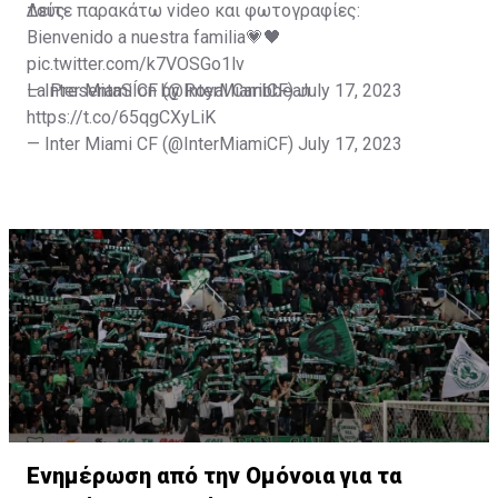
τους.
Δείτε παρακάτω video και φωτογραφίες:
Bienvenido a nuestra familia💗🖤
pic.twitter.com/k7VOSGo1lv
— Inter Miami CF (@InterMiamiCF)
La PresentaSÍon by Royal Caribbean
July 17, 2023
https://t.co/65qgCXyLiK
— Inter Miami CF (@InterMiamiCF)
July 17, 2023
Ενημέρωση από την Ομόνοια για τα