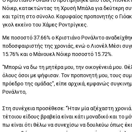
Νόιερ, κατακτώντας τη Χρυσή Μπάλα για δεύτερη συ
και τρίτη στο σύνολο. Κορυφαίος προπονητής ο Γιόακ
γκολ εκείνο του Χάμες Ροντρίγκες.
Με ποσοστό 37.66% ο Κριστιάνο Ρονάλντο αναδείχθη
ποδοσφαιριστής της χρονιάς, ενώ ο Λιονέλ Μέσι σ
15.76% και ο Μάνουελ Νόιερ ποσοστό 15.72%.
"Μπορώ να δω τη μητέρα μου, την οικογένειά μου. Θ
όλους όσοι με ψήφισαν. Τον προπονητή μου, τους συμ
πρόεδρο της ομάδας", είπε αρχικά, εμφανώς συγκινημ
Ρονάλντο,
Στη συνέχεια προσέθεσε: "Ήταν μία αξέχαστη χρονιά.
τέτοιου είδους βραβεία είναι κάτι μοναδικό και το μ
πω είναι ότι θέλω να συνεχίσω να δουλεύω όπως έκ