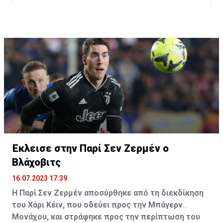
Η δημοσίευση κοινοποιήθηκε από το χρήστη サンフレッチェ広島 (@
Έκλεισε στην Παρί Σεν Ζερμέν ο
Βλάχοβιτς
16.07.2023 17:39
Η Παρί Σεν Ζερμέν αποσύρθηκε από τη διεκδίκηση
του Χάρι Κέιν, που οδεύει προς την Μπάγερν
Μονάχου, και στράφηκε προς την περίπτωση του