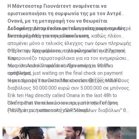
Η Μάντσεστερ Γιουνάιτεντ αναμένεται να
οριστικοποιήσει τη συμφωνία της με τον Αντρέ
Ονανά, με τη μεταγραφή του να θεωρείται
δεδομένη. Απομένουν οι τελευταίες οικονομικές
Δεδομένη πρέπει να θεωρείται η μεταγραφή του Αντρέ
λεπτομέρειες για την ανακοίνωση.
Ονανά στη Μάντσεστερ Γιουνάιτεντ, καθώς πλέον
απομένει μόνο ο τελικός έλεγχος των όρων πληρωμής
στη Ίντερ, προκειμένου να ολοκληρωθεί η απόκτησή
Ο Έρικ τεν Χαχ μάλιστα, τηλεφώνησε στον 27χρονο
του.
Καμερουνέζο τερματοφύλακα για να τον ενημερώσει
πως όλα κυλούν ομάδα και δεν υπάρχει κανένα
More on André Onana deal. Agreement is 99.9%
πρόβλημα.
completed, just waiting on the final check on payment
terms then he’ll travel to Manchester. 🔴🇨🇲
Η μεταγραφή του Ονανά θα κοστίσει στους κόκκινους
#MUFC
διαβόλους 50.000.000 ευρώ συν 5.000.000 σε μπόνους.
Erik ten Hag directly called Onana in the last 48h to
confirm that there are no issues, just matter of time.
Όλα πρέπει να τελειώσουν πριν από την Τετάρτη
Patience.
(19/7), όταν η αποστολή των "κόκκινων διαβόλων" θα
pic.twitter.com/y5hR51mqlU
— Fabrizio Romano (@FabrizioRomano)
αναχωρήσει για περιοδεία στις ΗΠΑ.
July 16, 2023