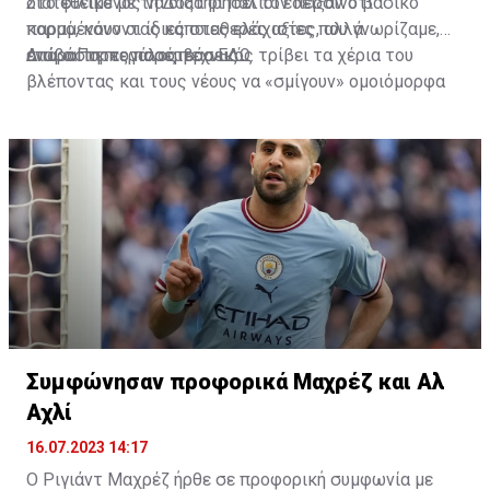
διατεθειμένος να διατηρήσει τον περσινό βασικό
Στο φιλικό με τη Δόξα οι παλιοί έδειξαν ότι
κορμό, κάνοντας κάποιες ελάχιστες, αλλά
παραμένουν οι ίδιες σταθερές αξίες που γνωρίζαμε,
απαραίτητες παρεμβάσεις.
ενώ ο Πορτογάλος τεχνικός τρίβει τα χέρια του
Διαβάστε περισσότερα
ΕΔΩ
.
βλέποντας και τους νέους να «σμίγουν» ομοιόμορφα
στο γήπεδο με το περσινό ρόστερ.
Συμφώνησαν προφορικά Μαχρέζ και Αλ
Αχλί
16.07.2023 14:17
Ο Ριγιάντ Μαχρέζ ήρθε σε προφορική συμφωνία με