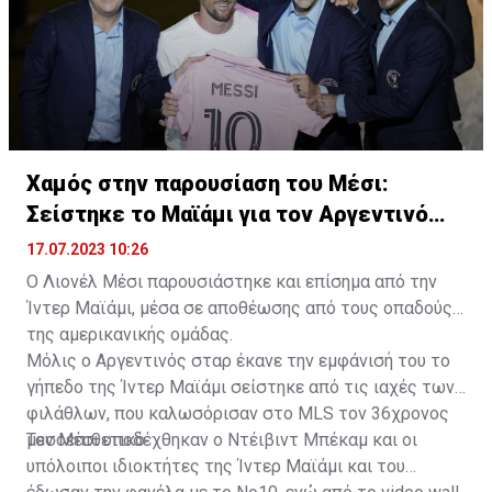
Χαμός στην παρουσίαση του Μέσι:
Σείστηκε το Μαϊάμι για τον Αργεντινό
σταρ
17.07.2023 10:26
Ο Λιονέλ Μέσι παρουσιάστηκε και επίσημα από την
Ίντερ Μαϊάμι, μέσα σε αποθέωσης από τους οπαδούς
της αμερικανικής ομάδας.
Μόλις ο Αργεντινός σταρ έκανε την εμφάνισή του το
γήπεδο της Ίντερ Μαϊάμι σείστηκε από τις ιαχές των
φιλάθλων, που καλωσόρισαν στο MLS τον 36χρονος
μεσοεπιθετικό.
Τον Μέσι υποδέχθηκαν ο Ντέιβιντ Μπέκαμ και οι
υπόλοιποι ιδιοκτήτες της Ίντερ Μαϊάμι και του