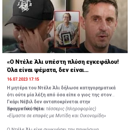
«Ο Ντέλε Άλι υπέστη πλύση εγκεφάλου!
Όλα είναι ψέματα, δεν είναι
υιοθετημένος»
16.07.2023 17:15
Η μητέρα του Ντέλε Άλι δήλωσε κατηγορηματικά
ότι ούτε μία λέξη από όσα είπε ο γιος της στον
Γκάρι Νέβιλ δεν ανταποκρίνεται στην
πραγματικότητα.
Έφυγαν δύο, θέλει τέσσερις (πληροφορίες)
«Είμαστε σε επαφές με Μυτίδη και Οικονομίδη»
Ο Ντέλε Άλι είχε συγκινήσει την παγκόσμια