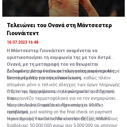
Τελειώνει του Ονανά στη Μάντσεστερ
Γιουνάιτεντ
16.07.2023 16:48
Η Μάντσεστερ Γιουνάιτεντ αναμένεται να
οριστικοποιήσει τη συμφωνία της με τον Αντρέ
Ονανά, με τη μεταγραφή του να θεωρείται
δεδομένη. Απομένουν οι τελευταίες οικονομικές
Δεδομένη πρέπει να θεωρείται η μεταγραφή του Αντρέ
λεπτομέρειες για την ανακοίνωση.
Ονανά στη Μάντσεστερ Γιουνάιτεντ, καθώς πλέον
απομένει μόνο ο τελικός έλεγχος των όρων πληρωμής
στη Ίντερ, προκειμένου να ολοκληρωθεί η απόκτησή
Ο Έρικ τεν Χαχ μάλιστα, τηλεφώνησε στον 27χρονο
του.
Καμερουνέζο τερματοφύλακα για να τον ενημερώσει
πως όλα κυλούν ομάδα και δεν υπάρχει κανένα
More on André Onana deal. Agreement is 99.9%
πρόβλημα.
completed, just waiting on the final check on payment
terms then he’ll travel to Manchester. 🔴🇨🇲
Η μεταγραφή του Ονανά θα κοστίσει στους κόκκινους
#MUFC
διαβόλους 50.000.000 ευρώ συν 5.000.000 σε μπόνους.