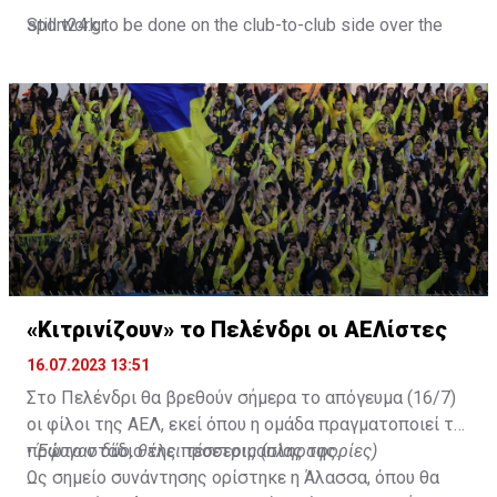
Still work to be done on the club-to-club side over the
sport24.gr
next 24-48 hours.
Not a done deal yet, but Mahrez is keen on the move and
Al-Ahli hope to move fast.🇸🇦
pic.twitter.com/Z0SmniQXIP
— Ben Jacobs (@JacobsBen)
July 15, 2023
«Κιτρινίζουν» το Πελένδρι οι ΑΕΛίστες
16.07.2023 13:51
Στο Πελένδρι θα βρεθούν σήμερα το απόγευμα (16/7)
οι φίλοι της ΑΕΛ, εκεί όπου η ομάδα πραγματοποιεί το
πρώτο στάδιο της προετοιμασίας της.
•
Έφυγαν δύο, θέλει τέσσερις (πληροφορίες)
Ως σημείο συνάντησης ορίστηκε η Άλασσα, όπου θα