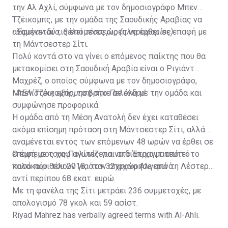
την Αλ Αχλί, σύμφωνα με τον δημοσιογράφο Μπεν
Τζέικομπς, με την ομάδα της Σαουδικής Αραβίας να
αναμένεται τις επόμενες ώρες να έρθει σε επαφή με
•
Έφυγαν δύο, θέλει τέσσερις (πληροφορίες)
τη Μάντσεστερ Σίτι.
Πολύ κοντά στο να γίνει ο επόμενος παίκτης που θα
μετακομίσει στη Σαουδική Αραβία είναι ο Ριγιάντ
Μαχρέζ, ο οποίος σύμφωνα με τον δημοσιογράφο,
Μπεν Τζέικομπς, τα βρήκε σε όλα με την ομάδα και
•
ΑΕΛίστικη εξόρμηση στο Πελένδρι!
συμφώνησε προφορικά.
Η ομάδα από τη Μέση Ανατολή δεν έχει καταθέσει
ακόμα επίσημη πρόταση στη Μάντσεστερ Σίτι, αλλά
αναμένεται εντός των επόμενων 48 ωρών να έρθει σε
επαφή με τους Πολίτες για να διαπραγματευτεί το
Ο έμπειρος χαφ αγωνίζεται στο Έτιχαντ από το
ποσό που θέλουν για τον 32χρονο Αλγερινό.
καλοκαίρι του 2018, όταν αποχώρησε από τη Λέστερ
αντί περίπου 68 εκατ. ευρώ.
Με τη φανέλα της Σίτι μετράει 236 συμμετοχές, με
απολογισμό 78 γκολ και 59 ασίστ.
Riyad Mahrez has verbally agreed terms with Al-Ahli.