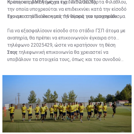
πρέπει απαραιτήτως να έχει εκδώσει Κάρτα Φιλάθλου,
Κρατήσεις ΑΜΕΑ (μέχρι τις 17/07/2023)
την οποία υποχρεούται να επιδεικνύει κατά την είσοδό
του στο στάδιο και κατά την αγορά του εισιτηρίου.
Έχουμε στην διάθεση μας 14 θέσεις για τροχοκάθισμα.
Για να εξασφαλίσουν είσοδο στο στάδιο ΓΣΠ άτομα με
αναπηρία, θα πρέπει να επικοινωνούν έγκαιρα στο
τηλέφωνο 22025429, ώστε να κρατήσουν τη θέση
τους.
Στην τηλεφωνική επικοινωνία θα χρειαστεί να
υποβάλουν τα στοιχεία τους, όπως και του συνοδού
τους. Τα στοιχεία που χρειάζονται είναι:
ονοματεπώνυμο, αριθμός πινακίδας αυτοκινήτου,
κάρτα ΑμεΑ και αριθμός κάρτας φιλάθλου του
συνοδού.»