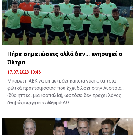
Πήρε σημειώσεις αλλά δεν… ανησυχεί ο
Όλτρα
17.07.2023 10:46
Μπορεί η ΑΕΚ να μη μετράει κάποια νίκη στα τρία
φιλικά προετοιμασίας που έχει δώσει στην Αυστρία
(δύο ήττες, μια ισοπαλία), ωστόσο δεν τρέχει λόγος
ανησυχίας για τον Όλτρα.
Διαβάστε περισσότερα
ΕΔΩ
.