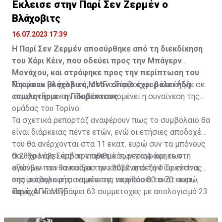
Έκλεισε στην Παρί Σεν Ζερμέν ο
Βλάχοβιτς
16.07.2023 17:39
Η Παρί Σεν Ζερμέν αποσύρθηκε από τη διεκδίκηση
του Χάρι Κέιν, που οδεύει προς την Μπάγερν
Μονάχου, και στράφηκε προς την περίπτωση του
Ντούσαν Βλάχοβιτς, στον οποίο έχει βάλει ήδη
Σύμφωνα με γαλλικά ΜΜΕ ο Σέρβος φορ κατέληξε σε
«πωλητήριο» η Γιουβέντους.
συμφωνία με την Παρί και απομένει η συναίνεση της
ομάδας του Τορίνο.
Τα σχετικά ρεπορτάζ αναφέρουν πως το συμβόλαιο θα
είναι διάρκειας πέντε ετών, ενώ οι ετήσιες αποδοχές
του θα ανέρχονται στα 11 εκατ. ευρώ συν τα μπόνους
που θα λάβει από τον αριθμό των γκολ και των
Ο 23χρονος Σέρβος επιθετικός μεταγράφηκε στη
αγώνων που θα παίξει την επόμενη σεζόν. Το κόστος
«Γιούβε» τον Ιανουάριο του 2022 από τη Φιορεντίνα, η
της μεταγραφής αναμένεται να φθάσει τα 70 εκατ.
οποία έβαλε στα ταμεία της περίπου 80 εκατ. ευρώ,
ευρώ.
και έχει καταγράψει 63 συμμετοχές με απολογισμό 23
Πηγή: ΑΠΕ ΜΠΕ
γκολ και έξι ασίστ.