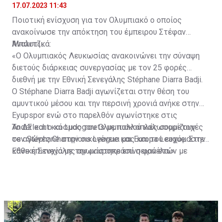
17.07.2023 11:43
Ποιοτική ενίσχυση για τον Ολυμπιακό ο οποίος
ανακοίνωσε την απόκτηση του έμπειρου Στέφαν
Μπάντζι.
Αναλυτικά:
«Ο Ολυμπιακός Λευκωσίας ανακοινώνει την σύναψη
διετούς διάρκειας συνεργασίας με τον 25 φορές
διεθνή με την Εθνική Σενεγάλης Stéphane Diarra Badji.
Ο Stéphane Diarra Badji αγωνίζεται στην θέση του
αμυντικού μέσου και την περσινή χρονιά ανήκε στην
Eyupspor ενώ στο παρελθόν αγωνίστηκε στις
Anderlecht και Ludogorets με πολλαπλές συμμετοχές
Το ΔΣ και ο κόσμος του Ολυμπιακού καλωσορίζουν
σε αγώνες Champions League και Europa League. Στην
τον Stéphane στην οικογένεια μας και του ευχόμαστε
Εθνική Σενεγάλης αγωνίστηκε επί σειρά ετών με
κάθε επιτυχία με την μαυροπράσινη φανέλα.»
συμπαίκτες όπως οι: Sadio Mane, Idrissa Gueye,
Cheikhou Kouyate, Papiss Cisse. Χαρακτηρίζεται από
εξαιρετικά αθλητικά προσόντα, τάκλιν ακριβείας και
άριστη τοποθέτηση σε όλο τον χώρο του κέντρου.