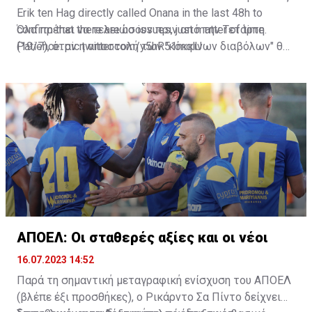
Erik ten Hag directly called Onana in the last 48h to
confirm that there are no issues, just matter of time.
Όλα πρέπει να τελειώσουν πριν από την Τετάρτη
Patience.
(19/7), όταν η αποστολή των "κόκκινων διαβόλων" θα
pic.twitter.com/y5hR51mqlU
— Fabrizio Romano (@FabrizioRomano)
αναχωρήσει για περιοδεία στις ΗΠΑ.
July 16, 2023
ΑΠΟΕΛ: Οι σταθερές αξίες και οι νέοι
16.07.2023 14:52
Παρά τη σημαντική μεταγραφική ενίσχυση του ΑΠΟΕΛ
(βλέπε έξι προσθήκες), ο Ρικάρντο Σα Πίντο δείχνει