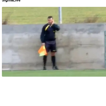
SigmaLive