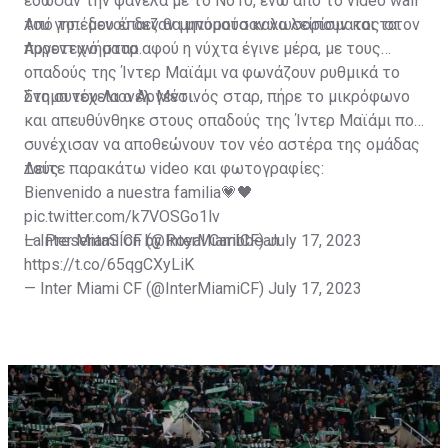
έδωσαν την φανέλα με το Νο10, ενώ από το video wall
του γηπέδου έπαιζαν μηνύματα καλωσορίσματος στον
Από το... μενού δεν θα μπορούσαν να λείπουν και τα
Αργεντινό σταρ.
πυροτεχνήματα αφού η νύχτα έγινε μέρα, με τους
οπαδούς της Ίντερ Μαϊάμι να φωνάζουν ρυθμικά το
όνομα του Λιονέλ Μέσι.
Στη συνέχεια ο Αργεντινός σταρ, πήρε το μικρόφωνο
και απευθύνθηκε στους οπαδούς της Ίντερ Μαϊάμι που
συνέχισαν να αποθεώνουν τον νέο αστέρα της ομάδας
τους.
Δείτε παρακάτω video και φωτογραφίες:
Bienvenido a nuestra familia💗🖤
pic.twitter.com/k7VOSGo1lv
— Inter Miami CF (@InterMiamiCF)
La PresentaSÍon by Royal Caribbean
July 17, 2023
https://t.co/65qgCXyLiK
— Inter Miami CF (@InterMiamiCF)
July 17, 2023