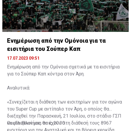
Ενημέρωση από την Ομόνοια για τα
εισιτήρια του Σούπερ Καπ
17.07.2023 09:51
Ενημέρωση από την Ομόνοια σχετικά με τα εισιτήρια
για το Σούπερ Καπ κόντρα στον Άρη.
Αναλυτικά:
«Συνεχίζεται η διάθεση των εισιτηρίων για τον αγώνα
του Super Cup με αντίπαλο τον Άρη, ο οποίος θα
διεξαχθεί την Παρασκευή, 21 Ιουλίου, στο στάδιο ΓΣΠ
και θα ξεκινήσει στις 20:30.
Οι φίλαθλοί μας θα έχουν στη διάθεσή τους 8967
εισιτήρια για την Ανατολική και τη Βόρεια κερκίδα.