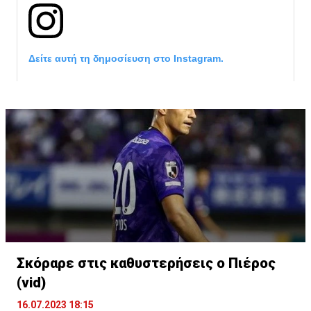
Δείτε αυτή τη δημοσίευση στο Instagram.
Σκόραρε στις καθυστερήσεις ο Πιέρος
Η δημοσίευση κοινοποιήθηκε από το χρήστη David Beckham (
(vid)
16.07.2023 18:15