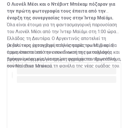
Ο Λιονέλ Μέσι και ο Ντέβιντ Μπέκαμ πόζαραν για
την πρώτη φωτογραφία τους έπειτα από την
έναρξη της συνεργασίας τους στην Ίντερ Μαϊάμι.
Όλα είναι έτοιμα για τη φαντασμαγορική παρουσίαση
του Λιονέλ Μέσι από την Ίντερ Μαϊάμι στη 1:00 ώρα
Ελλάδας τη Δευτέρα. Ο Αργεντινός αποτελεί τη
μεγαλύτερη μεταγραφή στην ιστορία του MLS και θα
Οι δυο τους έχουν βγει πολλές φορές φωτογραφία,
παρουσιαστεί από τον συνιδιοκτήτη του συλλόγου και
όμως έπειτα από την ανακοίνωση της μεταγραφής
προηγούμενη μεγαλύτερη μεταγραφή στο πρωτάθλημα,
βγήκαν ακόμα μία, για πρώτη φορά με τον Αργεντινό
τον Ντέιβιντ Μπέκαμ.
σούπερ σταρ να φορά τη φανέλα της νέας ομάδας του.