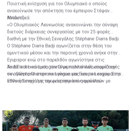
Ποιοτική ενίσχυση για τον Ολυμπιακό ο οποίος
ανακοίνωσε την απόκτηση του έμπειρου Στέφαν
Μπάντζι.
Αναλυτικά:
«Ο Ολυμπιακός Λευκωσίας ανακοινώνει την σύναψη
διετούς διάρκειας συνεργασίας με τον 25 φορές
διεθνή με την Εθνική Σενεγάλης Stéphane Diarra Badji.
Ο Stéphane Diarra Badji αγωνίζεται στην θέση του
αμυντικού μέσου και την περσινή χρονιά ανήκε στην
Eyupspor ενώ στο παρελθόν αγωνίστηκε στις
Anderlecht και Ludogorets με πολλαπλές συμμετοχές
Το ΔΣ και ο κόσμος του Ολυμπιακού καλωσορίζουν
σε αγώνες Champions League και Europa League. Στην
τον Stéphane στην οικογένεια μας και του ευχόμαστε
Εθνική Σενεγάλης αγωνίστηκε επί σειρά ετών με
κάθε επιτυχία με την μαυροπράσινη φανέλα.»
συμπαίκτες όπως οι: Sadio Mane, Idrissa Gueye,
Cheikhou Kouyate, Papiss Cisse. Χαρακτηρίζεται από
εξαιρετικά αθλητικά προσόντα, τάκλιν ακριβείας και
άριστη τοποθέτηση σε όλο τον χώρο του κέντρου.