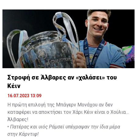
με προορισμό το κοινοτικό γήπεδο Πελενδρίου, για να
δώοσυν το παρών τους στην απογευματινή προπόνηση
της ομάδας.
Στροφή σε Άλβαρες αν «χαλάσει» του
Κέιν
16.07.2023 13:09
Η πρώτη επιλογή της Μπάγερν Μονάχου αν δεν
καταφέρει να αποκτήσει τον Χάρι Κέιν είναι ο Χούλιαν
Άλβαρες!
•
Πατέρας και υιός Ράμσεϊ υπέγραψαν την ίδια μέρα
στην Κάρντιφ!