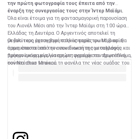
την πρώτη φωτογραφία τους έπειτα από την
έναρξη της συνεργασίας τους στην Ίντερ Μαϊάμι.
Όλα είναι έτοιμα για τη φαντασμαγορική παρουσίαση
του Λιονέλ Μέσι από την Ίντερ Μαϊάμι στη 1:00 ώρα
Ελλάδας τη Δευτέρα. Ο Αργεντινός αποτελεί τη
μεγαλύτερη μεταγραφή στην ιστορία του MLS και θα
Οι δυο τους έχουν βγει πολλές φορές φωτογραφία,
παρουσιαστεί από τον συνιδιοκτήτη του συλλόγου και
όμως έπειτα από την ανακοίνωση της μεταγραφής
προηγούμενη μεγαλύτερη μεταγραφή στο πρωτάθλημα,
βγήκαν ακόμα μία, για πρώτη φορά με τον Αργεντινό
τον Ντέιβιντ Μπέκαμ.
σούπερ σταρ να φορά τη φανέλα της νέας ομάδας του.