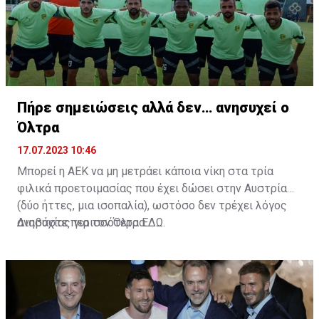
Πήρε σημειώσεις αλλά δεν… ανησυχεί ο
Όλτρα
17.07.2023 10:46
Μπορεί η ΑΕΚ να μη μετράει κάποια νίκη στα τρία
φιλικά προετοιμασίας που έχει δώσει στην Αυστρία
(δύο ήττες, μια ισοπαλία), ωστόσο δεν τρέχει λόγος
ανησυχίας για τον Όλτρα.
Διαβάστε περισσότερα
ΕΔΩ
.