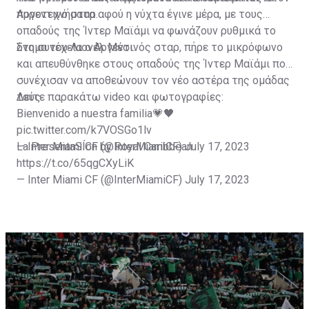
Αργεντινό σταρ.
πυροτεχνήματα αφού η νύχτα έγινε μέρα, με τους
οπαδούς της Ίντερ Μαϊάμι να φωνάζουν ρυθμικά το
όνομα του Λιονέλ Μέσι.
Στη συνέχεια ο Αργεντινός σταρ, πήρε το μικρόφωνο
και απευθύνθηκε στους οπαδούς της Ίντερ Μαϊάμι που
συνέχισαν να αποθεώνουν τον νέο αστέρα της ομάδας
τους.
Δείτε παρακάτω video και φωτογραφίες:
Bienvenido a nuestra familia💗🖤
pic.twitter.com/k7VOSGo1lv
— Inter Miami CF (@InterMiamiCF)
La PresentaSÍon by Royal Caribbean
July 17, 2023
https://t.co/65qgCXyLiK
— Inter Miami CF (@InterMiamiCF)
July 17, 2023