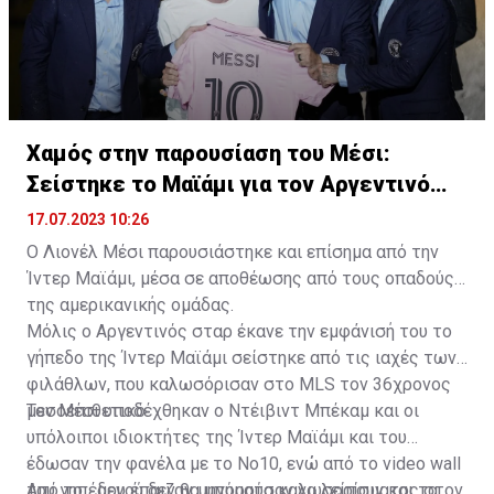
Χαμός στην παρουσίαση του Μέσι:
Σείστηκε το Μαϊάμι για τον Αργεντινό
σταρ
17.07.2023 10:26
Ο Λιονέλ Μέσι παρουσιάστηκε και επίσημα από την
Ίντερ Μαϊάμι, μέσα σε αποθέωσης από τους οπαδούς
της αμερικανικής ομάδας.
Μόλις ο Αργεντινός σταρ έκανε την εμφάνισή του το
γήπεδο της Ίντερ Μαϊάμι σείστηκε από τις ιαχές των
φιλάθλων, που καλωσόρισαν στο MLS τον 36χρονος
μεσοεπιθετικό.
Τον Μέσι υποδέχθηκαν ο Ντέιβιντ Μπέκαμ και οι
υπόλοιποι ιδιοκτήτες της Ίντερ Μαϊάμι και του
έδωσαν την φανέλα με το Νο10, ενώ από το video wall
του γηπέδου έπαιζαν μηνύματα καλωσορίσματος στον
Από το... μενού δεν θα μπορούσαν να λείπουν και τα