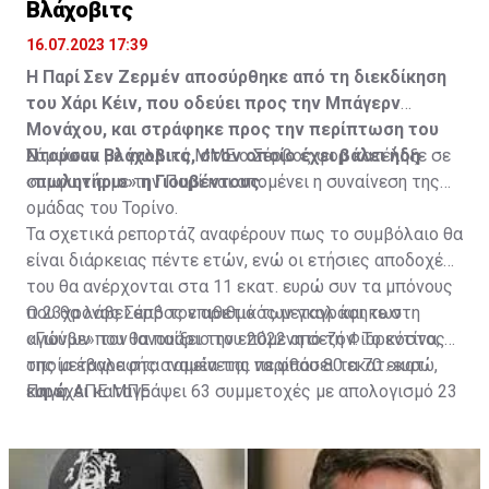
Βλάχοβιτς
16.07.2023 17:39
Η Παρί Σεν Ζερμέν αποσύρθηκε από τη διεκδίκηση
του Χάρι Κέιν, που οδεύει προς την Μπάγερν
Μονάχου, και στράφηκε προς την περίπτωση του
Ντούσαν Βλάχοβιτς, στον οποίο έχει βάλει ήδη
Σύμφωνα με γαλλικά ΜΜΕ ο Σέρβος φορ κατέληξε σε
«πωλητήριο» η Γιουβέντους.
συμφωνία με την Παρί και απομένει η συναίνεση της
ομάδας του Τορίνο.
Τα σχετικά ρεπορτάζ αναφέρουν πως το συμβόλαιο θα
είναι διάρκειας πέντε ετών, ενώ οι ετήσιες αποδοχές
του θα ανέρχονται στα 11 εκατ. ευρώ συν τα μπόνους
που θα λάβει από τον αριθμό των γκολ και των
Ο 23χρονος Σέρβος επιθετικός μεταγράφηκε στη
αγώνων που θα παίξει την επόμενη σεζόν. Το κόστος
«Γιούβε» τον Ιανουάριο του 2022 από τη Φιορεντίνα, η
της μεταγραφής αναμένεται να φθάσει τα 70 εκατ.
οποία έβαλε στα ταμεία της περίπου 80 εκατ. ευρώ,
ευρώ.
και έχει καταγράψει 63 συμμετοχές με απολογισμό 23
Πηγή: ΑΠΕ ΜΠΕ
γκολ και έξι ασίστ.