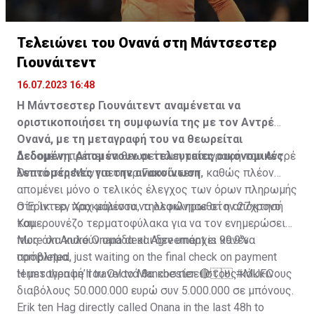
Τελειώνει του Ονανά στη Μάντσεστερ
Γιουνάιτεντ
16.07.2023 16:48
Η Μάντσεστερ Γιουνάιτεντ αναμένεται να
οριστικοποιήσει τη συμφωνία της με τον Αντρέ
Ονανά, με τη μεταγραφή του να θεωρείται
δεδομένη. Απομένουν οι τελευταίες οικονομικές
Δεδομένη πρέπει να θεωρείται η μεταγραφή του Αντρέ
λεπτομέρειες για την ανακοίνωση.
Ονανά στη Μάντσεστερ Γιουνάιτεντ, καθώς πλέον
απομένει μόνο ο τελικός έλεγχος των όρων πληρωμής
στη Ίντερ, προκειμένου να ολοκληρωθεί η απόκτησή
Ο Έρικ τεν Χαχ μάλιστα, τηλεφώνησε στον 27χρονο
του.
Καμερουνέζο τερματοφύλακα για να τον ενημερώσει
πως όλα κυλούν ομάδα και δεν υπάρχει κανένα
More on André Onana deal. Agreement is 99.9%
πρόβλημα.
completed, just waiting on the final check on payment
terms then he’ll travel to Manchester. 🔴🇨🇲
Η μεταγραφή του Ονανά θα κοστίσει στους κόκκινους
#MUFC
διαβόλους 50.000.000 ευρώ συν 5.000.000 σε μπόνους.
Erik ten Hag directly called Onana in the last 48h to