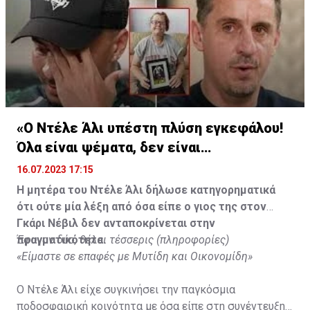
«Ο Ντέλε Άλι υπέστη πλύση εγκεφάλου!
Όλα είναι ψέματα, δεν είναι
υιοθετημένος»
16.07.2023 17:15
Η μητέρα του Ντέλε Άλι δήλωσε κατηγορηματικά
ότι ούτε μία λέξη από όσα είπε ο γιος της στον
Γκάρι Νέβιλ δεν ανταποκρίνεται στην
πραγματικότητα.
Έφυγαν δύο, θέλει τέσσερις (πληροφορίες)
«Είμαστε σε επαφές με Μυτίδη και Οικονομίδη»
Ο Ντέλε Άλι είχε συγκινήσει την παγκόσμια
ποδοσφαιρική κοινότητα με όσα είπε στη συνέντευξη