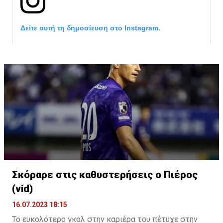
Δείτε αυτή τη δημοσίευση στο Instagram.
Σκόραρε στις καθυστερήσεις ο Πιέρος
Η δημοσίευση κοινοποιήθηκε από το χρήστη David Beckham (
(vid)
16.07.2023 18:15
Το ευκολότερο γκολ στην καριέρα του πέτυχε στην