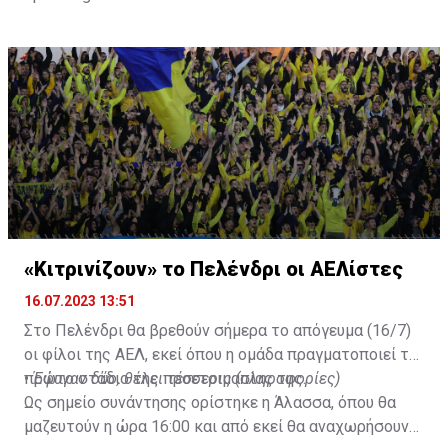
next 24-48 hours.
Not a done deal yet, but Mahrez is keen on the move and
Al-Ahli hope to move fast.🇸🇦
pic.twitter.com/Z0SmniQXIP
— Ben Jacobs (@JacobsBen)
July 15, 2023
«Κιτρινίζουν» το Πελένδρι οι ΑΕΛίστες
16.07.2023 13:51
Στο Πελένδρι θα βρεθούν σήμερα το απόγευμα (16/7)
οι φίλοι της ΑΕΛ, εκεί όπου η ομάδα πραγματοποιεί το
πρώτο στάδιο της προετοιμασίας της.
•
Έφυγαν δύο, θέλει τέσσερις (πληροφορίες)
Ως σημείο συνάντησης ορίστηκε η Άλασσα, όπου θα
μαζευτούν η ώρα 16:00 και από εκεί θα αναχωρήσουν