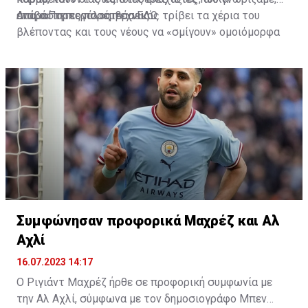
απαραίτητες παρεμβάσεις.
ενώ ο Πορτογάλος τεχνικός τρίβει τα χέρια του
Διαβάστε περισσότερα
ΕΔΩ
.
βλέποντας και τους νέους να «σμίγουν» ομοιόμορφα
στο γήπεδο με το περσινό ρόστερ.
Συμφώνησαν προφορικά Μαχρέζ και Αλ
Αχλί
16.07.2023 14:17
Ο Ριγιάντ Μαχρέζ ήρθε σε προφορική συμφωνία με
την Αλ Αχλί, σύμφωνα με τον δημοσιογράφο Μπεν