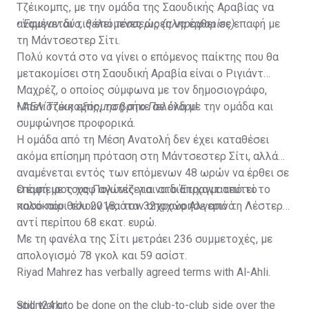
Τζέικομπς, με την ομάδα της Σαουδικής Αραβίας να
αναμένεται τις επόμενες ώρες να έρθει σε επαφή με
•
Έφυγαν δύο, θέλει τέσσερις (πληροφορίες)
τη Μάντσεστερ Σίτι.
Πολύ κοντά στο να γίνει ο επόμενος παίκτης που θα
μετακομίσει στη Σαουδική Αραβία είναι ο Ριγιάντ
Μαχρέζ, ο οποίος σύμφωνα με τον δημοσιογράφο,
Μπεν Τζέικομπς, τα βρήκε σε όλα με την ομάδα και
•
ΑΕΛίστικη εξόρμηση στο Πελένδρι!
συμφώνησε προφορικά.
Η ομάδα από τη Μέση Ανατολή δεν έχει καταθέσει
ακόμα επίσημη πρόταση στη Μάντσεστερ Σίτι, αλλά
αναμένεται εντός των επόμενων 48 ωρών να έρθει σε
επαφή με τους Πολίτες για να διαπραγματευτεί το
Ο έμπειρος χαφ αγωνίζεται στο Έτιχαντ από το
ποσό που θέλουν για τον 32χρονο Αλγερινό.
καλοκαίρι του 2018, όταν αποχώρησε από τη Λέστερ
αντί περίπου 68 εκατ. ευρώ.
Με τη φανέλα της Σίτι μετράει 236 συμμετοχές, με
απολογισμό 78 γκολ και 59 ασίστ.
Riyad Mahrez has verbally agreed terms with Al-Ahli.
Still work to be done on the club-to-club side over the
sport24.gr