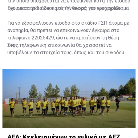
την οποία υποχρεούται να επιδεικνύει κατά την είσοδό
του στο στάδιο και κατά την αγορά του εισιτηρίου.
Έχουμε στην διάθεση μας 14 θέσεις για τροχοκάθισμα.
Για να εξασφαλίσουν είσοδο στο στάδιο ΓΣΠ άτομα με
αναπηρία, θα πρέπει να επικοινωνούν έγκαιρα στο
τηλέφωνο 22025429, ώστε να κρατήσουν τη θέση
τους.
Στην τηλεφωνική επικοινωνία θα χρειαστεί να
υποβάλουν τα στοιχεία τους, όπως και του συνοδού
τους. Τα στοιχεία που χρειάζονται είναι:
ονοματεπώνυμο, αριθμός πινακίδας αυτοκινήτου,
κάρτα ΑμεΑ και αριθμός κάρτας φιλάθλου του
συνοδού.»
ΑΕΛ: Κεκλεισμένων το φιλικό με ΑΕΖ