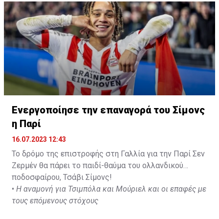
— Ekrem KONUR (@Ekremkonur)
July 15, 2023
Ενεργοποίησε την επαναγορά του Σίμονς
η Παρί
16.07.2023 12:43
Το δρόμο της επιστροφής στη Γαλλία για την Παρί Σεν
Ζερμέν θα πάρει το παιδί-θαύμα του ολλανδικού
ποδοσφαίρου, Τσάβι Σίμονς!
•
Η αναμονή για Τσιμπόλα και Μούριελ και οι επαφές με
τους επόμενους στόχους