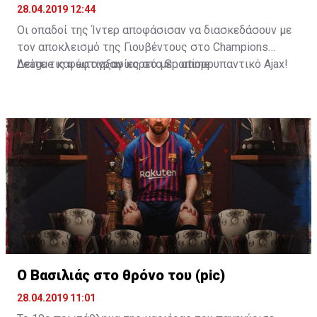
28.04.2019 12:44
Οι οπαδοί της Ίντερ αποφάσισαν να διασκεδάσουν με
τον αποκλεισμό της Γιουβέντους στο Champions
League και έφτιαξαν κορεό με... απορρυπαντικό Ajax!
Δείτε τις φωτογραφίες στο
Sportime
Ο Βασιλιάς στο θρόνο του (pic)
28.04.2019 11:01