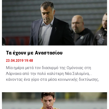
Κεραυνό.
Τα έχουν με Αναστασίου
23.04.2019 19:48
Μία ημέρα μετά τον διασυρμό της Ομόνοιας στη
Λάρνακα από την πολύ καλύτερη Νέα Σαλαμίνα,
κάνοντας ένα γύρο στα μέσα κοινωνικής δικτύωσης,
αρκετοί είναι αυτοί που τα έχουν και με τον
προπονητή. Η συμπεριφορά του μετά το τέλος του
αγώνα στη δημοσιογραφική γι' άλλη μία φορά δεν ήταν
η πρέπων, αφού πολλοί είναι αυτοί που πιστεύουν ότι
τουλάχιστον αυτό έπρεπε να λεχθεί από τα χείλη του