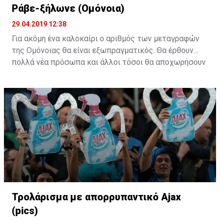
Ράβε-ξήλωνε (Ομόνοια)
29.04.2019 12:38
Για ακόμη ένα καλοκαίρι ο αριθμός των μεταγραφών
της Ομόνοιας θα είναι εξωπραγματικός. Θα έρθουν
πολλά νέα πρόσωπα και άλλοι τόσοι θα αποχωρήσουν
από το υπάρχον ρόστερ. Η "τεχνική" του ράβε-ξήλωνε
θα κάνει ξανά την εμφάνιση της στους "πράσινους".
Τρολάρισμα με απορρυπαντικό Ajax
(pics)