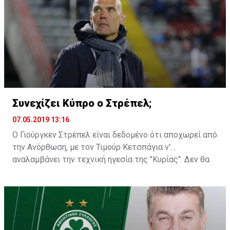
Συνεχίζει Κύπρο ο Στρέπελ;
07.05.2019 13:16
Ο Γιούργκεν Στρέπελ είναι δεδομένο ότι αποχωρεί από
την Ανόρθωση, με τον Τιμούρ Κετσπάγια ν'
αναλαμβάνει την τεχνική ηγεσία της "Κυρίας". Δεν θα
ήταν, όμως, παράξενο αν βλέπαμε τον Ολλανδό
προπονητή να παραμένει στην Κύπρο για κάποια άλλη
ομάδα...