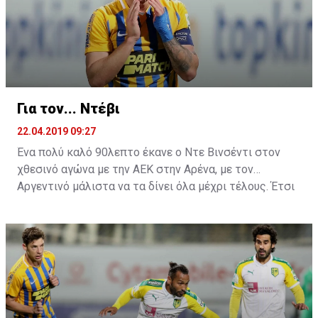
Ελλαδίτη τεχνικό ήταν μία συγνώμη.
Για τον... Ντέβι
22.04.2019 09:27
Ένα πολύ καλό 90λεπτο έκανε ο Ντε Βινσέντι στον
χθεσινό αγώνα με την ΑΕΚ στην Αρένα, με τον
Αργεντινό μάλιστα να τα δίνει όλα μέχρι τέλους. Έτσι
ήρθε και η μεγάλη χαμένη ευκαιρία στην τελευταία
φάση του ματς, όπου σημάδεψε το δοκάρι της εστίας
του Τόνιο.