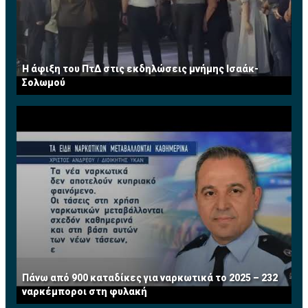
Η άφιξη του ΠτΔ στις εκδηλώσεις μνήμης Ισαάκ-
Σολωμού
Πάνω από 900 καταδίκες για ναρκωτικά το 2025 – 232
ναρκέμποροι στη φυλακή