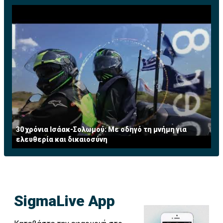
30 χρόνια Ισάακ-Σολωμού: Με οδηγό τη μνήμη για
ελευθερία και δικαιοσύνη
SigmaLive App