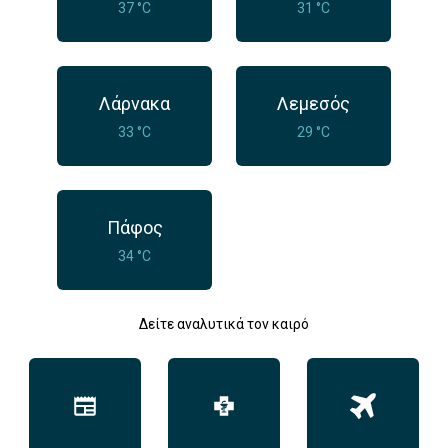
37 °C
31 °C
Λάρνακα
Λεμεσός
33 °C
29 °C
Πάφος
34 °C
Δείτε αναλυτικά τον καιρό