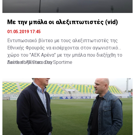
Με την μπάλα οι αλεξιπτωτιστές (vid)
01.05.2019 17:45
Εντυπωσιακό βίντεο με τους αλεξιπτωτιστές της
Εθνικής Φρουράς να εισέρχονται στον αγωνιστικό
χώρο του "ΑΕΚ Αρένα" με την μπάλα που διεξήχθη το
Football All Stars Day
Δείτε το βίντεο στο
Sportime