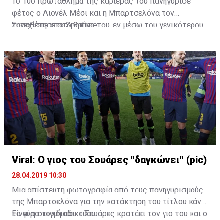
Το 10ο πρωτάθλημα της καριέρας του πανηγύρισε
φέτος ο Λιονέλ Μέσι και η Μπαρτσελόνα τον
τοποθέτησε στο θρόνο του, εν μέσω του γενικότερου
Συνεχίστε στο
Sportime
παροξυσμού με το GoT.
Viral: Ο γιος του Σουάρες "δαγκώνει" (pic)
28.04.2019 10:30
Μια απίστευτη φωτογραφία από τους πανηγυρισμούς
της Μπαρτσελόνα για την κατάκτηση του τίτλου κάνει
το γύρο του διαδικτύου.
Είναι η στιγμή που ο Σουάρες κρατάει τον γιο του και ο