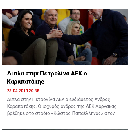
όλοι περνούν καθημερινά από αυτή τη διαδικασία.
Δίπλα στην Πετρολίνα ΑΕΚ ο
Καραπατάκης
23.04.2019 20:38
Δίπλα στην Πετρολίνα ΑΕΚ ο ευδιάθετος Άνδρος
Καραπατάκης. Ο ισχυρός άνδρας της ΑΕΚ Λάρνακας
βρέθηκε στο στάδιο «Κώστας Παπαέλληνας» στον
Στρόβολο και δίπλα στην μπασκετική ομάδα, για τον
δεύτερο αγώνα της σειράς της Πετρολίνας ΑΕΚ με τον