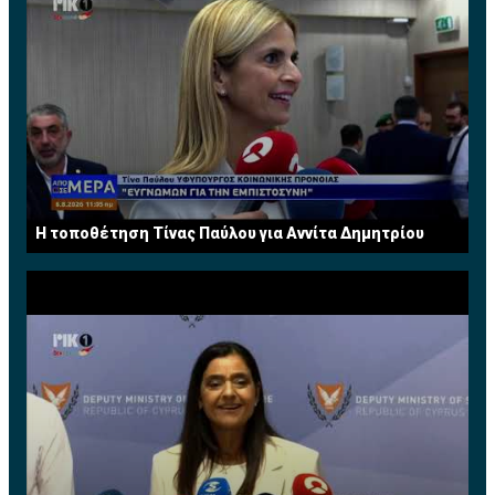
H τοποθέτηση Τίνας Παύλου για Αννίτα Δημητρίου