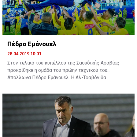
Πέδρο Εμάνουελ
28.04.2019 10:01
Στον τελικό του κυπέλλου της Σαουδικής Αραβίας
προκρίθηκε η ομάδα του πρώην τεχνικού του
Απόλλωνα Πέδρο Εμάνουελ. Η Αλ-Τααβόν θα
αντιμετωπίσει την Αλ Ιτιχάντ του Αλεξάνταρ
Πρίγιοβιτς.