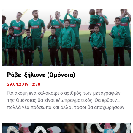
Ράβε-ξήλωνε (Ομόνοια)
29.04.2019 12:38
Για ακόμη ένα καλοκαίρι ο αριθμός των μεταγραφών
της Ομόνοιας θα είναι εξωπραγματικός. Θα έρθουν
πολλά νέα πρόσωπα και άλλοι τόσοι θα αποχωρήσουν
από το υπάρχον ρόστερ. Η "τεχνική" του ράβε-ξήλωνε
θα κάνει ξανά την εμφάνιση της στους "πράσινους".