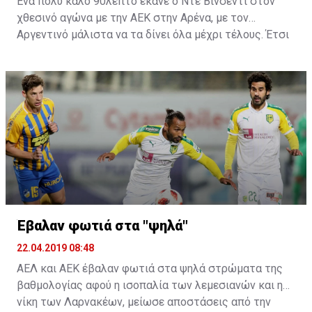
Ένα πολύ καλό 90λεπτο έκανε ο Ντε Βινσέντι στον
χθεσινό αγώνα με την ΑΕΚ στην Αρένα, με τον
Αργεντινό μάλιστα να τα δίνει όλα μέχρι τέλους. Έτσι
ήρθε και η μεγάλη χαμένη ευκαιρία στην τελευταία
φάση του ματς, όπου σημάδεψε το δοκάρι της εστίας
του Τόνιο.
Έβαλαν φωτιά στα "ψηλά"
22.04.2019 08:48
ΑΕΛ και ΑΕΚ έβαλαν φωτιά στα ψηλά στρώματα της
βαθμολογίας αφού η ισοπαλία των λεμεσιανών και η
νίκη των Λαρνακέων, μείωσε αποστάσεις από την