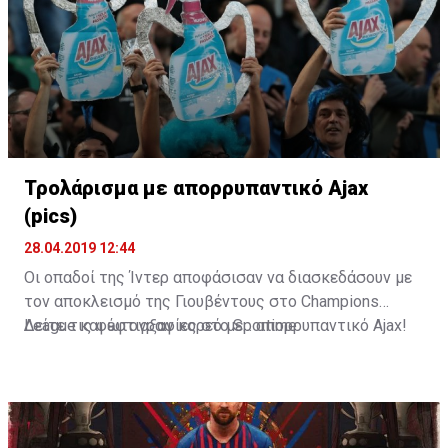
Τρολάρισμα με απορρυπαντικό Ajax
(pics)
28.04.2019 12:44
Οι οπαδοί της Ίντερ αποφάσισαν να διασκεδάσουν με
τον αποκλεισμό της Γιουβέντους στο Champions
League και έφτιαξαν κορεό με... απορρυπαντικό Ajax!
Δείτε τις φωτογραφίες στο
Sportime