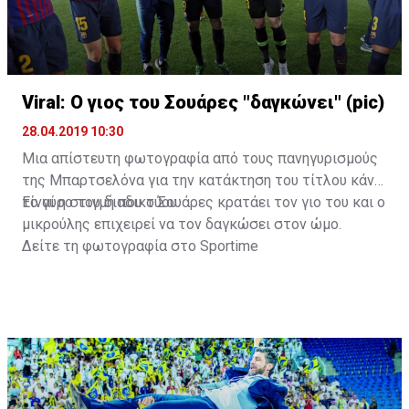
Viral: Ο γιος του Σουάρες "δαγκώνει" (pic)
28.04.2019 10:30
Μια απίστευτη φωτογραφία από τους πανηγυρισμούς
της Μπαρτσελόνα για την κατάκτηση του τίτλου κάνει
το γύρο του διαδικτύου.
Είναι η στιγμή που ο Σουάρες κρατάει τον γιο του και ο
μικρούλης επιχειρεί να τον δαγκώσει στον ώμο.
Δείτε τη φωτογραφία στο
Sportime