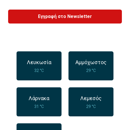
Εγγραφή στο Newsletter
Λευκωσία
Αμμόχωστος
32 °C
29 °C
Λάρνακα
Λεμεσός
31 °C
29 °C