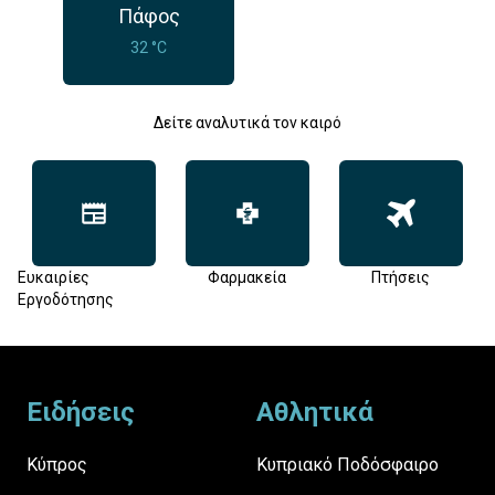
Πάφος
32 °C
Δείτε αναλυτικά τον καιρό
Ευκαιρίες
Φαρμακεία
Πτήσεις
Εργοδότησης
Footer
Ειδήσεις
Αθλητικά
Κύπρος
Κυπριακό Ποδόσφαιρο