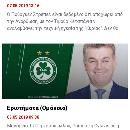
07.05.2019 13:16
Ο Γιούργκεν Στρέπελ είναι δεδομένο ότι αποχωρεί από
την Ανόρθωση, με τον Τιμούρ Κετσπάγια ν'
αναλαμβάνει την τεχνική ηγεσία της "Κυρίας". Δεν θα
ήταν, όμως, παράξενο αν βλέπαμε τον Ολλανδό
προπονητή να παραμένει στην Κύπρο για κάποια άλλη
ομάδα...
Ερωτήματα (Ομόνοια)
03.05.2019 09:38
Μακάρειο, ΓΣΠ ή κάπου αλλού; Primetel ή Cytavision η