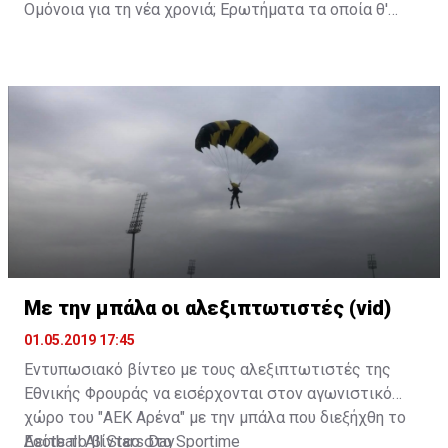
Ομόνοια για τη νέα χρονιά; Ερωτήματα τα οποία θ'
απαντηθούν στη σημερινή διάσκεψη του κ.
Παπασταύρου.
Με την μπάλα οι αλεξιπτωτιστές (vid)
01.05.2019 17:45
Εντυπωσιακό βίντεο με τους αλεξιπτωτιστές της
Εθνικής Φρουράς να εισέρχονται στον αγωνιστικό
χώρο του "ΑΕΚ Αρένα" με την μπάλα που διεξήχθη το
Football All Stars Day
Δείτε το βίντεο στο
Sportime