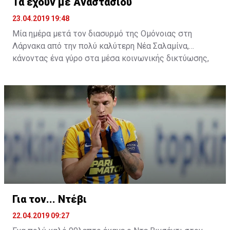
Τα έχουν με Αναστασίου
23.04.2019 19:48
Μία ημέρα μετά τον διασυρμό της Ομόνοιας στη
Λάρνακα από την πολύ καλύτερη Νέα Σαλαμίνα,
κάνοντας ένα γύρο στα μέσα κοινωνικής δικτύωσης,
αρκετοί είναι αυτοί που τα έχουν και με τον
προπονητή. Η συμπεριφορά του μετά το τέλος του
αγώνα στη δημοσιογραφική γι' άλλη μία φορά δεν ήταν
η πρέπων, αφού πολλοί είναι αυτοί που πιστεύουν ότι
τουλάχιστον αυτό έπρεπε να λεχθεί από τα χείλη του
Ελλαδίτη τεχνικό ήταν μία συγνώμη.
Για τον... Ντέβι
22.04.2019 09:27