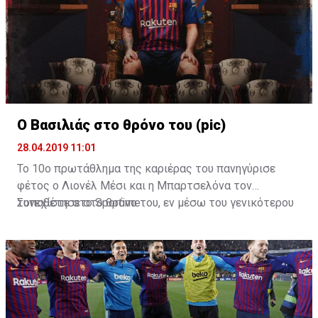
Ο Βασιλιάς στο θρόνο του (pic)
28.04.2019 11:01
Το 10ο πρωτάθλημα της καριέρας του πανηγύρισε
φέτος ο Λιονέλ Μέσι και η Μπαρτσελόνα τον
τοποθέτησε στο θρόνο του, εν μέσω του γενικότερου
Συνεχίστε στο
Sportime
παροξυσμού με το GoT.