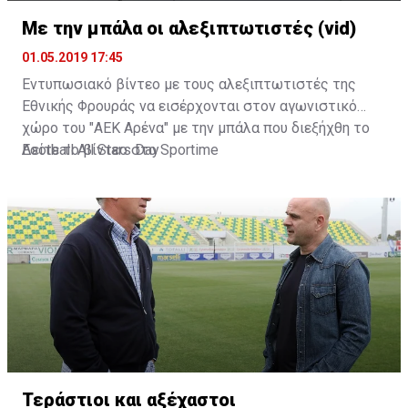
Με την μπάλα οι αλεξιπτωτιστές (vid)
01.05.2019 17:45
Εντυπωσιακό βίντεο με τους αλεξιπτωτιστές της
Εθνικής Φρουράς να εισέρχονται στον αγωνιστικό
χώρο του "ΑΕΚ Αρένα" με την μπάλα που διεξήχθη το
Football All Stars Day
Δείτε το βίντεο στο
Sportime
Τεράστιοι και αξέχαστοι