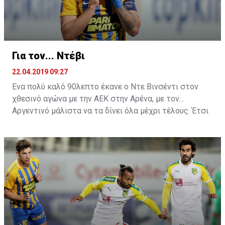
Για τον... Ντέβι
22.04.2019 09:27
Ένα πολύ καλό 90λεπτο έκανε ο Ντε Βινσέντι στον
χθεσινό αγώνα με την ΑΕΚ στην Αρένα, με τον
Αργεντινό μάλιστα να τα δίνει όλα μέχρι τέλους. Έτσι
ήρθε και η μεγάλη χαμένη ευκαιρία στην τελευταία
φάση του ματς, όπου σημάδεψε το δοκάρι της εστίας
του Τόνιο.