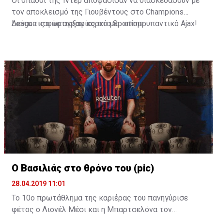
Οι οπαδοί της Ίντερ αποφάσισαν να διασκεδάσουν με
τον αποκλεισμό της Γιουβέντους στο Champions
League και έφτιαξαν κορεό με... απορρυπαντικό Ajax!
Δείτε τις φωτογραφίες στο
Sportime
Ο Βασιλιάς στο θρόνο του (pic)
28.04.2019 11:01
Το 10ο πρωτάθλημα της καριέρας του πανηγύρισε
φέτος ο Λιονέλ Μέσι και η Μπαρτσελόνα τον