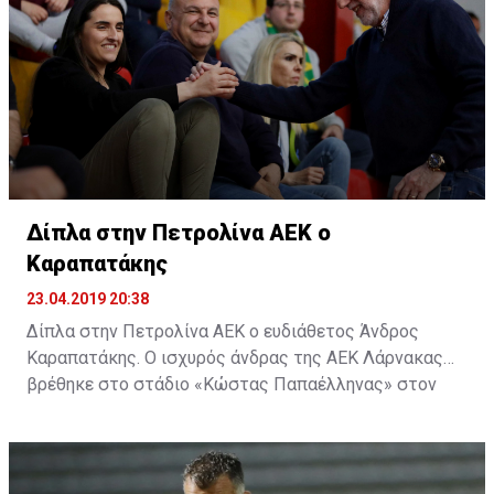
Δίπλα στην Πετρολίνα ΑΕΚ ο
Καραπατάκης
23.04.2019 20:38
Δίπλα στην Πετρολίνα ΑΕΚ ο ευδιάθετος Άνδρος
Καραπατάκης. Ο ισχυρός άνδρας της ΑΕΚ Λάρνακας
βρέθηκε στο στάδιο «Κώστας Παπαέλληνας» στον
Στρόβολο και δίπλα στην μπασκετική ομάδα, για τον
δεύτερο αγώνα της σειράς της Πετρολίνας ΑΕΚ με τον
Κεραυνό.