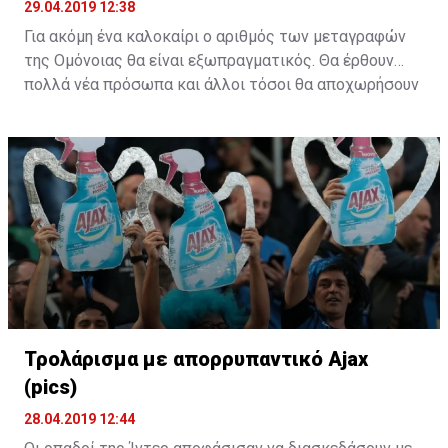
29.04.2019 12:38
Για ακόμη ένα καλοκαίρι ο αριθμός των μεταγραφών
της Ομόνοιας θα είναι εξωπραγματικός. Θα έρθουν
πολλά νέα πρόσωπα και άλλοι τόσοι θα αποχωρήσουν
από το υπάρχον ρόστερ. Η "τεχνική" του ράβε-ξήλωνε
θα κάνει ξανά την εμφάνιση της στους "πράσινους".
Τρολάρισμα με απορρυπαντικό Ajax
(pics)
28.04.2019 12:44