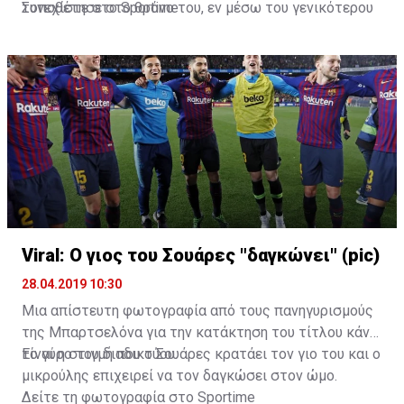
τοποθέτησε στο θρόνο του, εν μέσω του γενικότερου
Συνεχίστε στο
Sportime
παροξυσμού με το GoT.
Viral: Ο γιος του Σουάρες "δαγκώνει" (pic)
28.04.2019 10:30
Μια απίστευτη φωτογραφία από τους πανηγυρισμούς
της Μπαρτσελόνα για την κατάκτηση του τίτλου κάνει
το γύρο του διαδικτύου.
Είναι η στιγμή που ο Σουάρες κρατάει τον γιο του και ο
μικρούλης επιχειρεί να τον δαγκώσει στον ώμο.
Δείτε τη φωτογραφία στο
Sportime