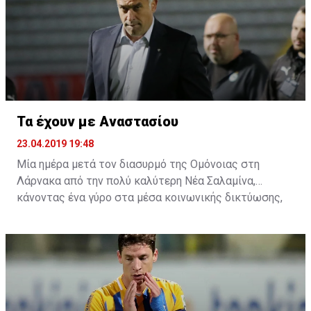
Τα έχουν με Αναστασίου
23.04.2019 19:48
Μία ημέρα μετά τον διασυρμό της Ομόνοιας στη
Λάρνακα από την πολύ καλύτερη Νέα Σαλαμίνα,
κάνοντας ένα γύρο στα μέσα κοινωνικής δικτύωσης,
αρκετοί είναι αυτοί που τα έχουν και με τον
προπονητή. Η συμπεριφορά του μετά το τέλος του
αγώνα στη δημοσιογραφική γι' άλλη μία φορά δεν ήταν
η πρέπων, αφού πολλοί είναι αυτοί που πιστεύουν ότι
τουλάχιστον αυτό έπρεπε να λεχθεί από τα χείλη του
Ελλαδίτη τεχνικό ήταν μία συγνώμη.