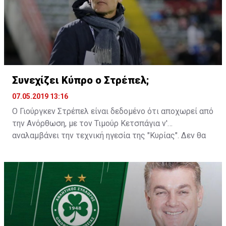
Συνεχίζει Κύπρο ο Στρέπελ;
07.05.2019 13:16
Ο Γιούργκεν Στρέπελ είναι δεδομένο ότι αποχωρεί από
την Ανόρθωση, με τον Τιμούρ Κετσπάγια ν'
αναλαμβάνει την τεχνική ηγεσία της "Κυρίας". Δεν θα
ήταν, όμως, παράξενο αν βλέπαμε τον Ολλανδό
προπονητή να παραμένει στην Κύπρο για κάποια άλλη
ομάδα...