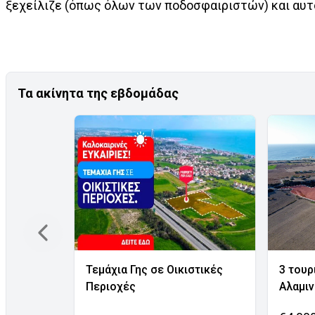
ξεχείλιζε (όπως όλων των ποδοσφαιριστών) και αυτό
Τα ακίνητα της εβδομάδας
Τεμάχια Γης σε Οικιστικές
3 τουρ
Περιοχές
Αλαμι