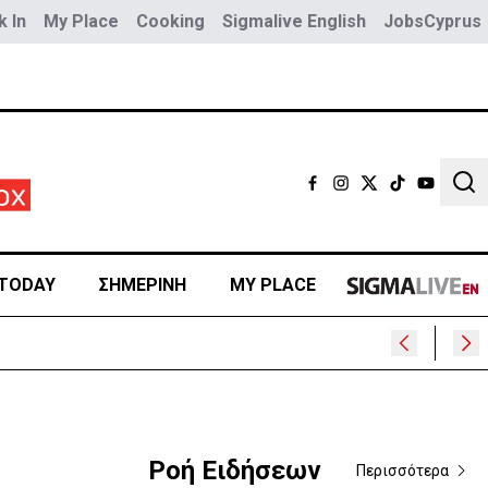
 In
My Place
Cooking
Sigmalive English
JobsCyprus
Sear
TODAY
ΣΗΜΕΡΙΝΗ
MY PLACE
;
Ροή Ειδήσεων
Περισσότερα