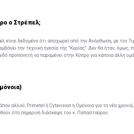
ρο ο Στρέπελ;
ελ είναι δεδομένο ότι αποχωρεί από την Ανόρθωση, με τον Τι
μβάνει την τεχνική ηγεσία της "Κυρίας". Δεν θα ήταν, όμως, 
δό προπονητή να παραμένει στην Κύπρο για κάποια άλλη ομάδ
μόνοια)
που αλλού; Primetel ή Cytavision η Ομόνοια για τη νέα χρονι
ηθούν στη σημερινή διάσκεψη του κ. Παπασταύρου.