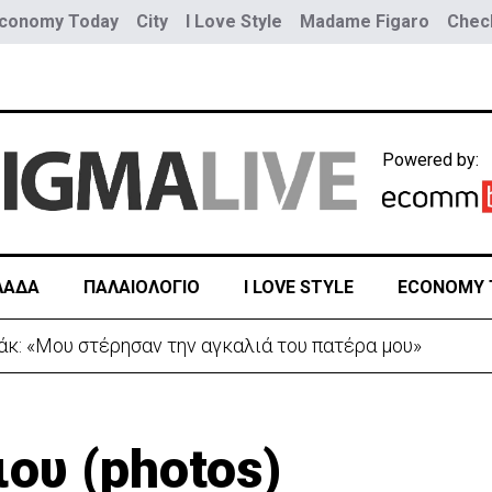
conomy Today
City
I Love Style
Madame Figaro
Check
Powered by:
ΛΑΔΑ
ΠΑΛΑΙΟΛΟΓΙΟ
I LOVE STYLE
ECONOMY 
Τουρκία προς Ουκρανία -Κίνηση με μήνυμα προς Μόσχα
ιου (photos)