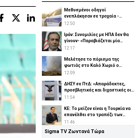
Μεθυσμένοι οδηγοί
ενεπλάκησαν σε τροχαία -
43χρονη αρνήθηκε έλεγχο
12:50
αλκοτέστ
Ιράν: Συνομιλίες με ΗΠΑ δεν θα
γίνουν- «Παραβιάζεται μία
μεταβατική συμφωνία»
12:17
Μελέτησε το πόρισμα της
φωτιάς στο Καλό Χωριό ο
Πάλμας- «Ουδέν σχόλιο»
12:09
ΔΗΣΥ σε ΠτΔ: «Απαράδεκτες,
προσβλητικές και διχαστικές οι
αναφορές του»
11:54
ΚΕ: Το μείζον είναι η Τουρκία να
επανέλθει στο τραπέζι των
διαπραγματεύσεων
11:46
Sigma TV Ζωντανά Τώρα
Τσολάκη: Αδιαπραγμάτευτη