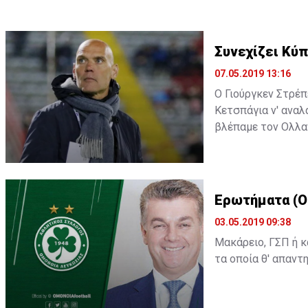
Συνεχίζει Κύπ
07.05.2019 13:16
Ο Γιούργκεν Στρέπ
Κετσπάγια ν' αναλα
βλέπαμε τον Ολλαν
Ερωτήματα (Ο
03.05.2019 09:38
Μακάρειο, ΓΣΠ ή κά
τα οποία θ' απαντ