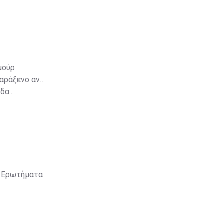
μούρ
παράξενο αν
α...
ά; Ερωτήματα