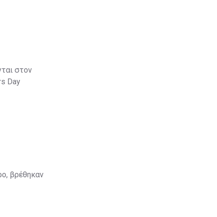
νται στον
ars Day
ρο, βρέθηκαν