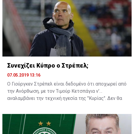
Συνεχίζει Κύπρο ο Στρέπελ;
07.05.2019 13:16
Ο Γιούργκεν Στρέπελ είναι δεδομένο ότι αποχωρεί από
την Ανόρθωση, με τον Τιμούρ Κετσπάγια ν'
αναλαμβάνει την τεχνική ηγεσία της "Κυρίας". Δεν θα
ήταν, όμως, παράξενο αν βλέπαμε τον Ολλανδό
προπονητή να παραμένει στην Κύπρο για κάποια άλλη
ομάδα...