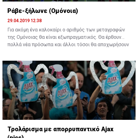
Ράβε-ξήλωνε (Ομόνοια)
29.04.2019 12:38
Για ακόμη ένα καλοκαίρι ο αριθμός των μεταγραφών
της Ομόνοιας θα είναι εξωπραγματικός. Θα έρθουν
πολλά νέα πρόσωπα και άλλοι τόσοι θα αποχωρήσουν
από το υπάρχον ρόστερ. Η "τεχνική" του ράβε-ξήλωνε
θα κάνει ξανά την εμφάνιση της στους "πράσινους".
Τρολάρισμα με απορρυπαντικό Ajax
(pics)