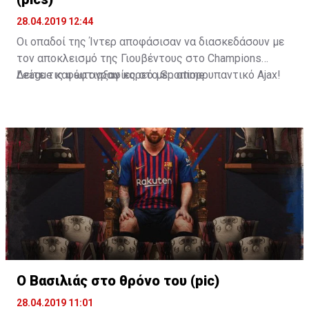
28.04.2019 12:44
Οι οπαδοί της Ίντερ αποφάσισαν να διασκεδάσουν με
τον αποκλεισμό της Γιουβέντους στο Champions
League και έφτιαξαν κορεό με... απορρυπαντικό Ajax!
Δείτε τις φωτογραφίες στο
Sportime
Ο Βασιλιάς στο θρόνο του (pic)
28.04.2019 11:01