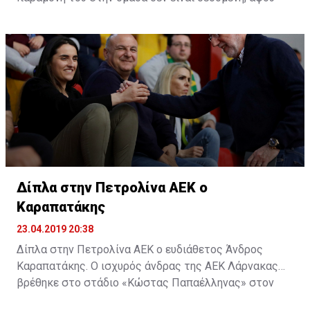
όλοι περνούν καθημερινά από αυτή τη διαδικασία.
Δίπλα στην Πετρολίνα ΑΕΚ ο
Καραπατάκης
23.04.2019 20:38
Δίπλα στην Πετρολίνα ΑΕΚ ο ευδιάθετος Άνδρος
Καραπατάκης. Ο ισχυρός άνδρας της ΑΕΚ Λάρνακας
βρέθηκε στο στάδιο «Κώστας Παπαέλληνας» στον
Στρόβολο και δίπλα στην μπασκετική ομάδα, για τον