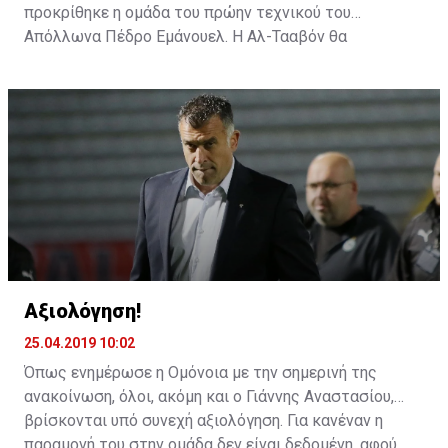
προκρίθηκε η ομάδα του πρώην τεχνικού του
Απόλλωνα Πέδρο Εμάνουελ. Η Αλ-Τααβόν θα
αντιμετωπίσει την Αλ Ιτιχάντ του Αλεξάνταρ
Πρίγιοβιτς.
Αξιολόγηση!
25.04.2019 10:02
Όπως ενημέρωσε η Ομόνοια με την σημερινή της
ανακοίνωση, όλοι, ακόμη και ο Γιάννης Αναστασίου,
βρίσκονται υπό συνεχή αξιολόγηση. Για κανέναν η
παραμονή του στην ομάδα δεν είναι δεδομένη, αφού