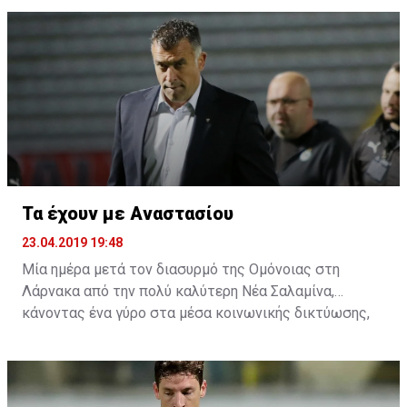
δεύτερο αγώνα της σειράς της Πετρολίνας ΑΕΚ με τον
Κεραυνό.
Τα έχουν με Αναστασίου
23.04.2019 19:48
Μία ημέρα μετά τον διασυρμό της Ομόνοιας στη
Λάρνακα από την πολύ καλύτερη Νέα Σαλαμίνα,
κάνοντας ένα γύρο στα μέσα κοινωνικής δικτύωσης,
αρκετοί είναι αυτοί που τα έχουν και με τον
προπονητή. Η συμπεριφορά του μετά το τέλος του
αγώνα στη δημοσιογραφική γι' άλλη μία φορά δεν ήταν
η πρέπων, αφού πολλοί είναι αυτοί που πιστεύουν ότι