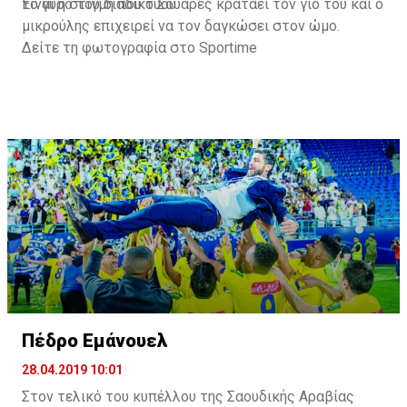
το γύρο του διαδικτύου.
Είναι η στιγμή που ο Σουάρες κρατάει τον γιο του και ο
μικρούλης επιχειρεί να τον δαγκώσει στον ώμο.
Δείτε τη φωτογραφία στο
Sportime
Πέδρο Εμάνουελ
28.04.2019 10:01
Στον τελικό του κυπέλλου της Σαουδικής Αραβίας