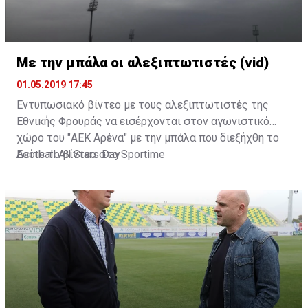
Με την μπάλα οι αλεξιπτωτιστές (vid)
01.05.2019 17:45
Εντυπωσιακό βίντεο με τους αλεξιπτωτιστές της
Εθνικής Φρουράς να εισέρχονται στον αγωνιστικό
χώρο του "ΑΕΚ Αρένα" με την μπάλα που διεξήχθη το
Football All Stars Day
Δείτε το βίντεο στο
Sportime