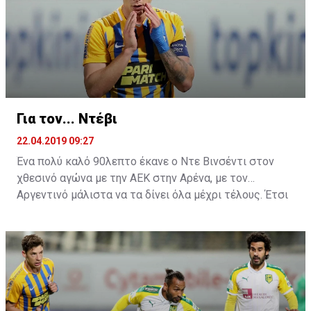
τουλάχιστον αυτό έπρεπε να λεχθεί από τα χείλη του
Ελλαδίτη τεχνικό ήταν μία συγνώμη.
Για τον... Ντέβι
22.04.2019 09:27
Ένα πολύ καλό 90λεπτο έκανε ο Ντε Βινσέντι στον
χθεσινό αγώνα με την ΑΕΚ στην Αρένα, με τον
Αργεντινό μάλιστα να τα δίνει όλα μέχρι τέλους. Έτσι
ήρθε και η μεγάλη χαμένη ευκαιρία στην τελευταία
φάση του ματς, όπου σημάδεψε το δοκάρι της εστίας
του Τόνιο.