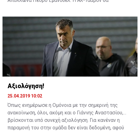
Απόλλωνα Πέδρο Εμάνουελ. Η Αλ-Τααβόν θα
αντιμετωπίσει την Αλ Ιτιχάντ του Αλεξάνταρ
Πρίγιοβιτς.
Αξιολόγηση!
25.04.2019 10:02
Όπως ενημέρωσε η Ομόνοια με την σημερινή της
ανακοίνωση, όλοι, ακόμη και ο Γιάννης Αναστασίου,
βρίσκονται υπό συνεχή αξιολόγηση. Για κανέναν η
παραμονή του στην ομάδα δεν είναι δεδομένη, αφού
όλοι περνούν καθημερινά από αυτή τη διαδικασία.