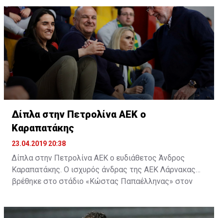
Δίπλα στην Πετρολίνα ΑΕΚ ο
Καραπατάκης
23.04.2019 20:38
Δίπλα στην Πετρολίνα ΑΕΚ ο ευδιάθετος Άνδρος
Καραπατάκης. Ο ισχυρός άνδρας της ΑΕΚ Λάρνακας
βρέθηκε στο στάδιο «Κώστας Παπαέλληνας» στον
Στρόβολο και δίπλα στην μπασκετική ομάδα, για τον
δεύτερο αγώνα της σειράς της Πετρολίνας ΑΕΚ με τον
Κεραυνό.