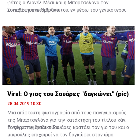
φέτος ο Λιονέλ Μέσι και η Μπαρτσελόνα τον
τοποθέτησε στο θρόνο του, εν μέσω του γενικότερου
Συνεχίστε στο
Sportime
παροξυσμού με το GoT.
Viral: Ο γιος του Σουάρες "δαγκώνει" (pic)
28.04.2019 10:30
Μια απίστευτη φωτογραφία από τους πανηγυρισμούς
της Μπαρτσελόνα για την κατάκτηση του τίτλου κάνει
το γύρο του διαδικτύου.
Είναι η στιγμή που ο Σουάρες κρατάει τον γιο του και ο
μικρούλης επιχειρεί να τον δαγκώσει στον ώμο.