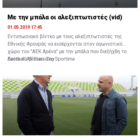
Με την μπάλα οι αλεξιπτωτιστές (vid)
01.05.2019 17:45
Εντυπωσιακό βίντεο με τους αλεξιπτωτιστές της
Εθνικής Φρουράς να εισέρχονται στον αγωνιστικό
χώρο του "ΑΕΚ Αρένα" με την μπάλα που διεξήχθη το
Football All Stars Day
Δείτε το βίντεο στο
Sportime