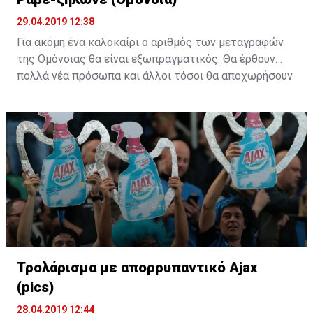
29.04.2019 12:38
Για ακόμη ένα καλοκαίρι ο αριθμός των μεταγραφών
της Ομόνοιας θα είναι εξωπραγματικός. Θα έρθουν
πολλά νέα πρόσωπα και άλλοι τόσοι θα αποχωρήσουν
από το υπάρχον ρόστερ. Η "τεχνική" του ράβε-ξήλωνε
θα κάνει ξανά την εμφάνιση της στους "πράσινους".
Τρολάρισμα με απορρυπαντικό Ajax
(pics)
28.04.2019 12:44