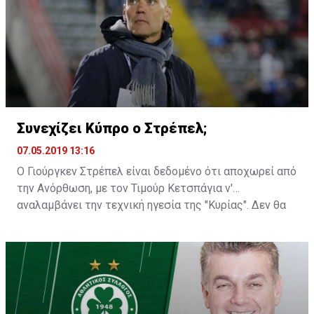
Συνεχίζει Κύπρο ο Στρέπελ;
07.05.2019 13:16
Ο Γιούργκεν Στρέπελ είναι δεδομένο ότι αποχωρεί από
την Ανόρθωση, με τον Τιμούρ Κετσπάγια ν'
αναλαμβάνει την τεχνική ηγεσία της "Κυρίας". Δεν θα
ήταν, όμως, παράξενο αν βλέπαμε τον Ολλανδό
προπονητή να παραμένει στην Κύπρο για κάποια άλλη
ομάδα...