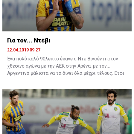
Ελλαδίτη τεχνικό ήταν μία συγνώμη.
Για τον... Ντέβι
22.04.2019 09:27
Ένα πολύ καλό 90λεπτο έκανε ο Ντε Βινσέντι στον
χθεσινό αγώνα με την ΑΕΚ στην Αρένα, με τον
Αργεντινό μάλιστα να τα δίνει όλα μέχρι τέλους. Έτσι
ήρθε και η μεγάλη χαμένη ευκαιρία στην τελευταία
φάση του ματς, όπου σημάδεψε το δοκάρι της εστίας
του Τόνιο.