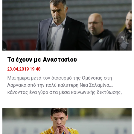
Τα έχουν με Αναστασίου
23.04.2019 19:48
Μία ημέρα μετά τον διασυρμό της Ομόνοιας στη
Λάρνακα από την πολύ καλύτερη Νέα Σαλαμίνα,
κάνοντας ένα γύρο στα μέσα κοινωνικής δικτύωσης,
αρκετοί είναι αυτοί που τα έχουν και με τον
προπονητή. Η συμπεριφορά του μετά το τέλος του
αγώνα στη δημοσιογραφική γι' άλλη μία φορά δεν ήταν
η πρέπων, αφού πολλοί είναι αυτοί που πιστεύουν ότι
τουλάχιστον αυτό έπρεπε να λεχθεί από τα χείλη του