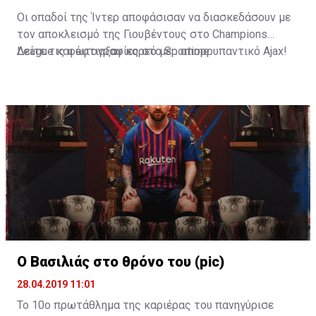
Οι οπαδοί της Ίντερ αποφάσισαν να διασκεδάσουν με
τον αποκλεισμό της Γιουβέντους στο Champions
League και έφτιαξαν κορεό με... απορρυπαντικό Ajax!
Δείτε τις φωτογραφίες στο
Sportime
Ο Βασιλιάς στο θρόνο του (pic)
28.04.2019 11:01
Το 10ο πρωτάθλημα της καριέρας του πανηγύρισε