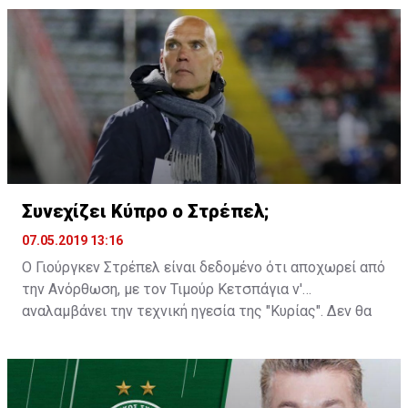
Συνεχίζει Κύπρο ο Στρέπελ;
07.05.2019 13:16
Ο Γιούργκεν Στρέπελ είναι δεδομένο ότι αποχωρεί από
την Ανόρθωση, με τον Τιμούρ Κετσπάγια ν'
αναλαμβάνει την τεχνική ηγεσία της "Κυρίας". Δεν θα
ήταν, όμως, παράξενο αν βλέπαμε τον Ολλανδό
προπονητή να παραμένει στην Κύπρο για κάποια άλλη
ομάδα...