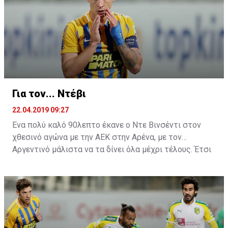
η πρέπων, αφού πολλοί είναι αυτοί που πιστεύουν ότι
τουλάχιστον αυτό έπρεπε να λεχθεί από τα χείλη του
Ελλαδίτη τεχνικό ήταν μία συγνώμη.
Για τον... Ντέβι
22.04.2019 09:27
Ένα πολύ καλό 90λεπτο έκανε ο Ντε Βινσέντι στον
χθεσινό αγώνα με την ΑΕΚ στην Αρένα, με τον
Αργεντινό μάλιστα να τα δίνει όλα μέχρι τέλους. Έτσι
ήρθε και η μεγάλη χαμένη ευκαιρία στην τελευταία
φάση του ματς, όπου σημάδεψε το δοκάρι της εστίας
του Τόνιο.