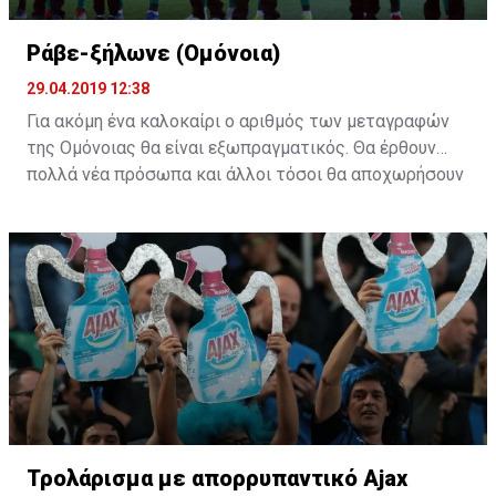
Ράβε-ξήλωνε (Ομόνοια)
29.04.2019 12:38
Για ακόμη ένα καλοκαίρι ο αριθμός των μεταγραφών
της Ομόνοιας θα είναι εξωπραγματικός. Θα έρθουν
πολλά νέα πρόσωπα και άλλοι τόσοι θα αποχωρήσουν
από το υπάρχον ρόστερ. Η "τεχνική" του ράβε-ξήλωνε
θα κάνει ξανά την εμφάνιση της στους "πράσινους".
Τρολάρισμα με απορρυπαντικό Ajax