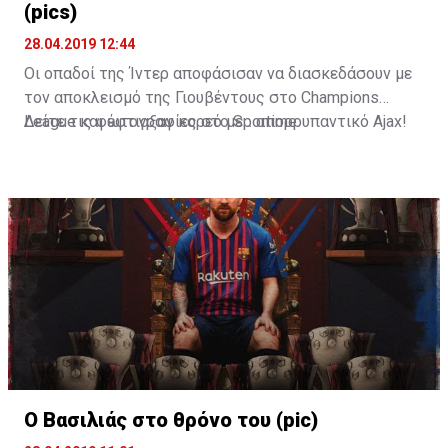
(pics)
28.04.2019 12:44
Οι οπαδοί της Ίντερ αποφάσισαν να διασκεδάσουν με
τον αποκλεισμό της Γιουβέντους στο Champions
League και έφτιαξαν κορεό με... απορρυπαντικό Ajax!
Δείτε τις φωτογραφίες στο
Sportime
Ο Βασιλιάς στο θρόνο του (pic)