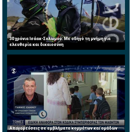
30 χρόνια Ισάακ-Σολωμού: Με οδηγό τη μνήμη για
ελευθερία και δικαιοσύνη
Απαγορεύσεις σε εμβλήματα κομμάτων και ομάδων