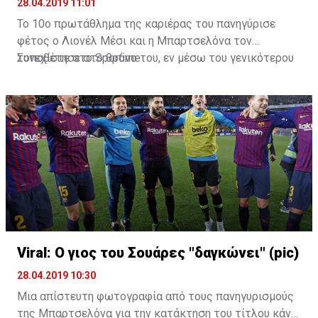
28.04.2019 11:01
Το 10ο πρωτάθλημα της καριέρας του πανηγύρισε
φέτος ο Λιονέλ Μέσι και η Μπαρτσελόνα τον
τοποθέτησε στο θρόνο του, εν μέσω του γενικότερου
Συνεχίστε στο
Sportime
παροξυσμού με το GoT.
Viral: Ο γιος του Σουάρες "δαγκώνει" (pic)
28.04.2019 10:30
Μια απίστευτη φωτογραφία από τους πανηγυρισμούς
της Μπαρτσελόνα για την κατάκτηση του τίτλου κάνει