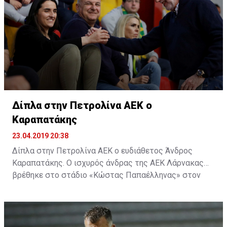
Δίπλα στην Πετρολίνα ΑΕΚ ο
Καραπατάκης
23.04.2019 20:38
Δίπλα στην Πετρολίνα ΑΕΚ ο ευδιάθετος Άνδρος
Καραπατάκης. Ο ισχυρός άνδρας της ΑΕΚ Λάρνακας
βρέθηκε στο στάδιο «Κώστας Παπαέλληνας» στον
Στρόβολο και δίπλα στην μπασκετική ομάδα, για τον
δεύτερο αγώνα της σειράς της Πετρολίνας ΑΕΚ με τον
Κεραυνό.