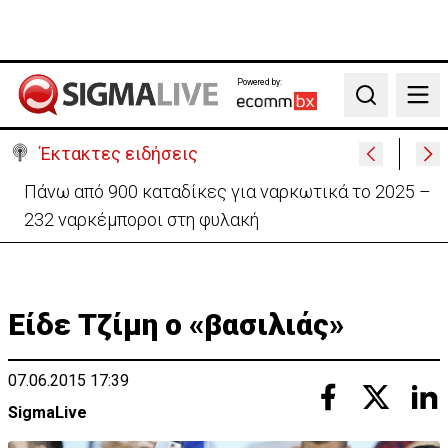
Powered by:
Search
Έκτακτες ειδήσεις
Θέλει να ξαναζωντανέψει την «Corner» o
Προύντζος - «Πληγώνει τις αναμνήσεις»
Είδε Τζίμη ο «βασιλιάς»
07.06.2015 17:39
SigmaLive