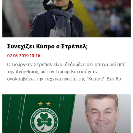
Συνεχίζει Κύπρο ο Στρέπελ;
07.05.2019 13:16
Ο Γιούργκεν Στρέπελ είναι δεδομένο ότι αποχωρεί από
την Ανόρθωση, με τον Τιμούρ Κετσπάγια ν'
αναλαμβάνει την τεχνική ηγεσία της "Κυρίας". Δεν θα
ήταν, όμως, παράξενο αν βλέπαμε τον Ολλανδό
προπονητή να παραμένει στην Κύπρο για κάποια άλλη
ομάδα...