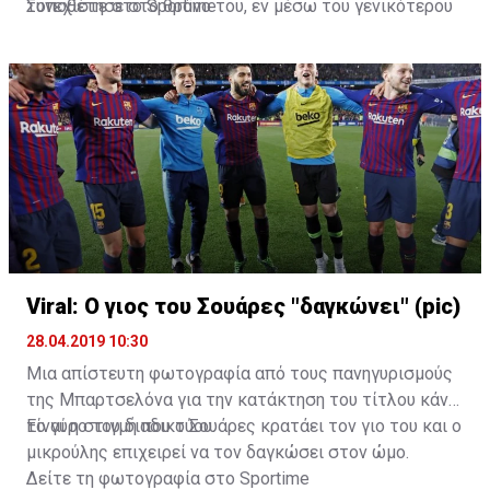
τοποθέτησε στο θρόνο του, εν μέσω του γενικότερου
Συνεχίστε στο
Sportime
παροξυσμού με το GoT.
Viral: Ο γιος του Σουάρες "δαγκώνει" (pic)
28.04.2019 10:30
Μια απίστευτη φωτογραφία από τους πανηγυρισμούς
της Μπαρτσελόνα για την κατάκτηση του τίτλου κάνει
το γύρο του διαδικτύου.
Είναι η στιγμή που ο Σουάρες κρατάει τον γιο του και ο
μικρούλης επιχειρεί να τον δαγκώσει στον ώμο.
Δείτε τη φωτογραφία στο
Sportime