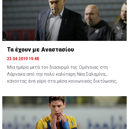
Τα έχουν με Αναστασίου
23.04.2019 19:48
Μία ημέρα μετά τον διασυρμό της Ομόνοιας στη
Λάρνακα από την πολύ καλύτερη Νέα Σαλαμίνα,
κάνοντας ένα γύρο στα μέσα κοινωνικής δικτύωσης,
αρκετοί είναι αυτοί που τα έχουν και με τον
προπονητή. Η συμπεριφορά του μετά το τέλος του
αγώνα στη δημοσιογραφική γι' άλλη μία φορά δεν ήταν
η πρέπων, αφού πολλοί είναι αυτοί που πιστεύουν ότι
τουλάχιστον αυτό έπρεπε να λεχθεί από τα χείλη του
Ελλαδίτη τεχνικό ήταν μία συγνώμη.