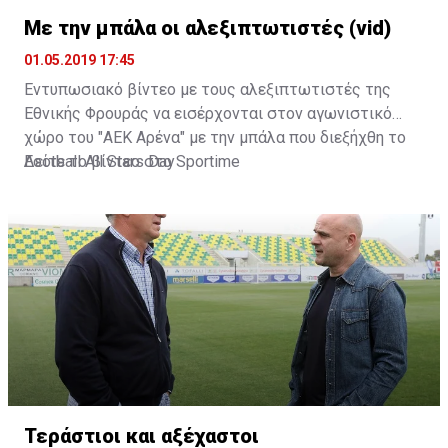
Με την μπάλα οι αλεξιπτωτιστές (vid)
01.05.2019 17:45
Εντυπωσιακό βίντεο με τους αλεξιπτωτιστές της
Εθνικής Φρουράς να εισέρχονται στον αγωνιστικό
χώρο του "ΑΕΚ Αρένα" με την μπάλα που διεξήχθη το
Football All Stars Day
Δείτε το βίντεο στο
Sportime
Τεράστιοι και αξέχαστοι