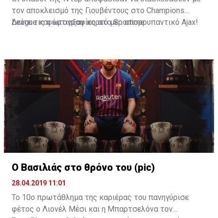
τον αποκλεισμό της Γιουβέντους στο Champions
League και έφτιαξαν κορεό με... απορρυπαντικό Ajax!
Δείτε τις φωτογραφίες στο
Sportime
Ο Βασιλιάς στο θρόνο του (pic)
28.04.2019 11:01
Το 10ο πρωτάθλημα της καριέρας του πανηγύρισε
φέτος ο Λιονέλ Μέσι και η Μπαρτσελόνα τον