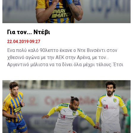
Για τον... Ντέβι
22.04.2019 09:27
Ένα πολύ καλό 90λεπτο έκανε ο Ντε Βινσέντι στον
χθεσινό αγώνα με την ΑΕΚ στην Αρένα, με τον
Αργεντινό μάλιστα να τα δίνει όλα μέχρι τέλους. Έτσι
ήρθε και η μεγάλη χαμένη ευκαιρία στην τελευταία
φάση του ματς, όπου σημάδεψε το δοκάρι της εστίας
του Τόνιο.