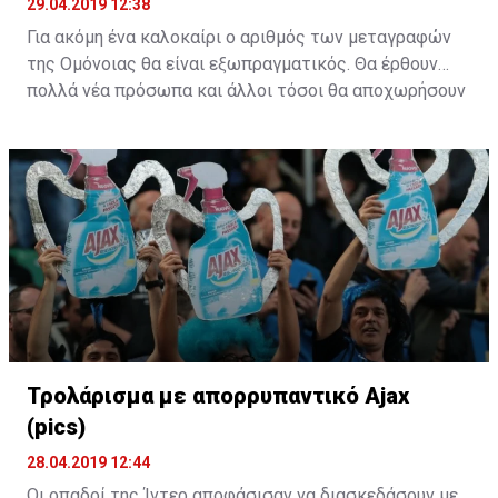
29.04.2019 12:38
Για ακόμη ένα καλοκαίρι ο αριθμός των μεταγραφών
της Ομόνοιας θα είναι εξωπραγματικός. Θα έρθουν
πολλά νέα πρόσωπα και άλλοι τόσοι θα αποχωρήσουν
από το υπάρχον ρόστερ. Η "τεχνική" του ράβε-ξήλωνε
θα κάνει ξανά την εμφάνιση της στους "πράσινους".
Τρολάρισμα με απορρυπαντικό Ajax
(pics)
28.04.2019 12:44
Οι οπαδοί της Ίντερ αποφάσισαν να διασκεδάσουν με