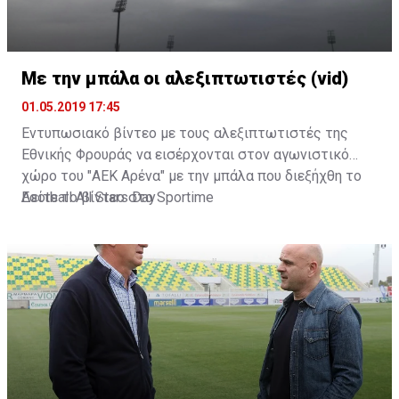
Με την μπάλα οι αλεξιπτωτιστές (vid)
01.05.2019 17:45
Εντυπωσιακό βίντεο με τους αλεξιπτωτιστές της
Εθνικής Φρουράς να εισέρχονται στον αγωνιστικό
χώρο του "ΑΕΚ Αρένα" με την μπάλα που διεξήχθη το
Football All Stars Day
Δείτε το βίντεο στο
Sportime