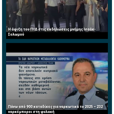
Η άφιξη του ΠτΔ στις εκδηλώσεις μνήμης Ισαάκ-
Σολωμού
Πάνω από 900 καταδίκες για ναρκωτικά το 2025 – 232
ναρκέμποροι στη φυλακή