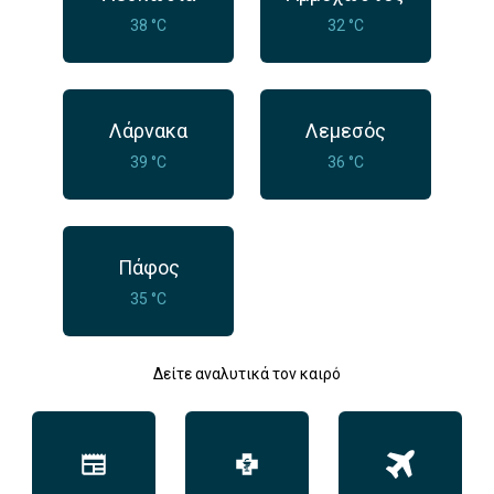
38 °C
32 °C
Λάρνακα
Λεμεσός
39 °C
36 °C
Πάφος
35 °C
Δείτε αναλυτικά τον καιρό