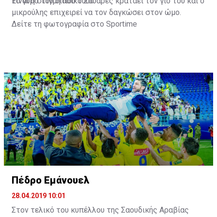
το γύρο του διαδικτύου.
Είναι η στιγμή που ο Σουάρες κρατάει τον γιο του και ο
μικρούλης επιχειρεί να τον δαγκώσει στον ώμο.
Δείτε τη φωτογραφία στο
Sportime
Πέδρο Εμάνουελ
28.04.2019 10:01
Στον τελικό του κυπέλλου της Σαουδικής Αραβίας