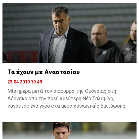
δεύτερο αγώνα της σειράς της Πετρολίνας ΑΕΚ με τον
Κεραυνό.
Τα έχουν με Αναστασίου
23.04.2019 19:48
Μία ημέρα μετά τον διασυρμό της Ομόνοιας στη
Λάρνακα από την πολύ καλύτερη Νέα Σαλαμίνα,
κάνοντας ένα γύρο στα μέσα κοινωνικής δικτύωσης,
αρκετοί είναι αυτοί που τα έχουν και με τον
προπονητή. Η συμπεριφορά του μετά το τέλος του
αγώνα στη δημοσιογραφική γι' άλλη μία φορά δεν ήταν
η πρέπων, αφού πολλοί είναι αυτοί που πιστεύουν ότι