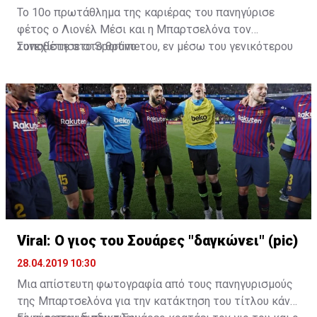
Το 10ο πρωτάθλημα της καριέρας του πανηγύρισε
φέτος ο Λιονέλ Μέσι και η Μπαρτσελόνα τον
τοποθέτησε στο θρόνο του, εν μέσω του γενικότερου
Συνεχίστε στο
Sportime
παροξυσμού με το GoT.
Viral: Ο γιος του Σουάρες "δαγκώνει" (pic)
28.04.2019 10:30
Μια απίστευτη φωτογραφία από τους πανηγυρισμούς
της Μπαρτσελόνα για την κατάκτηση του τίτλου κάνει