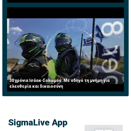
30 χρόνια Ισάακ-Σολωμού: Με οδηγό τη μνήμη για
ελευθερία και δικαιοσύνη
SigmaLive App