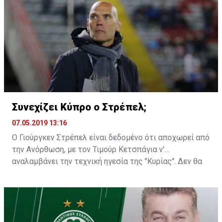
Συνεχίζει Κύπρο ο Στρέπελ;
07.05.2019 13:16
Ο Γιούργκεν Στρέπελ είναι δεδομένο ότι αποχωρεί από
την Ανόρθωση, με τον Τιμούρ Κετσπάγια ν'
αναλαμβάνει την τεχνική ηγεσία της "Κυρίας". Δεν θα
ήταν, όμως, παράξενο αν βλέπαμε τον Ολλανδό
προπονητή να παραμένει στην Κύπρο για κάποια άλλη
ομάδα...