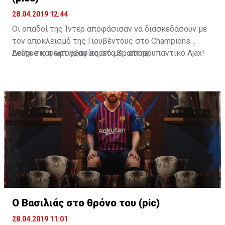
28.04.2019 12:44
Οι οπαδοί της Ίντερ αποφάσισαν να διασκεδάσουν με
τον αποκλεισμό της Γιουβέντους στο Champions
League και έφτιαξαν κορεό με... απορρυπαντικό Ajax!
Δείτε τις φωτογραφίες στο
Sportime
Ο Βασιλιάς στο θρόνο του (pic)
28.04.2019 11:01