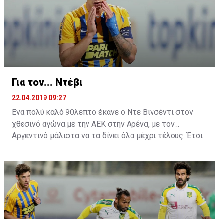
τουλάχιστον αυτό έπρεπε να λεχθεί από τα χείλη του
Ελλαδίτη τεχνικό ήταν μία συγνώμη.
Για τον... Ντέβι
22.04.2019 09:27
Ένα πολύ καλό 90λεπτο έκανε ο Ντε Βινσέντι στον
χθεσινό αγώνα με την ΑΕΚ στην Αρένα, με τον
Αργεντινό μάλιστα να τα δίνει όλα μέχρι τέλους. Έτσι
ήρθε και η μεγάλη χαμένη ευκαιρία στην τελευταία
φάση του ματς, όπου σημάδεψε το δοκάρι της εστίας
του Τόνιο.