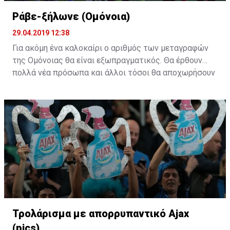
Ράβε-ξήλωνε (Ομόνοια)
29.04.2019 12:38
Για ακόμη ένα καλοκαίρι ο αριθμός των μεταγραφών
της Ομόνοιας θα είναι εξωπραγματικός. Θα έρθουν
πολλά νέα πρόσωπα και άλλοι τόσοι θα αποχωρήσουν
από το υπάρχον ρόστερ. Η "τεχνική" του ράβε-ξήλωνε
θα κάνει ξανά την εμφάνιση της στους "πράσινους".
Τρολάρισμα με απορρυπαντικό Ajax
(pics)