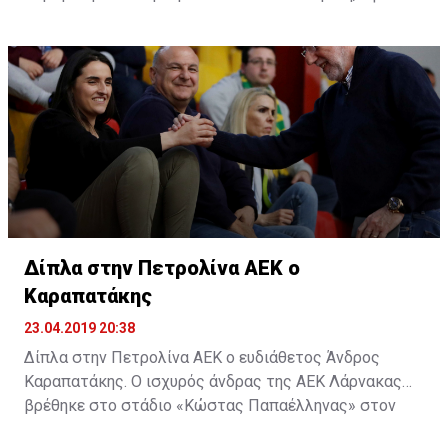
όλοι περνούν καθημερινά από αυτή τη διαδικασία.
Δίπλα στην Πετρολίνα ΑΕΚ ο
Καραπατάκης
23.04.2019 20:38
Δίπλα στην Πετρολίνα ΑΕΚ ο ευδιάθετος Άνδρος
Καραπατάκης. Ο ισχυρός άνδρας της ΑΕΚ Λάρνακας
βρέθηκε στο στάδιο «Κώστας Παπαέλληνας» στον
Στρόβολο και δίπλα στην μπασκετική ομάδα, για τον