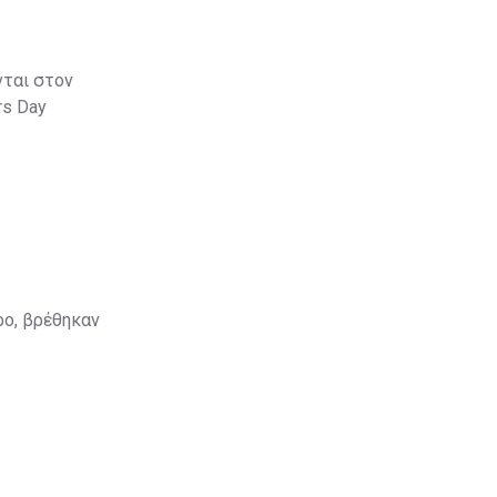
νται στον
ars Day
ρο, βρέθηκαν