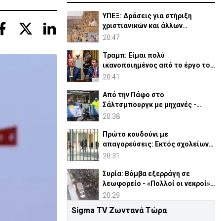
ΥΠΕΞ: Δράσεις για στήριξη
χριστιανικών και άλλων
κοινοτήτων στη Μέση Ανατολή
20:47
Τραμπ: Είμαι πολύ
ικανοποιημένος από το έργο του
Χέγκσεθ στο Υπ. Άμυνας
20:41
Από την Πάφο στο
Σάλτσμπουργκ με μηχανές -
6.000 χιλιόμετρα για την ομάδα
20:38
τους
Πρώτο κουδούνι με
απαγορεύσεις: Εκτός σχολείων
εμβλήματα κομμάτων και
20:31
ομάδων
Συρία: Βόμβα εξερράγη σε
λεωφορείο - «Πολλοί οι νεκροί»
(ΒΙΝΤΕΟ)
20:29
Sigma TV Ζωντανά Τώρα
Πρόεδρος ΚΟΑΕ: Θα κάνω ό,τι