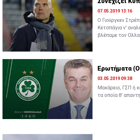
Συνεχίζει Κύπ
07.05.2019 13:16
Ο Γιούργκεν Στρέπ
Κετσπάγια ν' αναλα
βλέπαμε τον Ολλαν
Ερωτήματα (Ο
03.05.2019 09:38
Μακάρειο, ΓΣΠ ή κά
τα οποία θ' απαντ