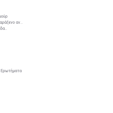
μούρ
παράξενο αν
α...
ά; Ερωτήματα