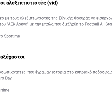
οι αλεξιπτωτιστές (vid)
εο με τους αλεξιπτωτιστές της Εθνικής Φρουράς να εισέρχο
ου "ΑΕΚ Αρένα" με την μπάλα που διεξήχθη το Football All St
το
Sportime
 αξέχαστοι
οσωπικότητες, που έγραψαν ιστορία στο κυπριακό ποδόσφαι
rs Day.
rtime