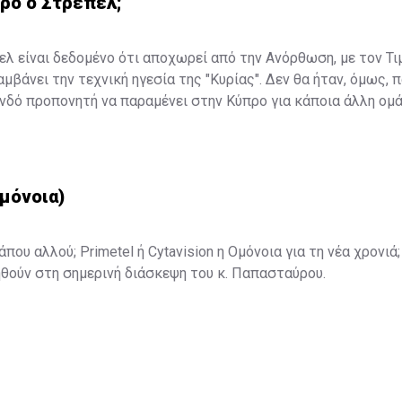
ρο ο Στρέπελ;
ελ είναι δεδομένο ότι αποχωρεί από την Ανόρθωση, με τον Τι
μβάνει την τεχνική ηγεσία της "Κυρίας". Δεν θα ήταν, όμως, 
δό προπονητή να παραμένει στην Κύπρο για κάποια άλλη ομάδ
μόνοια)
που αλλού; Primetel ή Cytavision η Ομόνοια για τη νέα χρονι
ηθούν στη σημερινή διάσκεψη του κ. Παπασταύρου.