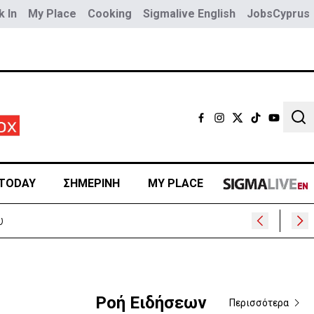
 In
My Place
Cooking
Sigmalive English
JobsCyprus
Sear
TODAY
ΣΗΜΕΡΙΝΗ
MY PLACE
υ
Ροή Ειδήσεων
Περισσότερα