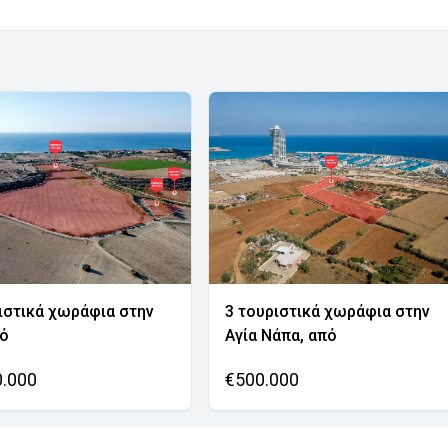
ιστικά χωράφια στην
3 τουριστικά χωράφια στην
νό
Αγία Νάπα, από
0.000
€500.000