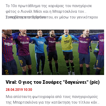
Το 10ο πρωτάθλημα της καριέρας του πανηγύρισε
φέτος ο Λιονέλ Μέσι και η Μπαρτσελόνα τον
τοποθέτησε στο θρόνο του, εν μέσω του γενικότερου
Συνεχίστε στο
Sportime
παροξυσμού με το GoT.
Viral: Ο γιος του Σουάρες "δαγκώνει" (pic)
28.04.2019 10:30
Μια απίστευτη φωτογραφία από τους πανηγυρισμούς
της Μπαρτσελόνα για την κατάκτηση του τίτλου κάνει