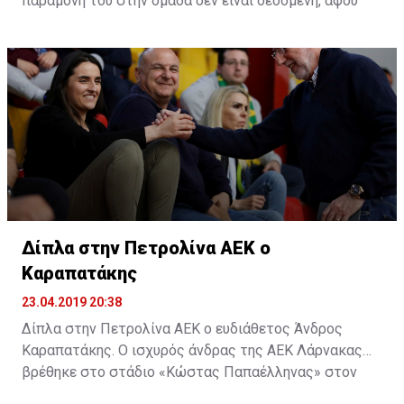
παραμονή του στην ομάδα δεν είναι δεδομένη, αφού
όλοι περνούν καθημερινά από αυτή τη διαδικασία.
Δίπλα στην Πετρολίνα ΑΕΚ ο
Καραπατάκης
23.04.2019 20:38
Δίπλα στην Πετρολίνα ΑΕΚ ο ευδιάθετος Άνδρος
Καραπατάκης. Ο ισχυρός άνδρας της ΑΕΚ Λάρνακας
βρέθηκε στο στάδιο «Κώστας Παπαέλληνας» στον
Στρόβολο και δίπλα στην μπασκετική ομάδα, για τον