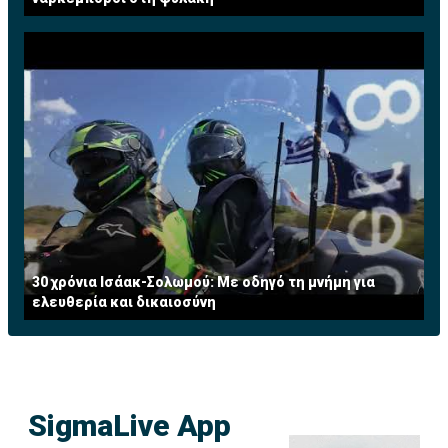
30 χρόνια Ισάακ-Σολωμού: Με οδηγό τη μνήμη για
ελευθερία και δικαιοσύνη
SigmaLive App