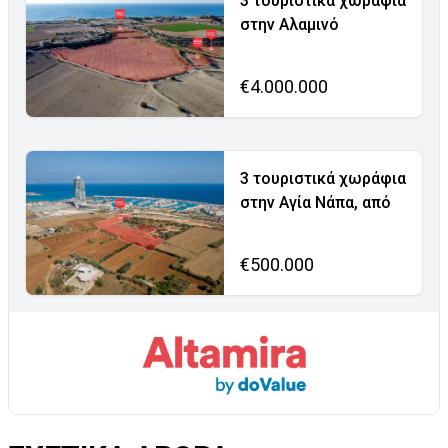
3 τουριστικά χωράφια
στην Αλαμινό
€4.000.000
3 τουριστικά χωράφια
στην Αγία Νάπα, από
€500.000