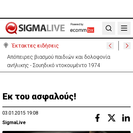
Powered by:
Search
Έκτακτες ειδήσεις
Μεγάλο πακέτο όπλων από Τουρκία προς Ουκρανία
-Κίνηση με μήνυμα προς Μόσχα;
Εκ του ασφαλούς!
03.01.2015 19:08
SigmaLive