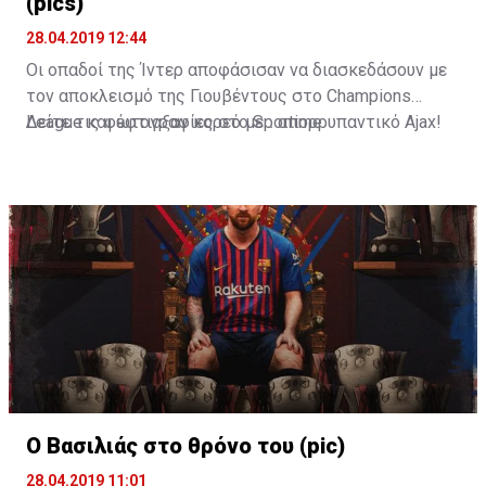
(pics)
28.04.2019 12:44
Οι οπαδοί της Ίντερ αποφάσισαν να διασκεδάσουν με
τον αποκλεισμό της Γιουβέντους στο Champions
League και έφτιαξαν κορεό με... απορρυπαντικό Ajax!
Δείτε τις φωτογραφίες στο
Sportime
Ο Βασιλιάς στο θρόνο του (pic)
28.04.2019 11:01