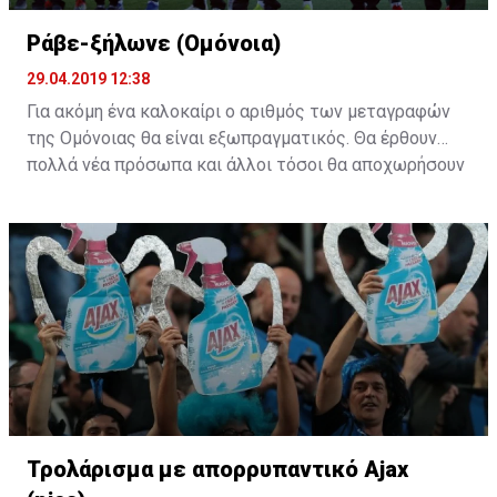
Ράβε-ξήλωνε (Ομόνοια)
29.04.2019 12:38
Για ακόμη ένα καλοκαίρι ο αριθμός των μεταγραφών
της Ομόνοιας θα είναι εξωπραγματικός. Θα έρθουν
πολλά νέα πρόσωπα και άλλοι τόσοι θα αποχωρήσουν
από το υπάρχον ρόστερ. Η "τεχνική" του ράβε-ξήλωνε
θα κάνει ξανά την εμφάνιση της στους "πράσινους".
Τρολάρισμα με απορρυπαντικό Ajax