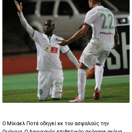
Ο Μίκαελ Ποτέ οδηγεί εκ του ασφαλούς την
Ομόνοια. Ο Αφρικανός επιθετικός σκόραρε ακόμα