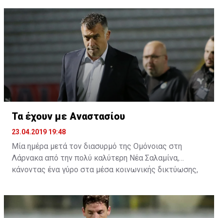
δεύτερο αγώνα της σειράς της Πετρολίνας ΑΕΚ με τον
Κεραυνό.
Τα έχουν με Αναστασίου
23.04.2019 19:48
Μία ημέρα μετά τον διασυρμό της Ομόνοιας στη
Λάρνακα από την πολύ καλύτερη Νέα Σαλαμίνα,
κάνοντας ένα γύρο στα μέσα κοινωνικής δικτύωσης,
αρκετοί είναι αυτοί που τα έχουν και με τον
προπονητή. Η συμπεριφορά του μετά το τέλος του
αγώνα στη δημοσιογραφική γι' άλλη μία φορά δεν ήταν
η πρέπων, αφού πολλοί είναι αυτοί που πιστεύουν ότι