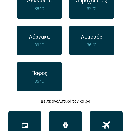
Λευκωσία
Αμμόχωστος
38 °C
32 °C
Λάρνακα
Λεμεσός
39 °C
36 °C
Πάφος
35 °C
Δείτε αναλυτικά τον καιρό