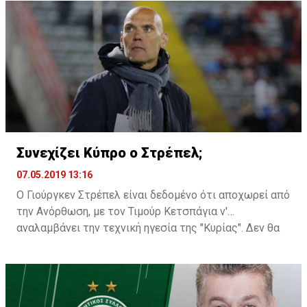
Συνεχίζει Κύπρο ο Στρέπελ;
07.05.2019 13:16
Ο Γιούργκεν Στρέπελ είναι δεδομένο ότι αποχωρεί από
την Ανόρθωση, με τον Τιμούρ Κετσπάγια ν'
αναλαμβάνει την τεχνική ηγεσία της "Κυρίας". Δεν θα
ήταν, όμως, παράξενο αν βλέπαμε τον Ολλανδό
προπονητή να παραμένει στην Κύπρο για κάποια άλλη
ομάδα...