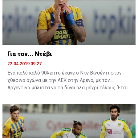
τουλάχιστον αυτό έπρεπε να λεχθεί από τα χείλη του
Ελλαδίτη τεχνικό ήταν μία συγνώμη.
Για τον... Ντέβι
22.04.2019 09:27
Ένα πολύ καλό 90λεπτο έκανε ο Ντε Βινσέντι στον
χθεσινό αγώνα με την ΑΕΚ στην Αρένα, με τον
Αργεντινό μάλιστα να τα δίνει όλα μέχρι τέλους. Έτσι
ήρθε και η μεγάλη χαμένη ευκαιρία στην τελευταία
φάση του ματς, όπου σημάδεψε το δοκάρι της εστίας
του Τόνιο.