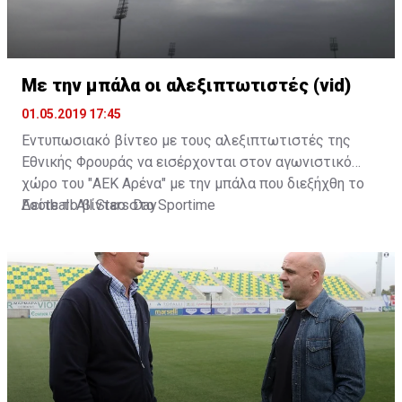
Με την μπάλα οι αλεξιπτωτιστές (vid)
01.05.2019 17:45
Εντυπωσιακό βίντεο με τους αλεξιπτωτιστές της
Εθνικής Φρουράς να εισέρχονται στον αγωνιστικό
χώρο του "ΑΕΚ Αρένα" με την μπάλα που διεξήχθη το
Football All Stars Day
Δείτε το βίντεο στο
Sportime