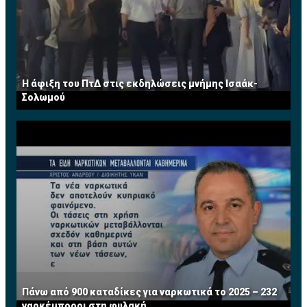
Η άφιξη του ΠτΔ στις εκδηλώσεις μνήμης Ισαάκ-
Σολωμού
Πάνω από 900 καταδίκες για ναρκωτικά το 2025 – 232
ναρκέμποροι στη φυλακή