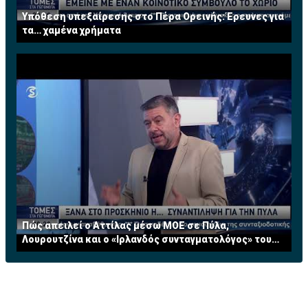
Υπόθεση υπεξαίρεσης στο Πέρα Ορεινής: Έρευνες για
τα… χαμένα χρήματα
Πώς απειλεί ο Αττίλας μέσω ΜΟΕ σε Πύλα,
Λουρουτζίνα και ο «Ιρλανδός συνταγματολόγος» του
ΟΗΕ