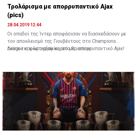
Τρολάρισμα με απορρυπαντικό Ajax
(pics)
28.04.2019 12:44
Οι οπαδοί της Ίντερ αποφάσισαν να διασκεδάσουν με
τον αποκλεισμό της Γιουβέντους στο Champions
League και έφτιαξαν κορεό με... απορρυπαντικό Ajax!
Δείτε τις φωτογραφίες στο
Sportime