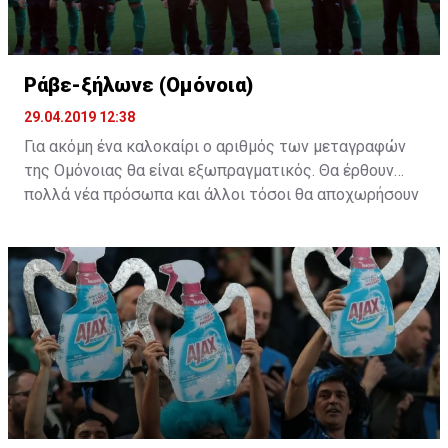
Ράβε-ξήλωνε (Ομόνοια)
29.04.2019 12:38
Για ακόμη ένα καλοκαίρι ο αριθμός των μεταγραφών
της Ομόνοιας θα είναι εξωπραγματικός. Θα έρθουν
πολλά νέα πρόσωπα και άλλοι τόσοι θα αποχωρήσουν
από το υπάρχον ρόστερ. Η "τεχνική" του ράβε-ξήλωνε
θα κάνει ξανά την εμφάνιση της στους "πράσινους".