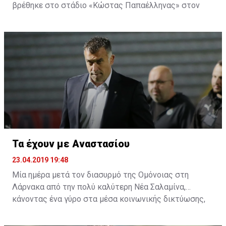
βρέθηκε στο στάδιο «Κώστας Παπαέλληνας» στον
Στρόβολο και δίπλα στην μπασκετική ομάδα, για τον
δεύτερο αγώνα της σειράς της Πετρολίνας ΑΕΚ με τον
Κεραυνό.
Τα έχουν με Αναστασίου
23.04.2019 19:48
Μία ημέρα μετά τον διασυρμό της Ομόνοιας στη
Λάρνακα από την πολύ καλύτερη Νέα Σαλαμίνα,
κάνοντας ένα γύρο στα μέσα κοινωνικής δικτύωσης,
αρκετοί είναι αυτοί που τα έχουν και με τον
προπονητή. Η συμπεριφορά του μετά το τέλος του