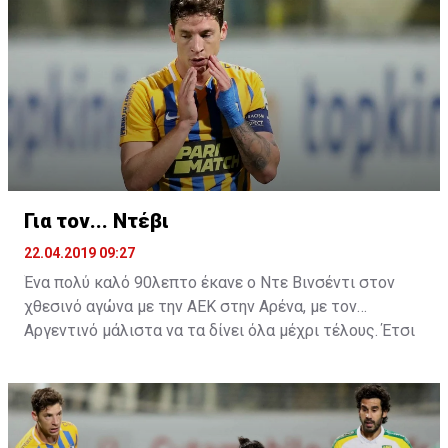
αγώνα στη δημοσιογραφική γι' άλλη μία φορά δεν ήταν
η πρέπων, αφού πολλοί είναι αυτοί που πιστεύουν ότι
τουλάχιστον αυτό έπρεπε να λεχθεί από τα χείλη του
Ελλαδίτη τεχνικό ήταν μία συγνώμη.
Για τον... Ντέβι
22.04.2019 09:27
Ένα πολύ καλό 90λεπτο έκανε ο Ντε Βινσέντι στον
χθεσινό αγώνα με την ΑΕΚ στην Αρένα, με τον
Αργεντινό μάλιστα να τα δίνει όλα μέχρι τέλους. Έτσι
ήρθε και η μεγάλη χαμένη ευκαιρία στην τελευταία
φάση του ματς, όπου σημάδεψε το δοκάρι της εστίας
του Τόνιο.