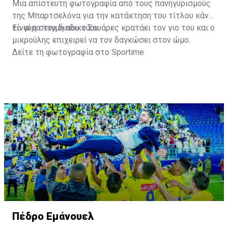
Μια απίστευτη φωτογραφία από τους πανηγυρισμούς
της Μπαρτσελόνα για την κατάκτηση του τίτλου κάνει
το γύρο του διαδικτύου.
Είναι η στιγμή που ο Σουάρες κρατάει τον γιο του και ο
μικρούλης επιχειρεί να τον δαγκώσει στον ώμο.
Δείτε τη φωτογραφία στο
Sportime
Πέδρο Εμάνουελ