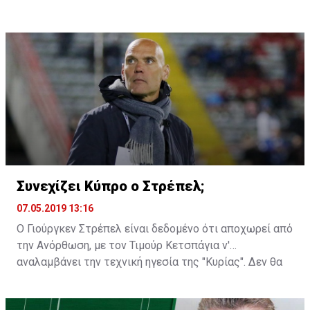
χρονιά.
Συνεχίζει Κύπρο ο Στρέπελ;
07.05.2019 13:16
Ο Γιούργκεν Στρέπελ είναι δεδομένο ότι αποχωρεί από
την Ανόρθωση, με τον Τιμούρ Κετσπάγια ν'
αναλαμβάνει την τεχνική ηγεσία της "Κυρίας". Δεν θα
ήταν, όμως, παράξενο αν βλέπαμε τον Ολλανδό
προπονητή να παραμένει στην Κύπρο για κάποια άλλη