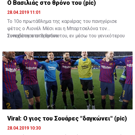
Ο Βασιλιάς στο θρόνο του (pic)
28.04.2019 11:01
Το 10ο πρωτάθλημα της καριέρας του πανηγύρισε
φέτος ο Λιονέλ Μέσι και η Μπαρτσελόνα τον
τοποθέτησε στο θρόνο του, εν μέσω του γενικότερου
Συνεχίστε στο
Sportime
παροξυσμού με το GoT.
Viral: Ο γιος του Σουάρες "δαγκώνει" (pic)
28.04.2019 10:30