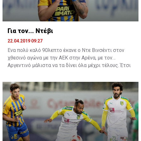
Για τον... Ντέβι
22.04.2019 09:27
Ένα πολύ καλό 90λεπτο έκανε ο Ντε Βινσέντι στον
χθεσινό αγώνα με την ΑΕΚ στην Αρένα, με τον
Αργεντινό μάλιστα να τα δίνει όλα μέχρι τέλους. Έτσι
ήρθε και η μεγάλη χαμένη ευκαιρία στην τελευταία
φάση του ματς, όπου σημάδεψε το δοκάρι της εστίας
του Τόνιο.