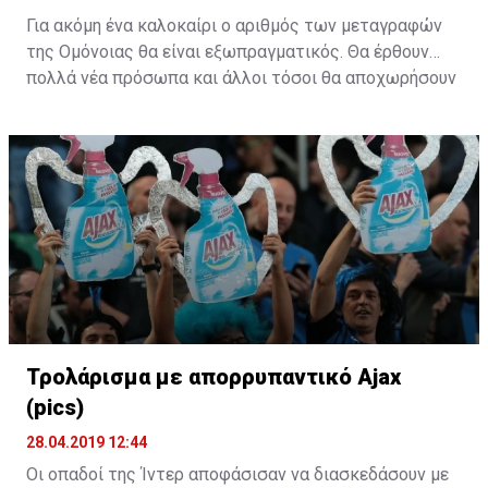
Για ακόμη ένα καλοκαίρι ο αριθμός των μεταγραφών
της Ομόνοιας θα είναι εξωπραγματικός. Θα έρθουν
πολλά νέα πρόσωπα και άλλοι τόσοι θα αποχωρήσουν
από το υπάρχον ρόστερ. Η "τεχνική" του ράβε-ξήλωνε
θα κάνει ξανά την εμφάνιση της στους "πράσινους".
Τρολάρισμα με απορρυπαντικό Ajax
(pics)
28.04.2019 12:44
Οι οπαδοί της Ίντερ αποφάσισαν να διασκεδάσουν με