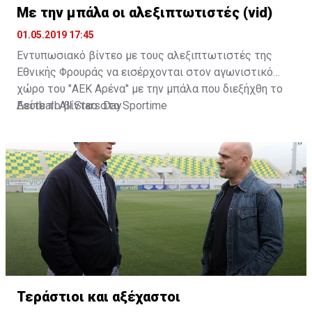
Με την μπάλα οι αλεξιπτωτιστές (vid)
01.05.2019 17:45
Εντυπωσιακό βίντεο με τους αλεξιπτωτιστές της
Εθνικής Φρουράς να εισέρχονται στον αγωνιστικό
χώρο του "ΑΕΚ Αρένα" με την μπάλα που διεξήχθη το
Football All Stars Day
Δείτε το βίντεο στο
Sportime
Τεράστιοι και αξέχαστοι