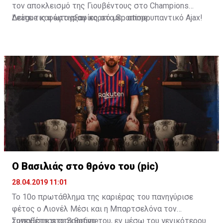
τον αποκλεισμό της Γιουβέντους στο Champions
League και έφτιαξαν κορεό με... απορρυπαντικό Ajax!
Δείτε τις φωτογραφίες στο
Sportime
Ο Βασιλιάς στο θρόνο του (pic)
28.04.2019 11:01
Το 10ο πρωτάθλημα της καριέρας του πανηγύρισε
φέτος ο Λιονέλ Μέσι και η Μπαρτσελόνα τον
τοποθέτησε στο θρόνο του, εν μέσω του γενικότερου
Συνεχίστε στο
Sportime