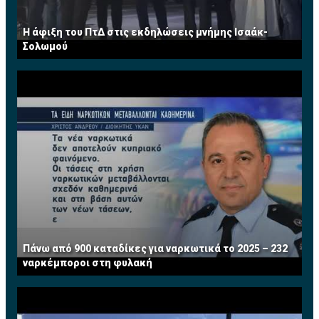
Η άφιξη του ΠτΔ στις εκδηλώσεις μνήμης Ισαάκ-
Σολωμού
Πάνω από 900 καταδίκες για ναρκωτικά το 2025 – 232
ναρκέμποροι στη φυλακή