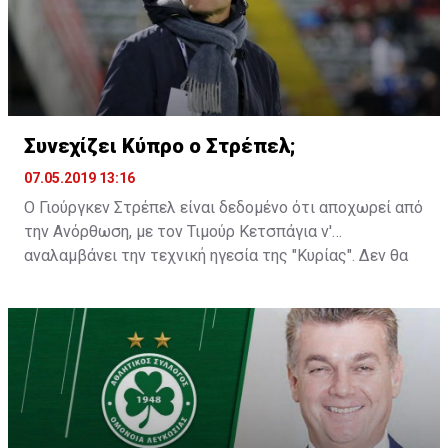
Συνεχίζει Κύπρο ο Στρέπελ;
07.05.2019 13:16
Ο Γιούργκεν Στρέπελ είναι δεδομένο ότι αποχωρεί από
την Ανόρθωση, με τον Τιμούρ Κετσπάγια ν'
αναλαμβάνει την τεχνική ηγεσία της "Κυρίας". Δεν θα
ήταν, όμως, παράξενο αν βλέπαμε τον Ολλανδό
προπονητή να παραμένει στην Κύπρο για κάποια άλλη
ομάδα...