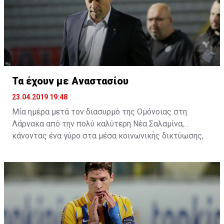
Τα έχουν με Αναστασίου
23.04.2019 19:48
Μία ημέρα μετά τον διασυρμό της Ομόνοιας στη
Λάρνακα από την πολύ καλύτερη Νέα Σαλαμίνα,
κάνοντας ένα γύρο στα μέσα κοινωνικής δικτύωσης,
αρκετοί είναι αυτοί που τα έχουν και με τον
προπονητή. Η συμπεριφορά του μετά το τέλος του
αγώνα στη δημοσιογραφική γι' άλλη μία φορά δεν ήταν
η πρέπων, αφού πολλοί είναι αυτοί που πιστεύουν ότι
τουλάχιστον αυτό έπρεπε να λεχθεί από τα χείλη του
Ελλαδίτη τεχνικό ήταν μία συγνώμη.