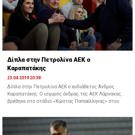
Δίπλα στην Πετρολίνα ΑΕΚ ο
Καραπατάκης
23.04.2019 20:38
Δίπλα στην Πετρολίνα ΑΕΚ ο ευδιάθετος Άνδρος
Καραπατάκης. Ο ισχυρός άνδρας της ΑΕΚ Λάρνακας
βρέθηκε στο στάδιο «Κώστας Παπαέλληνας» στον
Στρόβολο και δίπλα στην μπασκετική ομάδα, για τον
δεύτερο αγώνα της σειράς της Πετρολίνας ΑΕΚ με τον
Κεραυνό.