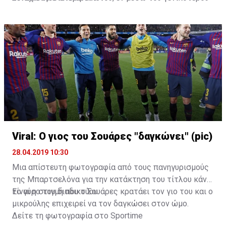
παροξυσμού με το GoT.
Viral: Ο γιος του Σουάρες "δαγκώνει" (pic)
28.04.2019 10:30
Μια απίστευτη φωτογραφία από τους πανηγυρισμούς
της Μπαρτσελόνα για την κατάκτηση του τίτλου κάνει
το γύρο του διαδικτύου.
Είναι η στιγμή που ο Σουάρες κρατάει τον γιο του και ο
μικρούλης επιχειρεί να τον δαγκώσει στον ώμο.
Δείτε τη φωτογραφία στο
Sportime