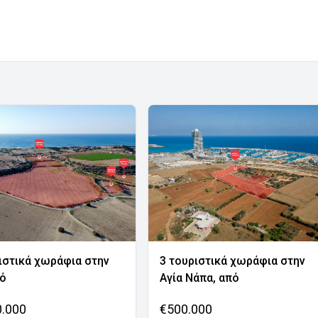
ιστικά χωράφια στην
3 τουριστικά χωράφια στην
νό
Αγία Νάπα, από
0.000
€500.000