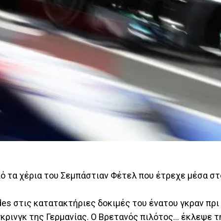
πό τα χέρια του Σεμπάστιαν Φέτελ που έτρεχε μέσα στο
es στις κατατακτήριες δοκιμές του ένατου γκραν πρι
κρινγκ της Γερμανίας. Ο Βρετανός πιλότος… έκλεψε τ