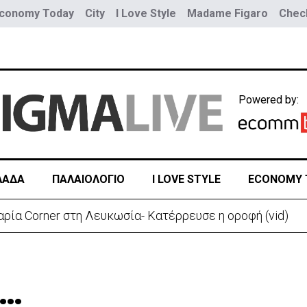
conomy Today
City
I Love Style
Madame Figaro
Check
Powered by:
ΛΑΔΑ
ΠΑΛΑΙΟΛΟΓΙΟ
I LOVE STYLE
ECONOMY 
ρεια Καρολίνα – Νεκροί και τραυματίες
υ…