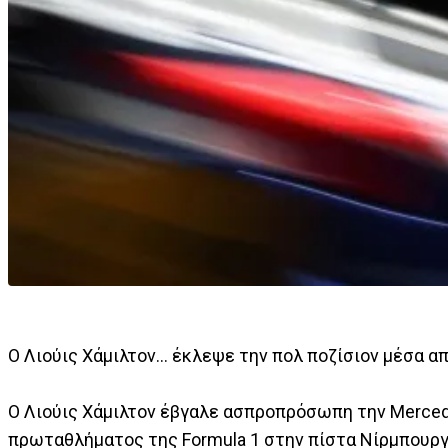
Ο Λιούις Χάμιλτον... έκλεψε την πολ ποζίσιον μέσα α
Ο Λιούις Χάμιλτον έβγαλε ασπροπρόσωπη την Merced
πρωταθλήματος της Formula 1 στην πίστα Νίρμπουργ