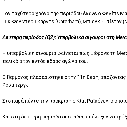
Τον ταχύτερο χρόνο της περιόδου έκανε ο Φελίπε Μά
Πικ-Φαν ντερ Γκάρντε (Caterham), Μπιανκί-Τσίλτον (
Δεύτερη περίοδος (Q2): Υπερβολικά σίγουροι στη Mer
Η υπερβολική σιγουριά φαίνεται πως… έφαγε τη Merc
τελικό στον εντός έδρας αγώνα του.
Ο Γερμανός πλασαρίστηκε στην 11η θέση, σπάζοντας 
Ρόσμπεργκ.
Στο παρά πέντε την πρόκριση ο Κίμι Ραϊκόνεν, ο οπο
Και στη δεύτερη περίοδο οι ομάδες επέλεξαν να τρέξ