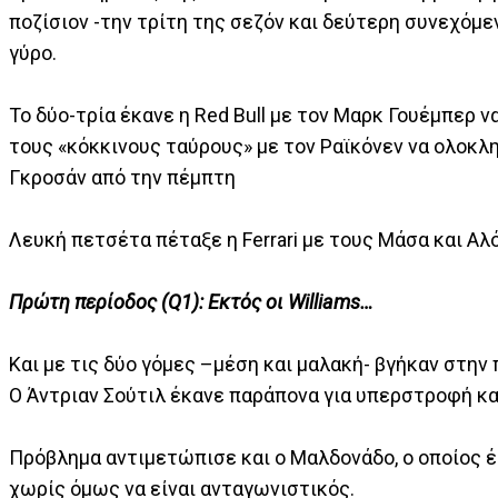
ποζίσιον -την τρίτη της σεζόν και δεύτερη συνεχόμε
γύρο.
Το δύο-τρία έκανε η Red Bull με τον Μαρκ Γουέμπερ ν
τους «κόκκινους ταύρους» με τον Ραϊκόνεν να ολοκλ
Γκροσάν από την πέμπτη
Λευκή πετσέτα πέταξε η Ferrari με τους Μάσα και Αλ
Πρώτη περίοδος (Q1): Εκτός οι Williams…
Και με τις δύο γόμες –μέση και μαλακή- βγήκαν στη
Ο Άντριαν Σούτιλ έκανε παράπονα για υπερστροφή κ
Πρόβλημα αντιμετώπισε και ο Μαλδονάδο, ο οποίος έμ
χωρίς όμως να είναι ανταγωνιστικός.