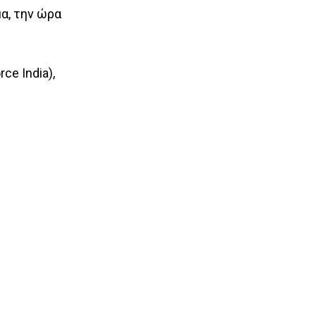
α, την ώρα
ce India),