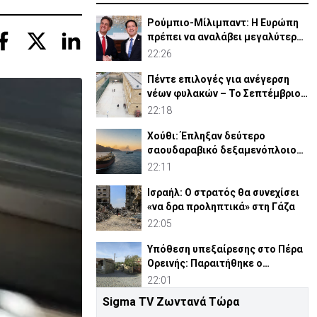
Ρούμπιο-Μίλιμπαντ: Η Ευρώπη
πρέπει να αναλάβει μεγαλύτερο
ρόλο στην άμυνά της
22:26
Πέντε επιλογές για ανέγερση
νέων φυλακών – Το Σεπτέμβριο
το «Master Plan»
22:18
Χούθι: Έπληξαν δεύτερο
σαουδαραβικό δεξαμενόπλοιο
στον Κόλπο του Άντεν
22:11
Ισραήλ: Ο στρατός θα συνεχίσει
«να δρα προληπτικά» στη Γάζα
22:05
Υπόθεση υπεξαίρεσης στο Πέρα
Ορεινής: Παραιτήθηκε ο
κοινοτάρχης (ΒΙΝΤΕΟ)
22:01
Sigma TV Ζωντανά Τώρα
Πλατάνια: «Λουκέτο» στο