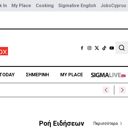
 In
My Place
Cooking
Sigmalive English
JobsCyprus
Sear
TODAY
ΣΗΜΕΡΙΝΗ
MY PLACE
Ροή Ειδήσεων
Περισσότερα