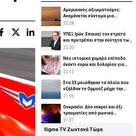
Αμερικανός αξιωματούχος:
Αναμένεται σύντομα μια
συμφωνία για Ορμούζ
22:28
ΥΠΕΞ Ιράν: Επαινεί τον στρατό
και προτρέπει στην ενότητα των
μουσουλμάνων
22:20
Νέο ιστορικό χαμηλό επίπεδο
έναντι ευρώ και δολαρίου για
τουρκική λίρα
22:12
Στα 33 μειώθηκαν τα πλοία που
εξήλθαν το Ορμούζ μέχρι την
Πέμπτη
21:55
Ουκρανία: Δύο νεκροί και έξι
τραυματίες από ρωσικά
πλήγματα
21:37
Sigma TV Ζωντανά Τώρα
ΗΠΑ: Η Γερουσία ενέκρινε νέες