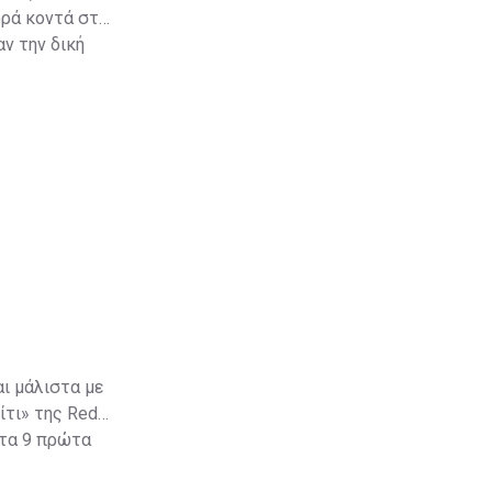
ορά κοντά στα
αν την δική
αι μάλιστα με
ίτι» της Red
στα 9 πρώτα