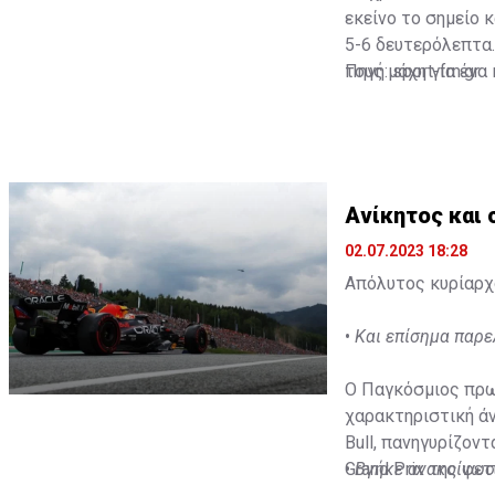
εκείνο το σημείο 
5-6 δευτερόλεπτα. 
τους μάχη για ένα
Πηγή: sport-fm.gr
Ανίκητος και
02.07.2023 18:28
Απόλυτος κυρίαρχο
•
Και επίσημα παρε
Ο Παγκόσμιος πρωτ
χαρακτηριστική άν
Bull, πανηγυρίζον
Grand Prix της φετ
•
Βγήκε ανακοίνωσ