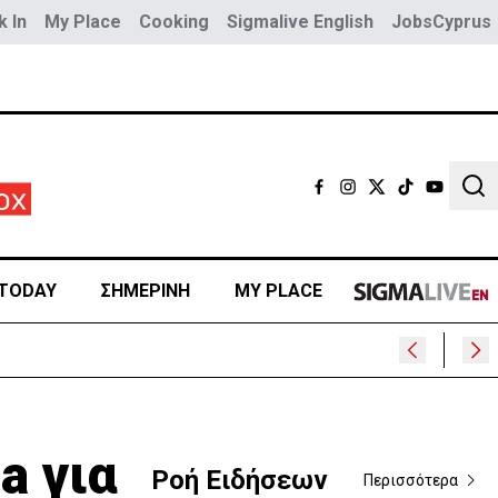
 In
My Place
Cooking
Sigmalive English
JobsCyprus
Sear
TODAY
ΣΗΜΕΡΙΝΗ
MY PLACE
a για
Ροή Ειδήσεων
Περισσότερα