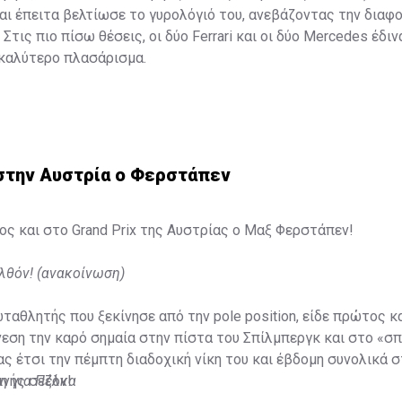
και έπειτα βελτίωσε το γυρολόγιό του, ανεβάζοντας την διαφ
Στις πιο πίσω θέσεις, οι δύο Ferrari και οι δύο Mercedes έδιν
 καλύτερο πλασάρισμα.
 στην Αυστρία ο Φερστάπεν
ς και στο Grand Prix της Αυστρίας ο Μαξ Φερστάπεν!
λθόν! (ανακοίνωση)
αθλητής που ξεκίνησε από την pole position, είδε πρώτος κ
εση την καρό σημαία στην πίστα του Σπίλμπεργκ και στο «σπ
τας έτσι την πέμπτη διαδοχική νίκη του και έβδομη συνολικά 
ινής σεζόν!
η για Πέλκα