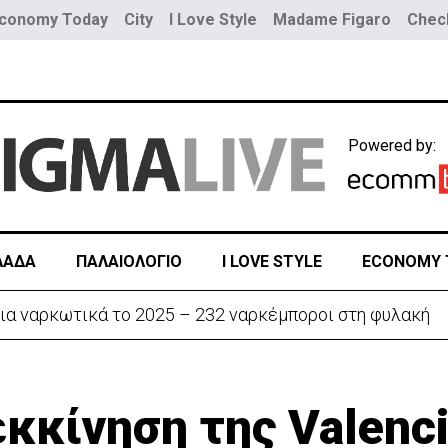
conomy Today
City
I Love Style
Madame Figaro
Check
Powered by:
ΛΑΔΑ
ΠΑΛΑΙΟΛΟΓΙΟ
I LOVE STYLE
ECONOMY 
ην «Corner» o Προύντζος - «Πληγώνει τις αναμνήσεις»
κκίνηση της Valenci