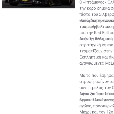
Ο «Ιπτάμενος» Ολλ
την καρό σημαία σ
πίστα του Σίλβερσ
και όγδοη συνολικ
Ωστόσο, τις εντυπ
του τίτλου!
τρομερή βελτίωση
ίσα την Red Bull 
στην 2η θέση, ενώ
Από την άλλη, υπήρ
στρατηγική έφερε 
τερματίζουν στην 
Εκπληκτική και άκ
ανανεωμένες McLar
Με το που έσβησαν
στροφή, αφήνοντας
σαν… τρελός τον 
πάνω από το 1 δε
Αφού ξεπέρασε το 
βρίσκονταν στις ε
εκμεταλλευόμενος
αγώνα, προσπερνώ
Μέχρι και τον 12ο