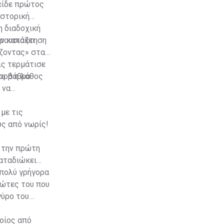
 είδε πρώτος
ιστορική
η διαδοχική
ην κατάκτηση
ρουσιάζει
ίζοντας» στα
ις τερμάτισε
το βάθρο.
φορά η λάθος
 να
με τις
υς από νωρίς!
ι την πρώτη
καταδιώκει
 πολύ γρήγορα
ιώτες του που
γύρο του
ποίος από