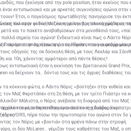
ανδός, που ξεκίνησε από την pole position, ήταν εκείνος που
ε έναν εντυπωσιακό και με αρκετές συγκινήσεις αγώνα στην 
τοουν! Έτσι, ο παγκόσμιος πρωταθλητής πανηγύρισε την έκτ
ά νίκη του στην φετινή σεζόν, πηγαίνοντας ολοταχώς προς τ
ώσεις έκλεψαν οι δύο McLaren, με την βρετανική ομάδα να πα
 μετά και το πακέτο αναβαθμίσεων στα μονοθέσιά τους, «πα
σε πολλά σημεία του αγώνα! Ενδεικτικό είναι πως ο Λάντο Νόρ
 ο Πιάστρι στην 4η, πίσω από τον Χάμιλτον που συμπλήρωσε 
ξε τεράστια απογοήτευση για την Ferrari, που για ακόμα μία 
τους οδηγούς της σε δύσκολη θέση, με τους Λεκλέρ και Σάινθ
9η και 10η, χάνοντας αμφότεροι από πέντε θέσεις!
ρως εντυπωσιακή ήταν η εκκίνηση του βρετανικού Grand Prix, 
en να δείχνουν τα… δόντια τους και τις άγριες διαθέσεις το
 τα κόκκινα φώτα, ο Λάντο Νόρις «βούτηξε» στην ευθεία κα
 τον Μαξ Φερστάπεν στη 2η θέση, με τον τρίτο Πιάστρι να 
Ολλανδό! Μάλιστα, ο Νόρις ανέβασε τη διαφορά από τον Μαξ
υτερόλεπτο μέσα σε πανδαιμόνιο από τους χιλιάδες συμπατρ
αρχικό «σοκ», ο Φερστάπεν «ροκάνισε» την διαφορά και
ξέδρες!
 και το DRS, πήρε πίσω την πρωτοπορία του αγώνα στον 5ο 
ντας τον Νόρις με «βουτιά» στα φρένα πάνω στην στροφή.
 γύρο, οι δύο McLaren… γέμιζαν τους καθρέπτες του Μαξ, ο ο