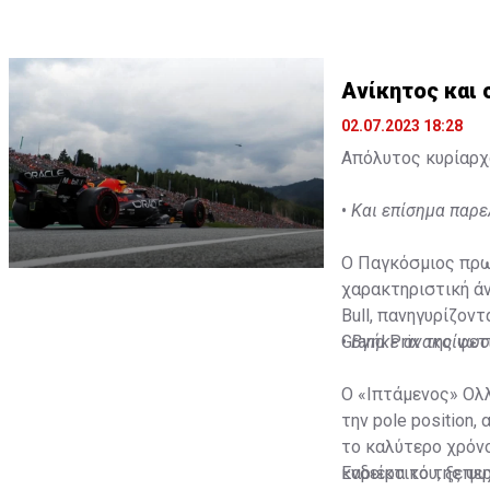
Ανίκητος και
02.07.2023 18:28
Απόλυτος κυρίαρχο
•
Και επίσημα παρε
Ο Παγκόσμιος πρωτ
χαρακτηριστική άν
Bull, πανηγυρίζον
Grand Prix της φετ
•
Βγήκε ανακοίνωσ
Ο «Ιπτάμενος» Ολλ
την pole position,
το καλύτερο χρόνο
καριέρα του, ξεπε
Ενδεικτικό της ψυ