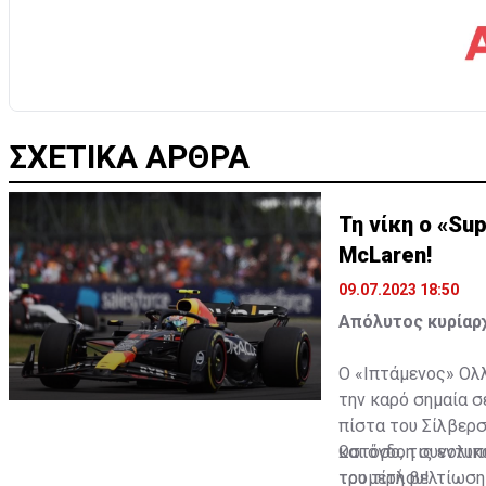
ΣΧΕΤΙΚΑ ΑΡΘΡΑ
Τη νίκη ο «Su
McLaren!
09.07.2023 18:50
Απόλυτος κυρίαρχ
Ο «Ιπτάμενος» Ολλ
την καρό σημαία σ
πίστα του Σίλβερσ
και όγδοη συνολικ
Ωστόσο, τις εντυπ
του τίτλου!
τρομερή βελτίωση