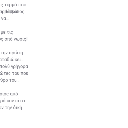
ις τερμάτισε
το βάθρο.
φορά η λάθος
 να
με τις
υς από νωρίς!
ι την πρώτη
καταδιώκει
 πολύ γρήγορα
ιώτες του που
γύρο του
ποίος από
ορά κοντά στα
αν την δική