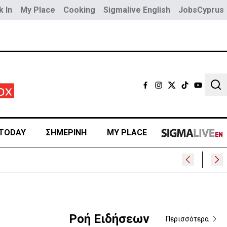
 In
My Place
Cooking
Sigmalive English
JobsCyprus
Sear
TODAY
ΣΗΜΕΡΙΝΗ
MY PLACE
Ροή Ειδήσεων
Περισσότερα