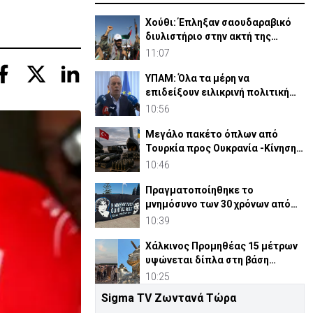
Χούθι: Έπληξαν σαουδαραβικό
διυλιστήριο στην ακτή της
Ερυθράς Θάλασσας
11:07
ΥΠΑΜ: Όλα τα μέρη να
επιδείξουν ειλικρινή πολιτική
βούληση στο Κυπριακό
10:56
Μεγάλο πακέτο όπλων από
Τουρκία προς Ουκρανία -Κίνηση
με μήνυμα προς Μόσχα;
10:46
Πραγματοποίηθηκε το
μνημόσυνο των 30 χρόνων από
τις θυσίες Ισαάκ-Σολωμού (pic)
10:39
Χάλκινος Προμηθέας 15 μέτρων
υψώνεται δίπλα στη βάση
SpaceX του Έλον Μασκ
10:25
Sigma TV Ζωντανά Τώρα
GSI: Η γεωπολιτική «σκακιέρα»