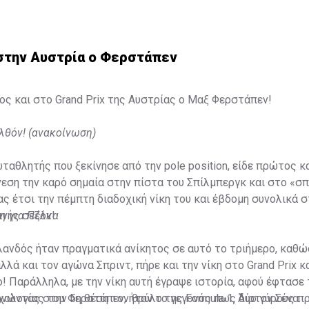
 στην Αυστρία ο Φερστάπεν
ς και στο Grand Prix της Αυστρίας ο Μαξ Φερστάπεν!
λθόν! (ανακοίνωση)
αθλητής που ξεκίνησε από την pole position, είδε πρώτος κ
εση την καρό σημαία στην πίστα του Σπίλμπεργκ και στο «σπ
τας έτσι την πέμπτη διαδοχική νίκη του και έβδομη συνολικά 
ινής σεζόν!
η για Πέλκα
ανδός ήταν πραγματικά ανίκητος σε αυτό το τριήμερο, καθώ
 αλλά και τον αγώνα Σπριντ, πήρε και την νίκη στο Grand Prix κ
! Παράλληλα, με την νίκη αυτή έγραψε ιστορία, αφού έφτασε 
ρνώντας στην 5η θέση τον θρύλο της Formula 1, Άιρτον Σένα.
χολογίας του Φερστάπεν, ήταν το γεγονός πως δύο γύρους πρ