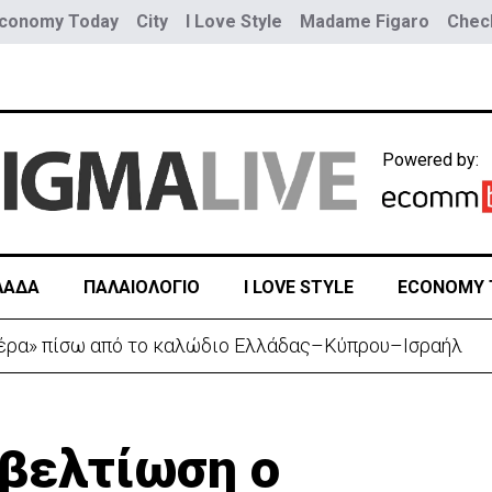
conomy Today
City
I Love Style
Madame Figaro
Check
Powered by:
ΛΑΔΑ
ΠΑΛΑΙΟΛΟΓΙΟ
I LOVE STYLE
ECONOMY 
ουνοπλαγιά στο Ρίο ντε Τζανέιρο - 4 νεκροί (BINTEO)
 βελτίωση ο