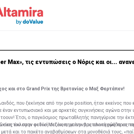
per Max», τις εντυπώσεις ο Νόρις και οι... αν
ος και στο Grand Prix της Βρετανίας ο Μαξ Φερτάπεν!
ανδός, που ξεκίνησε από την pole position, ήταν εκείνος που
ε έναν εντυπωσιακό και με αρκετές συγκινήσεις αγώνα στην 
τοουν! Έτσι, ο παγκόσμιος πρωταθλητής πανηγύρισε την έκτ
ά νίκη του στην φετινή σεζόν, πηγαίνοντας ολοταχώς προς τ
ώσεις έκλεψαν οι δύο McLaren, με την βρετανική ομάδα να πα
 μετά και το πακέτο αναβαθμίσεων στα μονοθέσιά τους, «πα