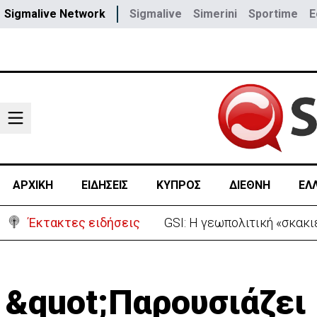
Sigmalive Network
Sigmalive
Simerini
Sportime
E
ΑΡΧΙΚΗ
ΕΙΔΗΣΕΙΣ
ΚΥΠΡΟΣ
ΔΙΕΘΝΗ
ΕΛ
Έκτακτες ειδήσεις
Συντριβή ελικοπτέρου σε β
&quot;Παρουσιάζει