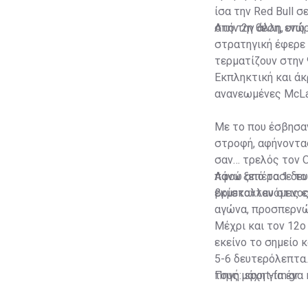
ίσα την Red Bull 
στην 2η θέση, ενώ
Από την άλλη, υπήρ
στρατηγική έφερε 
τερματίζουν στην 
Εκπληκτική και άκ
ανανεωμένες McLar
Με το που έσβησαν
στροφή, αφήνοντας
σαν… τρελός τον 
πάνω από το 1 δε
Αφού ξεπέρασε το 
βρίσκονταν στις ε
εκμεταλλευόμενος
αγώνα, προσπερνώ
Μέχρι και τον 12ο
εκείνο το σημείο 
5-6 δευτερόλεπτα. 
τους μάχη για ένα
Πηγή: sport-fm.gr