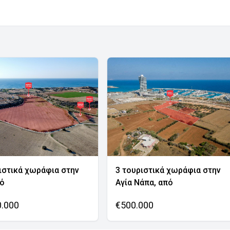
ιστικά χωράφια στην
3 τουριστικά χωράφια στην
νό
Αγία Νάπα, από
0.000
€500.000