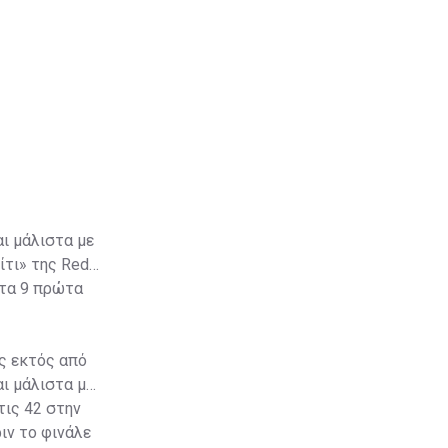
αι μάλιστα με
ίτι» της Red
στα 9 πρώτα
ς εκτός από
αι μάλιστα με
τις 42 στην
ιν το φινάλε