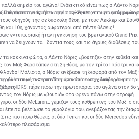
σε πολλά σημεία του αγώνα! Ενδεικτικό είναι πως ο Λάντο Νόρ
 ο Πιάστρι στην 4η, πίσω από τον Χάμιλτον που συμπλήρωσε 
ξε τεράστια απογοήτευση για την Ferrari, που για ακόμα μία 
τους οδηγούς της σε δύσκολη θέση, με τους Λεκλέρ και Σάινθ
9η και 10η, χάνοντας αμφότεροι από πέντε θέσεις!
ρως εντυπωσιακή ήταν η εκκίνηση του βρετανικού Grand Prix, 
en να δείχνουν τα… δόντια τους και τις άγριες διαθέσεις το
 τα κόκκινα φώτα, ο Λάντο Νόρις «βούτηξε» στην ευθεία κα
 τον Μαξ Φερστάπεν στη 2η θέση, με τον τρίτο Πιάστρι να 
Ολλανδό! Μάλιστα, ο Νόρις ανέβασε τη διαφορά από τον Μαξ
υτερόλεπτο μέσα σε πανδαιμόνιο από τους χιλιάδες συμπατρ
αρχικό «σοκ», ο Φερστάπεν «ροκάνισε» την διαφορά και
ξέδρες!
 και το DRS, πήρε πίσω την πρωτοπορία του αγώνα στον 5ο 
ντας τον Νόρις με «βουτιά» στα φρένα πάνω στην στροφή.
 γύρο, οι δύο McLaren… γέμιζαν τους καθρέπτες του Μαξ, ο ο
και έπειτα βελτίωσε το γυρολόγιό του, ανεβάζοντας την διαφ
Στις πιο πίσω θέσεις, οι δύο Ferrari και οι δύο Mercedes έδιν
 καλύτερο πλασάρισμα.