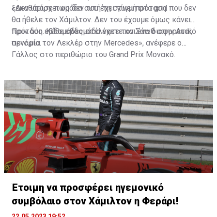
ξεκαθάρισε πως δεν του έχει γίνει πρόταση.
«Δεν υπάρχει ομάδα αυτή τη στιγμή στο grid που δεν
θα ήθελε τον Χάμιλτον. Δεν του έχουμε όμως κάνει
πρόταση. Κάθε εβδομάδα έχετε και ένα διαφορετικό
Πριν δύο εβδομάδες στέλνατε τον Σάινθ στην Audi,
σενάριο.
πριν μία τον Λεκλέρ στην Mercedes», ανέφερε ο
Γάλλος στο περιθώριο του Grand Prix Μονακό.
Έτοιμη να προσφέρει ηγεμονικό
συμβόλαιο στον Χάμιλτον η Φεράρι!
22.05.2023 19:52