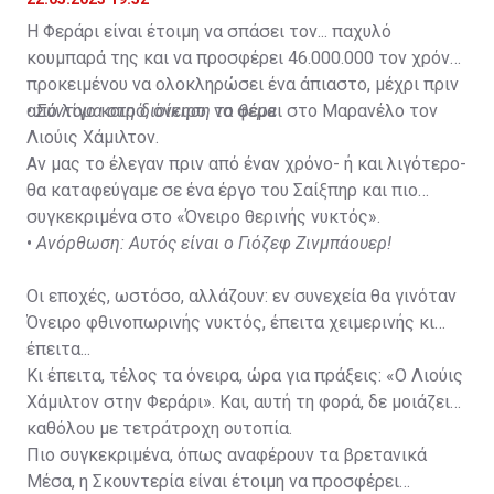
Η Φεράρι είναι έτοιμη να σπάσει τον... παχυλό
κουμπαρά της και να προσφέρει 46.000.000 τον χρόνο,
προκειμένου να ολοκληρώσει ένα άπιαστο, μέχρι πριν
από λίγο καιρό, όνειρο: να φέρει στο Μαρανέλο τον
•
Σύντομα στη διοίκηση το θέμα
Λιούις Χάμιλτον.
Αν μας το έλεγαν πριν από έναν χρόνο- ή και λιγότερο-
θα καταφεύγαμε σε ένα έργο του Σαίξπηρ και πιο
συγκεκριμένα στο «Όνειρο θερινής νυκτός».
•
Ανόρθωση: Αυτός είναι ο Γιόζεφ Ζινμπάουερ!
Οι εποχές, ωστόσο, αλλάζουν: εν συνεχεία θα γινόταν
Όνειρο φθινοπωρινής νυκτός, έπειτα χειμερινής κι
έπειτα...
Κι έπειτα, τέλος τα όνειρα, ώρα για πράξεις: «Ο Λιούις
Χάμιλτον στην Φεράρι». Και, αυτή τη φορά, δε μοιάζει
καθόλου με τετράτροχη ουτοπία.
Πιο συγκεκριμένα, όπως αναφέρουν τα βρετανικά
Μέσα, η Σκουντερία είναι έτοιμη να προσφέρει