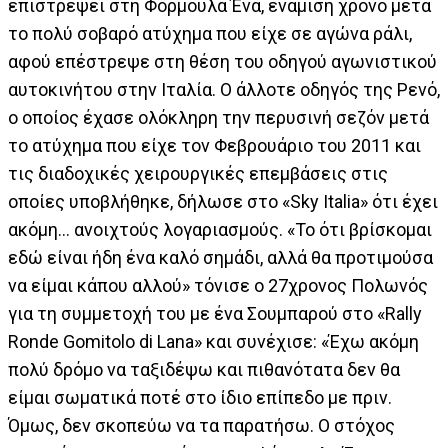
επιστρέψει στη Φόρμουλα Ένα, ενάμιση χρόνο μετά
το πολύ σοβαρό ατύχημα που είχε σε αγώνα ράλι,
αφού επέστρεψε στη θέση του οδηγού αγωνιστικού
αυτοκινήτου στην Ιταλία. Ο άλλοτε οδηγός της Ρενό,
ο οποίος έχασε ολόκληρη την περυσινή σεζόν μετά
το ατύχημα που είχε τον Φεβρουάριο του 2011 και
τις διαδοχικές χειρουργικές επεμβάσεις στις
οποίες υποβλήθηκε, δήλωσε στο «Sky Italia» ότι έχει
ακόμη... ανοιχτούς λογαριασμούς. «Το ότι βρίσκομαι
εδώ είναι ήδη ένα καλό σημάδι, αλλά θα προτιμούσα
να είμαι κάπου αλλού» τόνισε ο 27χρονος Πολωνός
για τη συμμετοχή του με ένα Σουμπαρού στο «Rally
Ronde Gomitolo di Lana» και συνέχισε: «Έχω ακόμη
πολύ δρόμο να ταξιδέψω και πιθανότατα δεν θα
είμαι σωματικά ποτέ στο ίδιο επίπεδο με πριν.
Όμως, δεν σκοπεύω να τα παρατήσω. Ο στόχος