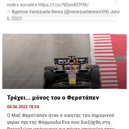
redes sociales
https://t.co/NDynAElYNU
— Agencia Venezuela News (@venezuelanewsVN)
June
6, 2023
Η δημοσίευση κοινοποιήθηκε από το χρήστη Shakira (@shakira
Τρέχει... μόνος του ο Φερστάπεν
04.06.2023 18:34
Ο Μαξ Φερστάπεν ήταν ο νικητής του σημερινού
γκραν πρι της Φόρμουλα Ενα που διεξήχθη στη