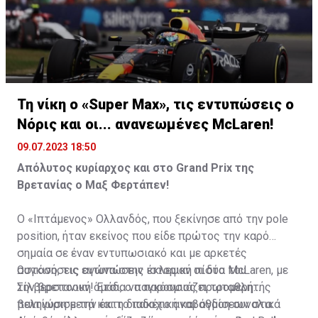
Τη νίκη ο «Super Max», τις εντυπώσεις ο
Νόρις και οι... ανανεωμένες McLaren!
09.07.2023 18:50
Απόλυτος κυρίαρχος και στο Grand Prix της
Βρετανίας ο Μαξ Φερτάπεν!
Ο «Ιπτάμενος» Ολλανδός, που ξεκίνησε από την pole
position, ήταν εκείνος που είδε πρώτος την καρό
σημαία σε έναν εντυπωσιακό και με αρκετές
συγκινήσεις αγώνα στην ιστορική πίστα του
Ωστόσο, τις εντυπώσεις έκλεψαν οι δύο McLaren, με
Σίλβερστοουν! Έτσι, ο παγκόσμιος πρωταθλητής
την βρετανική ομάδα να παρουσιάζει τρομερή
πανηγύρισε την έκτη διαδοχική και όγδοη συνολικά
βελτίωση μετά και το πακέτο αναβαθμίσεων στα