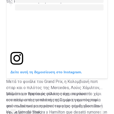
της Formula 1 στη Βαρκελώνη.
Δείτε αυτή τη δημοσίευση στο Instagram.
Μετά το φινάλε του Grand Prix, η Κολομβιανή ποπ
σταρ και ο πιλότος της Mercedes, Λούις Χάμιλτον,
γευμάτισαν παρέα με φίλους τους, σε γνωστό
Μάλιστα, ο Βρετανός πιλότος έχει περάσει το χέρι
εστιατόριο της ισπανικής πόλη, με τη φωτογραφία
του πίσω από την πλάτη της Σακίρα, γεγονός που
από το δείπνο τους κάνει τον γύρο του διαδικτύου.
φούντωσε ακόμα περισσότερο τις φήμες για πιθανή
σχέση μεταξύ τους.
Vea la foto de Shakira y Hamilton que desató rumores en