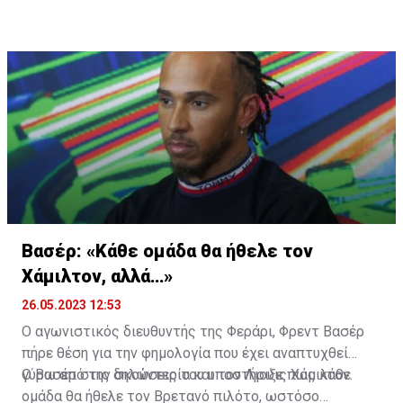
Βασέρ: «Κάθε ομάδα θα ήθελε τον
Χάμιλτον, αλλά…»
26.05.2023 12:53
Ο αγωνιστικός διευθυντής της Φεράρι, Φρεντ Βασέρ
πήρε θέση για την φημολογία που έχει αναπτυχθεί
γύρω από την σκουντερία και τον Λιούις Χάμιλτον.
Ο Βασέρ στις δηλώσεις του υποστήριξε πως κάθε
ομάδα θα ήθελε τον Βρετανό πιλότο, ωστόσο