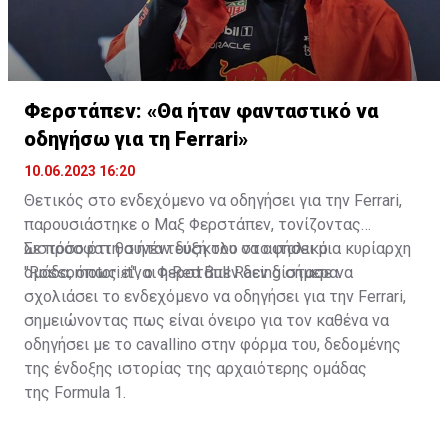
Φερστάπεν: «Θα ήταν φανταστικό να
οδηγήσω για τη Ferrari»
10.06.2023 16:20
Θετικός στο ενδεχόμενο να οδηγήσει για την Ferrari,
παρουσιάστηκε ο Μαξ Φερστάπεν, τονίζοντας
ωστόσο ότι θα ήταν δύσκολο να αφήσει μια κυρίαρχη
Σε πρόσφατη συνέντευξή του στο ιταλικό
ομάδα, όπως είναι η Red Bull Racing σήμερα.
"Rossomotori.it", ο Φερστάπεν δεν δίστασε να
σχολιάσει το ενδεχόμενο να οδηγήσει για την Ferrari,
σημειώνοντας πως είναι όνειρο για τον καθένα να
οδηγήσει με το cavallino στην φόρμα του, δεδομένης
της ένδοξης ιστορίας της αρχαιότερης ομάδας
της Formula 1.