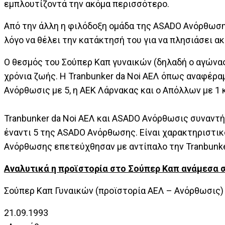
εμπλουτίζοντά την ακόμα περισσότερο.
Από την άλλη η φιλόδοξη ομάδα της ASADO Ανόρθωση
λόγο να θέλει την κατάκτησή του για να πλησιάσει α
Ο θεσμός του Σούπερ Καπ γυναικών (δηλαδή ο αγώνα
χρόνια ζωής. Η Tranbunker da Noi ΑΕΛ όπως αναφέρα
Ανόρθωσις με 5, η ΑΕΚ Λάρνακας και ο Απόλλων με 1
Tranbunker da Noi AΕΛ και ASADO Ανόρθωσις συναντήθ
έναντι 5 της ASADO Ανόρθωσης. Είναι χαρακτηριστικ
Ανόρθωσης επετεύχθησαν με αντίπαλο την Tranbunker
Αναλυτικά η προϊστορία στο Σούπερ Καπ ανάμεσα σ
Σούπερ Καπ Γυναικών (προϊστορία ΑΕΛ – Ανόρθωσις)
21.09.1993