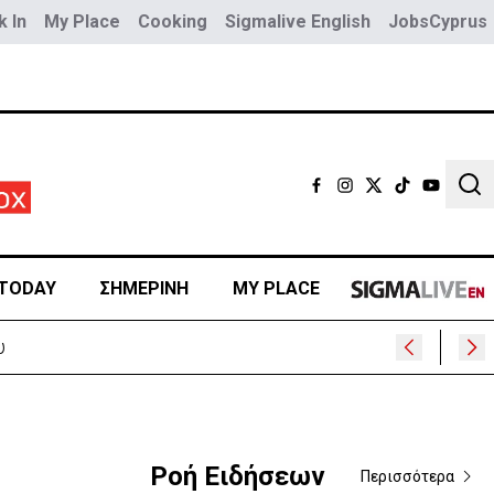
 In
My Place
Cooking
Sigmalive English
JobsCyprus
Sear
TODAY
ΣΗΜΕΡΙΝΗ
MY PLACE
Ροή Ειδήσεων
Περισσότερα