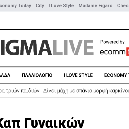
conomy Today
City
I Love Style
Madame Figaro
Check
Powered by:
ΛΑΔΑ
ΠΑΛΑΙΟΛΟΓΙΟ
I LOVE STYLE
ECONOMY 
ύο τραμ - Τουλάχιστον 25 τραυματίες, οι 7 σοβαρά
Καπ Γυναικών