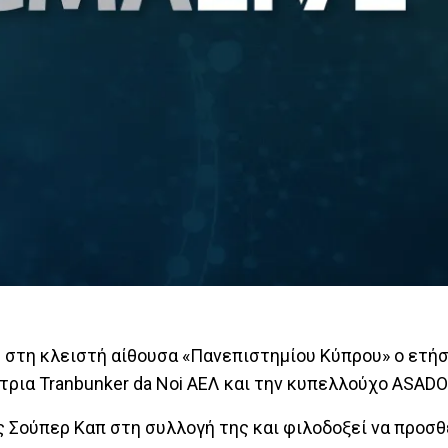
μ στη κλειστή αίθουσα «Πανεπιστημίου Κύπρου» ο ετή
ια Tranbunker da Noi AΕΛ και την κυπελλούχο ASADO
ς Σούπερ Καπ στη συλλογή της και φιλοδοξεί να προσθ