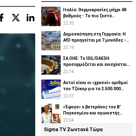
Ιταλία: Θερμοκρασίες μέχρι 48
βαθμούς - Το πιο ζεστό
καλοκαίρι των 100 χρόνων
22:35
Δημοσκόπηση στη Γερμανία: Η
AfD προηγείται με 7 μονάδες -
Διεύρυνε τη διαφορά
22:19
ΣΑ ΟΗΕ: Το ISIL/DAESH
προσαρμόζεται και ενισχύεται
στην Αφρική - Πώς απειλεί
22:14
Αυτοί είναι οι «χρυσοί» αριθμοί
του Τζόκερ για τα 2.500.000
ευρώ
22:07
«Έφυγε» ο βετεράνος του Β'
Παγκοσμίου και αγωνιστής
ΕΟΚΑ, Παύλος Μ. Κασάπης
22:04
Sigma TV Ζωντανά Τώρα
«Όχι» 9 χωρών σε ισχυρισμό