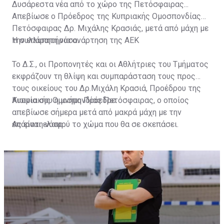
Δυσάρεστα νέα από το χώρο της Πετόσφαιρας...
Απεβίωσε ο Πρόεδρος της Κυπριακής Ομοσπονδίας
Πετόσφαιρας Δρ. Μιχάλης Κρασιάς, μετά από μάχη με
την επάρατη νόσο.
Η συλλυπητήρια ανάρτηση της ΑΕΚ
Το Δ.Σ., οι Προπονητές και οι Αθλήτριες του Τμήματος
εκφράζουν τη θλίψη και συμπαράσταση τους προς
τους οικείους του Δρ.Μιχάλη Κρασιά, Προέδρου της
Κυπριακής Ομοσπονδίας Πετόσφαιρας, ο οποίος
Αιωνία σου η μνήμη Πρόεδρε.
απεβίωσε σήμερα μετά από μακρά μάχη με την
επάρατη νόσο.
Ας είναι ελαφρύ το χώμα που θα σε σκεπάσει.