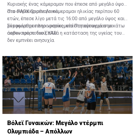
Κυριακής ένας κάμεραμαν που έπεσε από μεγάλο ύψος
στο PAOK Sports Arena.
Πιο συγκεκριμένα, ο κάμεραμαν ηλικίας περίπου 60
ετών, έπεσε λίγο μετά τις 16:00 από μεγάλο ύψος και
μεταφέρθηκε στο νοσοκομείο Παπαγεωργίου με
Σύμφωνα με πληροφορίες, υπέστη κάταγμα στο κάτω
ασθενοφόρο του ΕΚΑΒ.
άκρου του ποδιού, αλλά η κατάσταση της υγείας του
δεν εμπνέει ανησυχία.
Βόλεϊ Γυναικών: Μεγάλο ντέρμπι
Ολυμπιάδα – Απόλλων