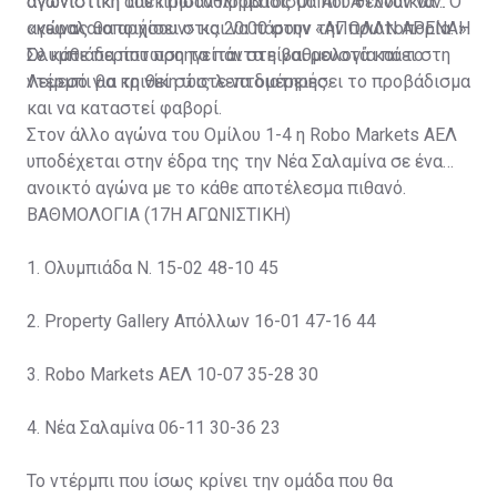
αγωνιστική του πρωταθλήματος ΟΠΑΠ Α Γυναικών. Ο
αγωνιστική απέκτησαν προβάδισμα που θέλουν να
αγώνας θα αρχίσει στις 20:00 στην «ΑΠΟΛΛΝ ΑΡΕΝΑ».
«κεφαλαιοποιήσουν» και να πάρουν την πρωτοπορία. Η
Ολυμπιάδα που προηγείται στη βαθμολογία πάει στη
Σε κάθε περίπτωση τα πάντα είναι ρευστά και το
Λεμεσό για τη νίκη ώστε να διατηρήσει το προβάδισμα
ντέρμπι θα κριθεί στις λεπτομέρειες.
και να καταστεί φαβορί.
Στον άλλο αγώνα του Ομίλου 1-4 η Robo Markets ΑΕΛ
υποδέχεται στην έδρα της την Νέα Σαλαμίνα σε ένα
ανοικτό αγώνα με το κάθε αποτέλεσμα πιθανό.
ΒΑΘΜΟΛΟΓΙΑ (17Η ΑΓΩΝΙΣΤΙΚΗ)
1. Oλυμπιάδα Ν. 15-02 48-10 45
2. Property Gallery Απόλλων 16-01 47-16 44
3. Robo Markets ΑΕΛ 10-07 35-28 30
4. Νέα Σαλαμίνα 06-11 30-36 23
Το ντέρμπι που ίσως κρίνει την ομάδα που θα