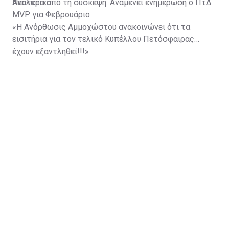
Νεότερα από τη σύσκεψη: Αναμένει ενημέρωση ο ΠτΔ
Αναλυτικά:
MVP για Φεβρουάριο
«Η Ανόρθωσις Αμμοχώστου ανακοινώνει ότι τα
εισιτήρια για τον τελικό Κυπέλλου Πετόσφαιρας
έχουν εξαντληθεί!!!»