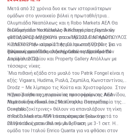
Μετά από 32 χρόνια δυο εκ των ιστορικότερων
ομάδων στο γυναικείο βόλεϊ η πρωταθλήτρια
Ολυμπιάδα Νεαπόλεως και η Robo Markets ΑΕΛ Θα
διεκδικήσουν το Κύπελλο Α Κατηγορίας Γυναικών
Η Ολυμπιάδα Νεαπόλεως διεκδικεί το τρεμπλ τη
«ΘΕΟΔΩΡΟΣ ΜΑΡΚΟΥ» στο «ΤΑΣΣΟΣ ΠΑΠΑΔΟΠΟΥΛΟΣ
φετινή ονειρική χρονιά για αυτήν αλλά το πρώτο
– ΕΛΕΥΘΕΡΙΑ» αύριο 25 Απριλίου στις 20:00 – Σε
Κύπελλο στην ιστορία της. Οι πρωταθλήτριες για να
ζωντανή μετάδοση από την Cablenet Sports ΗD.
φθάσουν στον Τελικό ξεπέρασαν το εμπόδιο των
Η προετοιμασία θα ολοκληρωθεί τη Δευτέρα 24
Δικέφαλου Γερίου και Property Gallery Απόλλων με
Απριλίου 2023.
τέσσερις νίκες.
΄Μια πιθανή εξάδα στο μυαλό του Patrik Fongel είναι η
εξής: Vigaars, Hudima, Ριαλά, Ζεμπύλα, Κωνσταντίνου,
Drodz – Mε λίμπερο τις Κούτα και Χριστοφόρου. Στον
πάγκο βοήθειες μπορούν να προσφέρουν οι: Λεωνίδου,
H βασίλισσα της γυναικείας πετοσφαίρισης AΕΛ
Mudritskaya, Νικολάου, Μανίταρου, Παταρίδου,
Λεμεσού διεκδικεί το 29ο Κύπελλο στην ιστορία της.
Donchuk.
Οι «γαλαζοκίτρινες» θέλουν να επαναλάβουν τη νίκη
στον Τελικό του 1991 όταν επικράτησαν της
Η Robo Markets ΑΕΛ επιστρέφει σε Τελικό μετά το
Ολυμπιάδας στον Τελικό με 3-1 σετ.
2019 όταν έχασε από την Ανόρθωση με 3-1 σετ. Η
ομάδα του Ιταλού Enrico Quanta για να φθάσει στον