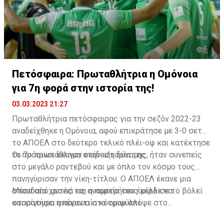
Πετόσφαιρα: Πρωταθλήτρια η Ομόνοια
για 7η φορά στην ιστορία της!
03.03.2023 21:27
Πρωταθλήτρια πετόσφαιρας για την σεζόν 2022-23
αναδείχθηκε η Ομόνοια, αφού επικράτησε με 3-0 σετ
το ΑΠΟΕΛ στο δεύτερο τελικό πλέι-οφ και κατέκτησε
το 7ο πρωτάθλημα στην ιστορία της.
Οι πράσινοι έκαναν επίδειξη δύναμης, ήταν συνεπείς
στο μεγάλο ραντεβού και με όπλο τον κόσμο τους
πανηγύρισαν την νίκη-τίτλου. Ο ΑΠΟΕΛ έκανε μια
σπουδαία χρονιά και η πορεία του έμελλε να
Μέσα από αυτές τις αναμετρήσεις κέρδισε το βόλεϊ
σταματήσει απέναντι στο τριφύλλι.
και σίγουρα η παρουσία κόσμου απόψε στο
«Ελευθερία» ήταν κάτι όμορφο. Να σημειωθεί πως η