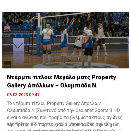
Ντέρμπι τίτλου: Μεγάλο ματς Property
Gallery Απόλλων – Ολυμπιάδα Ν.
06.03.2023 09:47
To ντέρμπι τίτλου Property Gallery Απόλλων –
Ολυμπιάδα Ν (Ζωντανά από την Cablenet Sports 3 ΗD.
είναι ο αγώνας που τραβά τα βλέμματα στους αγώνες
της Τρίτης 07 Μαρτίου 2023 όπου θα διεξαχθεί η 18η
Με τη νίκη 3-2 πο πέτυχαν οι Λεμεσιανές την 16η