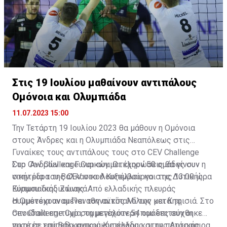
Στις 19 Ιουλίου μαθαίνουν αντιπάλους
Ομόνοια και Ολυμπιάδα
11.07.2023 15:00
Την Τετάρτη 19 Ιουλίου 2023 θα μάθουν η Ομόνοια
στους Άνδρες και η Ολυμπιάδα Νεαπόλεως στις
Γυναίκες τους αντιπάλους τους στο CEV Challenge
Cup Ανδρών και Γυναικών. Οι κληρώσεις θα γίνουν
Στο Cev Challenge Cup συμμετέχουν 50 ομάδες συν η
στην έδρα της CEV στο Λουξεμβούργο στις 13:00 ώρα
νικήτρια του Βαλκανικού Κυπέλλου και της Δυτικής
Κύπρου διαδικτυακά.
Ευρωπαϊκής Ζώνης. Από ελλαδικής πλευράς
συμμετέχουν οι Παναθηναϊκός Μίλων και Κηφισιά. Στο
Η Ομόνοια αναμένει τον αντίπαλό της μετά τη
Cev Challenge Cup συμμετέχουν 54 ομάδες συν οι
σπουδαία επιτυχία, τη μεγαλύτερη που επιτεύχθηκε
νικητές του Βαλκανικού Κυπέλλου και της Δυτικής
ποτέ σε επίπεδο κυπριακής ομάδας στην πετόσφαιρα