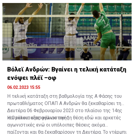
Ομόνοια πήρε αήττητη τον τίτλο, με 18/18, και έκανε
το back2back.
Βόλεϊ Ανδρών: Βγαίνει η τελική κατάταξη
ενόψει πλέϊ –οφ
06.02.2023 15:55
Η τελική κατάταξη στη βαθμολογία της Α Φάσης του
πρωταθλήματος ΟΠΑΠ Α Ανδρών θα ξεκαθαρίσει τη
Δευτέρα 06 Φεβρουαρίου 2023 στο πλαίσιο της 14ης
και τελευταίας αγωνιστικής.
Η Ομόνοια εξασφάλισε την 1η θέση εδώ και αρκετές
αγωνιστικές ενώ οι υπόλοιπες θέσεις ακόμα
παίζονται και θα ξεκαθαρίσουν τη Δευτέρα. Το ντέρμπι