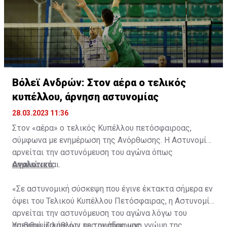
Βόλεϊ Ανδρών: Στον αέρα ο τελικός
κυπέλλου, άρνηση αστυνομίας
28.03.2023 11:36
Στον «αέρα» ο τελικός Κυπέλλου πετόσφαιροας,
σύμφωνα με ενημέρωση της Ανόρθωσης. Η Αστυνομία
αρνείται την αστυνόμευση του αγώνα όπως
σημειώνεται.
Αναλυτικά:
«Σε αστυνομική σύσκεψη που έγινε έκτακτα σήμερα εν
όψει του Τελικού Κυπέλλου Πετόσφαιρας, η Αστυνομία
αρνείται την αστυνόμευση του αγώνα λόγω του
αριθμού φιλάθλων της ομάδας μας.
Υπενθυμίζουμε ότι με την σύμφωνη γνώμη της