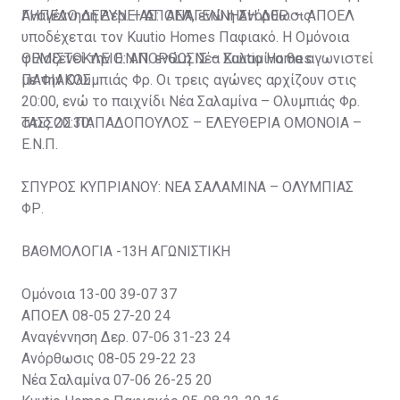
Αναγέννηση Δερ. – ΑΠΟΕΛ, ενώ η Ανόρθωσις
ΓΗΠΕΔΟ ΔΕΡΥΝΕΙΑΣ: ΑΝΑΓΕΝΝΗΣΗ ΔΕΡ. – ΑΠΟΕΛ
υποδέχεται τον Kuutio Homes Παφιακό. Η Ομόνοια
φιλοξενεί την Ε.Ν.Π. ενώ η Νέα Σαλαμίνα θα αγωνιστεί
ΘΕΜΙΣΤΟΚΛΕΙΟ: ΑΝΟΡΘΩΣΙΣ – Kuutio Homes
με την Ολυμπιάς Φρ. Οι τρεις αγώνες αρχίζουν στις
ΠΑΦΙΑΚΟΣ
20:00, ενώ το παιχνίδι Νέα Σαλαμίνα – Ολυμπιάς Φρ.
στις 20:30.
ΤΑΣΣΟΣ ΠΑΠΑΔΟΠΟΥΛΟΣ – ΕΛΕΥΘΕΡΙΑ ΟΜΟΝΟΙΑ –
Ε.Ν.Π.
ΣΠΥΡΟΣ ΚΥΠΡΙΑΝΟΥ: ΝΕΑ ΣΑΛΑΜΙΝΑ – ΟΛΥΜΠΙΑΣ
ΦΡ.
ΒΑΘΜΟΛΟΓΙΑ -13Η ΑΓΩΝΙΣΤΙΚΗ
Ομόνοια 13-00 39-07 37
ΑΠΟΕΛ 08-05 27-20 24
Αναγέννηση Δερ. 07-06 31-23 24
Ανόρθωσις 08-05 29-22 23
Νέα Σαλαμίνα 07-06 26-25 20