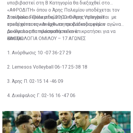
υποβιβαστεί στη Β Κατηγορία θα διεξαχθεί στο
«ΑΦΡΟΔΙΤΗ» όπου ο Άρης Πολεμίου υποδέχεται τον
Δικέφαλο Γερίου στις 20:00. Ο Άρης προηγείται με
Στο Λύκειο Πολεμιδιών η Lemesos Volleyball
τρεις πόντους και έχει το προβάδισμα, ενώ ο
υποδέχεται την Ανόρθωση σε ένα ενδιαφέρον αγώνα
Δικέφαλος θα προσπαθήσει να επικρατήσει για να
με όλα τα αποτελέσματα πιθανά.
ελπίζει.
ΒΑΘΜΟΛΟΓΙΑ ΟΜΙΛΟΥ – 17 ΑΓΩΝΕΣ
1. Ανόρθωσις 10 -07 36-27 29
2. Lemesos Volleyball 06-17 25-38 18
3. Άρης Π. 02-15 14 -46 09
4. Δικέφαλος Γ. 02-16 16 -47 06