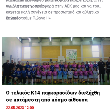
και κατακτώντας το νταμπλ στο τέλος της
Αποχωρεί σαν Φίλος με την Ομάδα να τον ευχαριστεί
αγωνιστικής χρονιάς.
για όλη του την προσφορά στην ΑΕΚ μας και να του
εύχεται καλή συνέχεια σε προσωπικό και αθλητικό
επίπεδο.
Ευχαριστούμε Γιώργο !!».
Ο τελικός Κ14 παγκορασίδων διεξήχθη
σε κατάμεστη από κόσμο αίθουσα
22.05.2023 12:00