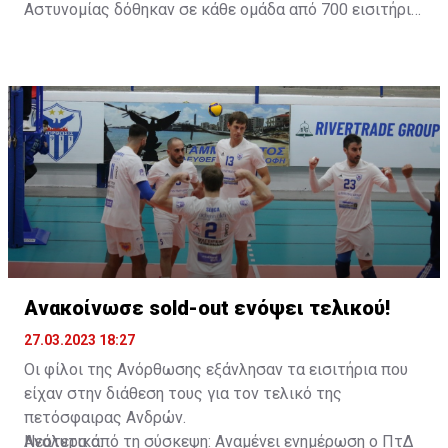
Αστυνομίας δόθηκαν σε κάθε ομάδα από 700 εισιτήρια
τα οποία η ομάδα μας τα εξάντλησε σε 24 ώρες».
Ανακοίνωσε sold-out ενόψει τελικού!
27.03.2023 18:27
Οι φίλοι της Ανόρθωσης εξάνλησαν τα εισιτήρια που
είχαν στην διάθεση τους για τον τελικό της
πετόσφαιρας Ανδρών.
Νεότερα από τη σύσκεψη: Αναμένει ενημέρωση ο ΠτΔ
Αναλυτικά: