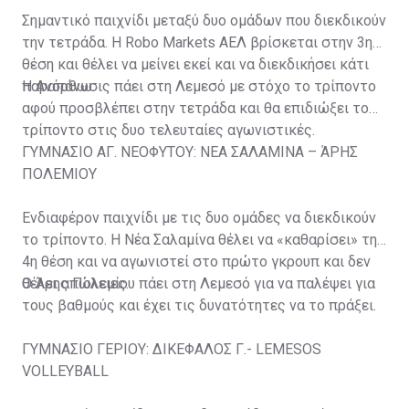
Σημαντικό παιχνίδι μεταξύ δυο ομάδων που διεκδικούν
την τετράδα. Η Robo Markets ΑΕΛ βρίσκεται στην 3η
θέση και θέλει να μείνει εκεί και να διεκδικήσει κάτι
παραπάνω.
Η Ανόρθωσις πάει στη Λεμεσό με στόχο το τρίποντο
αφού προσβλέπει στην τετράδα και θα επιδιώξει το
τρίποντο στις δυο τελευταίες αγωνιστικές.
ΓΥΜΝΑΣΙΟ ΑΓ. ΝΕΟΦΥΤΟΥ: ΝΕΑ ΣΑΛΑΜΙΝΑ – ΆΡΗΣ
ΠΟΛΕΜΙΟΥ
Eνδιαφέρον παιχνίδι με τις δυο ομάδες να διεκδικούν
το τρίποντο. Η Νέα Σαλαμίνα θέλει να «καθαρίσει» την
4η θέση και να αγωνιστεί στο πρώτο γκρουπ και δεν
θέλει απώλειες.
Ο Άρης Πολεμίου πάει στη Λεμεσό για να παλέψει για
τους βαθμούς και έχει τις δυνατότητες να το πράξει.
ΓΥΜΝΑΣΙΟ ΓΕΡΙΟΥ: ΔΙΚΕΦΑΛΟΣ Γ.- LEMESOS
VOLLEYBALL