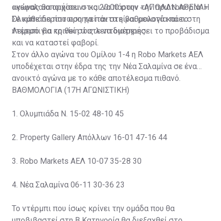
αγώνας θα αρχίσει στις 20:00 στην «ΑΠΟΛΛΝ ΑΡΕΝΑ».
«κεφαλαιοποιήσουν» και να πάρουν την πρωτοπορία. Η
Ολυμπιάδα που προηγείται στη βαθμολογία πάει στη
Σε κάθε περίπτωση τα πάντα είναι ρευστά και το
Λεμεσό για τη νίκη ώστε να διατηρήσει το προβάδισμα
ντέρμπι θα κριθεί στις λεπτομέρειες.
και να καταστεί φαβορί.
Στον άλλο αγώνα του Ομίλου 1-4 η Robo Markets ΑΕΛ
υποδέχεται στην έδρα της την Νέα Σαλαμίνα σε ένα
ανοικτό αγώνα με το κάθε αποτέλεσμα πιθανό.
ΒΑΘΜΟΛΟΓΙΑ (17Η ΑΓΩΝΙΣΤΙΚΗ)
1. Oλυμπιάδα Ν. 15-02 48-10 45
2. Property Gallery Απόλλων 16-01 47-16 44
3. Robo Markets ΑΕΛ 10-07 35-28 30
4. Νέα Σαλαμίνα 06-11 30-36 23
Το ντέρμπι που ίσως κρίνει την ομάδα που θα
υποβιβαστεί στη Β Κατηγορία θα διεξαχθεί στο