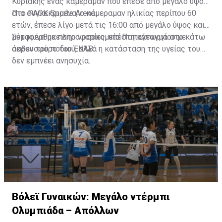
Κυριακής ένας κάμεραμαν που έπεσε από μεγάλο ύψος
στο PAOK Sports Arena.
Πιο συγκεκριμένα, ο κάμεραμαν ηλικίας περίπου 60
ετών, έπεσε λίγο μετά τις 16:00 από μεγάλο ύψος και
μεταφέρθηκε στο νοσοκομείο Παπαγεωργίου με
Σύμφωνα με πληροφορίες, υπέστη κάταγμα στο κάτω
ασθενοφόρο του ΕΚΑΒ.
άκρου του ποδιού, αλλά η κατάσταση της υγείας του
δεν εμπνέει ανησυχία.
Βόλεϊ Γυναικών: Μεγάλο ντέρμπι
Ολυμπιάδα – Απόλλων