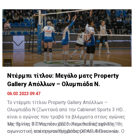
Ντέρμπι τίτλου: Μεγάλο ματς Property
Gallery Απόλλων – Ολυμπιάδα Ν.
06.03.2023 09:47
To ντέρμπι τίτλου Property Gallery Απόλλων –
Ολυμπιάδα Ν (Ζωντανά από την Cablenet Sports 3 ΗD.
είναι ο αγώνας που τραβά τα βλέμματα στους αγώνες
της Τρίτης 07 Μαρτίου 2023 όπου θα διεξαχθεί η 18η
Με τη νίκη 3-2 πο πέτυχαν οι Λεμεσιανές την 16η
αγωνιστική του πρωταθλήματος ΟΠΑΠ Α Γυναικών. Ο
αγωνιστική απέκτησαν προβάδισμα που θέλουν να