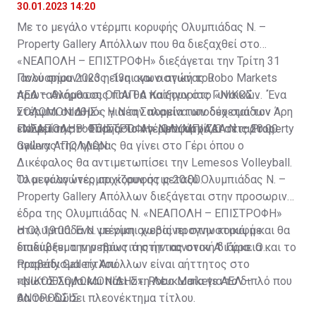
30.01.2023 14:20
Με το μεγάλο ντέρμπι κορυφής Ολυμπιάδας Ν. –
Property Gallery Απόλλων που θα διεξαχθεί στο
«ΝΕΑΠΟΛΗ – ΕΠΙΣΤΡΟΦΗ» διεξάγεται την Τρίτη 31
Ιανουαρίου 2023 η 13η αγωνιστική του
Πολύ σημαντικός είναι και ο αγώνας Robo Markets
πρωταθλήματος ΟΠΑΠ Α Κατηγορίας Γυναικών. ΄Ένα
ΑΕΛ – Ανόρθωσις που θα παίξουν στο «ΝΙΚΟΣ
ντέρμπι σταθμός για την πορεία των δυο ομάδων
ΣΟΛΩΜΟΝΙΔΗΣ». Η Νέα Σαλαμίνα υποδέχεται τον Άρη
ενόψει της Β’ Φάσης. To ντέρμπι αρχίζει στις 20:00.
Πολεμίου στο Γυμνάσιο Αγ. Νεοφύτου. Ο τέταρτος
«ΝΕΑΠΟΛΗ – ΕΠΙΣΤΡΟΦΗ»: ΟΛΥΜΠΙΑΔΑ Ν. – Property
αγώνας της ημέρας θα γίνει στο Γέρι όπου ο
Gallery ΑΠΟΛΛΩΝ
Δικέφαλος θα αντιμετωπίσει την Lemesos Volleyball.
Όλοι οι αγώνες αρχίζουν στις 20:00.
Το μεγάλο ντέρμπι κορυφής μεταξύ Ολυμπιάδας Ν. –
Property Gallery Απόλλων διεξάγεται στην προσωρινή
έδρα της Ολυμπιάδας Ν. «ΝΕΑΠΟΛΗ – ΕΠΙΣΤΡΟΦΗ»
στις 19:00. Ένα ντέρμπι χωρίς προγνωστικά, με
Η Ολυμπιάδα Ν. με νίκη ανεβαίνει στην κορυφή και θα
διακύβευμα την πρωτιά στην κανονική διάρκεια και το
επιδιώξει την ρεβάνς της ήττας στον Α’ Γύρο. Ο
προβάδισμα τίτλου.
Property Gallery Απόλλων είναι αήττητος στο
πρωτάθλημα και πάει στη Λευκωσία για το διπλό που
«ΝΙΚΟΣ ΣΟΛΩΜΟΝΙΔΗΣ»: Robo Markets ΑΕΛ –
θα του δώσει πλεονέκτημα τίτλου.
ΑΝΟΡΘΩΣΙΣ