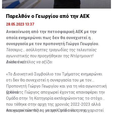
Παρελθόν ο Γεωργίου από την ΑΕΚ
28.05.2023 13:37
Ανακοίνωση από την πετοσφαιρική ΑΕΚ με την
οποία ενημερώνει πως δεν θα συνεχιστεί η
συνεργασία με τον προπονητή Γιώργο Γεωργίου.
Τέσσερις… ασύλληπτες τραγωδίες της τελευταίας
αγωνιστικής που προηγήθηκαν της Ντόρτμουντ!
Δώσε ένα τέλος να αξίζει
Αναλυτικά:
«Το Διοικητικό Συμβούλιο του Τμήματος ενημερώνει
οτι δεν θα συνεχιστεί η συνεργασία του με τον
Προπονητή Γιώργο Γεωργίου και για τη νέα αγωνιστική
χρονιά.
Ο Κόουτς Γιώργος αποχωρεί έχοντας επαναφέρει την
Ομάδα στην 1η Κατηγορία εκπληρώνοντας το στόχο
που τέθηκε στην αρχη της χρονιάς 2022-2023 αλλά
και κατακτώντας το νταμπλ στο τέλος της
Αποχωρεί σαν Φίλος με την Ομάδα να τον ευχαριστεί