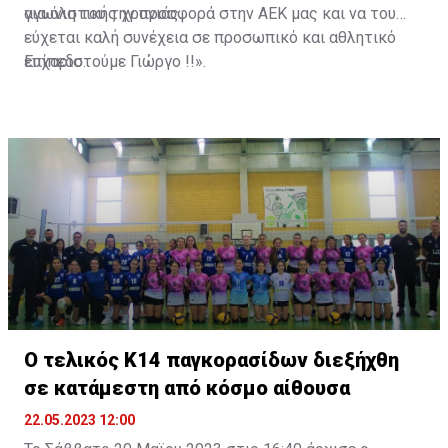
αγωνιστικής χρονιάς.
για όλη του την προσφορά στην ΑΕΚ μας και να του
εύχεται καλή συνέχεια σε προσωπικό και αθλητικό
επίπεδο.
Ευχαριστούμε Γιώργο !!».
Ο τελικός Κ14 παγκορασίδων διεξήχθη
σε κατάμεστη από κόσμο αίθουσα
22.05.2023 12:00