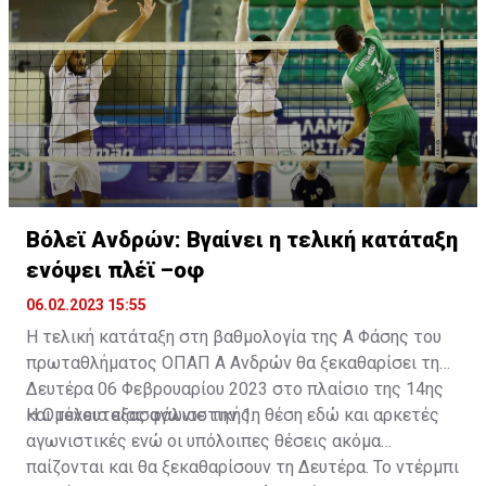
το back2back.
Βόλεϊ Ανδρών: Βγαίνει η τελική κατάταξη
ενόψει πλέϊ –οφ
06.02.2023 15:55
Η τελική κατάταξη στη βαθμολογία της Α Φάσης του
πρωταθλήματος ΟΠΑΠ Α Ανδρών θα ξεκαθαρίσει τη
Δευτέρα 06 Φεβρουαρίου 2023 στο πλαίσιο της 14ης
και τελευταίας αγωνιστικής.
Η Ομόνοια εξασφάλισε την 1η θέση εδώ και αρκετές
αγωνιστικές ενώ οι υπόλοιπες θέσεις ακόμα
παίζονται και θα ξεκαθαρίσουν τη Δευτέρα. Το ντέρμπι