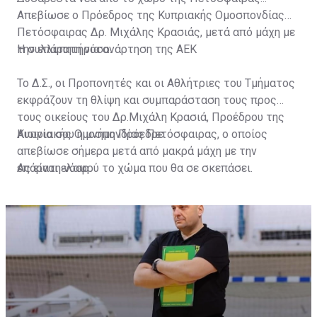
Απεβίωσε ο Πρόεδρος της Κυπριακής Ομοσπονδίας
Πετόσφαιρας Δρ. Μιχάλης Κρασιάς, μετά από μάχη με
την επάρατη νόσο.
Η συλλυπητήρια ανάρτηση της ΑΕΚ
Το Δ.Σ., οι Προπονητές και οι Αθλήτριες του Τμήματος
εκφράζουν τη θλίψη και συμπαράσταση τους προς
τους οικείους του Δρ.Μιχάλη Κρασιά, Προέδρου της
Κυπριακής Ομοσπονδίας Πετόσφαιρας, ο οποίος
Αιωνία σου η μνήμη Πρόεδρε.
απεβίωσε σήμερα μετά από μακρά μάχη με την
επάρατη νόσο.
Ας είναι ελαφρύ το χώμα που θα σε σκεπάσει.