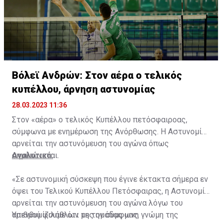
Βόλεϊ Ανδρών: Στον αέρα ο τελικός
κυπέλλου, άρνηση αστυνομίας
28.03.2023 11:36
Στον «αέρα» ο τελικός Κυπέλλου πετόσφαιροας,
σύμφωνα με ενημέρωση της Ανόρθωσης. Η Αστυνομία
αρνείται την αστυνόμευση του αγώνα όπως
σημειώνεται.
Αναλυτικά:
«Σε αστυνομική σύσκεψη που έγινε έκτακτα σήμερα εν
όψει του Τελικού Κυπέλλου Πετόσφαιρας, η Αστυνομία
αρνείται την αστυνόμευση του αγώνα λόγω του
αριθμού φιλάθλων της ομάδας μας.
Υπενθυμίζουμε ότι με την σύμφωνη γνώμη της