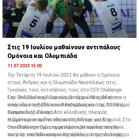
Στις 19 Ιουλίου μαθαίνουν αντιπάλους
Ομόνοια και Ολυμπιάδα
11.07.2023 15:00
Την Τετάρτη 19 Ιουλίου 2023 θα μάθουν η Ομόνοια
στους Άνδρες και η Ολυμπιάδα Νεαπόλεως στις
Γυναίκες τους αντιπάλους τους στο CEV Challenge
Cup Ανδρών και Γυναικών. Οι κληρώσεις θα γίνουν
Στο Cev Challenge Cup συμμετέχουν 50 ομάδες συν η
στην έδρα της CEV στο Λουξεμβούργο στις 13:00 ώρα
νικήτρια του Βαλκανικού Κυπέλλου και της Δυτικής
Κύπρου διαδικτυακά.
Ευρωπαϊκής Ζώνης. Από ελλαδικής πλευράς
συμμετέχουν οι Παναθηναϊκός Μίλων και Κηφισιά. Στο
Η Ομόνοια αναμένει τον αντίπαλό της μετά τη
Cev Challenge Cup συμμετέχουν 54 ομάδες συν οι
σπουδαία επιτυχία, τη μεγαλύτερη που επιτεύχθηκε
νικητές του Βαλκανικού Κυπέλλου και της Δυτικής
ποτέ σε επίπεδο κυπριακής ομάδας στην πετόσφαιρα