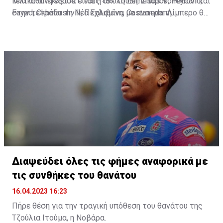
Τελικό απέκλεισε στους «8» τη Lemesos Volleyball και
Μια πιθανή εξάδα είναι η ακόλουθη: Σπύρου, Petrovic,
στην τετράδα τη Νέα Σαλαμίνα με ανατροπή.
Fayad, Ckhatarshvili, Πεχλιβάνη, Castaneda. Λίμπερο θα
είναι η Κοκκή. Από τον πάγκο πανέτοιμες να
χρησιμοποιηθούν θα είναι οι: Τηλεμάχου, Παλιομυλίτη
και οι αδελφές Θεοδοσίου.
Διαψεύδει όλες τις φήμες αναφορικά με
τις συνθήκες του θανάτου
16.04.2023 16:23
Πήρε θέση για την τραγική υπόθεση του θανάτου της
Τζούλια Ιτούμα, η Νοβάρα.