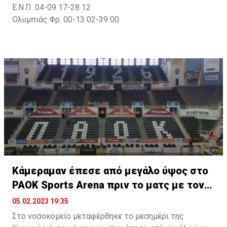
Ε.Ν.Π. 04-09 17-28 12
Ολυμπιάς Φρ. 00-13 02-39 00
Κάμεραμαν έπεσε από μεγάλο ύψος στο
PAOK Sports Arena πριν το ματς με τον
ΟΦΗ
05.02.2023 19:35
Στο νοσοκομείο μεταφέρθηκε το μεσημέρι της