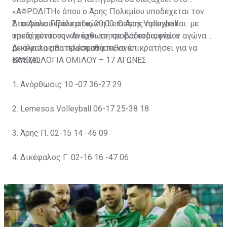
«ΑΦΡΟΔΙΤΗ» όπου ο Άρης Πολεμίου υποδέχεται τον
Δικέφαλο Γερίου στις 20:00. Ο Άρης προηγείται με
Στο Λύκειο Πολεμιδιών η Lemesos Volleyball
τρεις πόντους και έχει το προβάδισμα, ενώ ο
υποδέχεται την Ανόρθωση σε ένα ενδιαφέρον αγώνα
Δικέφαλος θα προσπαθήσει να επικρατήσει για να
με όλα τα αποτελέσματα πιθανά.
ελπίζει.
ΒΑΘΜΟΛΟΓΙΑ ΟΜΙΛΟΥ – 17 ΑΓΩΝΕΣ
1. Ανόρθωσις 10 -07 36-27 29
2. Lemesos Volleyball 06-17 25-38 18
3. Άρης Π. 02-15 14 -46 09
4. Δικέφαλος Γ. 02-16 16 -47 06