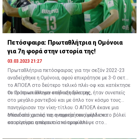
Πετόσφαιρα: Πρωταθλήτρια η Ομόνοια
για 7η φορά στην ιστορία της!
03.03.2023 21:27
Πρωταθλήτρια πετόσφαιρας για την σεζόν 2022-23
αναδείχθηκε η Ομόνοια, αφού επικράτησε με 3-0 σετ
το ΑΠΟΕΛ στο δεύτερο τελικό πλέι-οφ και κατέκτησε
το 7ο πρωτάθλημα στην ιστορία της.
Οι πράσινοι έκαναν επίδειξη δύναμης, ήταν συνεπείς
στο μεγάλο ραντεβού και με όπλο τον κόσμο τους
πανηγύρισαν την νίκη-τίτλου. Ο ΑΠΟΕΛ έκανε μια
σπουδαία χρονιά και η πορεία του έμελλε να
Μέσα από αυτές τις αναμετρήσεις κέρδισε το βόλεϊ
σταματήσει απέναντι στο τριφύλλι.
και σίγουρα η παρουσία κόσμου απόψε στο
«Ελευθερία» ήταν κάτι όμορφο. Να σημειωθεί πως η
Ομόνοια πήρε αήττητη τον τίτλο, με 18/18, και έκανε