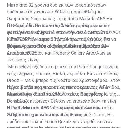
Μετά από 32 χρόνια δυο εκ των ιστορικότερων
ομάδων στο γυναικείο βόλεϊ η πρωταθλήτρια
Ολυμπιάδα Νεαπόλεως και η Robo Markets ΑΕΛ Θα
διεκδικήσουν το Κύπελλο Α Κατηγορίας Γυναικών
Η Ολυμπιάδα Νεαπόλεως διεκδικεί το τρεμπλ τη
«ΘΕΟΔΩΡΟΣ ΜΑΡΚΟΥ» στο «ΤΑΣΣΟΣ ΠΑΠΑΔΟΠΟΥΛΟΣ
φετινή ονειρική χρονιά για αυτήν αλλά το πρώτο
– ΕΛΕΥΘΕΡΙΑ» αύριο 25 Απριλίου στις 20:00 – Σε
Κύπελλο στην ιστορία της. Οι πρωταθλήτριες για να
ζωντανή μετάδοση από την Cablenet Sports ΗD.
φθάσουν στον Τελικό ξεπέρασαν το εμπόδιο των
Η προετοιμασία θα ολοκληρωθεί τη Δευτέρα 24
Δικέφαλου Γερίου και Property Gallery Απόλλων με
Απριλίου 2023.
τέσσερις νίκες.
΄Μια πιθανή εξάδα στο μυαλό του Patrik Fongel είναι η
εξής: Vigaars, Hudima, Ριαλά, Ζεμπύλα, Κωνσταντίνου,
Drodz – Mε λίμπερο τις Κούτα και Χριστοφόρου. Στον
πάγκο βοήθειες μπορούν να προσφέρουν οι: Λεωνίδου,
H βασίλισσα της γυναικείας πετοσφαίρισης AΕΛ
Mudritskaya, Νικολάου, Μανίταρου, Παταρίδου,
Λεμεσού διεκδικεί το 29ο Κύπελλο στην ιστορία της.
Donchuk.
Οι «γαλαζοκίτρινες» θέλουν να επαναλάβουν τη νίκη
στον Τελικό του 1991 όταν επικράτησαν της
Η Robo Markets ΑΕΛ επιστρέφει σε Τελικό μετά το
Ολυμπιάδας στον Τελικό με 3-1 σετ.
2019 όταν έχασε από την Ανόρθωση με 3-1 σετ. Η
ομάδα του Ιταλού Enrico Quanta για να φθάσει στον