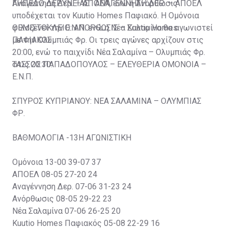
Αναγέννηση Δερ. – ΑΠΟΕΛ, ενώ η Ανόρθωσις
ΓΗΠΕΔΟ ΔΕΡΥΝΕΙΑΣ: ΑΝΑΓΕΝΝΗΣΗ ΔΕΡ. – ΑΠΟΕΛ
υποδέχεται τον Kuutio Homes Παφιακό. Η Ομόνοια
φιλοξενεί την Ε.Ν.Π. ενώ η Νέα Σαλαμίνα θα αγωνιστεί
ΘΕΜΙΣΤΟΚΛΕΙΟ: ΑΝΟΡΘΩΣΙΣ – Kuutio Homes
με την Ολυμπιάς Φρ. Οι τρεις αγώνες αρχίζουν στις
ΠΑΦΙΑΚΟΣ
20:00, ενώ το παιχνίδι Νέα Σαλαμίνα – Ολυμπιάς Φρ.
στις 20:30.
ΤΑΣΣΟΣ ΠΑΠΑΔΟΠΟΥΛΟΣ – ΕΛΕΥΘΕΡΙΑ ΟΜΟΝΟΙΑ –
Ε.Ν.Π.
ΣΠΥΡΟΣ ΚΥΠΡΙΑΝΟΥ: ΝΕΑ ΣΑΛΑΜΙΝΑ – ΟΛΥΜΠΙΑΣ
ΦΡ.
ΒΑΘΜΟΛΟΓΙΑ -13Η ΑΓΩΝΙΣΤΙΚΗ
Ομόνοια 13-00 39-07 37
ΑΠΟΕΛ 08-05 27-20 24
Αναγέννηση Δερ. 07-06 31-23 24
Ανόρθωσις 08-05 29-22 23
Νέα Σαλαμίνα 07-06 26-25 20
Kuutio Homes Παφιακός 05-08 22-29 16