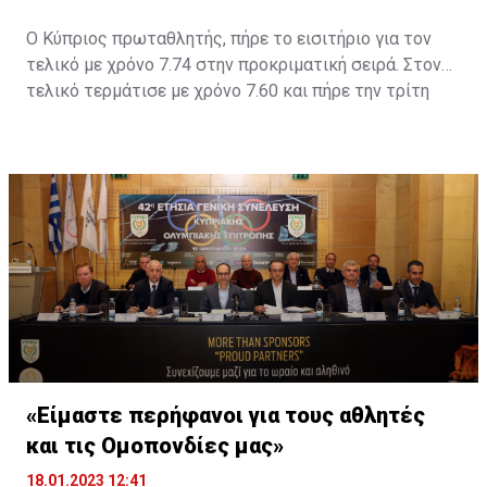
Ο Κύπριος πρωταθλητής, πήρε το εισιτήριο για τον
τελικό με χρόνο 7.74 στην προκριματική σειρά. Στον
τελικό τερμάτισε με χρόνο 7.60 και πήρε την τρίτη
θέση. Νικητής ο Ρότζερ Ιριμπάρνε με 7.55 και με 7.59
δεύτερος ο Γιάκουμπ Σιμάνσκι.
«Είμαστε περήφανοι για τους αθλητές
και τις Ομοπονδίες μας»
18.01.2023 12:41