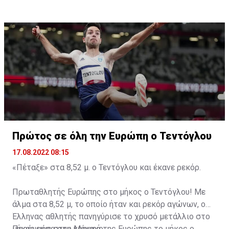
χρονιά που ολοκληρώνεται και μπαίνουμε στο νέο
Έλενα Χαραλάμπους, και Έλενα Ιωάννου για την
έτος, έχοντας ήδη στο Ταμείο τα χρήματα που
εξαιρετική συνεργασία.
προβλέπονται για την υλοποίηση του προϋπολογισμού
του 2023, και όσων δράσεων και έργων έχουμε
προγραμματίσει, σε μια χρονιά όπου οι υποχρεώσεις
λόγω των πολλών αγωνιστικών συμμετοχών είναι
αυξημένες» κατέληξε ο κ. Χριστοφόρου.
Πρώτος σε όλη την Ευρώπη o Τεντόγλου
17.08.2022 08:15
«Πέταξε» στα 8,52 μ. ο Τεντόγλου και έκανε ρεκόρ.
Πρωταθλητής Ευρώπης στο μήκος ο Τεντόγλου! Με
άλμα στα 8,52 μ, το οποίο ήταν και ρεκόρ αγώνων, ο
Έλληνας αθλητής πανηγύρισε το χρυσό μετάλλιο στο
μήκος μέσα στο Μόναχο.
Παρέμεινε στην κορυφή της Ευρώπης το μήκος ο