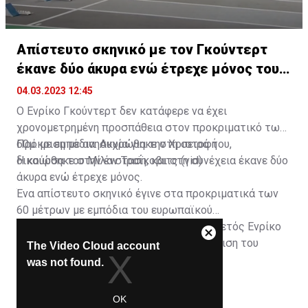
Απίστευτο σκηνικό με τον Γκούντερτ
έκανε δύο άκυρα ενώ έτρεχε μόνος του
(vid)
04.03.2023 12:45
Ο Ενρίκο Γκούντερτ δεν κατάφερε να έχει
χρονομετρημένη προσπάθεια στον προκριματικό των
60μ. με εμπόδια. Ακυρώθηκε στη σειρά του,
Πρόκριση με ανησυχία για την Χριστοφή
δικαιώθηκε στην ένσταση, και στη συνέχεια έκανε δύο
Η κούρσα του Μίλαν Τραΐκοβιτς (vid)
άκυρα ενώ έτρεχε μόνος.
Ένα απίστευτο σκηνικό έγινε στα προκριματικά των
60 μέτρων με εμπόδια του ευρωπαϊκού
πρωταθλήματος κλειστού στίβου. Ο Ελβετός Ενρίκο
Γκούντερτ, ο οποίος απείλησε την πρόκριση του
Νυφαντόπουλου, δεν κατάφερε να έχει
χρονομετρημένο χρόνο.