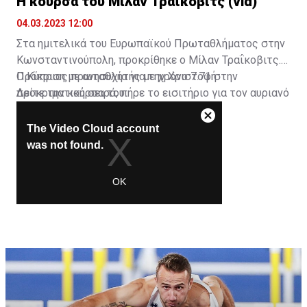
Η κούρσα του Μίλαν Τραΐκοβιτς (vid)
04.03.2023 12:00
Στα ημιτελικά του Ευρωπαϊκού Πρωταθλήματος στην
Κωνσταντινούπολη, προκρίθηκε ο Μίλαν Τραΐκοβιτς.
Ο Κύπριος πρωταθλητής με χρόνο 7.71 στην
Πρόκριση με ανησυχία για την Χριστοφή
προκριματική σειρά, πήρε το εισιτήριο για τον αυριανό
Δείτε την κούρσα του:
ημιτελικό.