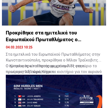
Προκρίθηκε στα ημιτελικά του
Ευρωπαϊκού Πρωταθλήματος ο
Τραΐκοβιτς!
04.03.2023 10:25
Στα ημιτελικά του Ευρωπαϊκού Πρωταθλήματος στην
Κωνσταντινούπολη, προκρίθηκε ο Μίλαν Τραΐκοβιτς.
Ο Κύπριος πρωταθλητής με χρόνο 7.71 στην
Ο ημιτελικός είναι προγραμματισμένος για αύριο το
προκριματική σειρά, πήρε το εισιτήριο για τον αυριανό
πρωί στις 9:35 ώρα Κύπρου.
ημιτελικό.