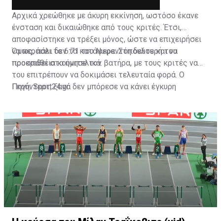
Αρχικά χρεώθηκε με άκυρη εκκίνηση, ωστόσο έκανε
ένσταση και δικαιώθηκε από τους κριτές. Έτσι,
αποφασίστηκε να τρέξει μόνος, ώστε να επιχειρήσει
να περάσει το 6.71 του Νυφαντόπουλου και να
Όμως, πάλι δεν τα κατάφερε. Στη δεύτερή του
προκριθεί στα ημιτελικά.
προσπάθεια κούνησε τον βατήρα, με τους κριτές να
του επιτρέπουν να δοκιμάσει τελευταία φορά. Ο
Γκούντερτ, ξανά δεν μπόρεσε να κάνει έγκυρη
Πηγή: Sport24.gr
εκκίνηση και έτσι ακυρώθηκε οριστικά.