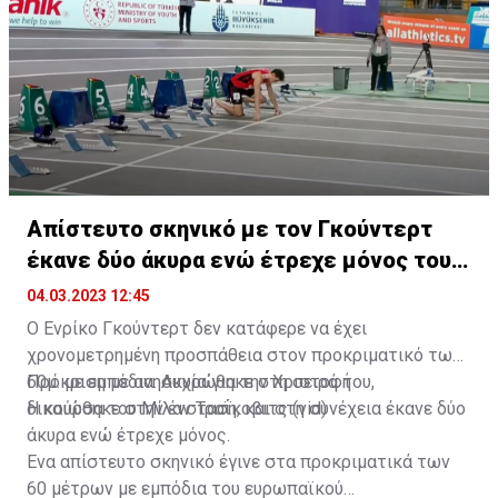
νικήτριες και έδωσαν συγχαρητήρια σε όσους και
όσες συμμετείχαν στα Παγκύπρια Πρωταθλήματα
Εφήβων/Νεανίδων.
Απίστευτο σκηνικό με τον Γκούντερτ
έκανε δύο άκυρα ενώ έτρεχε μόνος του
(vid)
04.03.2023 12:45
Ο Ενρίκο Γκούντερτ δεν κατάφερε να έχει
χρονομετρημένη προσπάθεια στον προκριματικό των
60μ. με εμπόδια. Ακυρώθηκε στη σειρά του,
Πρόκριση με ανησυχία για την Χριστοφή
δικαιώθηκε στην ένσταση, και στη συνέχεια έκανε δύο
Η κούρσα του Μίλαν Τραΐκοβιτς (vid)
άκυρα ενώ έτρεχε μόνος.
Ένα απίστευτο σκηνικό έγινε στα προκριματικά των
60 μέτρων με εμπόδια του ευρωπαϊκού