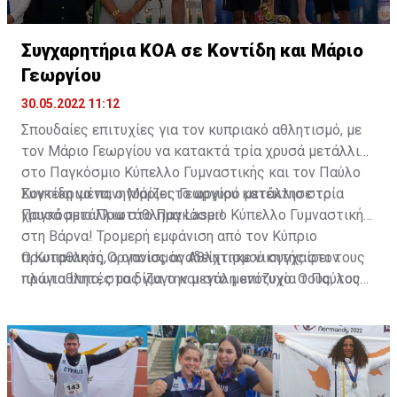
Συγχαρητήρια ΚΟΑ σε Κοντίδη και Μάριο
Γεωργίου
30.05.2022 11:12
Σπουδαίες επιτυχίες για τον κυπριακό αθλητισμό, με
τον Μάριο Γεωργίου να κατακτά τρία χρυσά μετάλλια
στο Παγκόσμιο Κύπελλο Γυμναστικής και τον Παύλο
Κοντίδη να πανηγυρίζει το αργυρό μετάλλιο στο
Συγκεκριμένα, ο Μάριος Γεωργίου κατέκτησε τρία
Παγκόσμιο Πρωτάθλημα Laser!
χρυσά μετάλλια στο Παγκόσμιο Κύπελλο Γυμναστικής
στη Βάρνα! Τρομερή εμφάνιση από τον Κύπριο
πρωταθλητή, ο οποίος αναδείχτηκε νικητής στον
Ο Κυπριακός Οργανισμός Αθλητισμού συγχαίρει τους
πλάγιο ίππο, στο δίζυγο και στο μονόζυγο. Ο Παύλος
πρωταθλητές μας για την μεγάλη επιτυχία τους, τους
Κοντίδης πρόσθεσε ακόμη ένα μετάλλιο στην πλούσια
προπονητές τους και τις Ομοσπονδίες τους.
συλλογή του με την κατάκτηση του αργυρού μεταλλίου
στο Παγκόσμιο Πρωτάθλημα Laser που διεξήχθη στο
Μεξικό!