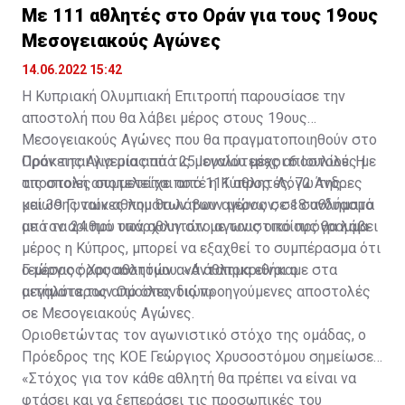
Με 111 αθλητές στο Οράν για τους 19ους
Μεσογειακούς Αγώνες
14.06.2022 15:42
Η Κυπριακή Ολυμπιακή Επιτροπή παρουσίασε την
αποστολή που θα λάβει μέρος στους 19ους
Μεσογειακούς Αγώνες που θα πραγματοποιηθούν στο
Οράν της Αλγερίας από 25 Ιουνίου μέχρι 6 Ιουλίου. Η
Πρόκειται για μια από τις μεγαλύτερες αποστολές με
αποστολή αποτελείται από 111 αθλητές, 72 Άνδρες
τις οποίες συμμετείχε ποτέ η Κύπρος. Λόγω της
και 39 Γυναίκες που θα λάβουν μέρος σε 18 αθλήματα
μείωσης των αθλημάτων των αγώνων, σε συνδυασμό
από τα 24 που υπάρχουν στο αγωνιστικό πρόγραμμα.
με τον αριθμό των αθλητών με τους οποίους θα λάβει
μέρος η Κύπρος, μπορεί να εξαχθεί το συμπέρασμα ότι
ο μέσος όρος αθλητών ανά άθλημα είναι ο
Γεώργιος Χρυσοστόμου: «Ανταποκριθήκαμε στα
μεγαλύτερος από όλες τις προηγούμενες αποστολές
αιτήματα των Ομοσπονδιών»
σε Μεσογειακούς Αγώνες.
Οριοθετώντας τον αγωνιστικό στόχο της ομάδας, ο
Πρόεδρος της ΚΟΕ Γεώργιος Χρυσοστόμου σημείωσε :
«Στόχος για τον κάθε αθλητή θα πρέπει να είναι να
φτάσει και να ξεπεράσει τις προσωπικές του