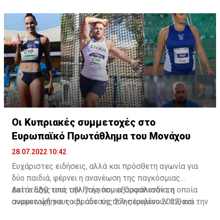
Οι Κυπριακές συμμετοχές στο
Ευρωπαϊκό Πρωτάθλημα του Μονάχου
28.07.2022 10:42
Ευχάριστες ειδήσεις, αλλά και πρόσθετη αγωνία για
δύο παιδιά, φέρνει η ανανέωση της παγκόσμιας
κατάταξης από την Παγκόσμια Ομοσπονδία, η οποία
Δείτε
ΕΔΩ
τους αθλητές που εξασφάλισαν τη
ανακοινώθηκε το βράδυ της 27ης Ιουλίου 2022, και την
συμμετοχή τους και αυτούς που περιμένουν πιθανό
οποία βέβαια χρησιμοποιεί και η Ευρωπαϊκή
κάλεσμα για το Ευρωπαϊκό Πρωτάθλημα.