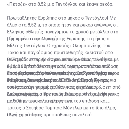
«Πέταξε» στα 8,52 μ. ο Τεντόγλου και έκανε ρεκόρ.
Πρωταθλητής Ευρώπης στο μήκος ο Τεντόγλου! Με
άλμα στα 8,52 μ, το οποίο ήταν και ρεκόρ αγώνων, ο
Έλληνας αθλητής πανηγύρισε το χρυσό μετάλλιο στο
μήκος μέσα στο Μόναχο.
Παρέμεινε στην κορυφή της Ευρώπης το μήκος ο
Μίλτος Τεντόγλου. Ο «χρυσός» Ολυμπιονίκης του
Τόκιο και παγκόσμιος πρωταθλητής κλειστού στο
Βελιγράδι στο αγώνισμα «πέταξε» στον τελικό και
Ο Έλληνας σταρ ξεκίνησε με άκυρο άλμα, συνέχισε με
έφτασε στα 8.52 στην τρίτη του προσπάθεια, που
8.23, 8.35, έφτασε στην καλύτερη φετινή του επίδοση
αποτελεί ρεκόρ αγώνων μετά το 8.47 του Κρίστιαν
και άφησε τις δύο τελευταίες του προσπάθειες, αφού
Έτσι, έφτασε στη δεύτερη συνεχόμενη επιτυχία του
Ρέιφ στη Βαρκελώνη το 2010, «επισφραγίζοντας»
είδε πως δεν πρόκειται να απειληθεί ποτέ η πρωτιά
στη διοργάνωση μετά το 2018 στο Βερολίνο και
ουσιαστικά την πρώτη θέση που είχε καπαρώσει» από
του.
συνέχισε την κυριαρχία του στις μεγάλες
το δεύτερο άλμα του και έπειτα, αφού είχε ξεφύγει
διοργανώσεις.
Δεύτερος ήταν ο Βρετανός Γιάκομπ Φίντσαμ-Ντιουκς
πολύ από τους αντιπάλους του.
με 8.06 με την καλύτερη φετινή του επίδοση και
τρίτος ο Σουηδός Τομπίας Μόντλερ με το ίδιο άλμα,
αλλά χειρότερες προσπάθειες συνολικά.
Πηγή: sport-fm.gr