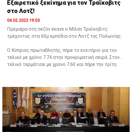
Εξαιρετικό ξεκίνημα για τον Τραΐκοβιτς
στο Λοτζ!
04.02.2023 19:50
Πρεμιέρα στη σεζόν έκανε ο Μίλαν Τραΐκοβιτς
τρέχοντας στα 60μ εμπόδια στο Λοτζ της Πολωνίας.
Ο Κύπριος πρωταθλητής, πήρε το εισιτήριο για τον
τελικό με χρόνο 7.74 στην προκριματική σειρά. Στον
τελικό τερμάτισε με χρόνο 7.60 και πήρε την τρίτη
θέση. Νικητής ο Ρότζερ Ιριμπάρνε με 7.55 και με 7.59
δεύτερος ο Γιάκουμπ Σιμάνσκι.