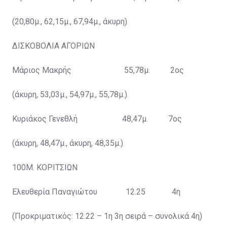
(20,80μ., 62,15μ., 67,94μ., άκυρη)
ΔΙΣΚΟΒΟΛΙΑ ΑΓΟΡΙΩΝ
Μάριος Μακρής 55,78μ. 2ος
(άκυρη, 53,03μ., 54,97μ., 55,78μ.)
Κυριάκος Γενεθλή 48,47μ. 7ος
(άκυρη, 48,47μ., άκυρη, 48,35μ.)
100Μ. ΚΟΡΙΤΣΙΩΝ
Ελευθερία Παναγιώτου 12.25 4η
(Προκριματικός: 12.22 – 1η 3η σειρά – συνολικά 4η)