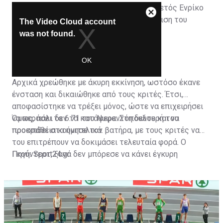
πρωταθλήματος κλειστού στίβου. Ο Ελβετός Ενρίκο
Γκούντερτ, ο οποίος απείλησε την πρόκριση του
Νυφαντόπουλου, δεν κατάφερε να έχει
χρονομετρημένο χρόνο.
Αρχικά χρεώθηκε με άκυρη εκκίνηση, ωστόσο έκανε
ένσταση και δικαιώθηκε από τους κριτές. Έτσι,
αποφασίστηκε να τρέξει μόνος, ώστε να επιχειρήσει
να περάσει το 6.71 του Νυφαντόπουλου και να
Όμως, πάλι δεν τα κατάφερε. Στη δεύτερή του
προκριθεί στα ημιτελικά.
προσπάθεια κούνησε τον βατήρα, με τους κριτές να
του επιτρέπουν να δοκιμάσει τελευταία φορά. Ο
Γκούντερτ, ξανά δεν μπόρεσε να κάνει έγκυρη
Πηγή: Sport24.gr
εκκίνηση και έτσι ακυρώθηκε οριστικά.