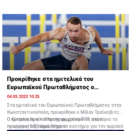
Προκρίθηκε στα ημιτελικά του
Ευρωπαϊκού Πρωταθλήματος ο
Τραΐκοβιτς!
04.03.2023 10:25
Στα ημιτελικά του Ευρωπαϊκού Πρωταθλήματος στην
Κωνσταντινούπολη, προκρίθηκε ο Μίλαν Τραΐκοβιτς.
Ο Κύπριος πρωταθλητής με χρόνο 7.71 στην
Ο ημιτελικός είναι προγραμματισμένος για αύριο το
προκριματική σειρά, πήρε το εισιτήριο για τον αυριανό
πρωί στις 9:35 ώρα Κύπρου.