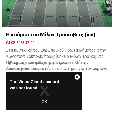
Η κούρσα του Μίλαν Τραΐκοβιτς (vid)
04.03.2023 12:00
Στα ημιτελικά του Ευρωπαϊκού Πρωταθλήματος στην
Κωνσταντινούπολη, προκρίθηκε ο Μίλαν Τραΐκοβιτς.
Ο Κύπριος πρωταθλητής με χρόνο 7.71 στην
Πρόκριση με ανησυχία για την Χριστοφή
προκριματική σειρά, πήρε το εισιτήριο για τον αυριανό
Δείτε την κούρσα του:
ημιτελικό.