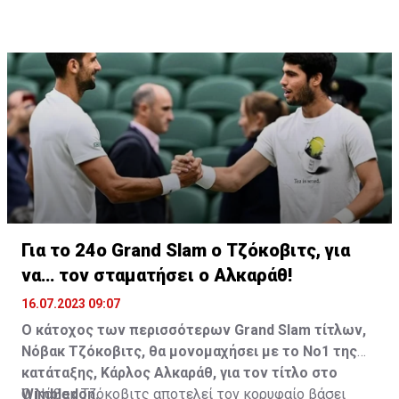
Για το 24ο Grand Slam ο Τζόκοβιτς, για
να… τον σταματήσει ο Αλκαράθ!
16.07.2023 09:07
Ο κάτοχος των περισσότερων Grand Slam τίτλων,
Νόβακ Τζόκοβιτς, θα μονομαχήσει με το Νο1 της
κατάταξης, Κάρλος Αλκαράθ, για τον τίτλο στο
Wimbledon.
Ο Νόβακ Τζόκοβιτς αποτελεί τον κορυφαίο βάσει