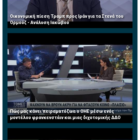
Οικονομική πίεση Τραμπ προς Ιράν για τα Στενά του
Ορμούζ - Ανάλυση Ιακώβου
Πώς μας κάνει πειραματόζωα ο ΟΗΕ μέσω ενός
μοντέλου φρανκενστάιν και μιας διχοτομικής ΔΔΟ