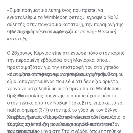
«Είμαι πραγματικά λυπημένος που πρέπει να
εγκαταλείψω το Wimbledon φέτος», έγραψε ο Νο33
αθλητής στην παγκόσμια κατάταξη, την παραμονή της
πρώτης ημέρας του Γκραν Σλαμ.
•
GP Αυστρίας: Έπεσαν «βροχή» οι ποινές - Η τελική
κατάταξη
Ο 28χρονος Κύργιος είπε ότι ένιωσε πόνο στον καρπό
την περασμένη εβδομάδα, στη Μαγιόρκα, όπου
προετοιμαζόταν για την επιστροφή του στο γήπεδο
και η αξονική τομογραφία αποκάλυψε ρήξη συνδέσμου.
«Δοκίμασα τα πάντα για να μπορέσω να παίξω και
είμαι απογοητευμένος που λέω ότι δεν είχα αρκετό
χρόνο να ασχοληθώ με αυτό πριν από το Wimbledon»,
πρόσθεσε.
Ο εξ Αυστραλίας ομογενής, ο οποίος έχασε πέρυσι
στον τελικό από τον Νόβακ Τζόκοβιτς, επρόκειτο να
παίξει σήμερα (3/7) στον πρώτο γύρο με τον Βέλγο
Νταβίντ Γκοφάν. Τώρα, θα αντικατασταθεί στο
Χειρουργημένος στο αριστερό γόνατο τον Ιανουάριο, ο
ταμπλό από παίκτη που θα έχει αποκλειστεί στα
Κύργιος έχει παίξει μόνο ένα παιχνίδι αυτή τη σεζόν,
προκριματικά.
τον περασμένο μήνα στη Στουτγάρδη, όπου ηττήθηκε