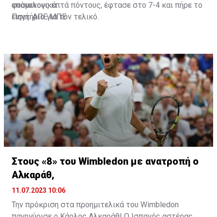
φυσιολογικά.
επόμενους επτά πόντους, έφτασε στο 7-4 και πήρε το
εισιτήριο για τον τελικό.
Πηγή: ΑΠΕ ΜΠΕ
Στους «8» του Wimbledon με ανατροπή o
Αλκαράθ,
11.07.2023 10:06
Την πρόκριση στα προημιτελικά του Wimbledon
πανηγύρισε ο Κάρλος Αλκαράθ! Ο Ισπανός αστέρας