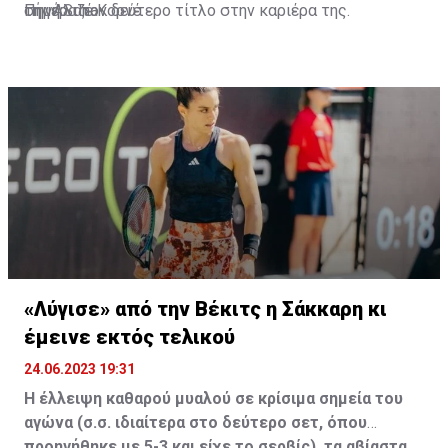
σήμερα τον δεύτερο τίτλο στην καριέρα της.
την Αλιζέ Κορνέ.
Πηγή:Sdna
«Λύγισε» από την Βέκιτς η Σάκκαρη κι
έμεινε εκτός τελικού
24.06.2023 19:31
Η έλλειψη καθαρού μυαλού σε κρίσιμα σημεία του
αγώνα (σ.σ. ιδιαίτερα στο δεύτερο σετ, όπου
προηγήθηκε με 5-3 και είχε το σερβίς), τα αβίαστα