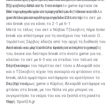
(6), για να κάνει το 1-1 στα σετ.
Τζόκοβιτς. Μάλιστα, στο πέμπτο game έφτασε σε
δεύτερο break για να προηγηθεί με 4-1 έπειτα από
Με την ψυχολογία στα ύψη ο Ισπανός πίεσε και άλλο
game το οποίο κράτησε σχεδόν 27 λεπτά.
τον Νόλε με αποτέλεσμα να κλείσει το τρίτο σετ με
νέο break για να κάνει το 2-1 με 6-1.
Μετά το τέλος του σετ ο Νόβακ Τζόκοβιτς πήρε toiler
break και επέστρεψε για τη συνέχεια του τελικού. Ο
τεράστιος Σέρβος έδειξε από την αρχή τη διάθεσή του
να πιέσει και έφτασε στο break στο πέμπτο game.
Από εκεί και μετά ο Νόλε κράτησε εύκολα το σερβίς
του, έκανε και δεύτερο break στο ένατο game για να
κλείσει το σετ με 6-3 και να στείλει τον τελικό σε
πέμπτο σετ.
Στο ξεκίνημα του πέμπτου σετ τόσο ο Αλκαράθ όσο
και ο Τζόκοβιτς είχαν την ευκαιρία να φτάσουν στο
break, αλλά αμφότεροι κατάφεραν να κρατήσουν το
σερβίς τους.
Στο τρίτο όμως game ο Κάρλος Αλκαράθ κατάφερε να
φτάσει στο break, με τον Νόλε να μην μπορεί να
συγκρατήσει τα νεύρα του και να ξεσπά στη ρακέτα
του.
Πηγή: Sport24.gr