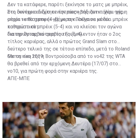
τρόπαιο.
Δεν τα κατάφερε, παρότι ξεκίνησε το ματς με μπρέικ,
στη συνέχεια δέχτηκε την πίεση της αντιπάλου της, η
Στο δεύτερο οι δύο τενίστριες «βάδιζαν»... χέρι-χέρι
οποία «επέστρεψε» γρήγορα κι έκλεισε με δύο μπρέικ
μέχρι το 8ο game (4-4), με την Τσέχα να κάνει
το πρώτο σετ.
καθοριστικό μπρέικ (5-4) και να κλείσει τον αγώνα
διατηρώντας το σερβίς της (6-4).
Για την θριαμβεύτρια του Γουίμπλεντον ήταν ο 2ος
τίτλος καριέρας, αλλά ο πρώτος Grand Slam στο
δεύτερο τελικό της σε τέτοιο επίπεδο, μετά το Roland
Garros του 2019.
Με τη νίκη της η Βοντρούσοβα από το νο42 της WTA
θα βρεθεί από την ερχόμενη Δευτέρα (17/07) στο
νο10, για πρώτη φορά στην καριέρα της.
ΑΠΕ-ΜΠΕ