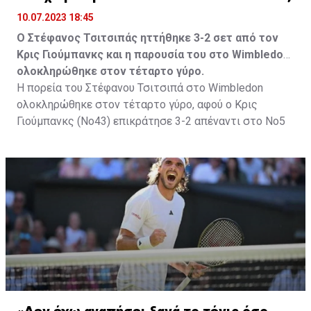
10.07.2023 18:45
Ο Στέφανος Τσιτσιπάς ηττήθηκε 3-2 σετ από τον
Κρις Γιούμπανκς και η παρουσία του στο Wimbledon
ολοκληρώθηκε στον τέταρτο γύρο.
Η πορεία του Στέφανου Τσιτσιπά στο Wimbledon
ολοκληρώθηκε στον τέταρτο γύρο, αφού ο Κρις
Γιούμπανκς (Νο43) επικράτησε 3-2 απέναντι στο Νο5
της Παγκόσμιας κατάταξης και προκρίθηκε στα
προημιτελικά.
Ο Έλληνας τενίστας προηγήθηκε 2-1, όμως κάποια
αβίαστα λάθη σε κρίσιμα σημεία επέτρεψαν στον
Αμερικανό να κάνει την ανατροπή και να φτάσει στην
μεγάλη νίκη.
Το ματς:
Ο Στέφανος Τσιτσιπάς μπήκε ιδανικό στο παιχνίδι.