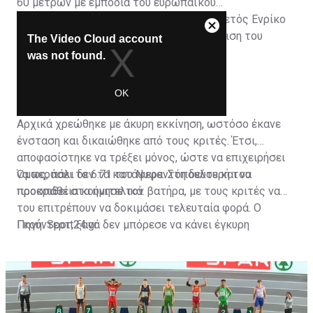
60 μέτρων με εμπόδια του ευρωπαϊκού
πρωταθλήματος κλειστού στίβου. Ο Ελβετός Ενρίκο
Γκούντερτ, ο οποίος απείλησε την πρόκριση του
Νυφαντόπουλου, δεν κατάφερε να έχει
χρονομετρημένο χρόνο.
Αρχικά χρεώθηκε με άκυρη εκκίνηση, ωστόσο έκανε
ένσταση και δικαιώθηκε από τους κριτές. Έτσι,
αποφασίστηκε να τρέξει μόνος, ώστε να επιχειρήσει
να περάσει το 6.71 του Νυφαντόπουλου και να
Όμως, πάλι δεν τα κατάφερε. Στη δεύτερή του
προκριθεί στα ημιτελικά.
προσπάθεια κούνησε τον βατήρα, με τους κριτές να
του επιτρέπουν να δοκιμάσει τελευταία φορά. Ο
Γκούντερτ, ξανά δεν μπόρεσε να κάνει έγκυρη
Πηγή: Sport24.gr
εκκίνηση και έτσι ακυρώθηκε οριστικά.