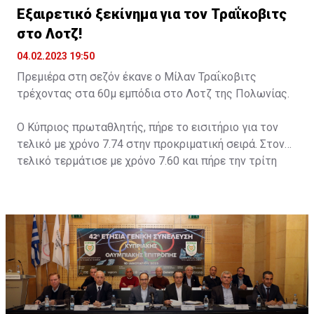
Εξαιρετικό ξεκίνημα για τον Τραΐκοβιτς
στο Λοτζ!
04.02.2023 19:50
Πρεμιέρα στη σεζόν έκανε ο Μίλαν Τραΐκοβιτς
τρέχοντας στα 60μ εμπόδια στο Λοτζ της Πολωνίας.
Ο Κύπριος πρωταθλητής, πήρε το εισιτήριο για τον
τελικό με χρόνο 7.74 στην προκριματική σειρά. Στον
τελικό τερμάτισε με χρόνο 7.60 και πήρε την τρίτη
θέση. Νικητής ο Ρότζερ Ιριμπάρνε με 7.55 και με 7.59
δεύτερος ο Γιάκουμπ Σιμάνσκι.