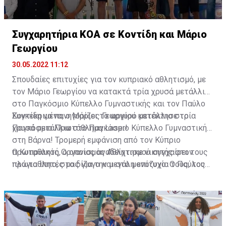
Συγχαρητήρια ΚΟΑ σε Κοντίδη και Μάριο
Γεωργίου
30.05.2022 11:12
Σπουδαίες επιτυχίες για τον κυπριακό αθλητισμό, με
τον Μάριο Γεωργίου να κατακτά τρία χρυσά μετάλλια
στο Παγκόσμιο Κύπελλο Γυμναστικής και τον Παύλο
Κοντίδη να πανηγυρίζει το αργυρό μετάλλιο στο
Συγκεκριμένα, ο Μάριος Γεωργίου κατέκτησε τρία
Παγκόσμιο Πρωτάθλημα Laser!
χρυσά μετάλλια στο Παγκόσμιο Κύπελλο Γυμναστικής
στη Βάρνα! Τρομερή εμφάνιση από τον Κύπριο
πρωταθλητή, ο οποίος αναδείχτηκε νικητής στον
Ο Κυπριακός Οργανισμός Αθλητισμού συγχαίρει τους
πλάγιο ίππο, στο δίζυγο και στο μονόζυγο. Ο Παύλος
πρωταθλητές μας για την μεγάλη επιτυχία τους, τους
Κοντίδης πρόσθεσε ακόμη ένα μετάλλιο στην πλούσια
προπονητές τους και τις Ομοσπονδίες τους.
συλλογή του με την κατάκτηση του αργυρού μεταλλίου
στο Παγκόσμιο Πρωτάθλημα Laser που διεξήχθη στο
Μεξικό!