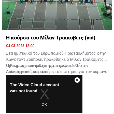
Η κούρσα του Μίλαν Τραΐκοβιτς (vid)
04.03.2023 12:00
Στα ημιτελικά του Ευρωπαϊκού Πρωταθλήματος στην
Κωνσταντινούπολη, προκρίθηκε ο Μίλαν Τραΐκοβιτς.
Ο Κύπριος πρωταθλητής με χρόνο 7.71 στην
Πρόκριση με ανησυχία για την Χριστοφή
προκριματική σειρά, πήρε το εισιτήριο για τον αυριανό
Δείτε την κούρσα του:
ημιτελικό.