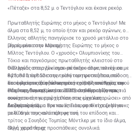
«Πέταξε» στα 8,52 μ. ο Τεντόγλου και έκανε ρεκόρ.
Πρωταθλητής Ευρώπης στο μήκος ο Τεντόγλου! Με
άλμα στα 8,52 μ, το οποίο ήταν και ρεκόρ αγώνων, ο
Έλληνας αθλητής πανηγύρισε το χρυσό μετάλλιο στο
μήκος μέσα στο Μόναχο.
Παρέμεινε στην κορυφή της Ευρώπης το μήκος ο
Μίλτος Τεντόγλου. Ο «χρυσός» Ολυμπιονίκης του
Τόκιο και παγκόσμιος πρωταθλητής κλειστού στο
Βελιγράδι στο αγώνισμα «πέταξε» στον τελικό και
Ο Έλληνας σταρ ξεκίνησε με άκυρο άλμα, συνέχισε με
έφτασε στα 8.52 στην τρίτη του προσπάθεια, που
8.23, 8.35, έφτασε στην καλύτερη φετινή του επίδοση
αποτελεί ρεκόρ αγώνων μετά το 8.47 του Κρίστιαν
και άφησε τις δύο τελευταίες του προσπάθειες, αφού
Έτσι, έφτασε στη δεύτερη συνεχόμενη επιτυχία του
Ρέιφ στη Βαρκελώνη το 2010, «επισφραγίζοντας»
είδε πως δεν πρόκειται να απειληθεί ποτέ η πρωτιά
στη διοργάνωση μετά το 2018 στο Βερολίνο και
ουσιαστικά την πρώτη θέση που είχε καπαρώσει» από
του.
συνέχισε την κυριαρχία του στις μεγάλες
το δεύτερο άλμα του και έπειτα, αφού είχε ξεφύγει
διοργανώσεις.
Δεύτερος ήταν ο Βρετανός Γιάκομπ Φίντσαμ-Ντιουκς
πολύ από τους αντιπάλους του.
με 8.06 με την καλύτερη φετινή του επίδοση και
τρίτος ο Σουηδός Τομπίας Μόντλερ με το ίδιο άλμα,
αλλά χειρότερες προσπάθειες συνολικά.
Πηγή: sport-fm.gr