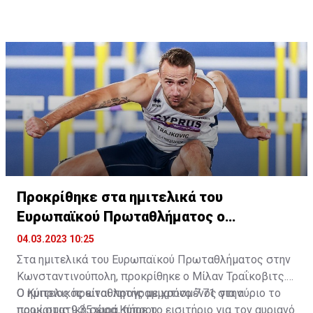
Προκρίθηκε στα ημιτελικά του
Ευρωπαϊκού Πρωταθλήματος ο
Τραΐκοβιτς!
04.03.2023 10:25
Στα ημιτελικά του Ευρωπαϊκού Πρωταθλήματος στην
Κωνσταντινούπολη, προκρίθηκε ο Μίλαν Τραΐκοβιτς.
Ο Κύπριος πρωταθλητής με χρόνο 7.71 στην
Ο ημιτελικός είναι προγραμματισμένος για αύριο το
προκριματική σειρά, πήρε το εισιτήριο για τον αυριανό
πρωί στις 9:35 ώρα Κύπρου.