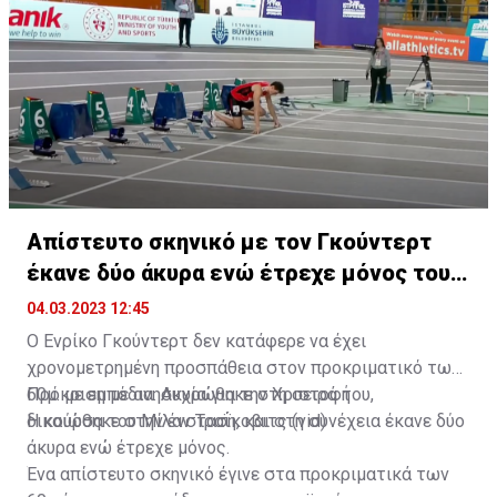
νικήτριες και έδωσαν συγχαρητήρια σε όσους και
όσες συμμετείχαν στα Παγκύπρια Πρωταθλήματα
Εφήβων/Νεανίδων.
Απίστευτο σκηνικό με τον Γκούντερτ
έκανε δύο άκυρα ενώ έτρεχε μόνος του
(vid)
04.03.2023 12:45
Ο Ενρίκο Γκούντερτ δεν κατάφερε να έχει
χρονομετρημένη προσπάθεια στον προκριματικό των
60μ. με εμπόδια. Ακυρώθηκε στη σειρά του,
Πρόκριση με ανησυχία για την Χριστοφή
δικαιώθηκε στην ένσταση, και στη συνέχεια έκανε δύο
Η κούρσα του Μίλαν Τραΐκοβιτς (vid)
άκυρα ενώ έτρεχε μόνος.
Ένα απίστευτο σκηνικό έγινε στα προκριματικά των