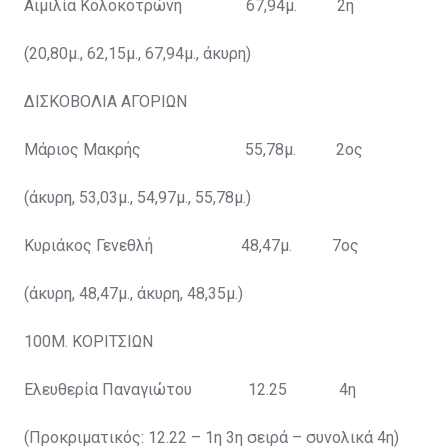
Αιμιλία Κολοκοτρώνη 67,94μ. 2η
(20,80μ., 62,15μ., 67,94μ., άκυρη)
ΔΙΣΚΟΒΟΛΙΑ ΑΓΟΡΙΩΝ
Μάριος Μακρής 55,78μ. 2ος
(άκυρη, 53,03μ., 54,97μ., 55,78μ.)
Κυριάκος Γενεθλή 48,47μ. 7ος
(άκυρη, 48,47μ., άκυρη, 48,35μ.)
100Μ. ΚΟΡΙΤΣΙΩΝ
Ελευθερία Παναγιώτου 12.25 4η
(Προκριματικός: 12.22 – 1η 3η σειρά – συνολικά 4η)