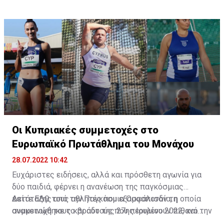
Οι Κυπριακές συμμετοχές στο
Ευρωπαϊκό Πρωτάθλημα του Μονάχου
28.07.2022 10:42
Ευχάριστες ειδήσεις, αλλά και πρόσθετη αγωνία για
δύο παιδιά, φέρνει η ανανέωση της παγκόσμιας
κατάταξης από την Παγκόσμια Ομοσπονδία, η οποία
Δείτε
ΕΔΩ
τους αθλητές που εξασφάλισαν τη
ανακοινώθηκε το βράδυ της 27ης Ιουλίου 2022, και την
συμμετοχή τους και αυτούς που περιμένουν πιθανό
οποία βέβαια χρησιμοποιεί και η Ευρωπαϊκή
κάλεσμα για το Ευρωπαϊκό Πρωτάθλημα.