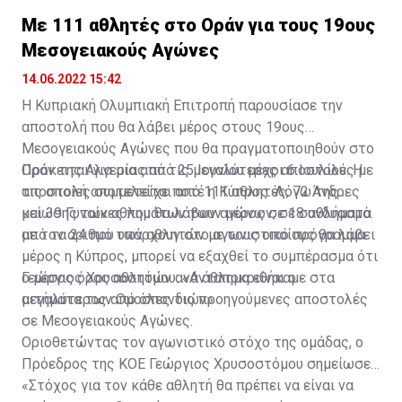
Με 111 αθλητές στο Οράν για τους 19ους
Μεσογειακούς Αγώνες
14.06.2022 15:42
Η Κυπριακή Ολυμπιακή Επιτροπή παρουσίασε την
αποστολή που θα λάβει μέρος στους 19ους
Μεσογειακούς Αγώνες που θα πραγματοποιηθούν στο
Οράν της Αλγερίας από 25 Ιουνίου μέχρι 6 Ιουλίου. Η
Πρόκειται για μια από τις μεγαλύτερες αποστολές με
αποστολή αποτελείται από 111 αθλητές, 72 Άνδρες
τις οποίες συμμετείχε ποτέ η Κύπρος. Λόγω της
και 39 Γυναίκες που θα λάβουν μέρος σε 18 αθλήματα
μείωσης των αθλημάτων των αγώνων, σε συνδυασμό
από τα 24 που υπάρχουν στο αγωνιστικό πρόγραμμα.
με τον αριθμό των αθλητών με τους οποίους θα λάβει
μέρος η Κύπρος, μπορεί να εξαχθεί το συμπέρασμα ότι
ο μέσος όρος αθλητών ανά άθλημα είναι ο
Γεώργιος Χρυσοστόμου: «Ανταποκριθήκαμε στα
μεγαλύτερος από όλες τις προηγούμενες αποστολές
αιτήματα των Ομοσπονδιών»
σε Μεσογειακούς Αγώνες.
Οριοθετώντας τον αγωνιστικό στόχο της ομάδας, ο
Πρόεδρος της ΚΟΕ Γεώργιος Χρυσοστόμου σημείωσε :
«Στόχος για τον κάθε αθλητή θα πρέπει να είναι να