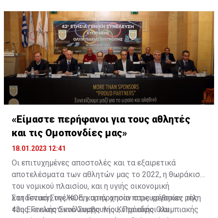
«Είμαστε περήφανοι για τους αθλητές
και τις Ομοπονδίες μας»
18.01.2023 12:41
Οι επιτυχημένες αποστολές και τα εξαιρετικά
αποτελέσματα των αθλητών μας το 2022, η θωράκιση
του νομικού πλαισίου, και η υγιής οικονομική
κατάσταση της ΚΟΕ, κυριάρχησαν στις εργασίες της
Στη Γενική Συνέλευση, στην οποία παρευρέθηκαν μέλη
42ης Γενικής Συνέλευσης της Κυπριακής Ολυμπιακής
του Εκτελεστικού Συμβουλίου, Πρόεδροι και