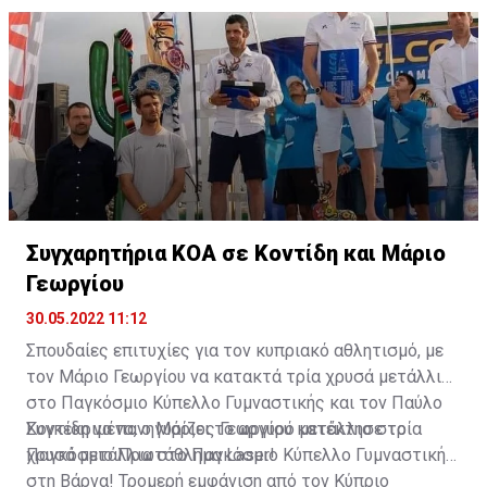
στους ΑΜΚΕ Στίβου, αφήνοντας στη δεύτερη θέση τη
Μάλτα με 8 βαθμούς διαφορά.
Συγχαρητήρια ΚΟΑ σε Κοντίδη και Μάριο
Γεωργίου
30.05.2022 11:12
Σπουδαίες επιτυχίες για τον κυπριακό αθλητισμό, με
τον Μάριο Γεωργίου να κατακτά τρία χρυσά μετάλλια
στο Παγκόσμιο Κύπελλο Γυμναστικής και τον Παύλο
Κοντίδη να πανηγυρίζει το αργυρό μετάλλιο στο
Συγκεκριμένα, ο Μάριος Γεωργίου κατέκτησε τρία
Παγκόσμιο Πρωτάθλημα Laser!
χρυσά μετάλλια στο Παγκόσμιο Κύπελλο Γυμναστικής
στη Βάρνα! Τρομερή εμφάνιση από τον Κύπριο