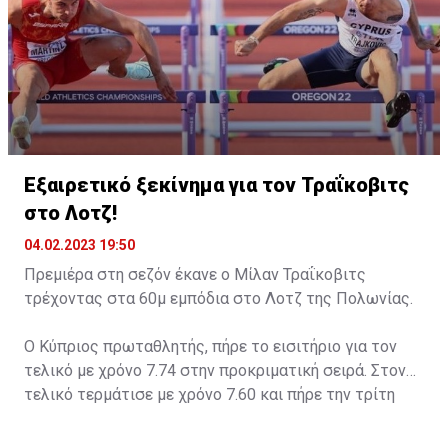
Εξαιρετικό ξεκίνημα για τον Τραΐκοβιτς
στο Λοτζ!
04.02.2023 19:50
Πρεμιέρα στη σεζόν έκανε ο Μίλαν Τραΐκοβιτς
τρέχοντας στα 60μ εμπόδια στο Λοτζ της Πολωνίας.
Ο Κύπριος πρωταθλητής, πήρε το εισιτήριο για τον
τελικό με χρόνο 7.74 στην προκριματική σειρά. Στον
τελικό τερμάτισε με χρόνο 7.60 και πήρε την τρίτη
θέση. Νικητής ο Ρότζερ Ιριμπάρνε με 7.55 και με 7.59
δεύτερος ο Γιάκουμπ Σιμάνσκι.