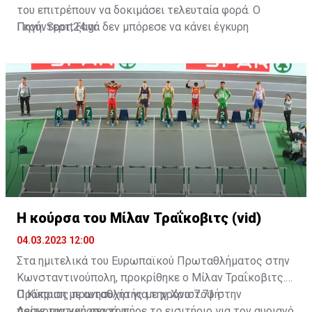
του επιτρέπουν να δοκιμάσει τελευταία φορά. Ο
Γκούντερτ, ξανά δεν μπόρεσε να κάνει έγκυρη
Πηγή: Sport24.gr
εκκίνηση και έτσι ακυρώθηκε οριστικά.
Η κούρσα του Μίλαν Τραΐκοβιτς (vid)
04.03.2023 12:00
Στα ημιτελικά του Ευρωπαϊκού Πρωταθλήματος στην
Κωνσταντινούπολη, προκρίθηκε ο Μίλαν Τραΐκοβιτς.
Ο Κύπριος πρωταθλητής με χρόνο 7.71 στην
Πρόκριση με ανησυχία για την Χριστοφή
προκριματική σειρά, πήρε το εισιτήριο για τον αυριανό
Δείτε την κούρσα του: