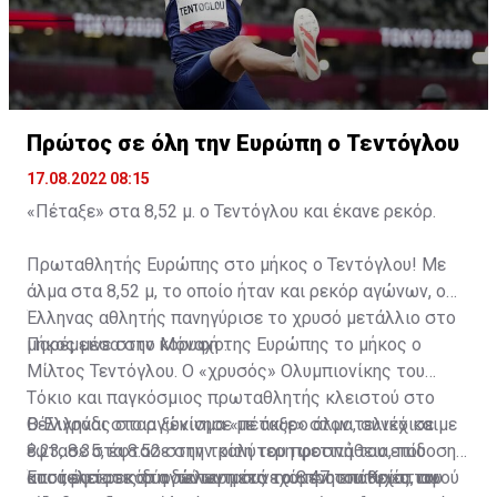
αυξημένες» κατέληξε ο κ. Χριστοφόρου.
Πρώτος σε όλη την Ευρώπη o Τεντόγλου
17.08.2022 08:15
«Πέταξε» στα 8,52 μ. ο Τεντόγλου και έκανε ρεκόρ.
Πρωταθλητής Ευρώπης στο μήκος ο Τεντόγλου! Με
άλμα στα 8,52 μ, το οποίο ήταν και ρεκόρ αγώνων, ο
Έλληνας αθλητής πανηγύρισε το χρυσό μετάλλιο στο
μήκος μέσα στο Μόναχο.
Παρέμεινε στην κορυφή της Ευρώπης το μήκος ο
Μίλτος Τεντόγλου. Ο «χρυσός» Ολυμπιονίκης του
Τόκιο και παγκόσμιος πρωταθλητής κλειστού στο
Βελιγράδι στο αγώνισμα «πέταξε» στον τελικό και
Ο Έλληνας σταρ ξεκίνησε με άκυρο άλμα, συνέχισε με
έφτασε στα 8.52 στην τρίτη του προσπάθεια, που
8.23, 8.35, έφτασε στην καλύτερη φετινή του επίδοση
αποτελεί ρεκόρ αγώνων μετά το 8.47 του Κρίστιαν
και άφησε τις δύο τελευταίες του προσπάθειες, αφού
Έτσι, έφτασε στη δεύτερη συνεχόμενη επιτυχία του