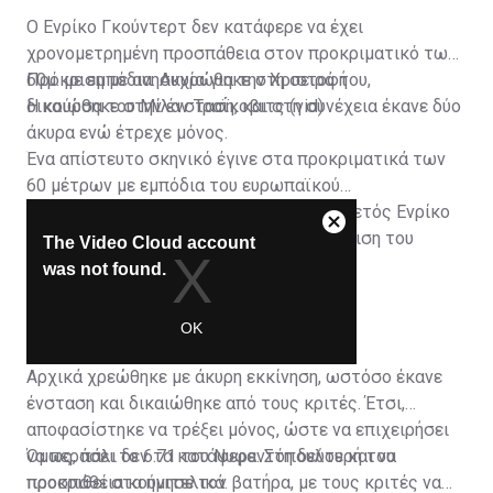
Ο Ενρίκο Γκούντερτ δεν κατάφερε να έχει
χρονομετρημένη προσπάθεια στον προκριματικό των
60μ. με εμπόδια. Ακυρώθηκε στη σειρά του,
Πρόκριση με ανησυχία για την Χριστοφή
δικαιώθηκε στην ένσταση, και στη συνέχεια έκανε δύο
Η κούρσα του Μίλαν Τραΐκοβιτς (vid)
άκυρα ενώ έτρεχε μόνος.
Ένα απίστευτο σκηνικό έγινε στα προκριματικά των
60 μέτρων με εμπόδια του ευρωπαϊκού
πρωταθλήματος κλειστού στίβου. Ο Ελβετός Ενρίκο
Γκούντερτ, ο οποίος απείλησε την πρόκριση του
Νυφαντόπουλου, δεν κατάφερε να έχει
χρονομετρημένο χρόνο.
Αρχικά χρεώθηκε με άκυρη εκκίνηση, ωστόσο έκανε
ένσταση και δικαιώθηκε από τους κριτές. Έτσι,
αποφασίστηκε να τρέξει μόνος, ώστε να επιχειρήσει
να περάσει το 6.71 του Νυφαντόπουλου και να
Όμως, πάλι δεν τα κατάφερε. Στη δεύτερή του
προκριθεί στα ημιτελικά.
προσπάθεια κούνησε τον βατήρα, με τους κριτές να