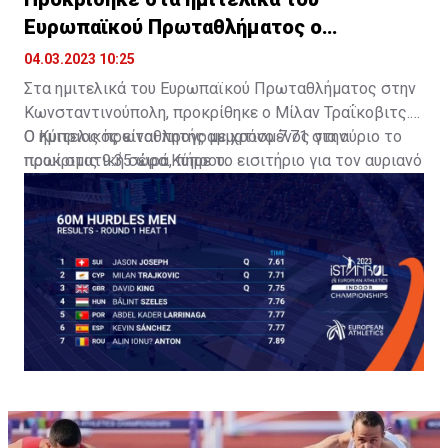
Ευρωπαϊκού Πρωταθλήματος ο
Τραΐκοβιτς!
04.03.2023 10:25
Στα ημιτελικά του Ευρωπαϊκού Πρωταθλήματος στην
Κωνσταντινούπολη, προκρίθηκε ο Μίλαν Τραΐκοβιτς.
Ο Κύπριος πρωταθλητής με χρόνο 7.71 στην
Ο ημιτελικός είναι προγραμματισμένος για αύριο το
προκριματική σειρά, πήρε το εισιτήριο για τον αυριανό
πρωί στις 9:35 ώρα Κύπρου.
ημιτελικό.